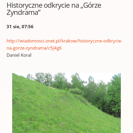
Historyczne odkrycie na „Górze
Zyndrama”
31 sie, 07:56
http://wiadomosci.onet.pl/krakow/historyczne-odkrycie-
na-gorze-zyndrama/c5j4g6
Daniel Koral