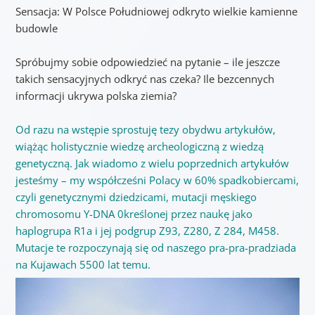
Sensacja: W Polsce Południowej odkryto wielkie kamienne
budowle
Spróbujmy sobie odpowiedzieć na pytanie – ile jeszcze
takich sensacyjnych odkryć nas czeka? Ile bezcennych
informacji ukrywa polska ziemia?
Od razu na wstępie sprostuję tezy obydwu artykułów,
wiążąc holistycznie wiedzę archeologiczną z wiedzą
genetyczną. Jak wiadomo z wielu poprzednich artykułów
jesteśmy – my współcześni Polacy w 60% spadkobiercami,
czyli genetycznymi dziedzicami, mutacji męskiego
chromosomu Y-DNA 0kreślonej przez naukę jako
haplogrupa R1a i jej podgrup Z93, Z280, Z 284, M458.
Mutacje te rozpoczynają się od naszego pra-pra-pradziada
na Kujawach 5500 lat temu.