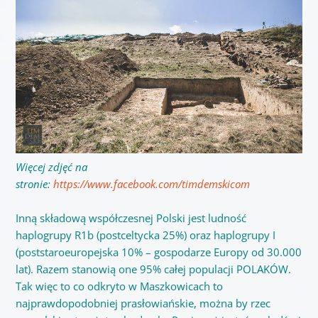
Więcej zdjęć na
stronie:
https://www.facebook.com/timdemskicom
Inną składową współczesnej Polski jest ludność
haplogrupy R1b (postceltycka 25%) oraz haplogrupy I
(poststaroeuropejska 10%
– gospodarze Europy od 30.000
lat). Razem stanowią one 95% całej populacji POLAKÓW.
Tak więc to co odkryto w Maszkowicach to
najprawdopodobniej prasłowiańskie, można by rzec