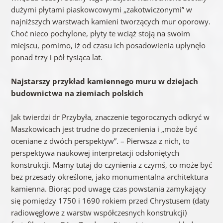
dużymi
płytami
piaskowcowymi „zakotwiczonymi” w
najniższych warstwach kamieni tworzących mur oporowy.
Choć nieco pochylone, płyty te wciąż stoją na swoim
miejscu, pomimo, iż od czasu ich posadowienia upłynęło
ponad trzy i pół tysiąca lat.
Najstarszy przykład kamiennego muru w dziejach
budownictwa na ziemiach polskich
Jak twierdzi dr Przybyła, znaczenie tegorocznych odkryć w
Maszkowicach jest trudne do przecenienia i „może być
oceniane z dwóch perspektyw”. – Pierwsza z nich, to
perspektywa naukowej interpretacji odsłoniętych
konstrukcji
. Mamy tutaj do czynienia z czymś, co może być
bez przesady określone, jako monumentalna architektura
kamienna. Biorąc pod uwagę czas powstania zamykający
się pomiędzy 1750 i 1690 rokiem przed Chrystusem (daty
radiowęglowe z warstw współczesnych konstrukcji)