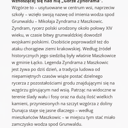
wznoszącej się nad nią „Górze Zyndrama”.
Wzgórze to – usytuowane w centrum wsi, naprzeciw
szkoły – wzięło swoją nazwę od imienia wodza spod
Grunwaldu – Mikołaja Zyndrama z Maszkowic.
Zyndram, rycerz polski urodzony około połowy XIV
wieku, w czasie bitwy grunwaldzkiej dowodził
wojskami polskimi. Osobiście poprowadził też do
ataku chorągiew ziemi krakowskiej. Według źródeł
historycznych jego siedzibą były właśnie Maszkowice
w gminie Łącko. Legenda Zyndrama z Maszkowic
jest żywa po dziś dzień, a tradycja ludowa od
niepamiętnych czasów wiąże postać dzielnego
rycerza z pozostałościami grodu znajdującymi się na
wzgórzu górującym nad wsią. Patrząc na widoczne w
terenie ślady wału i fosy oraz na dużą ilość wielkich
kamieni, przyniesionych na szczyt wzgórza z doliny
Dunajca staje się jasne dlaczego – według
mieszkańców Maszkowic – w miejscu tym stać miało
zamczysko wodza spod Grunwaldu.