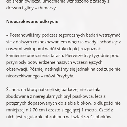
do średniowiecza, umocnienia wznoszono z zasady z
drewna i gliny – tłumaczy.
Nieoczekiwane odkrycie
– Postanowiliśmy podczas tegorocznych badań wstrzymać
się z dalszym rozpoznawaniem wnętrza osady i schodząc z
naszymi wykopami w dół stoku lepiej rozpoznać
kamienne umocnienia tarasu. Pierwsze trzy tygodnie prac
przyniosły potwierdzenie naszych wcześniejszych
obserwacji. Później natknęliśmy się jednak na coś zupełnie
nieoczekiwanego – mówi Przybyła.
Ściana, na którą natknęli się badacze, nie została
zbudowana z nieregularnych brył piaskowca, lecz z
potężnych dopasowanych do siebie bloków, o długości nie
mniejszej niż 70 cm i często sięgającej 1 metra. Część z
nich jest regularnie obrobiona w kształt sześcioboków.