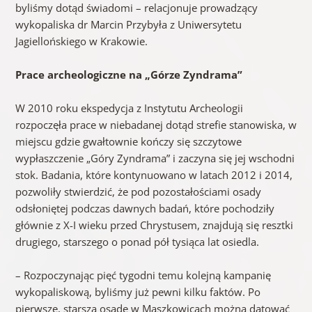
byliśmy dotąd świadomi – relacjonuje prowadzący
wykopaliska dr Marcin Przybyła z Uniwersytetu
Jagiellońskiego w Krakowie.
Prace archeologiczne na „Górze Zyndrama”
W 2010 roku ekspedycja z Instytutu Archeologii
rozpoczęła prace w niebadanej dotąd strefie stanowiska, w
miejscu gdzie gwałtownie kończy się szczytowe
wypłaszczenie „Góry Zyndrama” i zaczyna się jej wschodni
stok. Badania, które kontynuowano w latach 2012 i 2014,
pozwoliły stwierdzić, że pod pozostałościami osady
odsłoniętej podczas dawnych badań, które pochodziły
głównie z X-I wieku przed Chrystusem, znajdują się resztki
drugiego, starszego o ponad pół tysiąca lat osiedla.
– Rozpoczynając pięć tygodni temu kolejną kampanię
wykopaliskową, byliśmy już pewni kilku faktów. Po
pierwsze, starszą osadę w Maszkowicach można datować