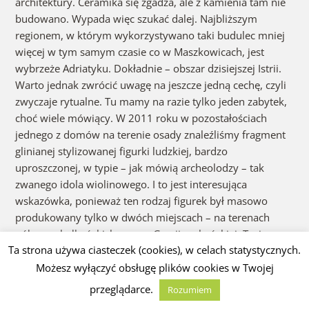
architektury. Ceramika się zgadza, ale z kamienia tam nie
budowano. Wypada więc szukać dalej. Najbliższym
regionem, w którym wykorzystywano taki budulec mniej
więcej w tym samym czasie co w Maszkowicach, jest
wybrzeże Adriatyku. Dokładnie – obszar dzisiejszej Istrii.
Warto jednak zwrócić uwagę na jeszcze jedną cechę, czyli
zwyczaje rytualne. Tu mamy na razie tylko jeden zabytek,
choć wiele mówiący. W 2011 roku w pozostałościach
jednego z domów na terenie osady znaleźliśmy fragment
glinianej stylizowanej figurki ludzkiej, bardzo
uproszczonej, w typie – jak mówią archeolodzy – tak
zwanego idola wiolinowego. I to jest interesująca
wskazówka, ponieważ ten rodzaj figurek był masowo
produkowany tylko w dwóch miejscach – na terenach
północnobałkańskich oraz w Grecji mykeńskiej. Tysiące
Ta strona używa ciasteczek (cookies), w celach statystycznych.
takich idoli znaleziono w samych Mykenach. Specjaliści od
archeologii egejskiej epoki brązu uważają, że było to
Możesz wyłączyć obsługę plików cookies w Twojej
przedstawienie jakiejś bardzo ważnej bogini, może
przeglądarce.
Rozumiem
późniejszej Hery.