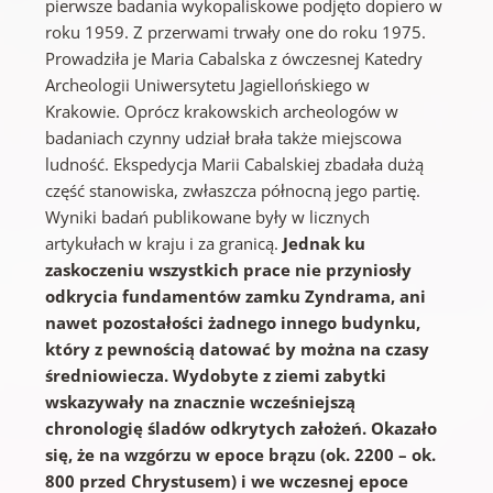
pierwsze badania wykopaliskowe podjęto dopiero w
roku 1959. Z przerwami trwały one do roku 1975.
Prowadziła je Maria Cabalska z ówczesnej Katedry
Archeologii Uniwersytetu Jagiellońskiego w
Krakowie. Oprócz krakowskich archeologów w
badaniach czynny udział brała także miejscowa
ludność. Ekspedycja Marii Cabalskiej zbadała dużą
część stanowiska, zwłaszcza północną jego partię.
Wyniki badań publikowane były w licznych
artykułach w kraju i za granicą.
Jednak ku
zaskoczeniu wszystkich prace nie przyniosły
odkrycia fundamentów zamku Zyndrama, ani
nawet pozostałości żadnego innego budynku,
który z pewnością datować by można na czasy
średniowiecza. Wydobyte z ziemi zabytki
wskazywały na znacznie wcześniejszą
chronologię śladów odkrytych założeń. Okazało
się, że na wzgórzu w epoce brązu (ok. 2200 – ok.
800 przed Chrystusem) i we wczesnej epoce