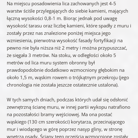
Na miejscu posadowienia lica zachowanych jest 4-5
warstw ściśle przylegających do siebie kamieni, mających
łączną wysokości 0,8-1 m. Biorąc jednak pod uwagę
wysokość tarasu oraz liczbę
kamieni
, które spadły z muru i
zostały przez nas znalezione poniżej miejsca jego
wzniesienia, pierwotna wysokość fasady fortyfikacji na
pewno nie była niższa niż 2 metry i można przypuszczać,
że sięgała 3 metrów. Na stoku, w odległości około 5
metrów od lica muru system obronny był
prawdopodobnie dodatkowo wzmocniony głębokim na
około 1,5 m, wąskim rowem o trójkątnym przekroju (jego
chronologia nie została jeszcze ostatecznie ustalona).
W tych samych dniach, podczas których udał się odsłonić
zewnętrzną ścianę muru, w innej partii wykopu natrafiono
na pozostałości bramy wejściowej. Ma ona postać
wąskiego (130 cm szerokości) korytarza, przecinającego
mur i wiodącego w górę poprzez nasyp gliny, w stronę
wnętrza osady. Ściany tego przejścia wzmocnione zostały