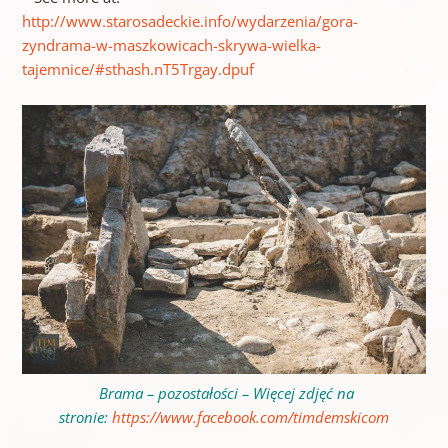
http://www.starosadeckie.info/wydarzenia/gora-
zyndrama-w-maszkowicach-skrywa-wielka-
tajemnice/#sthash.nT5Trgay.dpuf
Brama – pozostałości –
Więcej zdjęć na
stronie:
https://www.facebook.com/timdemskicom