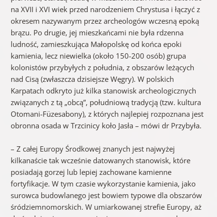
na XVII i XVI wiek przed narodzeniem Chrystusa i łączyć z
okresem nazywanym przez archeologów wczesną epoką
brązu. Po drugie, jej mieszkańcami nie była rdzenna
ludność, zamieszkująca Małopolskę od końca epoki
kamienia, lecz niewielka (około 150-200 osób) grupa
kolonistów przybyłych z południa, z obszarów leżących
nad Cisą (zwłaszcza dzisiejsze Węgry). W polskich
Karpatach odkryto już kilka stanowisk archeologicznych
związanych z tą „obcą”, południową tradycją (tzw. kultura
Otomani-Füzesabony), z których najlepiej rozpoznana jest
obronna osada w Trzcinicy koło Jasła – mówi dr Przybyła.
– Z całej Europy Środkowej znanych jest najwyżej
kilkanaście tak wcześnie datowanych stanowisk, które
posiadają gorzej lub lepiej zachowane
kamienne
fortyfikacje. W tym czasie wykorzystanie kamienia, jako
surowca budowlanego jest bowiem typowe dla obszarów
śródziemnomorskich. W umiarkowanej strefie Europy, aż