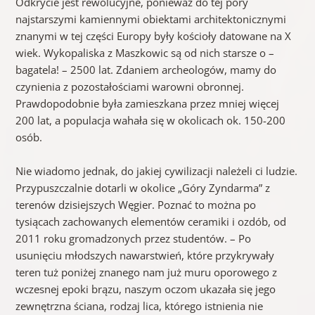
Odkrycie jest rewolucyjne, ponieważ do tej pory
najstarszymi kamiennymi obiektami architektonicznymi
znanymi w tej części Europy były kościoły datowane na X
wiek. Wykopaliska z Maszkowic są od nich starsze o –
bagatela! – 2500 lat. Zdaniem archeologów, mamy do
czynienia z pozostałościami warowni obronnej.
Prawdopodobnie była zamieszkana przez mniej więcej
200 lat, a populacja wahała się w okolicach ok. 150-200
osób.
Nie wiadomo jednak, do jakiej cywilizacji należeli ci ludzie.
Przypuszczalnie dotarli w okolice „Góry Zyndarma” z
terenów dzisiejszych Węgier. Poznać to można po
tysiącach zachowanych elementów ceramiki i ozdób, od
2011 roku gromadzonych przez studentów. – Po
usunięciu młodszych nawarstwień, które przykrywały
teren tuż poniżej znanego nam już muru oporowego z
wczesnej epoki brązu, naszym oczom ukazała się jego
zewnętrzna ściana, rodzaj lica, którego istnienia nie