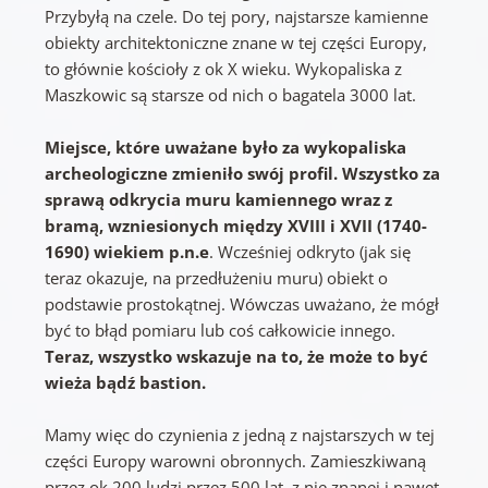
Przybyłą na czele. Do tej pory, najstarsze kamienne
obiekty architektoniczne znane w tej części Europy,
to głównie kościoły z ok X wieku. Wykopaliska z
Maszkowic są starsze od nich o bagatela 3000 lat.
Miejsce, które uważane było za wykopaliska
archeologiczne zmieniło swój profil. Wszystko za
sprawą odkrycia muru kamiennego wraz z
bramą, wzniesionych między XVIII i XVII (1740-
1690) wiekiem p.n.e
. Wcześniej odkryto (jak się
teraz okazuje, na przedłużeniu muru) obiekt o
podstawie prostokątnej. Wówczas uważano, że mógł
być to błąd pomiaru lub coś całkowicie innego.
Teraz, wszystko wskazuje na to, że może to być
wieża bądź bastion.
Mamy więc do czynienia z jedną z najstarszych w tej
części Europy warowni obronnych. Zamieszkiwaną
przez ok 200 ludzi przez 500 lat, z nie znanej i nawet