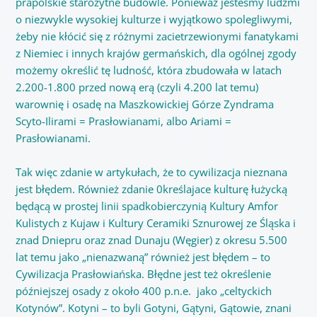
prapolskie starożytne budowle. Ponieważ jesteśmy ludźmi
o niezwykle wysokiej kulturze i wyjątkowo spolegliwymi,
żeby nie kłócić się z różnymi zacietrzewionymi fanatykami
z Niemiec i innych krajów germańskich, dla ogólnej zgody
możemy określić tę ludność, która zbudowała w latach
2.200-1.800 przed nową erą (czyli 4.200 lat temu)
warownię i osadę na Maszkowickiej Górze Zyndrama
Scyto-Ilirami = Prasłowianami, albo Ariami =
Prasłowianami.
Tak więc zdanie w artykułach, że to cywilizacja nieznana
jest błędem. Również zdanie 0kreślajace kulturę łużycką
będącą w prostej linii spadkobierczynią Kultury Amfor
Kulistych z Kujaw i Kultury Ceramiki Sznurowej ze Śląska i
znad Dniepru oraz znad Dunaju (Węgier) z okresu 5.500
lat temu jako „nienazwaną” również jest błędem – to
Cywilizacja Prasłowiańska. Błędne jest też określenie
późniejszej osady z około 400 p.n.e. jako „celtyckich
Kotynów”. Kotyni – to byli Gotyni, Gątyni, Gątowie, znani