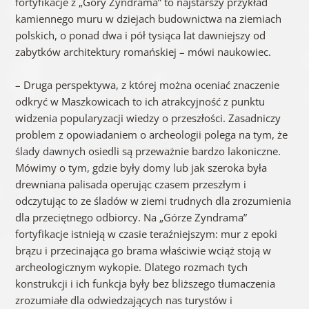
fortyfikacje z „Góry Zyndrama” to najstarszy przykład
kamiennego muru w dziejach budownictwa na ziemiach
polskich, o ponad dwa i pół tysiąca lat dawniejszy od
zabytków architektury romańskiej – mówi naukowiec.
– Druga perspektywa, z której można oceniać znaczenie
odkryć w Maszkowicach to ich atrakcyjność z punktu
widzenia popularyzacji wiedzy o przeszłości. Zasadniczy
problem z opowiadaniem o archeologii polega na tym, że
ślady dawnych osiedli są przeważnie bardzo lakoniczne.
Mówimy o tym, gdzie były domy lub jak szeroka była
drewniana palisada operując czasem przeszłym i
odczytując to ze śladów w ziemi trudnych dla zrozumienia
dla przeciętnego odbiorcy. Na „Górze Zyndrama”
fortyfikacje istnieją w czasie teraźniejszym: mur z epoki
brązu i przecinająca go brama właściwie wciąż stoją w
archeologicznym wykopie. Dlatego rozmach tych
konstrukcji i ich funkcja były bez bliższego tłumaczenia
zrozumiałe dla odwiedzających nas turystów i