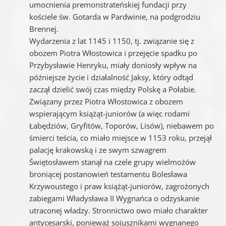
umocnienia premonstrateńskiej fundacji przy
kościele św. Gotarda w Pardwinie, na podgrodziu
Brennej.
Wydarzenia z lat 1145 i 1150, tj. związanie się z
obozem Piotra Włostowica i przejęcie spadku po
Przybysławie Henryku, miały doniosły wpływ na
późniejsze życie i działalność Jaksy, który odtąd
zaczął dzielić swój czas między Polskę a Połabie.
Związany przez Piotra Włostowica z obozem
wspierającym książąt-juniorów (a więc rodami
Łabędziów, Gryfitów, Toporów, Lisów), niebawem po
śmierci teścia, co miało miejsce w 1153 roku, przejął
palację krakowską i ze swym szwagrem
Świętosławem stanął na czele grupy wielmożów
broniącej postanowień testamentu Bolesława
Krzywoustego i praw książąt-juniorów, zagrożonych
zabiegami Władysława II Wygnańca o odzyskanie
utraconej władzy. Stronnictwo owo miało charakter
antycesarski, ponieważ sojusznikami wygnanego