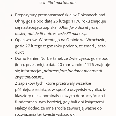
tzw.
libri mortuorum
:
Prepozytury premonstrateńskiej w Doksanach nad
Ohrą, gdzie pod datą 26 lutego 1176 roku znajduje
się następująca zapiska: „
Obiit Jaxo dux et frater
noster, qui dedit huic ecclesie XII marcas
„;
Opactwa św. Wincentego na Ołbinie we Wrocławiu,
gdzie 27 lutego tegoż roku podano, że zmarł „Jaczo
dux”;
Domu Panien Norbertanek ze Zwierzyńca, gdzie pod
(inną, przesuniętą) datą 20 marca roku 1176 znajduje
się informacja: „
princeps Jaxa fundator monasterii
Zwyerzinicensis
„.
Z zapisków tych, które przetrwały wszelkie
późniejsze redakcje, w sposób oczywisty wynika, iż
klasztory nie zapominały o swych dobroczyńcach i
fundatorach, tym bardziej, gdy byli oni książętami.
Należy dodać, że inne źródła zawierają ważne do
rozwiązania tej kwestii wskazówki: