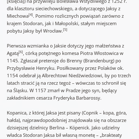
[księcia]) na przywileju Bolesława Wstydliwego z 1252 r.
dla klasztoru sieciechowskiego, a dotyczącego Jaksy z
[4]
Miechowa
. Pomimo rozlicznych powiązań zarówno z
krajem Stodoran, jak i Małopolski, stałym miejscem
[5]
pobytu Jaksy był Wrocław.
Pierwsza wzmianka o Jaksie dotyczy jego małżeństwa z
[6]
Agatą
, córką potężnego komesa Piotra Włostowica w
1145. Zgłaszał pretensje do Brenny (Brandenburg) po
Przybysławie Henryku. Posiłkowany przez Polaków ok.
1154 odebrał ją Albrechtowi Niedźwiedziowi, by po trzech
latach stracić ją na rzecz tegoż – wówczas to schronił się
na Śląsku. W 1157 zmarł w Pradze jego syn, będący
zakładnikiem cesarza Fryderyka Barbarossy.
Kopanica, z której Jaksa jest pisany (Copnik – kopa, góra,
hałda), najprawdopodobniej znajdowała się na obszarze
dzisiejszej dzielnicy Berlina – Köpenick. Jako udzielny
władca Stodoran Jaksa bił własną monetę – „brakteaty