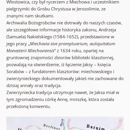
Włostowica, czy był rycerzem z Miechowa i uczestnikiem
pielgrzymki do Grobu Chrystusa w Jerozolimie, ze
znanymi nam skutkami.
Archiwalia Bożogrobców nie dotrwały do naszych czasów,
ale szczegółowe informacje historyka zakonu, Andrzeja
(Samuela) Nakielskiego (1584-1652), przedstawione w
jego pracy „
Miechovia sive promptuarium, autiquitatum
Monasterii Miechoviensis
” z 1634 roku, opartej na
gruntownej znajomości zbiorów biblioteki klasztornej,
pozwalają na stwierdzenie, iż łączenie Jaksy – księcia
Sorabów – z fundatorem klasztorów: miechowskiego i
zwierzynieckiego dokumentowały jakieś nie zachowane do
dzisiaj annały oraz tradycja.
Zwierzyniecka tradycja utrzymuje nawet, że Jaksa miał w
tym zgromadzeniu córkę Annę, mniszkę, która została
przełożoną konwentu.