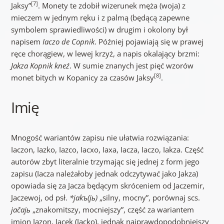
[7]
Jaksy”
. Monety te zdobił wizerunek męża (woja) z
mieczem w jednym ręku i z palmą (będącą zapewne
symbolem sprawiedliwości) w drugim i okolony był
napisem
Iaczo de Copnik
. Później pojawiają się w prawej
ręce chorągiew, w lewej krzyż, a napis okalający brzmi:
Jakza Kopnik kneź
. W sumie znanych jest pięć wzorów
[8]
monet bitych w Kopanicy za czasów Jaksy
.
Imię
Mnogość wariantów zapisu nie ułatwia rozwiązania:
Iaczon, Iazko, Iazco, Iacxo, Iaxa, Iacza, Iaczo, Iakza. Część
autorów zbyt literalnie trzymając się jednej z form jego
zapisu (Iacza należałoby jednak odczytywać jako Jakza)
opowiada się za Jacza będącym skróceniem od Jaczemir,
Jaczewoj, od psł.
*jakъ(jь)
„silny, mocny”, porównaj scs.
jačajь
„znakomitszy, mocniejszy”, część za wariantem
imion Jazon, Jacek (Jacko), jednak najprawdopodobniejszy