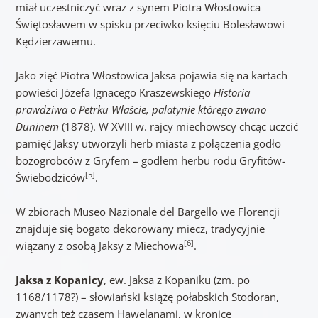
miał uczestniczyć wraz z synem Piotra Włostowica
Świętosławem w spisku przeciwko księciu Bolesławowi
Kędzierzawemu.
Jako zięć Piotra Włostowica Jaksa pojawia się na kartach
powieści Józefa Ignacego Kraszewskiego
Historia
prawdziwa o Petrku Właście, palatynie którego zwano
Duninem
(1878). W XVIII w. rajcy miechowscy chcąc uczcić
pamięć Jaksy utworzyli herb miasta z połączenia godło
bożogrobców z Gryfem – godłem herbu rodu Gryfitów-
[5]
Świebodziców
.
W zbiorach Museo Nazionale del Bargello we Florencji
znajduje się bogato dekorowany miecz, tradycyjnie
[6]
wiązany z osobą Jaksy z Miechowa
.
Jaksa z Kopanicy
, ew. Jaksa z Kopaniku (zm. po
1168/1178?) – słowiański książę połabskich Stodoran,
zwanych też czasem Hawelanami, w kronice