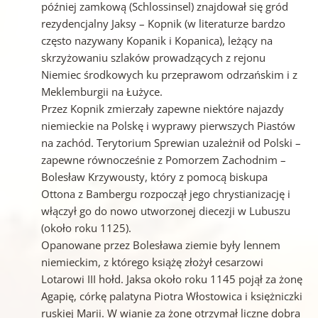
później zamkową (Schlossinsel) znajdował się gród
rezydencjalny Jaksy – Kopnik (w literaturze bardzo
często nazywany Kopanik i Kopanica), leżący na
skrzyżowaniu szlaków prowadzących z rejonu
Niemiec środkowych ku przeprawom odrzańskim i z
Meklemburgii na Łużyce.
Przez Kopnik zmierzały zapewne niektóre najazdy
niemieckie na Polskę i wyprawy pierwszych Piastów
na zachód. Terytorium Sprewian uzależnił od Polski –
zapewne równocześnie z Pomorzem Zachodnim –
Bolesław Krzywousty, który z pomocą biskupa
Ottona z Bambergu rozpoczął jego chrystianizację i
włączył go do nowo utworzonej diecezji w Lubuszu
(około roku 1125).
Opanowane przez Bolesława ziemie były lennem
niemieckim, z którego książę złożył cesarzowi
Lotarowi III hołd. Jaksa około roku 1145 pojął za żonę
Agapię, córkę palatyna Piotra Włostowica i księżniczki
ruskiej Marii. W wianie za żonę otrzymał liczne dobra