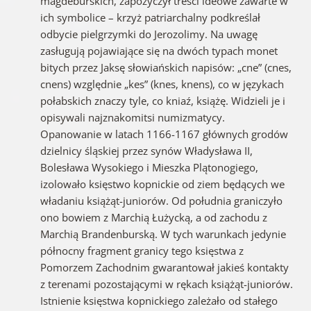
magdeburskich, zapożyczył treści ideowe zawarte w
ich symbolice – krzyż patriarchalny podkreślał
odbycie pielgrzymki do Jerozolimy. Na uwagę
zasługują pojawiające się na dwóch typach monet
bitych przez Jaksę słowiańskich napisów: „cne” (cnes,
cnens) względnie „kes” (knes, knens), co w językach
połabskich znaczy tyle, co kniaź, książę. Widzieli je i
opisywali najznakomitsi numizmatycy.
Opanowanie w latach 1166-1167 głównych grodów
dzielnicy śląskiej przez synów Władysława II,
Bolesława Wysokiego i Mieszka Plątonogiego,
izolowało księstwo kopnickie od ziem będących we
władaniu książąt-juniorów. Od południa graniczyło
ono bowiem z Marchią Łużycką, a od zachodu z
Marchią Brandenburską. W tych warunkach jedynie
północny fragment granicy tego księstwa z
Pomorzem Zachodnim gwarantował jakieś kontakty
z terenami pozostającymi w rękach książąt-juniorów.
Istnienie księstwa kopnickiego zależało od stałego