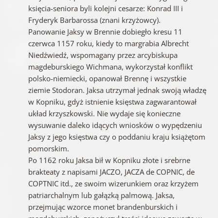
księcia-seniora byli kolejni cesarze: Konrad III i
Fryderyk Barbarossa (znani krzyżowcy).
Panowanie Jaksy w Brennie dobiegło kresu 11
czerwca 1157 roku, kiedy to margrabia Albrecht
Niedźwiedź, wspomagany przez arcybiskupa
magdeburskiego Wichmana, wykorzystał konflikt
polsko-niemiecki, opanował Brennę i wszystkie
ziemie Stodoran. Jaksa utrzymał jednak swoją władzę
w Kopniku, gdyż istnienie księstwa zagwarantował
układ krzyszkowski. Nie wydaje się konieczne
wysuwanie daleko idących wniosków o wypędzeniu
Jaksy z jego księstwa czy o poddaniu kraju książętom
pomorskim.
Po 1162 roku Jaksa bił w Kopniku złote i srebrne
brakteaty z napisami JACZO, JACZA de COPNIC, de
COPTNIC itd., ze swoim wizerunkiem oraz krzyżem
patriarchalnym lub gałązką palmową. Jaksa,
przejmując wzorce monet brandenburskich i