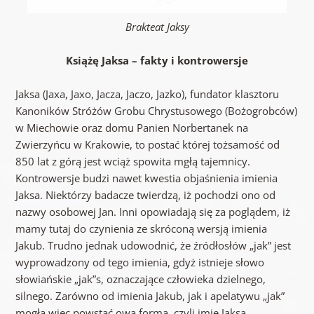
Brakteat Jaksy
Książę Jaksa – fakty i kontrowersje
Jaksa (Jaxa, Jaxo, Jacza, Jaczo, Jazko), fundator klasztoru
Kanoników Stróżów Grobu Chrystusowego (Bożogrobców)
w Miechowie oraz domu Panien Norbertanek na
Zwierzyńcu w Krakowie, to postać której tożsamość od
850 lat z górą jest wciąż spowita mgłą tajemnicy.
Kontrowersje budzi nawet kwestia objaśnienia imienia
Jaksa. Niektórzy badacze twierdzą, iż pochodzi ono od
nazwy osobowej Jan. Inni opowiadają się za poglądem, iż
mamy tutaj do czynienia ze skróconą wersją imienia
Jakub. Trudno jednak udowodnić, że źródłosłów „jak” jest
wyprowadzony od tego imienia, gdyż istnieje słowo
słowiańskie „jak”s, oznaczające człowieka dzielnego,
silnego. Zarówno od imienia Jakub, jak i apelatywu „jak”
mogła więc powstać owa forma, czyli imię Jaksa.