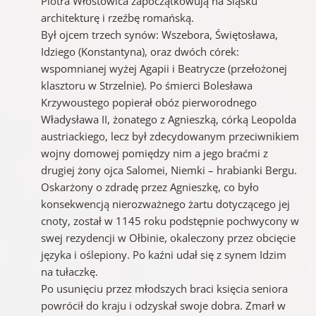
Piotra Włostowica zapoczątkowują na Śląsku
architekturę i rzeźbę romańską.
Był ojcem trzech synów: Wszebora, Świętosława,
Idziego (Konstantyna), oraz dwóch córek:
wspomnianej wyżej Agapii i Beatrycze (przełożonej
klasztoru w Strzelnie). Po śmierci Bolesława
Krzywoustego popierał obóz pierworodnego
Władysława II, żonatego z Agnieszką, córką Leopolda
austriackiego, lecz był zdecydowanym przeciwnikiem
wojny domowej pomiędzy nim a jego braćmi z
drugiej żony ojca Salomei, Niemki – hrabianki Bergu.
Oskarżony o zdradę przez Agnieszkę, co było
konsekwencją nierozważnego żartu dotyczącego jej
cnoty, został w 1145 roku podstępnie pochwycony w
swej rezydencji w Ołbinie, okaleczony przez obcięcie
języka i oślepiony. Po kaźni udał się z synem Idzim
na tułaczkę.
Po usunięciu przez młodszych braci księcia seniora
powrócił do kraju i odzyskał swoje dobra. Zmarł w