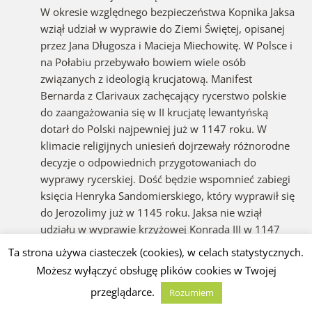
W okresie względnego bezpieczeństwa Kopnika Jaksa
wziął udział w wyprawie do Ziemi Świętej, opisanej
przez Jana Długosza i Macieja Miechowitę. W Polsce i
na Połabiu przebywało bowiem wiele osób
związanych z ideologią krucjatową. Manifest
Bernarda z Clarivaux zachęcający rycerstwo polskie
do zaangażowania się w II krucjatę lewantyńską
dotarł do Polski najpewniej już w 1147 roku. W
klimacie religijnych uniesień dojrzewały różnorodne
decyzje o odpowiednich przygotowaniach do
wyprawy rycerskiej. Dość będzie wspomnieć zabiegi
księcia Henryka Sandomierskiego, który wyprawił się
do Jerozolimy już w 1145 roku. Jaksa nie wziął
udziału w wyprawie krzyżowej Konrada III w 1147
roku, jak próbuje to sugerować Adam Naruszewicz,
Ta strona używa ciasteczek (cookies), w celach statystycznych.
ponieważ uczestniczył wtedy w zorganizowanej przez
Możesz wyłączyć obsługę plików cookies w Twojej
Sasów i Duńczyków krucjacie połabskiej przeciwko
przeglądarce.
Rozumiem
Obodrzycom i niedobitkom Wieletów. Nie wyprawił