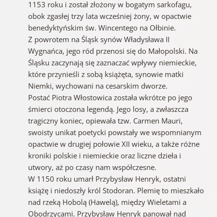
1153 roku i został złożony w bogatym sarkofagu,
obok zgasłej trzy lata wcześniej żony, w opactwie
benedyktyńskim św. Wincentego na Ołbinie.
Z powrotem na Śląsk synów Władysława II
Wygnańca, jego ród przenosi się do Małopolski. Na
Śląsku zaczynają się zaznaczać wpływy niemieckie,
które przynieśli z sobą książęta, synowie matki
Niemki, wychowani na cesarskim dworze.
Postać Piotra Włostowica została wkrótce po jego
śmierci otoczona legendą. Jego losy, a zwłaszcza
tragiczny koniec, opiewała tzw. Carmen Mauri,
swoisty unikat poetycki powstały we wspomnianym
opactwie w drugiej połowie XII wieku, a także różne
kroniki polskie i niemieckie oraz liczne dzieła i
utwory, aż po czasy nam współczesne.
W 1150 roku umarł Przybysław Henryk, ostatni
książę i niedoszły król Stodoran. Plemię to mieszkało
nad rzeką Hobolą (Hawelą), między Wieletami a
Obodrzycami. Przybysław Henryk panował nad