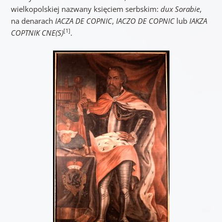
wielkopolskiej nazwany księciem serbskim:
dux Sorabie
,
na denarach
IACZA DE COPNIC
,
IACZO DE COPNIC
lub
IAKZA
[1]
COPTNIK CNE(S)
.