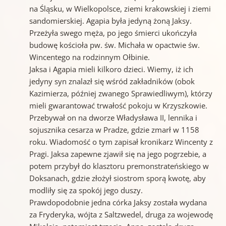
na Śląsku, w Wielkopolsce, ziemi krakowskiej i ziemi
sandomierskiej. Agapia była jedyną żoną Jaksy.
Przeżyła swego męża, po jego śmierci ukończyła
budowę kościoła pw. św. Michała w opactwie św.
Wincentego na rodzinnym Ołbinie.
Jaksa i Agapia mieli kilkoro dzieci. Wiemy, iż ich
jedyny syn znalazł się wśród zakładników (obok
Kazimierza, później zwanego Sprawiedliwym), którzy
mieli gwarantować trwałość pokoju w Krzyszkowie.
Przebywał on na dworze Władysława II, lennika i
sojusznika cesarza w Pradze, gdzie zmarł w 1158
roku. Wiadomość o tym zapisał kronikarz Wincenty z
Pragi. Jaksa zapewne zjawił się na jego pogrzebie, a
potem przybył do klasztoru premonstrateńskiego w
Doksanach, gdzie złożył siostrom sporą kwotę, aby
modliły się za spokój jego duszy.
Prawdopodobnie jedna córka Jaksy została wydana
za Fryderyka, wójta z Saltzwedel, druga za wojewodę