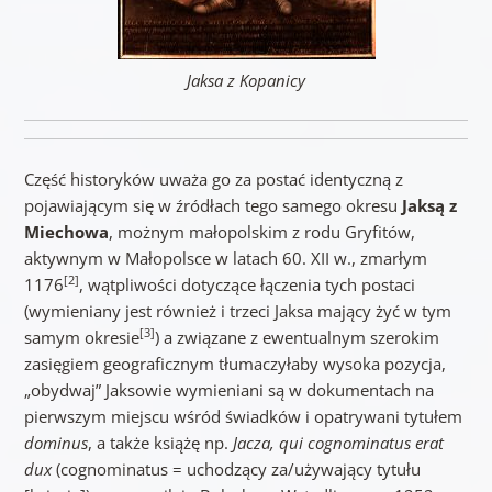
Jaksa z Kopanicy
Część historyków uważa go za postać identyczną z
pojawiającym się w źródłach tego samego okresu
Jaksą z
Miechowa
, możnym małopolskim z rodu Gryfitów,
aktywnym w Małopolsce w latach 60. XII w., zmarłym
[2]
1176
, wątpliwości dotyczące łączenia tych postaci
(wymieniany jest również i trzeci Jaksa mający żyć w tym
[3]
samym okresie
) a związane z ewentualnym szerokim
zasięgiem geograficznym tłumaczyłaby wysoka pozycja,
„obydwaj” Jaksowie wymieniani są w dokumentach na
pierwszym miejscu wśród świadków i opatrywani tytułem
dominus
, a także książę np.
Jacza, qui cognominatus erat
dux
(cognominatus = uchodzący za/używający tytułu