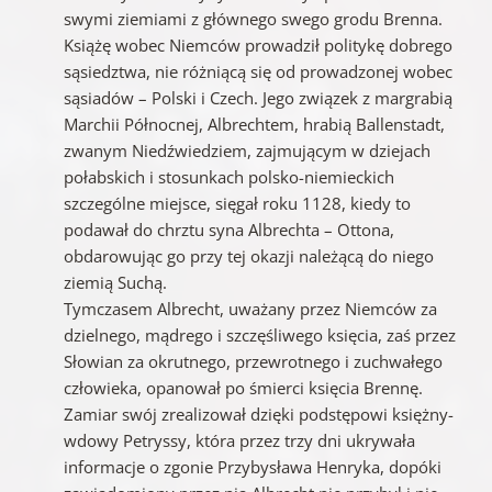
swymi ziemiami z głównego swego grodu Brenna.
Książę wobec Niemców prowadził politykę dobrego
sąsiedztwa, nie różniącą się od prowadzonej wobec
sąsiadów – Polski i Czech. Jego związek z margrabią
Marchii Północnej, Albrechtem, hrabią Ballenstadt,
zwanym Niedźwiedziem, zajmującym w dziejach
połabskich i stosunkach polsko-niemieckich
szczególne miejsce, sięgał roku 1128, kiedy to
podawał do chrztu syna Albrechta – Ottona,
obdarowując go przy tej okazji należącą do niego
ziemią Suchą.
Tymczasem Albrecht, uważany przez Niemców za
dzielnego, mądrego i szczęśliwego księcia, zaś przez
Słowian za okrutnego, przewrotnego i zuchwałego
człowieka, opanował po śmierci księcia Brennę.
Zamiar swój zrealizował dzięki podstępowi księżny-
wdowy Petryssy, która przez trzy dni ukrywała
informacje o zgonie Przybysława Henryka, dopóki