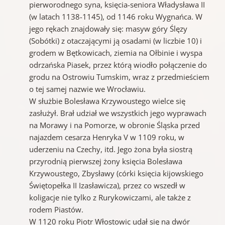
pierworodnego syna, księcia-seniora Władysława II
(w latach 1138-1145), od 1146 roku Wygnańca. W
jego rękach znajdowały się: masyw góry Ślęzy
(Sobótki) z otaczającymi ją osadami (w liczbie 10) i
grodem w Bętkowicach, ziemia na Ołbinie i wyspa
odrzańska Piasek, przez którą wiodło połączenie do
grodu na Ostrowiu Tumskim, wraz z przedmieściem
o tej samej nazwie we Wrocławiu.
W służbie Bolesława Krzywoustego wielce się
zasłużył. Brał udział we wszystkich jego wyprawach
na Morawy i na Pomorze, w obronie Śląska przed
najazdem cesarza Henryka V w 1109 roku, w
uderzeniu na Czechy, itd. Jego żona była siostrą
przyrodnią pierwszej żony księcia Bolesława
Krzywoustego, Zbysławy (córki księcia kijowskiego
Świętopełka II Izasławicza), przez co wszedł w
koligacje nie tylko z Rurykowiczami, ale także z
rodem Piastów.
W 1120 roku Piotr Włostowic udał się na dwór