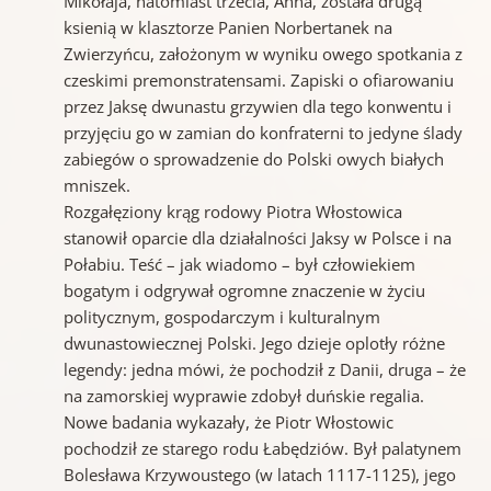
Mikołaja, natomiast trzecia, Anna, została drugą
ksienią w klasztorze Panien Norbertanek na
Zwierzyńcu, założonym w wyniku owego spotkania z
czeskimi premonstratensami. Zapiski o ofiarowaniu
przez Jaksę dwunastu grzywien dla tego konwentu i
przyjęciu go w zamian do konfraterni to jedyne ślady
zabiegów o sprowadzenie do Polski owych białych
mniszek.
Rozgałęziony krąg rodowy Piotra Włostowica
stanowił oparcie dla działalności Jaksy w Polsce i na
Połabiu. Teść – jak wiadomo – był człowiekiem
bogatym i odgrywał ogromne znaczenie w życiu
politycznym, gospodarczym i kulturalnym
dwunastowiecznej Polski. Jego dzieje oplotły różne
legendy: jedna mówi, że pochodził z Danii, druga – że
na zamorskiej wyprawie zdobył duńskie regalia.
Nowe badania wykazały, że Piotr Włostowic
pochodził ze starego rodu Łabędziów. Był palatynem
Bolesława Krzywoustego (w latach 1117-1125), jego