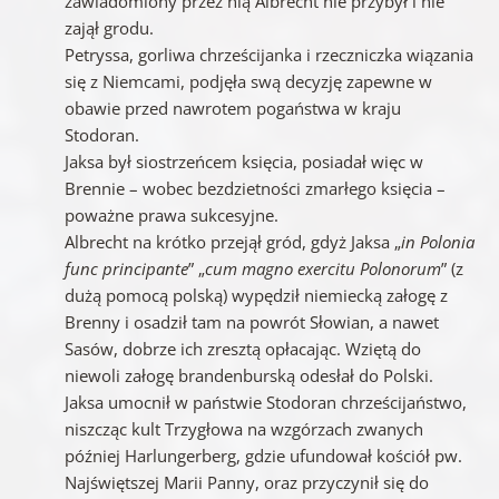
zawiadomiony przez nią Albrecht nie przybył i nie
zajął grodu.
Petryssa, gorliwa chrześcijanka i rzeczniczka wiązania
się z Niemcami, podjęła swą decyzję zapewne w
obawie przed nawrotem pogaństwa w kraju
Stodoran.
Jaksa był siostrzeńcem księcia, posiadał więc w
Brennie – wobec bezdzietności zmarłego księcia –
poważne prawa sukcesyjne.
Albrecht na krótko przejął gród, gdyż Jaksa „
in Polonia
func principante
” „
cum magno exercitu Polonorum
” (z
dużą pomocą polską) wypędził niemiecką załogę z
Brenny i osadził tam na powrót Słowian, a nawet
Sasów, dobrze ich zresztą opłacając. Wziętą do
niewoli załogę brandenburską odesłał do Polski.
Jaksa umocnił w państwie Stodoran chrześcijaństwo,
niszcząc kult Trzygłowa na wzgórzach zwanych
później Harlungerberg, gdzie ufundował kościół pw.
Najświętszej Marii Panny, oraz przyczynił się do