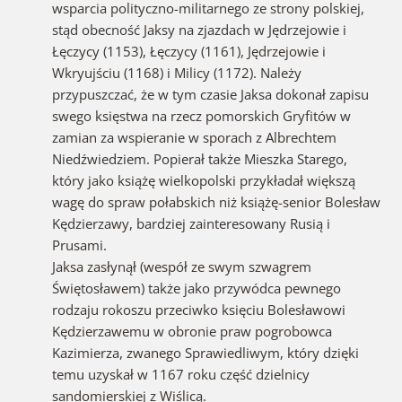
wsparcia polityczno-militarnego ze strony polskiej,
stąd obecność Jaksy na zjazdach w Jędrzejowie i
Łęczycy (1153), Łęczycy (1161), Jędrzejowie i
Wkryujściu (1168) i Milicy (1172). Należy
przypuszczać, że w tym czasie Jaksa dokonał zapisu
swego księstwa na rzecz pomorskich Gryfitów w
zamian za wspieranie w sporach z Albrechtem
Niedźwiedziem. Popierał także Mieszka Starego,
który jako książę wielkopolski przykładał większą
wagę do spraw połabskich niż książę-senior Bolesław
Kędzierzawy, bardziej zainteresowany Rusią i
Prusami.
Jaksa zasłynął (wespół ze swym szwagrem
Świętosławem) także jako przywódca pewnego
rodzaju rokoszu przeciwko księciu Bolesławowi
Kędzierzawemu w obronie praw pogrobowca
Kazimierza, zwanego Sprawiedliwym, który dzięki
temu uzyskał w 1167 roku część dzielnicy
sandomierskiej z Wiślicą.