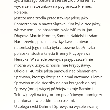
życiu naszego bohatera szersze źródło na temat
wydarzeń i stosunków na pograniczu Niemiec i
Połabia.
Jeszcze inne źródła przedstawiają Jaksę jako
Pomorzanina, a nawet Ślązaka. Kim był ojciec Jaksy,
wbrew temu, co obszernie „wyłożyli” m.in. Jan
Długosz, Marcin Kromer, Samuel Nakielski i Adam
Naruszewicz, pozostaje wciąż kwestią otwartą,
natomiast jego matką była zapewne księżniczka
połabska, siostra księcia Brenny Przybysława
Henryka. W świetle pewnych przypuszczeń nie
można wykluczyć, iż nosiła imię Przybysławy.
Około 1140 roku Jaksa panował nad plemieniem
Sprewian, którego dzieje są niemal nieznane. Plemię
Sprewian miało siedziby na obu brzegach dolnej
Sprewy (mniej więcej późniejsze kraje Barnim i
Teltow), czyli na terytorium przejściowym pomiędzy
plemionami wieleckimi a serbskimi.
U zbiegu rzeki Dahme i Sprewy, na wyspie zwanej