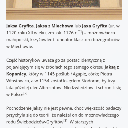
Jaksa Gryfita
,
Jaksa z Miechowa
lub
Jaxa Gryfita
(ur. w
[1]
1120 roku XII wieku, zm. ok. 1176 r.
) – możnowładca
małopolski, krzyżowiec i fundator klasztoru bożogrobców
w Miechowie.
Część historyków uważa go za postać identyczną z
pojawiającym się w źródłach tego samego okresu
Jaksą z
Kopanicy
, który w 1145 poślubił Agapię, córkę Piotra
Włostowica, a w 1154 został księciem Stodoran, by trzy
lata później ulec Albrechtowi Niedźwiedziowi i schronić się
[2]
w Polsce
.
Pochodzenie Jaksy nie jest pewne, choć większość badaczy
przychyla się do teorii, że należał on do możnowładczego
[3]
rodu Świebodziców-Gryfitów
. W starszych