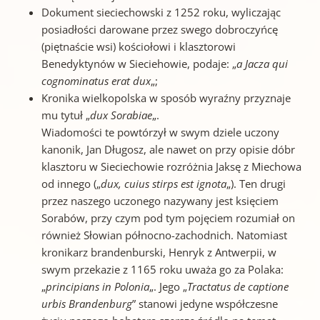
Dokument sieciechowski z 1252 roku, wyliczając
posiadłości darowane przez swego dobroczyńcę
(piętnaście wsi) kościołowi i klasztorowi
Benedyktynów w Sieciehowie, podaje: „
a Jacza qui
cognominatus erat dux
„;
Kronika wielkopolska w sposób wyraźny przyznaje
mu tytuł „
dux Sorabiae
„.
Wiadomości te powtórzył w swym dziele uczony
kanonik, Jan Długosz, ale nawet on przy opisie dóbr
klasztoru w Sieciechowie rozróżnia Jaksę z Miechowa
od innego („
dux, cuius stirps est ignota
„). Ten drugi
przez naszego uczonego nazywany jest księciem
Sorabów, przy czym pod tym pojęciem rozumiał on
również Słowian północno-zachodnich. Natomiast
kronikarz brandenburski, Henryk z Antwerpii, w
swym przekazie z 1165 roku uważa go za Polaka:
„
principians in Polonia
„. Jego „
Tractatus de captione
urbis Brandenburg
” stanowi jedyne współczesne