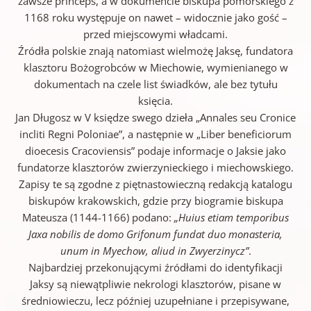
zawsze princeps, a w dokumencie biskupa pomorskiego z
1168 roku występuje on nawet – widocznie jako gość –
przed miejscowymi władcami.
Źródła polskie znają natomiast wielmożę Jaksę, fundatora
klasztoru Bożogrobców w Miechowie, wymienianego w
dokumentach na czele list świadków, ale bez tytułu
księcia.
Jan Długosz w V księdze swego dzieła „Annales seu Cronice
incliti Regni Poloniae”, a następnie w „Liber beneficiorum
dioecesis Cracoviensis” podaje informacje o Jaksie jako
fundatorze klasztorów zwierzynieckiego i miechowskiego.
Zapisy te są zgodne z piętnastowieczną redakcją katalogu
biskupów krakowskich, gdzie przy biogramie biskupa
Mateusza (1144-1166) podano:
„Huius etiam temporibus
Jaxa nobilis de domo Grifonum fundat duo monasteria,
unum in Myechow, aliud in Zwyerzinycz”
.
Najbardziej przekonującymi źródłami do identyfikacji
Jaksy są niewątpliwie nekrologi klasztorów, pisane w
średniowieczu, lecz później uzupełniane i przepisywane,