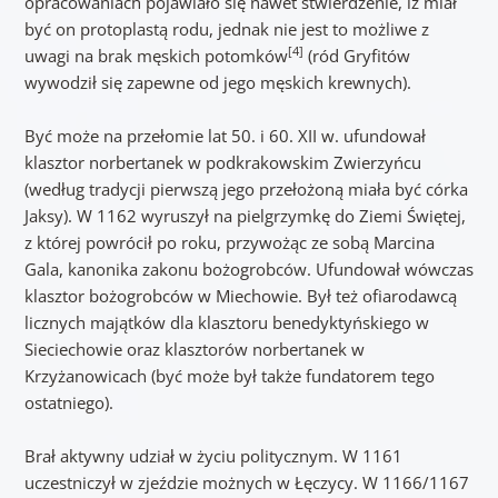
opracowaniach pojawiało się nawet stwierdzenie, iż miał
być on protoplastą rodu, jednak nie jest to możliwe z
[4]
uwagi na brak męskich potomków
(ród Gryfitów
wywodził się zapewne od jego męskich krewnych).
Być może na przełomie lat 50. i 60. XII w. ufundował
klasztor norbertanek w podkrakowskim Zwierzyńcu
(według tradycji pierwszą jego przełożoną miała być córka
Jaksy). W 1162 wyruszył na pielgrzymkę do Ziemi Świętej,
z której powrócił po roku, przywożąc ze sobą Marcina
Gala, kanonika zakonu bożogrobców. Ufundował wówczas
klasztor bożogrobców w Miechowie. Był też ofiarodawcą
licznych majątków dla klasztoru benedyktyńskiego w
Sieciechowie oraz klasztorów norbertanek w
Krzyżanowicach (być może był także fundatorem tego
ostatniego).
Brał aktywny udział w życiu politycznym. W 1161
uczestniczył w zjeździe możnych w Łęczycy. W 1166/1167