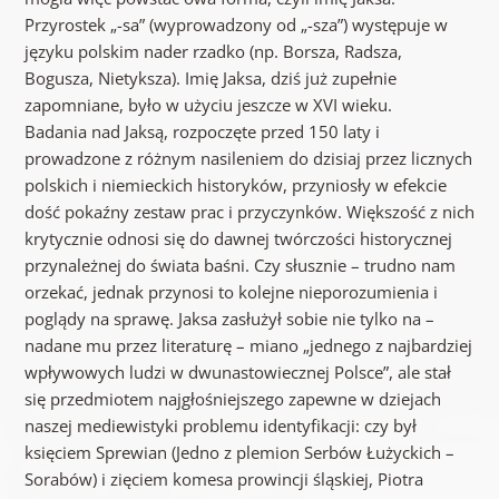
Przyrostek „-sa” (wyprowadzony od „-sza”) występuje w
języku polskim nader rzadko (np. Borsza, Radsza,
Bogusza, Nietyksza). Imię Jaksa, dziś już zupełnie
zapomniane, było w użyciu jeszcze w XVI wieku.
Badania nad Jaksą, rozpoczęte przed 150 laty i
prowadzone z różnym nasileniem do dzisiaj przez licznych
polskich i niemieckich historyków, przyniosły w efekcie
dość pokaźny zestaw prac i przyczynków. Większość z nich
krytycznie odnosi się do dawnej twórczości historycznej
przynależnej do świata baśni. Czy słusznie – trudno nam
orzekać, jednak przynosi to kolejne nieporozumienia i
poglądy na sprawę. Jaksa zasłużył sobie nie tylko na –
nadane mu przez literaturę – miano „jednego z najbardziej
wpływowych ludzi w dwunastowiecznej Polsce”, ale stał
się przedmiotem najgłośniejszego zapewne w dziejach
naszej mediewistyki problemu identyfikacji: czy był
księciem Sprewian (Jedno z plemion Serbów Łużyckich –
Sorabów) i zięciem komesa prowincji śląskiej, Piotra