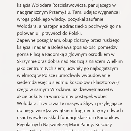
księcia Wołodara Rościsławowicza, panującego w
nadgranicznym Przemyślu. Tam, udając wygnańca i
wroga polskiego władcy, pozyskał zaufanie
Wołodara, a następnie zdradziecko pochwycił go na
polowaniu i przywiózł do Polski.
Zapewne posag Marii, okup złożony przez ruskiego
księcia i nadania Bolesława (posiadłości pomiędzy
górną Pilicą a Radomką z głównym ośrodkiem w
Skrzynnie oraz dobra nad Nidzicą z Książem Wielkim
jako centrum tych ziem) uczyniły go najbogatszym
wielmożą w Polsce i umożliwiły wybudowanie
siedemdziesięciu siedmiu kościołów i klasztorów (z
czego w samym Wrocławiu aż dziewiętnaście) w
akcie pokuty za wiarołomny postępek wobec
Wołodara. Trzy czwarte masywu Ślęzy i przylegające
do niego wsie (za wyjątkiem fragmentu góry i dwóch
osad) weszło w skład fundacji klasztoru Kanoników
Regularnych Najświętszej Marii Panny. Kościoły