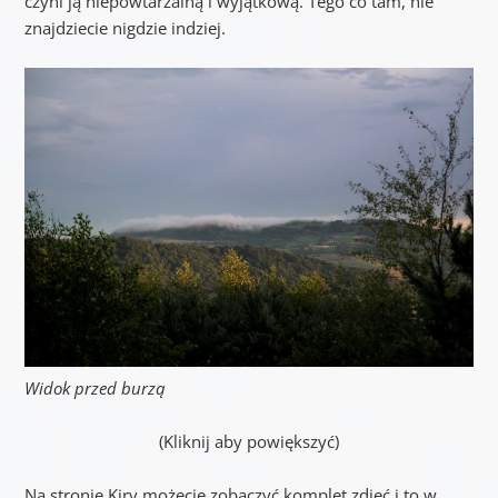
czyni ją niepowtarzalną i wyjątkową. Tego co tam, nie
znajdziecie nigdzie indziej.
Widok przed burzą
(Kliknij aby powiększyć)
Na stronie Kiry możecie zobaczyć komplet zdjęć i to w