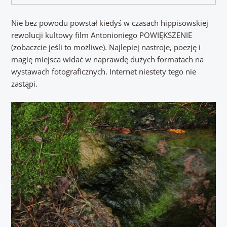
Nie bez powodu powstał kiedyś w czasach hippisowskiej
rewolucji kultowy film Antonioniego POWIĘKSZENIE
(zobaczcie jeśli to możliwe). Najlepiej nastroje, poezję i
magię miejsca widać w naprawdę dużych formatach na
wystawach fotograficznych. Internet niestety tego nie
zastąpi.