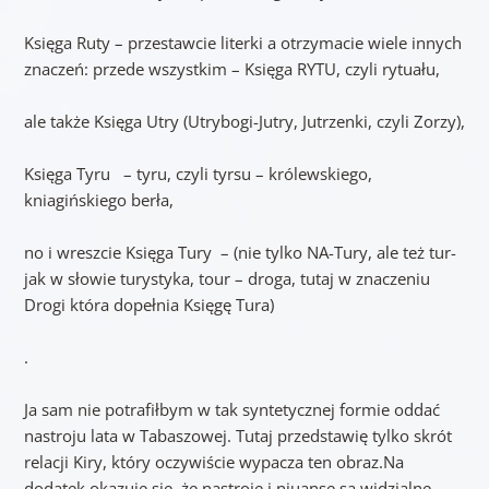
Księga Ruty – przestawcie literki a otrzymacie wiele innych
znaczeń: przede wszystkim – Księga RYTU, czyli rytuału,
ale także Księga Utry (Utrybogi-Jutry, Jutrzenki, czyli Zorzy),
Księga Tyru – tyru, czyli tyrsu – królewskiego,
kniagińskiego berła,
no i wreszcie Księga Tury – (nie tylko NA-Tury, ale też tur-
jak w słowie turystyka, tour – droga, tutaj w znaczeniu
Drogi która dopełnia Księgę Tura)
.
Ja sam nie potrafiłbym w tak syntetycznej formie oddać
nastroju lata w Tabaszowej. Tutaj przedstawię tylko skrót
relacji Kiry, który oczywiście wypacza ten obraz.Na
dodatek okazuje się, że nastroje i niuanse są widzialne