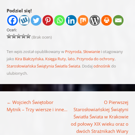
Podziel się!
Oceń:
(Brak ocen)
Ten wpis został opublikowany w
Przyroda
,
Słowianie
i otagowany
jako
Kira Białczyńska
,
Księga Ruty
,
lato
,
Przyroda do ochrony
,
Starosłowiańska Świątynia Światła Świata
. Dodaj
odnośnik
do
ulubionych.
Nawigacja wpisu
←
Wojciech Świętobor
O Pierwszej
Mytnik – Trzy wiersze i inne…
Starosłowiańskiej Świątyni
Światła Świata w Krakowie
od połowy XIX wieku oraz o
dwóch Strażnikach Wiary