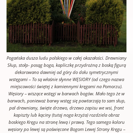
Pogańska dusza ludu polskiego w całej okazałości. Drewniany
Słup, stołp- posąg boga, kapliczkę przydrożną z boską figurą
dekorowano dawniej od góry do dołu symetrycznymi
wstęgami – To są właśnie słynne WĘSIORY (od czego nazwa
miejscowości świętej z kamiennymi kręgami na Pomorzu).
Węsiory – wiszące wstęgi w barwach bogów. Mało tego że w
barwach, ponieważ barwy wstęg się powtarzają to sam słup,
pal drewniany, święte drzewo, drzewo zapisu we wsi, front
kapiszty lub kąciny (tutaj noga krzyża) rozdziela obraz
boskiego Kręgu na stronę lewą i prawą. Tego samego koloru
węsiory po lewej są poświęcone Bogom Lewej Strony Kręgu –