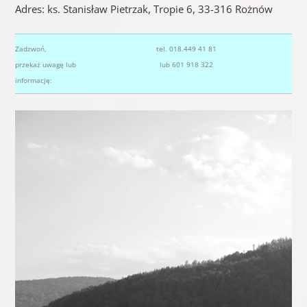
Adres: ks. Stanisław Pietrzak, Tropie 6, 33-316 Rożnów
Zadzwoń,
tel. 018.449 41 81
przekaż uwagę lub
lub 601 918 322
informację: