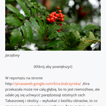
Jarzębiny
(Kliknij aby powiększyć)
W reportażu na stronie
http:
//picasaweb.google.com/kira.bialczynska/
,Kira
przekazała może nie całą głębię, bo to jest niemożliwe, ale
udało jej się uchwycić parędziesiąt istotnych cech
Tabaszowej i okolicy – wyłuskać z bezliku obrazów, to co