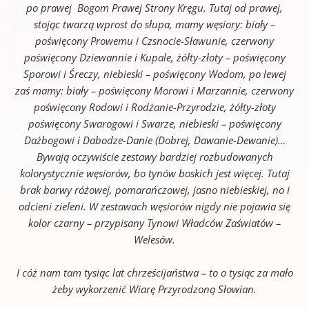
po prawej Bogom Prawej Strony Kręgu. Tutaj od prawej,
stojąc twarzą wprost do słupa, mamy węsiory: biały –
poświęcony Prowemu i Czsnocie-Sławunie, czerwony
poświęcony Dziewannie i Kupale, żółty-złoty – poświęcony
Sporowi i Śreczy, niebieski – poświęcony Wodom, po lewej
zaś mamy: biały – poświęcony Morowi i Marzannie, czerwony
poświęcony Rodowi i Rodżanie-Przyrodzie, żółty-złoty
poświęcony Swarogowi i Swarze, niebieski – poświęcony
Dażbogowi i Dabodze-Danie (Dobrej, Dawanie-Dewanie)…
Bywają oczywiście zestawy bardziej rozbudowanych
kolorystycznie węsiorów, bo tynów boskich jest więcej. Tutaj
brak barwy różowej, pomarańczowej, jasno niebieskiej, no i
odcieni zieleni. W zestawach węsiorów nigdy nie pojawia się
kolor czarny – przypisany Tynowi Władców Zaświatów –
Welesów.
I cóż nam tam tysiąc lat chrześcijaństwa – to o tysiąc za mało
żeby wykorzenić Wiarę Przyrodzoną Słowian.