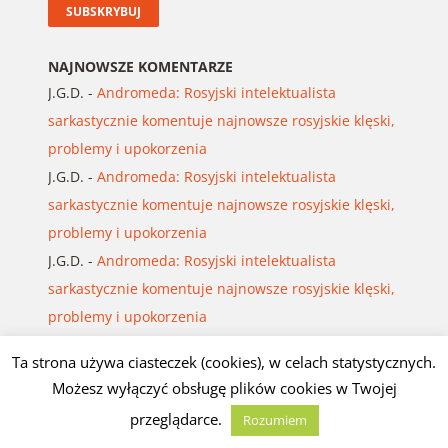
NAJNOWSZE KOMENTARZE
J.G.D.
-
Andromeda: Rosyjski intelektualista
sarkastycznie komentuje najnowsze rosyjskie klęski,
problemy i upokorzenia
J.G.D.
-
Andromeda: Rosyjski intelektualista
sarkastycznie komentuje najnowsze rosyjskie klęski,
problemy i upokorzenia
J.G.D.
-
Andromeda: Rosyjski intelektualista
sarkastycznie komentuje najnowsze rosyjskie klęski,
problemy i upokorzenia
szczecho
-
Polskie Radio: Masłomęcz – tu historia
Ta strona używa ciasteczek (cookies), w celach statystycznych.
sprzed blisko 2000 lat wciąż żyje tuż pod
Możesz wyłączyć obsługę plików cookies w Twojej
powierzchnią ziemi
przeglądarce.
Rozumiem
J.G.D.
-
Tadeusz Pruss Mroziński: ŚCIEŻKI GWIAZD,