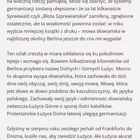
na wieczną rzeczy pamiątkę. Może się zdarzyć, że systemy
germanizacji zostaną ulepszone i że za lat kilkanaście
Spreewald czyli „Błota Szprewiańskie” zamilkną, zgnębione
ostatecznie, ale ta wiadomość powinna zostać: w roku
wyjścia niniejszej książki z druku – mowa słowiańska w
najbliższej okolicy Berlina jeszcze do cna nie wygasła!
Ten szlak zresztą w miarę oddalania się ku południowi
tężeje i wzmaga się. Bowiem kilkadziesiąt kilometrów od
Berlina przybiera nazwę Dolnych i Górnych Łużyc. Mocno
to skupiona wyspa słowiańska, która zachowała do dziś
dnia swój obyczaj, swój strój, swoją mowę. Mowę, która
jest słowo w słowo podobna do kaszubszczyzny, do języka
polskiego. Zachowały swój język i odmienność słowiańską
zwłaszcza Łużyce Górne o sporej ilości katolików.
Protestanckie Łużyce Dolne łatwiej ulegają germanizacji.
Gdyśmy w sierpniu roku zeszłego jechali od Frankfurtu do
Drezna, kusiło nas, aby zwiedzić Łużyce. Ale Łużyce akurat