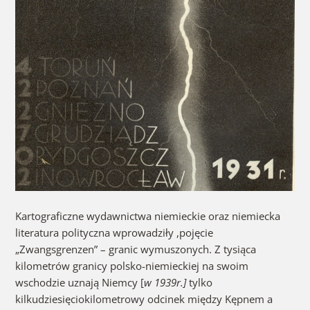
Kartograficzne wydawnictwa niemieckie oraz niemiecka
literatura polityczna wprowadziły ,pojęcie
„Zwangsgrenzen” – granic wymuszonych. Z tysiąca
kilometrów granicy polsko-niemieckiej na swoim
wschodzie uznają Niemcy [
w 1939r.]
tylko
kilkudziesięciokilometrowy odcinek między Kępnem a
Lublińcem. Reszta to „Zwangsgrenzen”.