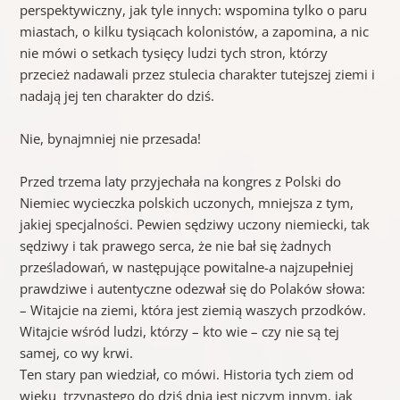
perspektywiczny, jak tyle innych: wspomina tylko o paru
miastach, o kilku tysiącach kolonistów, a zapomina, a nic
nie mówi o setkach tysięcy ludzi tych stron, którzy
przecież nadawali przez stulecia charakter tutejszej ziemi i
nadają jej ten charakter do dziś.
Nie, bynajmniej nie przesada!
Przed trzema laty przyjechała na kongres z Polski do
Niemiec wycieczka polskich uczonych, mniejsza z tym,
jakiej specjalności. Pewien sędziwy uczony niemiecki, tak
sędziwy i tak prawego serca, że nie bał się żadnych
prześladowań, w następujące powitalne-a najzupełniej
prawdziwe i autentyczne odezwał się do Polaków słowa:
– Witajcie na ziemi, która jest ziemią waszych przodków.
Witajcie wśród ludzi, którzy – kto wie – czy nie są tej
samej, co wy krwi.
Ten stary pan wiedział, co mówi. Historia tych ziem od
wieku trzynastego do dziś dnia jest niczym innym, jak