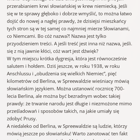
przerabianiem krwi słowiańskiej w krew niemiecką. Jeśli
się w te sprawy głęboko i dobrze wmyślić, to można łatwo
dojść do nowej a nagłej prawdy, że dzisiejsi mieszkańcy
tych stron są w tej samej co najmniej mierze Słowianami,
co Niemcami. Bo cóż nazwa?! Nazwa jest tylko
przyodzieniem treści. A jeśli treść jest inna niż nazwa, jeśli.
się z nią jawnie kłóci, cóż wart jest dźwięk?
W tym miejscu krótka dygresja, która jest równocześnie
salutem i hołdem. Dziś jeszcze, w roku 1938, w roku
Anschlussu i „obudzenia się wielkich Niemiec”, pięć
kilometrów od Berlina, w Spreewaldzie wieśniacy mówią
słowiańskim językiem. Można ustanowić rocznicę 700-
lecia Berlina, ale można być bezradnym wobec takiej
prawdy: że trwanie narodu jest długie i niezmożone mimo
prześladowań i sposobów takich, na jakie umiały się
zdobyć Prusy.
A niedaleko od Berlina, w Spreewaldzie są ludzie, którzy
mówią jeszcze po słowiańsku! Warto zanotować ten fakt