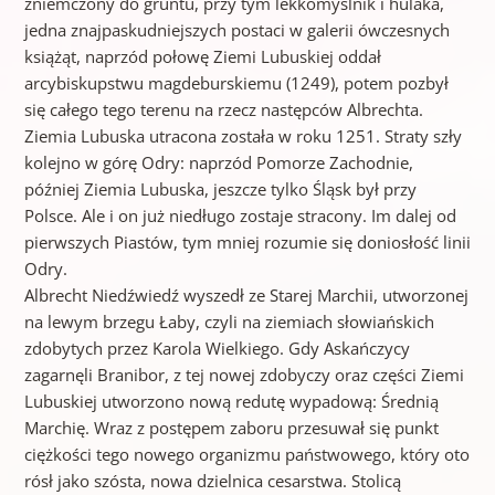
zniemczony do gruntu, przy tym lekkomyślnik i hulaka,
jedna znajpaskudniejszych postaci w galerii ówczesnych
książąt, naprzód połowę Ziemi Lubuskiej oddał
arcybiskupstwu magdeburskiemu (1249), potem pozbył
się całego tego terenu na rzecz następców Albrechta.
Ziemia Lubuska utracona została w roku 1251. Straty szły
kolejno w górę Odry: naprzód Pomorze Zachodnie,
później Ziemia Lubuska, jeszcze tylko Śląsk był przy
Polsce. Ale i on już niedługo zostaje stracony. Im dalej od
pierwszych Piastów, tym mniej rozumie się doniosłość linii
Odry.
Albrecht Niedźwiedź wyszedł ze Starej Marchii, utworzonej
na lewym brzegu Łaby, czyli na ziemiach słowiańskich
zdobytych przez Karola Wielkiego. Gdy Askańczycy
zagarnęli Branibor, z tej nowej zdobyczy oraz części Ziemi
Lubuskiej utworzono nową redutę wypadową: Średnią
Marchię. Wraz z postępem zaboru przesuwał się punkt
ciężkości tego nowego organizmu państwowego, który oto
rósł jako szósta, nowa dzielnica cesarstwa. Stolicą