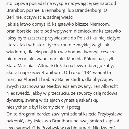
stolicę swą posiadał na wyspie nazywającej się naprzód
Branibor, później Brennaburg, lub Brandenburg. O
Berlinie, oczywiście, żadnej wieści.
Jak się łatwo domyślić, księstewko bliższe Niemcom,
braniborskie, stało pod wpływem niemieckim; księstewko
Jaksy było szczerze przywiązane do Polski i ku niej ciążyło.
I teraz fakt w historii tych stron nie zwykłej wagi. Jak
wiadomo, dia ekspansji ku wschodowi tworzyli cesarze
niemieccy tak zwane marchie. Marchia Północna (czyli
Stara Marchia – Altmark) leżała na lewym brzegu Łaby,
akurat naprzeciw Braniboru. Od roku 1134 władał tą
marchią Albrecht hrabia z Ballenstiidtu, dla obyczajów
swych i zachowania Niedźwiedziem zwany. Ten Albrecht
Niedźwiedź, jakby w przeczuciu, że stworzy całą rodową
dynastię, zwaną w dziejach dynastią askańską,
niesłychanie był łakomy ziemi i potęgi.
On to drogami bardzo zawiłymi zdołał księcia Przybysława
nakłonić, aby księstwo Braniboru po swej śmierci zapisał
jego synowi. Gdy Przybysław rychło umarł, Niedźwiedź