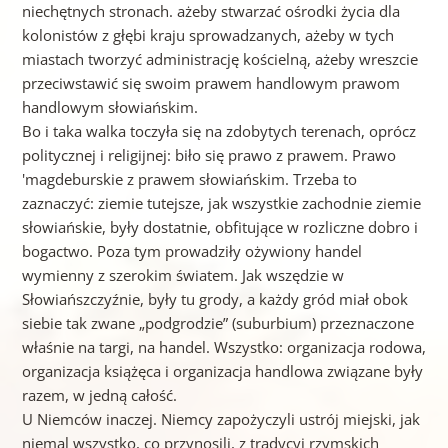
niechętnych stronach. ażeby stwarzać ośrodki życia dla
kolonistów z głębi kraju sprowadzanych, ażeby w tych
miastach tworzyć administrację kościelną, ażeby wreszcie
przeciwstawić się swoim prawem handlowym prawom
handlowym słowiańskim.
Bo i taka walka toczyła się na zdobytych terenach, oprócz
politycznej i religijnej: biło się prawo z prawem. Prawo
'magdeburskie z prawem słowiańskim. Trzeba to
zaznaczyć: ziemie tutejsze, jak wszystkie zachodnie ziemie
słowiańskie, były dostatnie, obfitujące w rozliczne dobro i
bogactwo. Poza tym prowadziły ożywiony handel
wymienny z szerokim światem. Jak wszędzie w
Słowiańszczyźnie, były tu grody, a każdy gród miał obok
siebie tak zwane „podgrodzie” (suburbium) przeznaczone
właśnie na targi, na handel. Wszystko: organizacja rodowa,
organizacja książęca i organizacja handlowa związane były
razem, w jedną całość.
U Niemców inaczej. Niemcy zapożyczyli ustrój miejski, jak
niemal wszystko, co przynosili, z tradycyj rzymskich