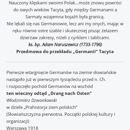
Nauczony klęskami swoimi Polak…może znowu powróci
do owych wieków Tacyta, gdy między Germanami a
Sarmaty wzajemna bojaźń była granicą.
Nie lękali się nas Germanowie, lecz ani my onych, mając w
ręku równie ostre szable i skuteczniej pisząc żelazem
dzierżaw zakresy, niżeli z cyrklem i tablicami.
ks. bp. Adam Naruszewicz (1733-1796)
Przedmowa do przekładu „Germanii” Tacyta
Pierwsze wtargnięcie Germanów na ziemie słowiańskie
nastąpiło już w pierwszym tysiącleciu przed n. Ch.
i rozpoczęło pochód Germanów na wschód
ten wieczny odtąd „Drang nach Osten”
Włodzimierz Dzwonkowski
w dziele „Prahistorja ziem polskich”
(Słowiańszczyzna pierwotna. Początki polskiej kultury i
organizacji)
Warszawa 1918