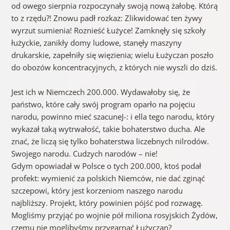
od owego sierpnia rozpoczynały swoją nową żałobę. Którą
to z rzędu?! Znowu padł rozkaz: Zlikwidować ten żywy
wyrzut sumienia! Roznieść Łużyce! Zamknęły się szkoły
łużyckie, zanikły domy ludowe, stanęły maszyny
drukarskie, zapełniły się więzienia; wielu Łużyczan poszło
do obozów koncentracyjnych, z których nie wyszli do dziś.
Jest ich w Niemczech 200.000. Wydawałoby się, że
państwo, które cały swój program oparło na pojęciu
narodu, powinno mieć szacuneJ-: i ella tego narodu, który
wykazał taką wytrwałość, takie bohaterstwo ducha. Ale
znać, że liczą się tylko bohaterstwa liczebnych nilrodów.
Swojego narodu. Cudzych narodów – nie!
Gdym opowiadał w Polsce o tych 200.000, ktoś podał
profekt: wymienić za polskich Niemców, nie dać zginąć
szczepowi, który jest korzeniom naszego narodu
najbliższy. Projekt, który powinien pójść pod rozwagę.
Mogliśmy przyjąć po wojnie pół miliona rosyjskich Żydów,
czemu nie moglibyśmy przygarnąć Łużyczan?