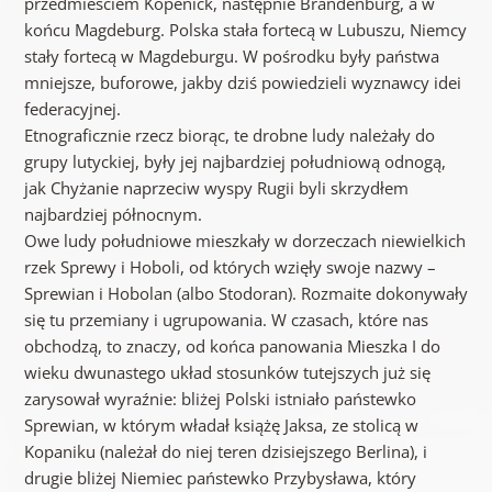
przedmieściem Kopenick, następnie Brandenburg, a w
końcu Magdeburg. Polska stała fortecą w Lubuszu, Niemcy
stały fortecą w Magdeburgu. W pośrodku były państwa
mniejsze, buforowe, jakby dziś powiedzieli wyznawcy idei
federacyjnej.
Etnograficznie rzecz biorąc, te drobne ludy należały do
grupy lutyckiej, były jej najbardziej południową odnogą,
jak Chyżanie naprzeciw wyspy Rugii byli skrzydłem
najbardziej północnym.
Owe ludy południowe mieszkały w dorzeczach niewielkich
rzek Sprewy i Hoboli, od których wzięły swoje nazwy –
Sprewian i Hobolan (albo Stodoran). Rozmaite dokonywały
się tu przemiany i ugrupowania. W czasach, które nas
obchodzą, to znaczy, od końca panowania Mieszka I do
wieku dwunastego układ stosunków tutejszych już się
zarysował wyraźnie: bliżej Polski istniało państewko
Sprewian, w którym władał książę Jaksa, ze stolicą w
Kopaniku (należał do niej teren dzisiejszego Berlina), i
drugie bliżej Niemiec państewko Przybysława, który