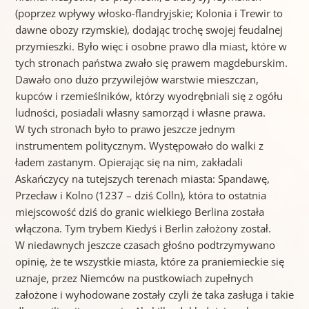
(poprzez wpływy włosko-flandryjskie; Kolonia i Trewir to
dawne obozy rzymskie), dodając trochę swojej feudalnej
przymieszki. Było więc i osobne prawo dla miast, które w
tych stronach państwa zwało się prawem magdeburskim.
Dawało ono dużo przywilejów warstwie mieszczan,
kupców i rzemieślników, którzy wyodrębniali się z ogółu
ludności, posiadali własny samorząd i własne prawa.
W tych stronach było to prawo jeszcze jednym
instrumentem politycznym. Występowało do walki z
ładem zastanym. Opierając się na nim, zakładali
Askańczycy na tutejszych terenach miasta: Spandawę,
Przecław i Kolno (1237 – dziś Colln), która to ostatnia
miejscowość dziś do granic wielkiego Berlina została
włączona. Tym trybem Kiedyś i Berlin założony został.
W niedawnych jeszcze czasach głośno podtrzymywano
opinię, że te wszystkie miasta, które za praniemieckie się
uznaje, przez Niemców na pustkowiach zupełnych
założone i wyhodowane zostały czyli że taka zasługa i takie