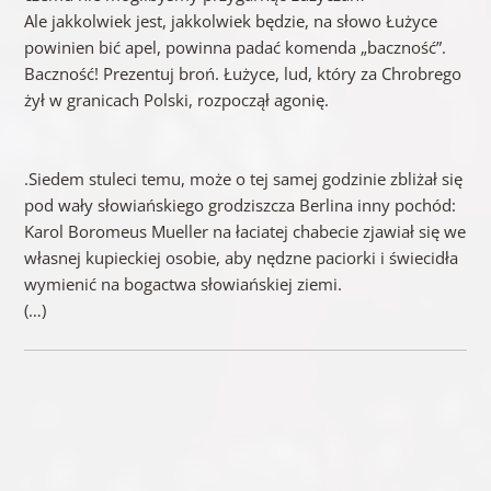
Ale jakkolwiek jest, jakkolwiek będzie, na słowo Łużyce
powinien bić apel, powinna padać komenda „baczność”.
Baczność! Prezentuj broń. Łużyce, lud, który za Chrobrego
żył w granicach Polski, rozpoczął agonię.
.Siedem stuleci temu, może o tej samej godzinie zbliżał się
pod wały słowiańskiego grodziszcza Berlina inny pochód:
Karol Boromeus Mueller na łaciatej chabecie zjawiał się we
własnej kupieckiej osobie, aby nędzne paciorki i świecidła
wymienić na bogactwa słowiańskiej ziemi.
(…)
1. W czworoboku o granicach: płd. brzeg Bałtyku – linia
prosta od ujścia Łaby przez Czeski Las ku Dunajowi –
Dunaj – Wisła trwa od końca neolitu wielka kultura
rolnicza – prarodzic Słowiańszczyzny. Tu w II okresie
epoki brązowej wyłania się jako zwarta i jednolita