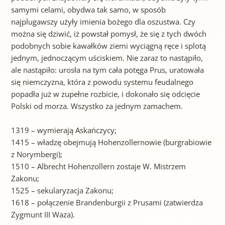
samymi celami, obydwa tak samo, w sposób
najplugawszy użyły imienia bożego dla oszustwa. Czy
można się dziwić, iż powstał pomysł, że się z tych dwóch
podobnych sobie kawałków ziemi wyciągną ręce i splotą
jednym, jednoczącym uściskiem. Nie zaraz to nastąpiło,
ale nastąpiło: urosła na tym cała potęga Prus, uratowała
się niemczyzna, która z powodu systemu feudalnego
popadła już w zupełne rozbicie, i dokonało się odcięcie
Polski od morza. Wszystko za jednym zamachem.
1319 – wymierają Askańczycy;
1415 – władzę obejmują Hohenzollernowie (burgrabiowie
z Norymbergi);
1510 – Albrecht Hohenzollern zostaje W. Mistrzem
Zakonu;
1525 – sekularyzacja Zakonu;
1618 – połączenie Brandenburgii z Prusami (zatwierdza
Zygmunt III Waza).