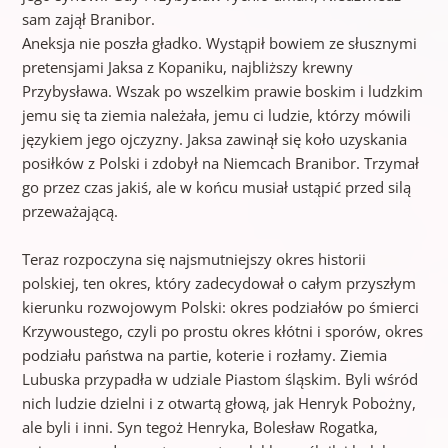
sam zajął Branibor.
Aneksja nie poszła gładko. Wystąpił bowiem ze słusznymi
pretensjami Jaksa z Kopaniku, najbliższy krewny
Przybysława. Wszak po wszelkim prawie boskim i ludzkim
jemu się ta ziemia należała, jemu ci ludzie, którzy mówili
językiem jego ojczyzny. Jaksa zawinął się koło uzyskania
posiłków z Polski i zdobył na Niemcach Branibor. Trzymał
go przez czas jakiś, ale w końcu musiał ustąpić przed silą
przeważającą.
Teraz rozpoczyna się najsmutniejszy okres historii
polskiej, ten okres, który zadecydował o całym przyszłym
kierunku rozwojowym Polski: okres podziałów po śmierci
Krzywoustego, czyli po prostu okres kłótni i sporów, okres
podziału państwa na partie, koterie i rozłamy. Ziemia
Lubuska przypadła w udziale Piastom śląskim. Byli wśród
nich ludzie dzielni i z otwartą głową, jak Henryk Pobożny,
ale byli i inni. Syn tegoż Henryka, Bolesław Rogatka,