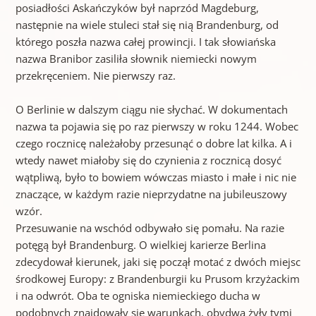
posiadłości Askańczyków był naprzód Magdeburg,
następnie na wiele stuleci stał się nią Brandenburg, od
którego poszła nazwa całej prowincji. I tak słowiańska
nazwa Branibor zasiliła słownik niemiecki nowym
przekręceniem. Nie pierwszy raz.
O Berlinie w dalszym ciągu nie słychać. W dokumentach
nazwa ta pojawia się po raz pierwszy w roku 1244. Wobec
czego rocznicę należałoby przesunąć o dobre lat kilka. A i
wtedy nawet miałoby się do czynienia z rocznicą dosyć
wątpliwą, było to bowiem wówczas miasto i małe i nic nie
znaczące, w każdym razie nieprzydatne na jubileuszowy
wzór.
Przesuwanie na wschód odbywało się pomału. Na razie
potęgą był Brandenburg. O wielkiej karierze Berlina
zdecydował kierunek, jaki się począł motać z dwóch miejsc
środkowej Europy: z Brandenburgii ku Prusom krzyżackim
i na odwrót. Oba te ogniska niemieckiego ducha w
podobnych znajdowały się warunkach, obydwa żyły tymi