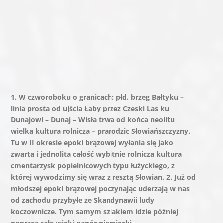
całość wybitnie rolnicza kultura cmentarzysk
popielnicowych typu łużyckiego, z której wywodzimy
się wraz z resztą Słowian.
2. Już od młodszej epoki
brązowej poczynając uderzają w nas od zachodu
przybyłe ze Skandynawii ludy koczownicze. Tym
samym szlakiem idzie później poprzez całe wieki napór
niemiecki.
3. Niektóre z tych ludów przejściowo zajmują nasze
ziemie, ale opuszczają je niebawem, znęcone widokiem
łupów i wygodniejszego życia na terytorium
rozpadającego się cesarstwa rzymskiego.
S T Ą D W N I O S K I
1. Na ziemiach tych siedzimy z górą … cztery tysiące
lat. Wyrośliśmy z kultury rolniczej, która przede
wszystkim tworzy cywilizację, a nie z włóczęgi.
2. Ziemie te zraszają dwie rzeki: Odra i Wisła. Rzeki te
są odwiecznie nasze.