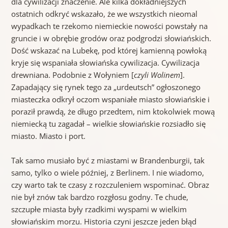
dla cywilizacji znaczenie. Ale kilka dokładniejszych
ostatnich odkryć wskazało, że we wszystkich nieomal
wypadkach te rzekomo niemieckie nowości powstały na
gruncie i w obrębie grodów oraz podgrodzi słowiańskich.
Dość wskazać na Lubekę, pod której kamienną powłoką
kryje się wspaniała słowiańska cywilizacja. Cywilizacja
drewniana. Podobnie z Wołyniem [
czyli Wolinem
].
Zapadający się rynek tego za „urdeutsch” ogłoszonego
miasteczka odkrył oczom wspaniałe miasto słowiańskie i
poraził prawdą, że długo przedtem, nim ktokolwiek mową
niemiecką tu zagadał – wielkie słowiańskie rozsiadło się
miasto. Miasto i port.
Tak samo musiało być z miastami w Brandenburgii, tak
samo, tylko o wiele później, z Berlinem. I nie wiadomo,
czy warto tak te czasy z rozczuleniem wspominać. Obraz
nie był znów tak bardzo rozgłosu godny. Te chude,
szczupłe miasta były rzadkimi wyspami w wielkim
słowiańskim morzu. Historia czyni jeszcze jeden błąd