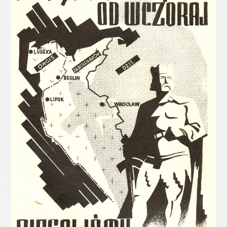
Błyskawicznie spadł nalot niemczyzny (liczby ilustruja %
Niemców)