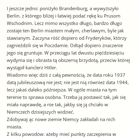
I jeszcze jedno: poniżyło Brandenburg, a wywyższyło
Berlin. z którego bliżej i łatwiej podać rękę ku Prusom
Wschodnim. Lecz mimo wszystko długo, bardzo długo
zostaje ten Berlin miastem małym, cherlawym, byle jak
stawianym. Zaczyna róść dopiero od Fryderyków, którzy
zagnieździli się w Poczdamie. Odtąd dopiero znaczenie
jego się gruntuje. W przeciągu lat dwustu pięćdziesięciu
wydyma się i obrasta tą obszerną brzydotą, przeciw której
wystąpił kanclerz Hitler.
Wiadomo więc dziś z całą pewnością, że data roku 1937
datą jubileuszową nie jest; nie jest nią również data 1944,
lecz jakaś daleko późniejsza. W ogóle miasta na tym
terenie to sprawa osobna. Trzeba ją postawić tak, jak się
miała naprawdę, a nie tak, jakby się ją chciało w
Niemczech dzisiejszych widzieć.
Zdobywaj ąc nowe ziemie Niemcy zakładali na nich
miasta.
Z kilku powodów: ażeby mieć punkty zaczepienia w