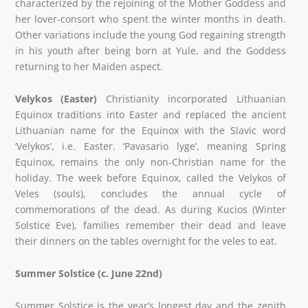
characterized by the rejoining of the Mother Goddess and
her lover-consort who spent the winter months in death.
Other variations include the young God regaining strength
in his youth after being born at Yule, and the Goddess
returning to her Maiden aspect.
Velykos (Easter)
Christianity incorporated Lithuanian
Equinox traditions into Easter and replaced the ancient
Lithuanian name for the Equinox with the Slavic word
‘Velykos’, i.e. Easter. ‘Pavasario lyge’, meaning Spring
Equinox, remains the only non-Christian name for the
holiday. The week before Equinox, called the Velykos of
Veles (souls), concludes the annual cycle of
commemorations of the dead. As during Kucios (Winter
Solstice Eve), families remember their dead and leave
their dinners on the tables overnight for the veles to eat.
Summer Solstice (c. June 22nd)
Summer Solstice is the year’s longest day and the zenith