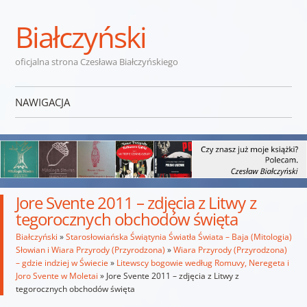
Białczyński
oficjalna strona Czesława Białczyńskiego
NAWIGACJA
Przejdź do treści
Jore Svente 2011 – zdjęcia z Litwy z
tegorocznych obchodów święta
Białczyński
»
Starosłowiańska Świątynia Światła Świata – Baja (Mitologia)
Słowian i Wiara Przyrody (Przyrodzona)
»
Wiara Przyrody (Przyrodzona)
– gdzie indziej w Świecie
»
Litewscy bogowie według Romuvy, Neregeta i
Joro Svente w Moletai
»
Jore Svente 2011 – zdjęcia z Litwy z
tegorocznych obchodów święta