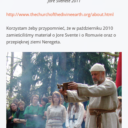
Jore Svenete 2011
http://www.thechurchofthedivineearth.org/about.html
Korzystam żeby przypomnieć, że w październiku 2010
zamieściliśmy materiał o Jore Svente i o Romuvie oraz o
przepięknej ziemi Neregeta.