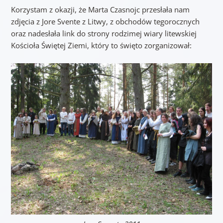
Korzystam z okazji, że Marta Czasnojc przesłała nam
zdjęcia z Jore Svente z Litwy, z obchodów tegorocznych
oraz nadesłała link do strony rodzimej wiary litewskiej
Kościoła Świętej Ziemi, który to święto zorganizował: