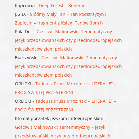
Kapciacia
-
Deep Forest – Bohème
J.G.D.
-
Siódmy Mały Tan – Tan Podstrzyżyn i
Zaplecin – fragment z Księgi Tanów (tom1)
Pola Dec
-
Gościwit Malinowski: Temematyczny –
język przedsłowiańskich czy przedindoeuropejskich
mieszkańców ziem polskich
Białczyński
-
Gościwit Malinowski: Temematyczny –
język przedsłowiańskich czy przedindoeuropejskich
mieszkańców ziem polskich
ORLICKI
-
Tadeusz Pruss Mroziński – LITERA „E” –
PRÓG ŚWIĘTEJ PRZESTRZENI
ORLICKI
-
Tadeusz Pruss Mroziński – LITERA „E” –
PRÓG ŚWIĘTEJ PRZESTRZENI
Kto dał początek językom indoeuropejskim
-
Gościwit Malinowski: Temematyczny – język
przedsłowiańskich czy przedindoeuropejskich