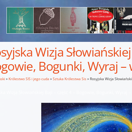
syjska Wizja Słowiańskiej 
gowie, Bogunki, Wyraj –
ski
»
Królestwo SIS i jego cuda
»
Sztuka Królestwa Sis
»
Rosyjska Wizja Słowiański
ska Wizja Słowiańskiej Baji – część 4 – Bogowie, Bogunki, Wyraj 