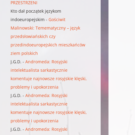
PRZESTRZENI
Kto dał początek językom
indoeuropejskim
-
Gościwit
Malinowski: Temematyczny – język
przedsłowiańskich czy
przedindoeuropejskich mieszkańców
ziem polskich
J.G.D.
-
Andromeda: Rosyjski
intelektualista sarkastycznie
komentuje najnowsze rosyjskie klęski,
problemy i upokorzenia
J.G.D.
-
Andromeda: Rosyjski
intelektualista sarkastycznie
komentuje najnowsze rosyjskie klęski,
problemy i upokorzenia
J.G.D.
-
Andromeda: Rosyjski