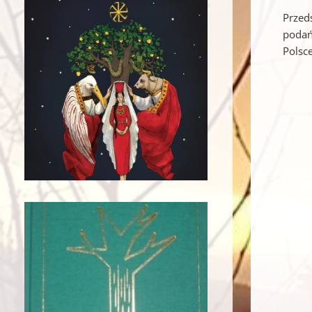
Przed
podań
Polsce