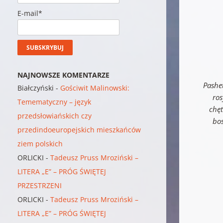
E-mail*
NAJNOWSZE KOMENTARZE
Pashet
Białczyński
-
Gościwit Malinowski:
ros
Temematyczny – język
chęt
przedsłowiańskich czy
bo
przedindoeuropejskich mieszkańców
ziem polskich
ORLICKI
-
Tadeusz Pruss Mroziński –
LITERA „E” – PRÓG ŚWIĘTEJ
PRZESTRZENI
ORLICKI
-
Tadeusz Pruss Mroziński –
LITERA „E” – PRÓG ŚWIĘTEJ