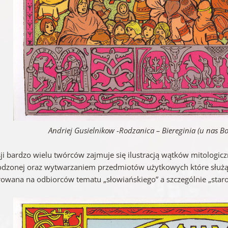
Andriej Gusielnikow -Rodzanica – Biereginia (u nas 
ji bardzo wielu twórców zajmuje się ilustracją wątków mitologic
odzonej oraz wytwarzaniem przedmiotów użytkowych które służą k
rowana na odbiorców tematu „słowiańskiego” a szczególnie „staro