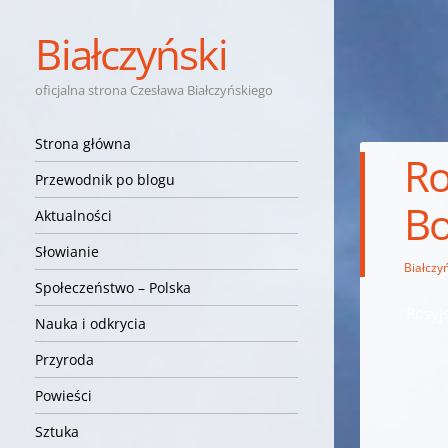
Białczyński
oficjalna strona Czesława Białczyńskiego
Nawigacja
Przejdź do treści
Strona główna
Ro
Przewodnik po blogu
Bo
Aktualności
Słowianie
Białczyń
Społeczeństwo – Polska
Rosyj
Nauka i odkrycia
Przyroda
Powieści
Sztuka