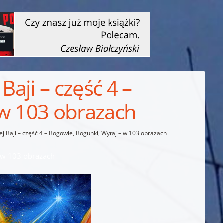
Baji – część 4 –
 w 103 obrazach
ej Baji – część 4 – Bogowie, Bogunki, Wyraj – w 103 obrazach
– w 103 obrazach