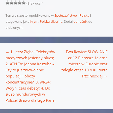
(Brak ocen)
Ten wpis został opublikowany w
Społeczeństwo - Polska
i
otagowany jako
Krym
,
Polska-Ukraina
. Dodaj
odnośnik
do
ulubionych.
Nawigacja wpisu
←
1. Jerzy Zięba: Celebrytów
Ewa Rawicz: SŁOWIANIE
medycznych jesienny blues;
cz.12 Pierwsze żelazne
2. ATN TV: Joanna Kaszuba –
miecze w Europie oraz
Czy to już zniewolenie
zaległa część 10 o Kulturze
populacji i obozy
Trzcinieckiej
→
koncentracyjne?; 3. wR24:
Wołyń, czas debaty; 4. Do
służb mundurowych w
Polsce! Brawo dla tego Pana.