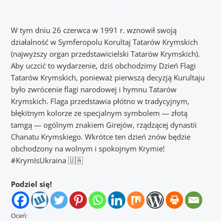
W tym dniu 26 czerwca w 1991 r. wznowił swoją
działalność w Symferopolu Korultaj Tatarów Krymskich
(najwyższy organ przedstawicielski Tatarów Krymskich).
Aby uczcić to wydarzenie, dziś obchodzimy Dzień Flagi
Tatarów Krymskich, ponieważ pierwszą decyzją Kurultaju
było zwrócenie flagi narodowej i hymnu Tatarów
Krymskich.
Flaga przedstawia płótno w tradycyjnym,
błękitnym kolorze ze specjalnym symbolem — złotą
tamgą — ogólnym znakiem Girejów, rządzącej dynastii
Chanatu Krymskiego.
Wkrótce ten dzień znów będzie
obchodzony na wolnym i spokojnym Krymie!
#KrymIsUkraina 🇺🇦
Podziel się!
Oceń: