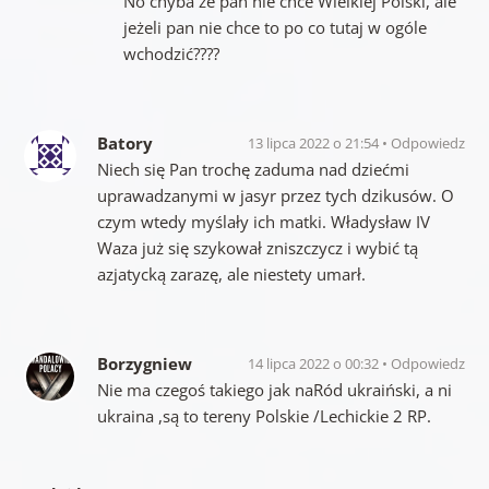
No chyba że pan nie chce Wielkiej Polski, ale
jeżeli pan nie chce to po co tutaj w ogóle
wchodzić????
Batory
13 lipca 2022 o 21:54
Odpowiedz
Niech się Pan trochę zaduma nad dziećmi
uprawadzanymi w jasyr przez tych dzikusów. O
czym wtedy myślały ich matki. Władysław IV
Waza już się szykował zniszczycz i wybić tą
azjatycką zarazę, ale niestety umarł.
Borzygniew
14 lipca 2022 o 00:32
Odpowiedz
Nie ma czegoś takiego jak naRód ukraiński, a ni
ukraina ,są to tereny Polskie /Lechickie 2 RP.