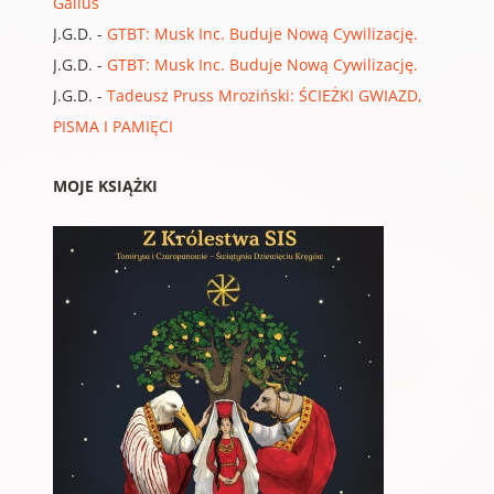
Gallus
J.G.D.
-
GTBT: Musk Inc. Buduje Nową Cywilizację.
J.G.D.
-
GTBT: Musk Inc. Buduje Nową Cywilizację.
J.G.D.
-
Tadeusz Pruss Mroziński: ŚCIEŻKI GWIAZD,
PISMA I PAMIĘCI
MOJE KSIĄŻKI