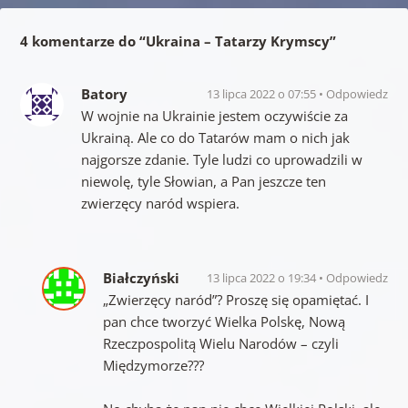
4 komentarze do “
Ukraina – Tatarzy Krymscy
”
Batory
13 lipca 2022 o 07:55
Odpowiedz
W wojnie na Ukrainie jestem oczywiście za
Ukrainą. Ale co do Tatarów mam o nich jak
najgorsze zdanie. Tyle ludzi co uprowadzili w
niewolę, tyle Słowian, a Pan jeszcze ten
zwierzęcy naród wspiera.
Białczyński
13 lipca 2022 o 19:34
Odpowiedz
„Zwierzęcy naród”? Proszę się opamiętać. I
pan chce tworzyć Wielka Polskę, Nową
Rzeczpospolitą Wielu Narodów – czyli
Międzymorze???