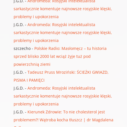
J.G.D.
-
Andromeda: Rosyjski intelektualista
sarkastycznie komentuje najnowsze rosyjskie klęski,
problemy i upokorzenia
J.G.D.
-
Andromeda: Rosyjski intelektualista
sarkastycznie komentuje najnowsze rosyjskie klęski,
problemy i upokorzenia
szczecho
-
Polskie Radio: Masłomęcz – tu historia
sprzed blisko 2000 lat wciąż żyje tuż pod
powierzchnią ziemi
J.G.D.
-
Tadeusz Pruss Mroziński: ŚCIEŻKI GWIAZD,
PISMA I PAMIĘCI
J.G.D.
-
Andromeda: Rosyjski intelektualista
sarkastycznie komentuje najnowsze rosyjskie klęski,
problemy i upokorzenia
J.G.D.
-
Kierunek Zdrowie: To nie cholesterol jest
problemem?! Wątroba kocha tłuszcz | dr Magdalena