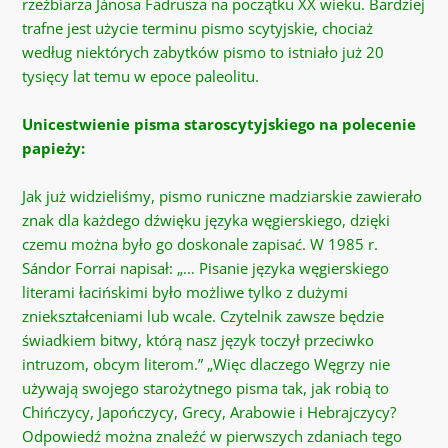
rzeźbiarza Jánosa Fadrusza na początku XX wieku. Bardziej
trafne jest użycie terminu pismo scytyjskie, chociaż
według niektórych zabytków pismo to istniało już 20
tysięcy lat temu w epoce paleolitu.
Unicestwienie pisma staroscytyjskiego na polecenie
papieży:
Jak już widzieliśmy, pismo runiczne madziarskie zawierało
znak dla każdego dźwięku języka węgierskiego, dzięki
czemu można było go doskonale zapisać. W 1985 r.
Sándor Forrai napisał: „… Pisanie języka węgierskiego
literami łacińskimi było możliwe tylko z dużymi
zniekształceniami lub wcale. Czytelnik zawsze będzie
świadkiem bitwy, którą nasz język toczył przeciwko
intruzom, obcym literom.” „Więc dlaczego Węgrzy nie
używają swojego starożytnego pisma tak, jak robią to
Chińczycy, Japończycy, Grecy, Arabowie i Hebrajczycy?
Odpowiedź można znaleźć w pierwszych zdaniach tego