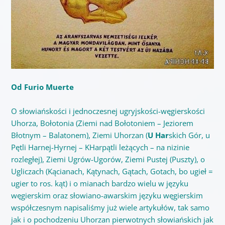
Od Furio Muerte
O słowiańskości i jednoczesnej ugryjskości-węgierskości
Uhorza, Bołotonia (Ziemi nad Bołotoniem – Jeziorem
Błotnym – Balatonem), Ziemi Uhorzan (
U Har
skich Gór, u
Pętli Harnej-Hyrnej – KHarpątli leżących – na nizinie
rozległej), Ziemi Ugrów-Ugorów, Ziemi Pustej (Puszty), o
Ugliczach (Kącianach, Kątynach, Gątach, Gotach, bo ugieł =
ugier to ros. kąt) i o mianach bardzo wielu w języku
węgierskim oraz słowiano-awarskim języku węgierskim
współczesnym napisaliśmy już wiele artykułów, tak samo
jak i o pochodzeniu Uhorzan pierwotnych słowiańskich jak