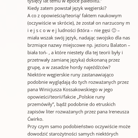
tysięcy lat temu w epoce paleolitu.”
Kiedy zatem powstał język węgierski?
A co z opowieścią/teorią/ faktem naukowym
(oczywiście w skrócie), że został on narzucony m
i e j s c o w e j ludności (która – nie gęsi 🙂 –
miała wszak swój język, nadając swojsko dla nas
brzmiące nazwy miejscowe np. jezioru Balaton –
biała toń- , a które niestety dla tej teorii były i
przetrwały zamianę języka) dokonaną przez
grupę, a w zasadzie hordy najeźdźców?
Niektóre węgierskie runy zastanawiająco
podobnie wyglądają do tych rozważanych przez
pana Winicjusza Kossakowskiego w jego
opowieści/teorii/fakcie „Polskie runy
przemówiły”, bądź podobnie do etruskich
zapisów liter rozważanych przez pana Ireneusza
Ćwirko.
Przy czym samo podobieństwo oczywiście może
dowodzić starożytności samych niektórych