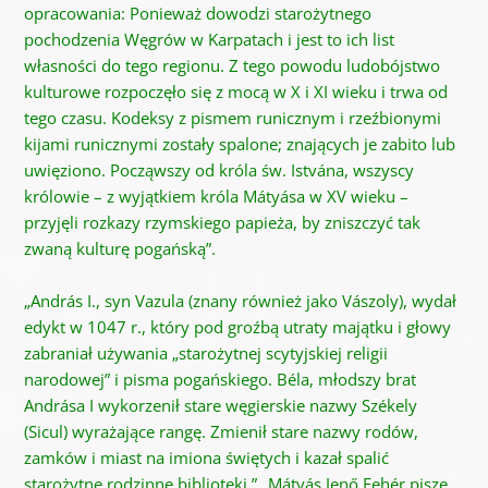
opracowania: Ponieważ dowodzi starożytnego
pochodzenia Węgrów w Karpatach i jest to ich list
własności do tego regionu. Z tego powodu ludobójstwo
kulturowe rozpoczęło się z mocą w X i XI wieku i trwa od
tego czasu. Kodeksy z pismem runicznym i rzeźbionymi
kijami runicznymi zostały spalone; znających je zabito lub
uwięziono. Począwszy od króla św. Istvána, wszyscy
królowie – z wyjątkiem króla Mátyása w XV wieku –
przyjęli rozkazy rzymskiego papieża, by zniszczyć tak
zwaną kulturę pogańską”.
„András I., syn Vazula (znany również jako Vászoly), wydał
edykt w 1047 r., który pod groźbą utraty majątku i głowy
zabraniał używania „starożytnej scytyjskiej religii
narodowej” i pisma pogańskiego. Béla, młodszy brat
Andrása I wykorzenił stare węgierskie nazwy Székely
(Sicul) wyrażające rangę. Zmienił stare nazwy rodów,
zamków i miast na imiona świętych i kazał spalić
starożytne rodzinne biblioteki.” „Mátyás Jenő Fehér pisze