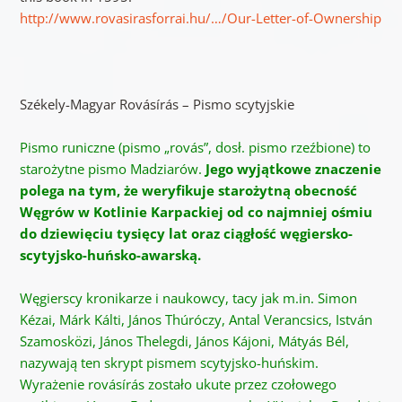
http://www.rovasirasforrai.hu/…/Our-Letter-of-Ownership
Székely-Magyar Rovásírás – Pismo scytyjskie
Pismo runiczne (pismo „rovás”, dosł. pismo rzeźbione) to
starożytne pismo Madziarów.
Jego wyjątkowe znaczenie
polega na tym, że weryfikuje starożytną obecność
Węgrów w Kotlinie Karpackiej od co najmniej ośmiu
do dziewięciu tysięcy lat oraz ciągłość węgiersko-
scytyjsko-huńsko-awarską.
Węgierscy kronikarze i naukowcy, tacy jak m.in. Simon
Kézai, Márk Kálti, János Thúróczy, Antal Verancsics, István
Szamosközi, János Thelegdi, János Kájoni, Mátyás Bél,
nazywają ten skrypt pismem scytyjsko-huńskim.
Wyrażenie rovásírás zostało ukute przez czołowego