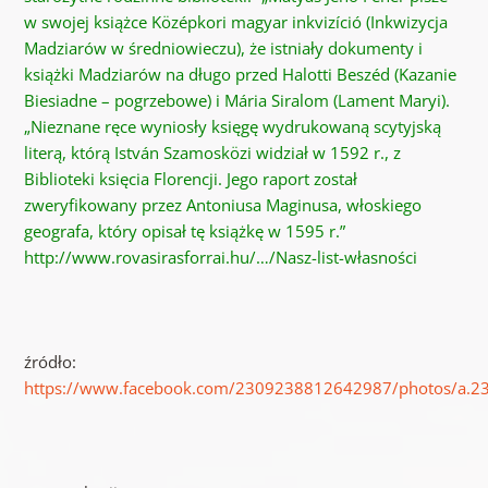
w swojej książce Középkori magyar inkvizíció (Inkwizycja
Madziarów w średniowieczu), że istniały dokumenty i
książki Madziarów na długo przed Halotti Beszéd (Kazanie
Biesiadne – pogrzebowe) i Mária Siralom (Lament Maryi).
„Nieznane ręce wyniosły księgę wydrukowaną scytyjską
literą, którą István Szamosközi widział w 1592 r., z
Biblioteki księcia Florencji. Jego raport został
zweryfikowany przez Antoniusa Maginusa, włoskiego
geografa, który opisał tę książkę w 1595 r.”
http://www.rovasirasforrai.hu/…/Nasz-list-własności
źródło:
https://www.facebook.com/2309238812642987/photos/a