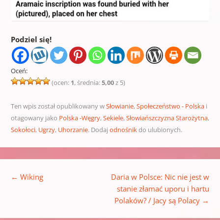
Podziel się!
Oceń:
(ocen:
1
, średnia:
5,00
z 5)
Ten wpis został opublikowany w
Słowianie
,
Społeczeństwo - Polska
i
otagowany jako
Polska -Węgry
,
Sekiele
,
Słowiańszczyzna Starożytna
,
Sokołoci
,
Ugrzy
,
Uhorzanie
. Dodaj
odnośnik
do ulubionych.
Nawigacja wpisu
←
Wiking
Daria w Polsce: Nic nie jest w
stanie złamać uporu i hartu
Polaków? / Jacy są Polacy
→