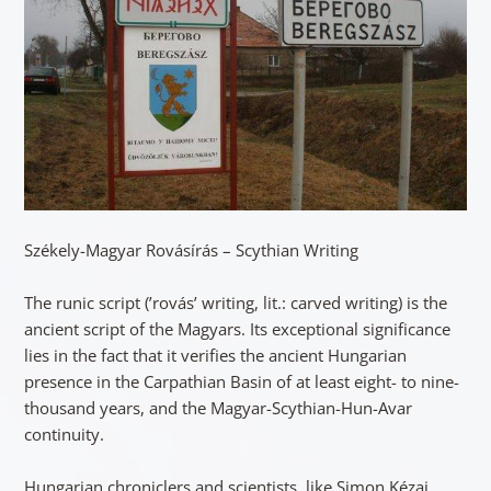
Székely-Magyar Rovásírás – Scythian Writing
The runic script (’rovás’ writing, lit.: carved writing) is the
ancient script of the Magyars. Its exceptional significance
lies in the fact that it verifies the ancient Hungarian
presence in the Carpathian Basin of at least eight- to nine-
thousand years, and the Magyar-Scythian-Hun-Avar
continuity.
Hungarian chroniclers and scientists, like Simon Kézai,