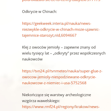
Odkrycie w Chinach:
https://geekweek.interia.pl/nauka/news-
niezwykle-odkrycie-w-chinach-moze-ujawnic-
tajemnice-starozyt,nId,6094667
Klej z owoców jemioły – zapewne znany od
wielu tysięcy lat – „odkryty” przez współczesnych
naukowców
https://tvn24.pl/tvnmeteo/nauka/super-glue-z-
owocow-jemioly-niespodziewane-odkrycie-
naukowcow-z-niemiec-i-usa-5752568
Niekończące się warstwy archeologiczne
wzgórza wawelskiego:
https://www.rmf24.pl/regiony/krakow/news-