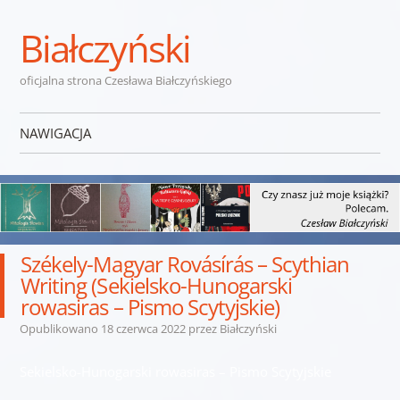
Białczyński
oficjalna strona Czesława Białczyńskiego
NAWIGACJA
Przejdź do treści
Székely-Magyar Rovásírás – Scythian
Writing (Sekielsko-Hunogarski
rowasiras – Pismo Scytyjskie)
Opublikowano
18 czerwca 2022
przez
Białczyński
Sekielsko-Hunogarski rowasiras – Pismo Scytyjskie