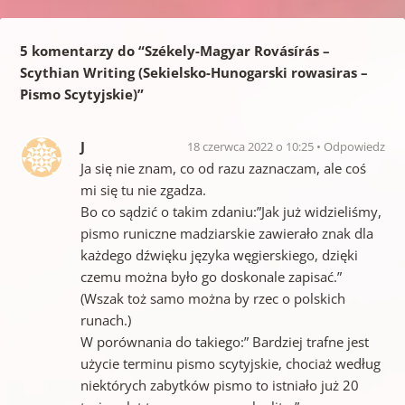
5 komentarzy do “
Székely-Magyar Rovásírás –
Scythian Writing (Sekielsko-Hunogarski rowasiras –
Pismo Scytyjskie)
”
J
18 czerwca 2022 o 10:25
Odpowiedz
Ja się nie znam, co od razu zaznaczam, ale coś
mi się tu nie zgadza.
Bo co sądzić o takim zdaniu:”Jak już widzieliśmy,
pismo runiczne madziarskie zawierało znak dla
każdego dźwięku języka węgierskiego, dzięki
czemu można było go doskonale zapisać.”
(Wszak toż samo można by rzec o polskich
runach.)
W porównania do takiego:” Bardziej trafne jest
użycie terminu pismo scytyjskie, chociaż według
niektórych zabytków pismo to istniało już 20