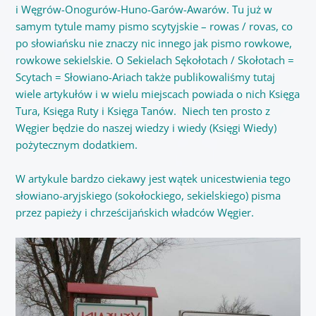
i Węgrów-Onogurów-Huno-Garów-Awarów. Tu już w
samym tytule mamy pismo scytyjskie – rowas / rovas, co
po słowiańsku nie znaczy nic innego jak pismo rowkowe,
rowkowe sekielskie. O Sekielach Sękołotach / Skołotach =
Scytach = Słowiano-Ariach także publikowaliśmy tutaj
wiele artykułów i w wielu miejscach powiada o nich Księga
Tura, Księga Ruty i Księga Tanów. Niech ten prosto z
Węgier będzie do naszej wiedzy i wiedy (Księgi Wiedy)
pożytecznym dodatkiem.
W artykule bardzo ciekawy jest wątek unicestwienia tego
słowiano-aryjskiego (sokołockiego, sekielskiego) pisma
przez papieży i chrześcijańskich władców Węgier.