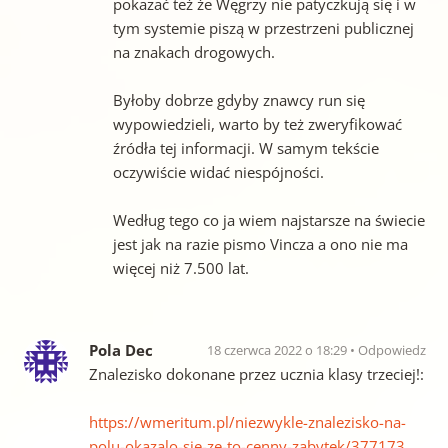
pokazać też że Węgrzy nie patyczkują się i w
tym systemie piszą w przestrzeni publicznej
na znakach drogowych.
Byłoby dobrze gdyby znawcy run się
wypowiedzieli, warto by też zweryfikować
źródła tej informacji. W samym tekście
oczywiście widać niespójności.
Według tego co ja wiem najstarsze na świecie
jest jak na razie pismo Vincza a ono nie ma
więcej niż 7.500 lat.
Pola Dec
18 czerwca 2022 o 18:29
Odpowiedz
Znalezisko dokonane przez ucznia klasy trzeciej!:
https://wmeritum.pl/niezwykle-znalezisko-na-
polu-okazalo-sie-ze-to-cenny-zabytek/377173