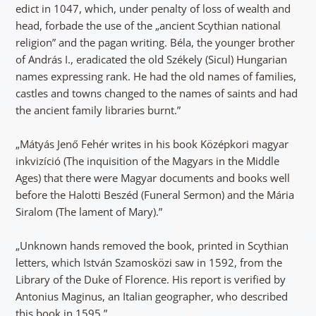
edict in 1047, which, under penalty of loss of wealth and
head, forbade the use of the „ancient Scythian national
religion” and the pagan writing. Béla, the younger brother
of András I., eradicated the old Székely (Sicul) Hungarian
names expressing rank. He had the old names of families,
castles and towns changed to the names of saints and had
the ancient family libraries burnt.”
„Mátyás Jenő Fehér writes in his book Középkori magyar
inkvizíció (The inquisition of the Magyars in the Middle
Ages) that there were Magyar documents and books well
before the Halotti Beszéd (Funeral Sermon) and the Mária
Siralom (The lament of Mary).”
„Unknown hands removed the book, printed in Scythian
letters, which István Szamosközi saw in 1592, from the
Library of the Duke of Florence. His report is verified by
Antonius Maginus, an Italian geographer, who described
this book in 1595.”