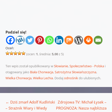
Podziel się!
Oceń:
(ocen:
1
, średnia:
5,00
z 5)
Ten wpis został opublikowany w
Słowianie
,
Społeczeństwo - Polska
i
otagowany jako
Biała Chorwacja
,
Satrożytna Słowiańszczyzna
,
Wielka Chorwacja
,
Wielka Lechia
. Dodaj
odnośnik
do ulubionych.
Nawigacja wpisu
←
Dziś zmarł Adolf Kudliński
Zdrojowa TV: Michał Łysek –
– Strażnik Wiary i Wiedy
PROGNOZA: Nasza najbliższa