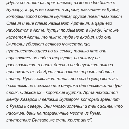
„Русы состоят из трех племен, из коих одно ближе к
Булгару, а царь его живет в городе, называемом Куяба,
который город больше Булгара; другое племя называют
Славия и еще племя называют Артания, а царь его
находится в Арте. Купцы прибывают в Куябу. Что же
касается Арты, то никто туда не входил, ибо они
(жители) убивают всякого чужестранца,
путешествующего по их земле; только что они
спускаются по воде и торгуют, но никому не
рассказывают о своих делах и не допускают никого
провожать их. Из Арты вывозятся черные соболи и
свинец. Русы сожигают тела свои когда умирают, а с
богатыми их сожигаются девушки для блаженства душ
своих. Одежда их – короткие куртки. Арта находится
между Хазаром и великим Булгаром, который граничит
с Румом к северу. Они многочисленны и так сильны, что
наложили дань на пограничные места из Рума,
внутренние Булгаре же суть христиане”.