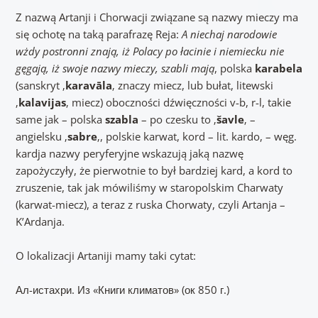
Z nazwą Artanji i Chorwacji związane są nazwy mieczy ma
się ochotę na taką parafrazę Reja:
A niechaj narodowie
wżdy postronni znają, iż Polacy po łacinie i niemiecku nie
gęgają, iż swoje nazwy mieczy, szabli mają
, polska
karabela
(sanskryt ‚
karavāla
‚ znaczy miecz, lub bułat, litewski
‚
kalavijas
‚ miecz) oboczności dźwięczności v-b, r-l, takie
same jak – polska
szabla
– po czesku to ‚
šavle
‚ –
angielsku ‚
sabre
‚, polskie karwat, kord – lit. kardo, – węg.
kardja nazwy peryferyjne wskazują jaką nazwę
zapożyczyły, że pierwotnie to był bardziej kard, a kord to
zruszenie, tak jak mówiliśmy w staropolskim Charwaty
(karwat-miecz), a teraz z ruska Chorwaty, czyli Artanja –
K’Ardanja.
O lokalizacji Artaniji mamy taki cytat:
Ал-истахри. Из «Книги климатов» (ок 850 г.)