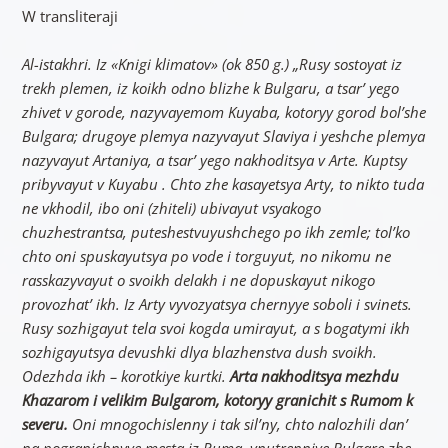
W transliteraji
Al-istakhri. Iz «Knigi klimatov» (ok 850 g.) „Rusy sostoyat iz
trekh plemen, iz koikh odno blizhe k Bulgaru, a tsar’ yego
zhivet v gorode, nazyvayemom Kuyaba, kotoryy gorod bol’she
Bulgara; drugoye plemya nazyvayut Slaviya i yeshche plemya
nazyvayut Artaniya, a tsar’ yego nakhoditsya v Arte. Kuptsy
pribyvayut v Kuyabu . Chto zhe kasayetsya Arty, to nikto tuda
ne vkhodil, ibo oni (zhiteli) ubivayut vsyakogo
chuzhestrantsa, puteshestvuyushchego po ikh zemle; tol’ko
chto oni spuskayutsya po vode i torguyut, no nikomu ne
rasskazyvayut o svoikh delakh i ne dopuskayut nikogo
provozhat’ ikh. Iz Arty vyvozyatsya chernyye soboli i svinets.
Rusy sozhigayut tela svoi kogda umirayut, a s bogatymi ikh
sozhigayutsya devushki dlya blazhenstva dush svoikh.
Odezhda ikh – korotkiye kurtki.
Arta nakhoditsya mezhdu
Khazarom i velikim Bulgarom, kotoryy granichit s Rumom k
severu.
Oni mnogochislenny i tak sil’ny, chto nalozhili dan’
na pogranichnyye mesta iz Ruma, vnutrenniye Bulgare zhe