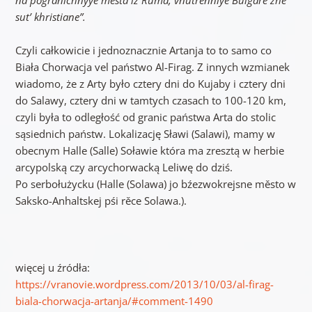
sut’ khristiane”.
Czyli całkowicie i jednoznacznie Artanja to to samo co
Biała Chorwacja vel państwo Al-Firag. Z innych wzmianek
wiadomo, że z Arty było cztery dni do Kujaby i cztery dni
do Salawy, cztery dni w tamtych czasach to 100-120 km,
czyli była to odległość od granic państwa Arta do stolic
sąsiednich państw. Lokalizację Sławi (Salawi), mamy w
obecnym Halle (Salle) Soławie która ma zresztą w herbie
arcypolską czy arcychorwacką Leliwę do dziś.
Po serbołużycku (Halle (Solawa) jo bźezwokrejsne město w
Saksko-Anhaltskej pśi rěce Solawa.).
więcej u źródła:
https://vranovie.wordpress.com/2013/10/03/al-firag-
biala-chorwacja-artanja/#comment-1490