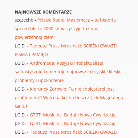
NAJNOWSZE KOMENTARZE
szczecho
-
Polskie Radio: Masłomęcz – tu historia
sprzed blisko 2000 lat wciąż żyje tuż pod
powierzchnią ziemi
J.G.D.
-
Tadeusz Pruss Mroziński: ŚCIEŻKI GWIAZD,
PISMA I PAMIĘCI
J.G.D.
-
Andromeda: Rosyjski intelektualista
sarkastycznie komentuje najnowsze rosyjskie klęski,
problemy i upokorzenia
J.G.D.
-
Kierunek Zdrowie: To nie cholesterol jest
problemem?! Wątroba kocha tłuszcz | dr Magdalena
Gallus
J.G.D.
-
GTBT: Musk Inc. Buduje Nową Cywilizację.
J.G.D.
-
GTBT: Musk Inc. Buduje Nową Cywilizację.
J.G.D.
-
Tadeusz Pruss Mroziński: ŚCIEŻKI GWIAZD,