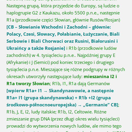
Następną grupą, która przyjedzie do Europy, są ludzie o
haplogrupie G2 z Kaukazu, około 5500 p.n.e., następnie
R1a (przodkowie części Słowian, głównie Rusów/Rosjan)
[CB – Słowianie Wschodni i Zachodni – głównie:
Polacy, Czesi, Słowacy, Połabianie, Łużyczanie, Biali
Serbowie i Biali Chorwaci oraz Rusini, Białorusini i
Ukraińcy a także Rosjanie]
i R1b (przodkowie ludów
zachodnich) w 4. tysiącleciu p.n.e.. Najpóźniej grupy E
(Afrykanie) i J (Semici) pod koniec trzeciego i drugiego
tysiąclecia p.n.e. Mieszające się różne podgrupy w różnych
okresach utworzyły następujące ludy:
mieszanina I2 i
R1a tworzy Słowian
; R1b, I1, R1a dają Germanów
[wpierw R1a+ I1 → Skandynawowie, a następnie
R1a+ I1 (grupa skandynawska) + R1b +I2 (grupa
środkowo-północnoeuropejska)
→ „Germanie” CB]
;
R1b, J, E, I2, ludy italskie; R1b, I2, Celtowie. Różne
zmieszanie grup DNA (przez długi okres wielu tysiącleci)
prowadzi do wytworzenia nowych ludów, ale mimo tego