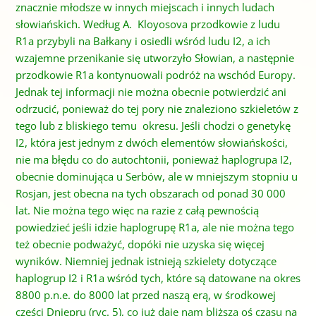
znacznie młodsze w innych miejscach i innych ludach
słowiańskich. Według A. Kloyosova p
rzodkowie
z ludu
R1a przybyli na Bałkany i osiedli wśród ludu I2, a ich
wzajemne przenikanie się utworzyło Słowian, a następnie
przodkowie R1a kontynuowali podróż na wschód Europy.
Jednak tej informacji nie można obecnie potwierdzić ani
odrzucić, ponieważ do tej pory nie znaleziono szkieletów z
tego lub z bliskiego temu okresu. Jeśli chodzi o genetykę
I2, która jest jednym z dwóch elementów słowiańskości,
nie ma błędu co do autochtonii, ponieważ haplogrupa I2,
obecnie dominująca u Serbów, ale w mniejszym stopniu u
Rosjan, jest obecna na tych obszarach od ponad 30 000
lat. Nie można tego więc na razie z całą pewnością
powiedzieć jeśli idzie haplogrupę R1a, ale nie można tego
też obecnie podważyć, dopóki nie uzyska się więcej
wyników. Niemniej jednak istnieją szkielety dotyczące
haplogrup I2 i R1a wśród tych, które są datowane na okres
8800 p.n.e. do 8000 lat przed naszą erą, w środkowej
części Dniepru (ryc. 5), co już daje nam bliższą oś czasu na