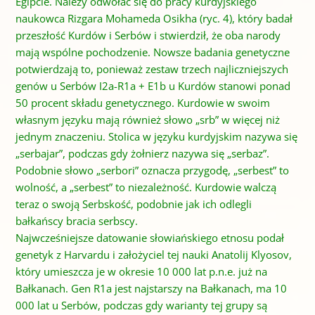
Egipcie. Należy odwołać się do pracy kurdyjskiego
naukowca Rizgara Mohameda Osikha (ryc. 4), który badał
przeszłość Kurdów i Serbów i stwierdził, że oba narody
mają wspólne pochodzenie. Nowsze badania genetyczne
potwierdzają to, ponieważ zestaw trzech najliczniejszych
genów u Serbów I2a-R1a + E1b u Kurdów stanowi ponad
50 procent składu genetycznego. Kurdowie w swoim
własnym języku mają również słowo „srb” w więcej niż
jednym znaczeniu. Stolica w języku kurdyjskim nazywa się
„serbajar”, ​​podczas gdy żołnierz nazywa się „serbaz”.
Podobnie słowo „serbori” oznacza przygodę, „serbest” to
wolność, a „serbest” to niezależność. Kurdowie walczą
teraz o swoją Serbskość, podobnie jak ich odlegli
bałkańscy bracia serbscy.
Najwcześniejsze datowanie słowiańskiego etnosu podał
genetyk z Harvardu i założyciel tej nauki Anatolij Klyosov,
który umieszcza je w okresie 10 000 lat p.n.e. już na
Bałkanach. Gen R1a jest najstarszy na Bałkanach, ma 10
000 lat u Serbów, podczas gdy warianty tej grupy są