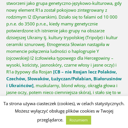
stworzeni jako grupa genetyczno-językowo-kulturowa, gdy
nowy element R1a został pokojowo zintegrowany z
rodzimym I2 (Dynarskim). Działo się to falami od 10 000
p.n.e. do 3500 p.n.e., kiedy mamy genetycznie
potwierdzone ich istnienie jako grupy na obszarze
dzisiejszej Ukrainy tj. kultury trypolskiej (Tripolje) i kultur
ceramiki sznurowej. Etnogeneza Słowian nastąpiła w
momencie połączenia ludności o haplogrupie Y
(ojcowskiej) I2 (człowieka typowego dla Hercegowiny –
wysoki, kościsty, jasnoskóry, czarne włosy i jasne oczy) i
R1a (typowy dla Rosjan
[CB – nie Rosjan lecz Polaków,
Czechów, Słowaków, Łużyczan/Połabian, Białorusinów
i Ukraińców]
, muskularny, blond włosy, okrągła głowa i
jasne oczy, potem nieco ciemniejsza skóra), i stało się to w
momencie wejścia grupy R1a do Europy, na które mamy
Ta strona używa ciasteczek (cookies), w celach statystycznych.
liczne dowody archeologiczne, genetyczne i
Możesz wyłączyć obsługę plików cookies w Twojej
antropologiczne. Z archeologicznego punktu widzenia
przeglądarce.
szczegółowe odpowiedzi na pytanie jak do tego doszło
Rozumiem
znajdują się w książce „Koń, koło i język”(„The Horse, the