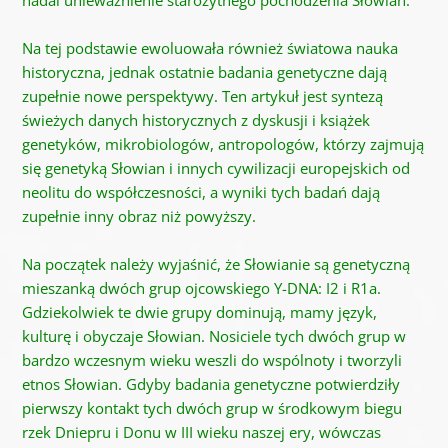
nadal unieważnienie starożytnego pochodzenia Słowian.
Na tej podstawie ewoluowała również światowa nauka
historyczna, jednak ostatnie badania genetyczne dają
zupełnie nowe perspektywy. Ten artykuł jest syntezą
świeżych danych historycznych z dyskusji i książek
genetyków, mikrobiologów, antropologów, którzy zajmują
się genetyką Słowian i innych cywilizacji europejskich od
neolitu do współczesności, a wyniki tych badań dają
zupełnie inny obraz niż powyższy.
Na początek należy wyjaśnić, że Słowianie są genetyczną
mieszanką dwóch grup ojcowskiego Y-DNA: I2 i R1a.
Gdziekolwiek te dwie grupy dominują, mamy język,
kulturę i obyczaje Słowian. Nosiciele tych dwóch grup w
bardzo wczesnym wieku weszli do wspólnoty i tworzyli
etnos Słowian. Gdyby badania genetyczne potwierdziły
pierwszy kontakt tych dwóch grup w środkowym biegu
rzek Dniepru i Donu w III wieku naszej ery, wówczas