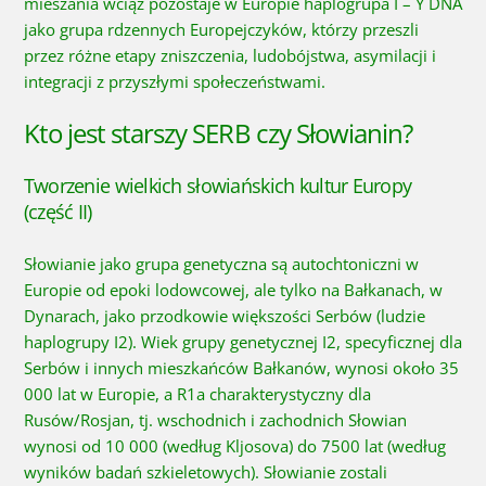
mieszania wciąż pozostaje w Europie haplogrupa I – Y DNA
jako grupa rdzennych Europejczyków, którzy przeszli
przez różne etapy zniszczenia, ludobójstwa, asymilacji i
integracji z przyszłymi społeczeństwami.
Kto jest starszy SERB czy Słowianin?
Tworzenie wielkich słowiańskich kultur Europy
(część II)
Słowianie jako grupa genetyczna są autochtoniczni w
Europie od epoki lodowcowej, ale tylko na Bałkanach, w
Dynarach, jako przodkowie większości Serbów (ludzie
haplogrupy I2). Wiek grupy genetycznej I2, specyficznej dla
Serbów i innych mieszkańców Bałkanów, wynosi około 35
000 lat w Europie, a R1a charakterystyczny dla
Rusów/Rosjan, tj. wschodnich i zachodnich Słowian
wynosi od 10 000 (według Kljosova) do 7500 lat (według
wyników badań szkieletowych). Słowianie zostali