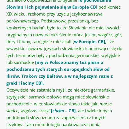
udzielono odpowiedzi na to pytanie
[o pochodzenie
Słowian i ich pojawienie się w Europie CB]
pod koniec
XIX wieku, rzekomo przy użyciu językoznawstwa
porównawczego. Podstawową przesłanką, bez
konkretnych badań, było to, że Słowianie nie mieli swoich
oryginalnych nazw na określenie mórz, jezior, wzgórz, gór,
flory i fauny, tam gdzie mieszkali [
w Europie. CB]
, i że
wszystkie słowa w językach słowiańskich odnoszące się do
tych terminów były z pochodzenia germańskie, scytyjskie
lub sarmackie
[my w Polsce znamy też pieśń o
pochodzeniu tych starych europejskich słów od
Ilirów, Traków czy Bałtów, a w najlepszym razie z
greki i łaciny CB].
Oczywiście nie zaistniała myśl, że niektóre germańskie,
scytyjskie i sarmackie słowa mogą mieć słowiańskie
pochodzenie, więc słowiańskie słowa takie jak:
morze
,
słońce
,
wzgórze- szczyt
[
chełm
– CB]
, ale i wiele innych
podobnych słów uznano za zapożyczenia z innych
języków. Taka metodologia naukowa uzasadnia