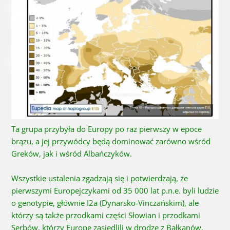
Ta grupa przybyła do Europy po raz pierwszy w epoce
brązu, a jej przywódcy będą dominować zarówno wśród
Greków, jak i wśród Albańczyków.
Wszystkie ustalenia zgadzają się i potwierdzają, że
pierwszymi Europejczykami od 35 000 lat p.n.e. byli ludzie
o genotypie, głównie I2a (Dynarsko-Vinczańskim), ale
którzy są także przodkami części Słowian i przodkami
Serbów, którzy Europę zasiedlili w drodze z Bałkanów.