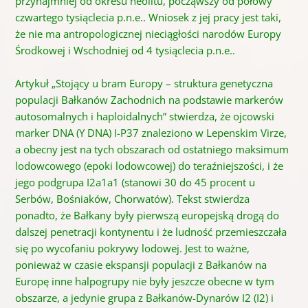
przynajmniej od okresu neolitu, począwszy od połowy
czwartego tysiąclecia p.n.e.. Wniosek z jej pracy jest taki,
że nie ma antropologicznej nieciągłości narodów Europy
Środkowej i Wschodniej od 4 tysiąclecia p.n.e..
Artykuł „Stojący u bram Europy – struktura genetyczna
populacji Bałkanów Zachodnich na podstawie markerów
autosomalnych i haploidalnych” stwierdza, że ​​ojcowski
marker DNA (Y DNA) I-P37 znaleziono w Lepenskim Virze,
a obecny jest na tych obszarach od ostatniego maksimum
lodowcowego (epoki lodowcowej) do teraźniejszości, i że
jego podgrupa I2a1a1 (stanowi 30 do 45 procent u
Serbów, Bośniaków, Chorwatów). Tekst stwierdza
ponadto, że Bałkany były pierwszą europejską drogą do
dalszej penetracji kontynentu i że ludność przemieszczała
się po wycofaniu pokrywy lodowej. Jest to ważne,
ponieważ w czasie ekspansji populacji z Bałkanów na
Europę inne halpogrupy nie były jeszcze obecne w tym
obszarze, a jedynie grupa z Bałkanów-Dynarów I2 (I2) i