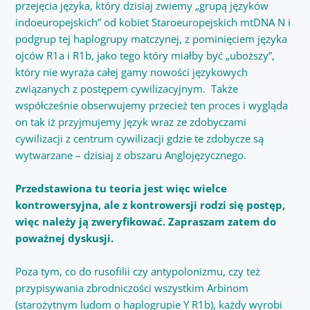
przejęcia języka, który dzisiaj zwiemy „grupą języków
indoeuropejskich” od kobiet Staroeuropejskich mtDNA N i
podgrup tej haplogrupy matczynej, z pominięciem języka
ojców R1a i R1b, jako tego który miałby być „uboższy”,
który nie wyraża całej gamy nowości językowych
związanych z postępem cywilizacyjnym. Także
współcześnie obserwujemy przecież ten proces i wygląda
on tak iż przyjmujemy język wraz ze zdobyczami
cywilizacji z centrum cywilizacji gdzie te zdobycze są
wytwarzane – dzisiaj z obszaru Anglojęzycznego.
Przedstawiona tu teoria jest więc wielce
kontrowersyjna, ale z kontrowersji rodzi się postęp,
więc należy ją zweryfikować. Zapraszam zatem do
poważnej dyskusji.
Poza tym, co do rusofilii czy antypolonizmu, czy też
przypisywania zbrodniczości wszystkim Arbinom
(starożytnym ludom o haplogrupie Y R1b), każdy wyrobi