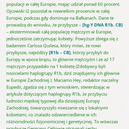
populacji w całej Europie, mając udział ponad 60 procent.
Ojcowski I2 pozostał w niewielkim procencie w całej
Europie, podczas gdy dominuje na Bałkanach. Dane te
prowadzą do wniosku, że przybysze –
[hg-Y DNA R1b. CB]
– eksterminowali całą populację mężczyzn w Europie,
jednocześnie zatrzymując kobiety. Powyższe zbiega się z
badaniem Carlosa Quilesa, który mówi, że nowi
przybysze, najeźdźcy
[R1b – CB]
, którzy przybyli do
Europy w epoce brązu, to głównie mężczyźni i że aż 17
mężczyzn przypadało na 1 kobietę (Zdobywcy byli
nosicielami haplogrupy R1b, dziś znajdujemy ich głównie
w Europie Zachodniej ). Maciamo Hey, redaktor naczelny
Eupedii, zgadza się z tym wnioskiem, stwierdzając w
artykule dotyczącym haplogrupy R1b, że przybyciu
ludności męskiej typowej dla dzisiejszej Europy
Zachodniej, towarzyszyło mieszanie się z lokalnymi
kobietami, co znalazło odzwierciedlenie w ich
różnorodności fizjonomicznej i genetycznej. To wówczas
przybysze Germano-Celtowie otrzymali cechy