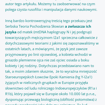
autor tego artykułu. Możemy tu zaobserwować na czym
polega czysta rusofilia i manipulacja danymi naukowymi.
Inną bardzo kontrowersyjną treścią tego przekazu jest
Serbska Teoria Pochodzenia Słowian
a zwłaszcza ich
języka
od matek (mtDNA haplogrupy N i jej podgrup)
towarzyszących mężczyznom I2a1 sprzeczna całkowicie z
dotychczasowymi teoriami z jakimi się zapoznawaliśmy w
ostatnich latach, a mówiącymi, że język jest zawsze
przyjmowany po linii ojcowskiej, a kobieta wchodzi w
gniazdo plemienne ojca nie zaś ojciec osiada u boku
kobiety i jej rodziny. Dotychczas przedstawiano nam to
tak, a moim zdaniem słusznie, że to wyraźna mniejszość
Staroeuropejskich Łowców Epoki Kamienia (hg Y-I2a1)
żyjących w nielicznych grupkach w Europie przyjęła
słownictwo od ludu rolniczego Indoeuropejczyków (R1a i
R1b), który pojawił się w Europie około 10.000 lat p.n.e.,
dysponując przewagą biologiczną (obfitość potomstwa) z