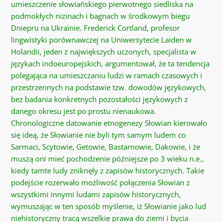
umieszczenie słowiańskiego pierwotnego siedliska na
podmokłych nizinach i bagnach w środkowym biegu
Dniepru na Ukrainie. Frederick Cortland, profesor
lingwistyki porównawczej na Uniwersytecie Laiden w
Holandii, jeden z największych uczonych, specjalista w
językach indoeuropejskich, argumentował, że ta tendencja
polegająca na umieszczaniu ludzi w ramach czasowych i
przestrzennych na podstawie tzw. dowodów językowych,
bez badania konkretnych pozostałości językowych z
danego okresu jest po prostu nienaukowa.
Chronologiczne datowanie etnogenezy Słowian kierowało
się ideą, że Słowianie nie byli tym samym ludem co
Sarmaci, Scytowie, Getowie, Bastarnowie, Dakowie, i że
muszą oni mieć pochodzenie późniejsze po 3 wieku n.e.,
kiedy tamte ludy zniknęły z zapisów historycznych. Takie
podejście rozerwało możliwość połączenia Słowian z
wszystkimi innymi ludami zapisów historycznych,
wymuszając w ten sposób myślenie, iż Słowianie jako lud
niehistoryczny tracą wszelkie prawa do ziemi i bycia