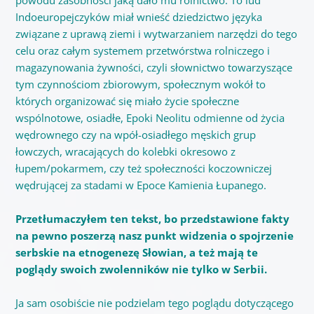
powodu zasobności jaką dało mu rolnictwo. To lud
Indoeuropejczyków miał wnieść dziedzictwo języka
związane z uprawą ziemi i wytwarzaniem narzędzi do tego
celu oraz całym systemem przetwórstwa rolniczego i
magazynowania żywności, czyli słownictwo towarzyszące
tym czynnościom zbiorowym, społecznym wokół to
których organizować się miało życie społeczne
wspólnotowe, osiadłe, Epoki Neolitu odmienne od życia
wędrownego czy na wpół-osiadłego męskich grup
łowczych, wracających do kolebki okresowo z
łupem/pokarmem, czy też społeczności koczowniczej
wędrującej za stadami w Epoce Kamienia Łupanego.
Przetłumaczyłem ten tekst, bo przedstawione fakty
na pewno poszerzą nasz punkt widzenia o spojrzenie
serbskie na etnogenezę Słowian, a też mają te
poglądy swoich zwolenników nie tylko w Serbii.
Ja sam osobiście nie podzielam tego poglądu dotyczącego