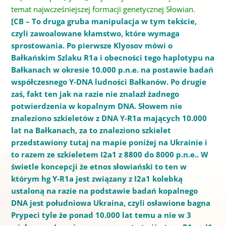
temat najwcześniejszej formacji genetycznej Słowian.
[CB – To druga gruba manipulacja w tym tekście,
czyli zawoalowane kłamstwo, które wymaga
sprostowania. Po pierwsze Klyosov mówi o
Bałkańskim Szlaku R1a i obecności tego haplotypu na
Bałkanach w okresie 10.000 p.n.e. na postawie badań
współczesnego Y-DNA ludności Bałkanów. Po drugie
zaś, fakt ten jak na razie nie znalazł żadnego
potwierdzenia w kopalnym DNA. Słowem nie
znaleziono szkieletów z DNA Y-R1a mających 10.000
lat na Bałkanach, za to znaleziono szkielet
przedstawiony tutaj na mapie poniżej na Ukrainie i
to razem ze szkieletem I2a1 z 8800 do 8000 p.n.e.. W
świetle koncepcji że etnos słowiański to ten w
którym hg Y-R1a jest związany z I2a1 kolebką
ustaloną na razie na podstawie badań kopalnego
DNA jest południowa Ukraina, czyli osławione bagna
Prypeci tyle że ponad 10.000 lat temu a nie w 3