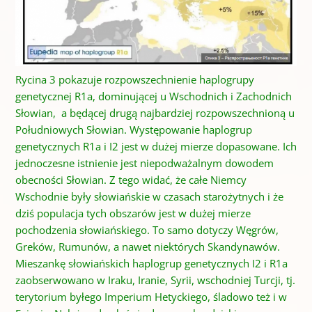
Rycina 3 pokazuje rozpowszechnienie haplogrupy
genetycznej R1a, dominującej u Wschodnich i Zachodnich
Słowian, a będącej drugą najbardziej rozpowszechnioną u
Południowych Słowian. Występowanie haplogrup
genetycznych R1a i I2 jest w dużej mierze dopasowane. Ich
jednoczesne istnienie jest niepodważalnym dowodem
obecności Słowian. Z tego widać, że całe Niemcy
Wschodnie były słowiańskie w czasach starożytnych i że
dziś populacja tych obszarów jest w dużej mierze
pochodzenia słowiańskiego. To samo dotyczy Węgrów,
Greków, Rumunów, a nawet niektórych Skandynawów.
Mieszankę słowiańskich haplogrup genetycznych I2 i R1a
zaobserwowano w Iraku, Iranie, Syrii, wschodniej Turcji, tj.
terytorium byłego Imperium Hetyckiego, śladowo też i w