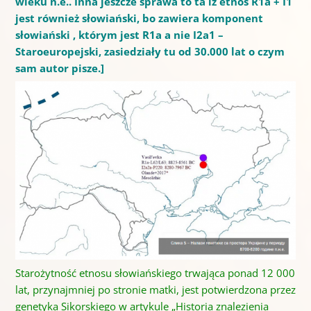
wieku n.e.. Inna jeszcze sprawa to ta iż etnos R1a + I1
jest również słowiański, bo zawiera komponent
słowiański , którym jest R1a a nie I2a1 –
Staroeuropejski, zasiedziały tu od 30.000 lat o czym
sam autor pisze.]
Starożytność etnosu słowiańskiego trwająca ponad 12 000
lat, przynajmniej po stronie matki, jest potwierdzona przez
genetyka Sikorskiego w artykule „Historia znalezienia