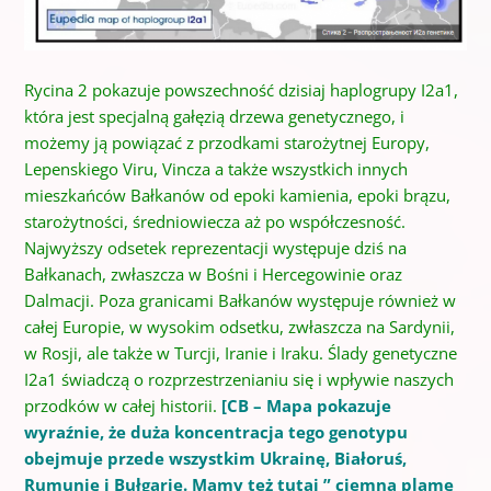
Rycina 2 pokazuje powszechność dzisiaj haplogrupy I2a1,
która jest specjalną gałęzią drzewa genetycznego, i
możemy ją powiązać z przodkami starożytnej Europy,
Lepenskiego Viru, Vincza a także wszystkich innych
mieszkańców Bałkanów od epoki kamienia, epoki brązu,
starożytności, średniowiecza aż po współczesność.
Najwyższy odsetek reprezentacji występuje dziś na
Bałkanach, zwłaszcza w Bośni i Hercegowinie oraz
Dalmacji. Poza granicami Bałkanów występuje również w
całej Europie, w wysokim odsetku, zwłaszcza na Sardynii,
w Rosji, ale także w Turcji, Iranie i Iraku. Ślady genetyczne
I2a1 świadczą o rozprzestrzenianiu się i wpływie naszych
przodków w całej historii.
[CB – Mapa pokazuje
wyraźnie, że duża koncentracja tego genotypu
obejmuje przede wszystkim Ukrainę, Białoruś,
Rumunię i Bułgarię. Mamy też tutaj ” ciemną plamę