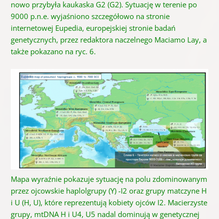
nowo przybyła kaukaska G2 (G2). Sytuację w terenie po
9000 p.n.e. wyjaśniono szczegółowo na stronie
internetowej Eupedia, europejskiej stronie badań
genetycznych, przez redaktora naczelnego Maciamo Lay, a
także pokazano na ryc. 6.
Mapa wyraźnie pokazuje sytuację na polu zdominowanym
przez ojcowskie haplolgrupy (Y) -I2 oraz grupy matczyne H
i U (H, U), które reprezentują kobiety ojców I2. Macierzyste
grupy, mtDNA H i U4, U5 nadal dominują w genetycznej