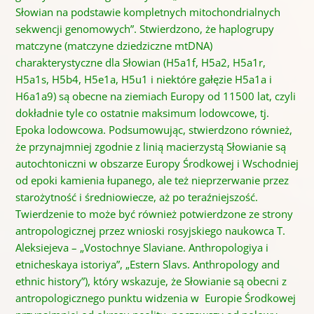
Słowian na podstawie kompletnych mitochondrialnych
sekwencji genomowych”. Stwierdzono, że haplogrupy
matczyne (matczyne dziedziczne mtDNA)
charakterystyczne dla Słowian (H5a1f, H5a2, H5a1r,
H5a1s, H5b4, H5e1a, H5u1 i niektóre gałęzie H5a1a i
H6a1a9) są obecne na ziemiach Europy od 11500 lat, czyli
dokładnie tyle co ostatnie maksimum lodowcowe, tj.
Epoka lodowcowa. Podsumowując, stwierdzono również,
że przynajmniej zgodnie z linią macierzystą Słowianie są
autochtoniczni w obszarze Europy Środkowej i Wschodniej
od epoki kamienia łupanego, ale też nieprzerwanie przez
starożytność i średniowiecze, aż po teraźniejszość.
Twierdzenie to może być również potwierdzone ze strony
antropologicznej przez wnioski rosyjskiego naukowca T.
Aleksiejeva – „Vostochnye Slaviane. Anthropologiya i
etnicheskaya istoriya”, „Estern Slavs. Anthropology and
ethnic history”), który wskazuje, że Słowianie są obecni z
antropologicznego punktu widzenia w Europie Środkowej