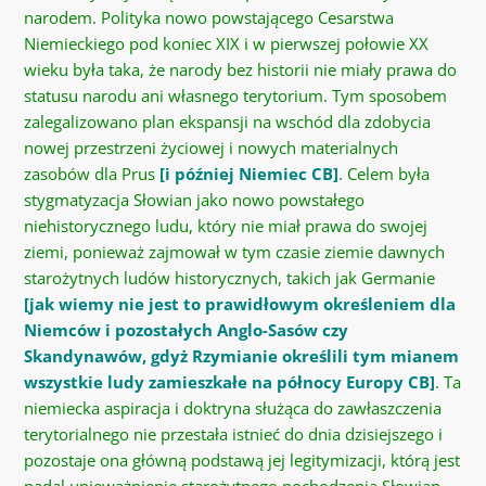
narodem. Polityka nowo powstającego Cesarstwa
Niemieckiego pod koniec XIX i w pierwszej połowie XX
wieku była taka, że ​​narody bez historii nie miały prawa do
statusu narodu ani własnego terytorium. Tym sposobem
zalegalizowano plan ekspansji na wschód dla zdobycia
nowej przestrzeni życiowej i nowych materialnych
zasobów dla Prus
[i później Niemiec CB]
. Celem była
stygmatyzacja Słowian jako nowo powstałego
niehistorycznego ludu, który nie miał prawa do swojej
ziemi, ponieważ zajmował w tym czasie ziemie dawnych
starożytnych ludów historycznych, takich jak Germanie
[jak wiemy nie jest to prawidłowym określeniem dla
Niemców i pozostałych Anglo-Sasów czy
Skandynawów, gdyż Rzymianie określili tym mianem
wszystkie ludy zamieszkałe na północy Europy CB]
. Ta
niemiecka aspiracja i doktryna służąca do zawłaszczenia
terytorialnego nie przestała istnieć do dnia dzisiejszego i
pozostaje ona główną podstawą jej legitymizacji, którą jest