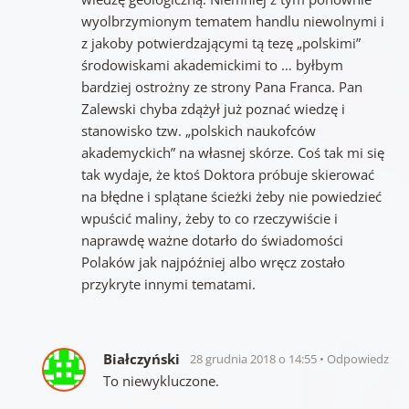
wyolbrzymionym tematem handlu niewolnymi i
z jakoby potwierdzającymi tą tezę „polskimi”
środowiskami akademickimi to … byłbym
bardziej ostrożny ze strony Pana Franca. Pan
Zalewski chyba zdążył już poznać wiedzę i
stanowisko tzw. „polskich naukofców
akademyckich” na własnej skórze. Coś tak mi się
tak wydaje, że ktoś Doktora próbuje skierować
na błędne i splątane ścieżki żeby nie powiedzieć
wpuścić maliny, żeby to co rzeczywiście i
naprawdę ważne dotarło do świadomości
Polaków jak najpóźniej albo wręcz zostało
przykryte innymi tematami.
Białczyński
28 grudnia 2018 o 14:55
Odpowiedz
To niewykluczone.