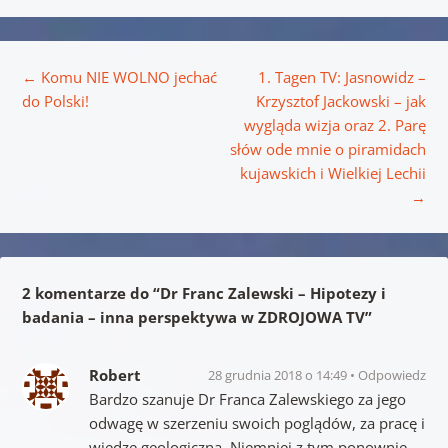
Nawigacja wpisu
←
Komu NIE WOLNO jechać
1. Tagen TV: Jasnowidz –
do Polski!
Krzysztof Jackowski – jak
wygląda wizja oraz 2. Parę
słów ode mnie o piramidach
kujawskich i Wielkiej Lechii
→
2 komentarze do “
Dr Franc Zalewski – Hipotezy i
badania – inna perspektywa w ZDROJOWA TV
”
Robert
28 grudnia 2018 o 14:49
Odpowiedz
Bardzo szanuje Dr Franca Zalewskiego za jego
odwagę w szerzeniu swoich poglądów, za pracę i
wiedzę geologiczną. Niemniej z tym ponownie