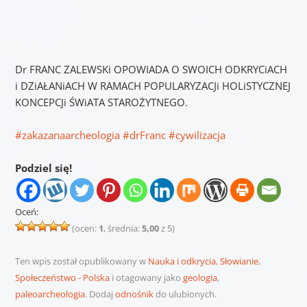
Dr FRANC ZALEWSKi OPOWIADA O SWOICH ODKRYCiACH
i DZiAŁANiACH W RAMACH POPULARYZACJi HOLiSTYCZNEJ
KONCEPCJi ŚWiATA STAROŻYTNEGO.
#zakazanaarcheologia
#drFranc
#cywilizacja
Podziel się!
Oceń:
(ocen:
1
, średnia:
5,00
z 5)
Ten wpis został opublikowany w
Nauka i odkrycia
,
Słowianie
,
Społeczeństwo - Polska
i otagowany jako
geologia
,
paleoarcheologia
. Dodaj
odnośnik
do ulubionych.