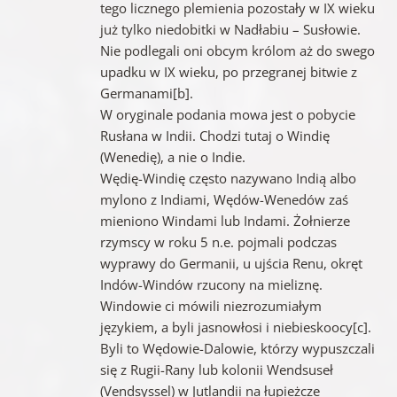
tego licznego plemienia pozostały w IX wieku
już tylko niedobitki w Nadłabiu – Susłowie.
Nie podlegali oni obcym królom aż do swego
upadku w IX wieku, po przegranej bitwie z
Germanami[b].
W oryginale podania mowa jest o pobycie
Rusłana w Indii. Chodzi tutaj o Windię
(Wenedię), a nie o Indie.
Wędię-Windię często nazywano Indią albo
mylono z Indiami, Wędów-Wenedów zaś
mieniono Windami lub Indami. Żołnierze
rzymscy w roku 5 n.e. pojmali podczas
wyprawy do Germanii, u ujścia Renu, okręt
Indów-Windów rzucony na mieliznę.
Windowie ci mówili niezrozumiałym
językiem, a byli jasnowłosi i niebieskoocy[c].
Byli to Wędowie-Dalowie, którzy wypuszczali
się z Rugii-Rany lub kolonii Wendsuseł
(Vendsyssel) w Jutlandii na łupieżcze