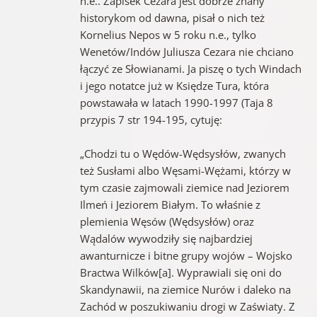
n.e.. Zapisek Cezara jest dobrze znany
historykom od dawna, pisał o nich też
Kornelius Nepos w 5 roku n.e., tylko
Wenetów/Indów Juliusza Cezara nie chciano
łączyć ze Słowianami. Ja piszę o tych Windach
i jego notatce już w Księdze Tura, która
powstawała w latach 1990-1997 (Taja 8
przypis 7 str 194-195, cytuję:
„Chodzi tu o Wędów-Wędsysłów, zwanych
też Susłami albo Węsami-Wężami, którzy w
tym czasie zajmowali ziemice nad Jeziorem
Ilmeń i Jeziorem Białym. To właśnie z
plemienia Węsów (Wędsysłów) oraz
Wądalów wywodziły się najbardziej
awanturnicze i bitne grupy wojów – Wojsko
Bractwa Wilków[a]. Wyprawiali się oni do
Skandynawii, na ziemice Nurów i daleko na
Zachód w poszukiwaniu drogi w Zaświaty. Z