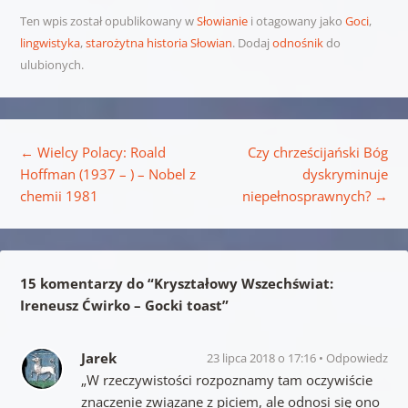
Ten wpis został opublikowany w
Słowianie
i otagowany jako
Goci
,
lingwistyka
,
starożytna historia Słowian
. Dodaj
odnośnik
do
ulubionych.
Nawigacja wpisu
←
Wielcy Polacy: Roald
Czy chrześcijański Bóg
Hoffman (1937 – ) – Nobel z
dyskryminuje
chemii 1981
niepełnosprawnych?
→
15 komentarzy do “
Kryształowy Wszechświat:
Ireneusz Ćwirko – Gocki toast
”
Jarek
23 lipca 2018 o 17:16
Odpowiedz
„W rzeczywistości rozpoznamy tam oczywiście
znaczenie związane z piciem, ale odnosi się ono