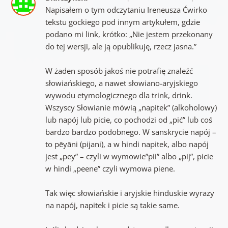
Napisałem o tym odczytaniu Ireneusza Ćwirko
tekstu gockiego pod innym artykułem, gdzie
podano mi link, krótko: „Nie jestem przekonany
do tej wersji, ale ją opublikuję, rzecz jasna.”
W żaden sposób jakoś nie potrafię znaleźć
słowiańskiego, a nawet słowiano-aryjskiego
wywodu etymologicznego dla trink, drink.
Wszyscy Słowianie mówią „napitek” (alkoholowy)
lub napój lub picie, co pochodzi od „pić” lub coś
bardzo bardzo podobnego. W sanskrycie napój –
to pēyāni (pijani), a w hindi napitek, albo napój
jest „pey” – czyli w wymowie”pii” albo „pij”, picie
w hindi „peene” czyli wymowa piene.
Tak więc słowiańskie i aryjskie hinduskie wyrazy
na napój, napitek i picie są takie same.