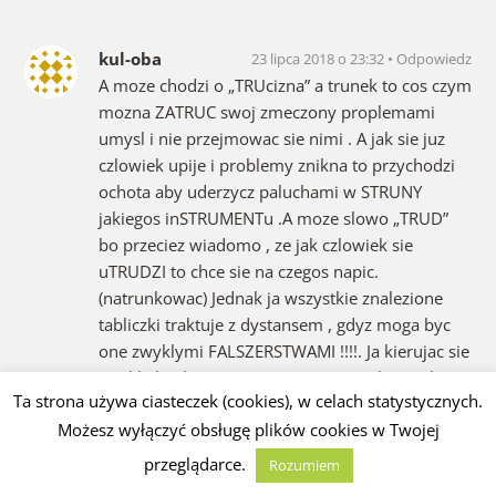
kul-oba
23 lipca 2018 o 23:32
Odpowiedz
A moze chodzi o „TRUcizna” a trunek to cos czym
mozna ZATRUC swoj zmeczony proplemami
umysl i nie przejmowac sie nimi . A jak sie juz
czlowiek upije i problemy znikna to przychodzi
ochota aby uderzycz paluchami w STRUNY
jakiegos inSTRUMENTu .A moze slowo „TRUD”
bo przeciez wiadomo , ze jak czlowiek sie
uTRUDZI to chce sie na czegos napic.
(natrunkowac) Jednak ja wszystkie znalezione
tabliczki traktuje z dystansem , gdyz moga byc
one zwyklymi FALSZERSTWAMI !!!!. Ja kierujac sie
zwykla logika proponuje porownac slowo\slowa
Ta strona używa ciasteczek (cookies), w celach statystycznych.
znalezione na tej tabliczce ze slowem\slowami z
Możesz wyłączyć obsługę plików cookies w Twojej
” Biblii Gockiej ” ( ktora tez moim zdaniem jest
falszerstwem) bo slowo „pic” powinno tam
przeglądarce.
Rozumiem
wystepowac. Logika podpowiada , ze