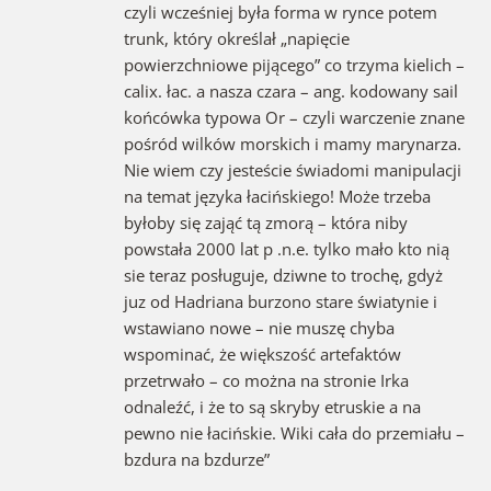
czyli wcześniej była forma w rynce potem
trunk, który określał „napięcie
powierzchniowe pijącego” co trzyma kielich –
calix. łac. a nasza czara – ang. kodowany sail
końcówka typowa Or – czyli warczenie znane
pośród wilków morskich i mamy marynarza.
Nie wiem czy jesteście świadomi manipulacji
na temat języka łacińskiego! Może trzeba
byłoby się zająć tą zmorą – która niby
powstała 2000 lat p .n.e. tylko mało kto nią
sie teraz posługuje, dziwne to trochę, gdyż
juz od Hadriana burzono stare światynie i
wstawiano nowe – nie muszę chyba
wspominać, że większość artefaktów
przetrwało – co można na stronie Irka
odnaleźć, i że to są skryby etruskie a na
pewno nie łacińskie. Wiki cała do przemiału –
bzdura na bzdurze”