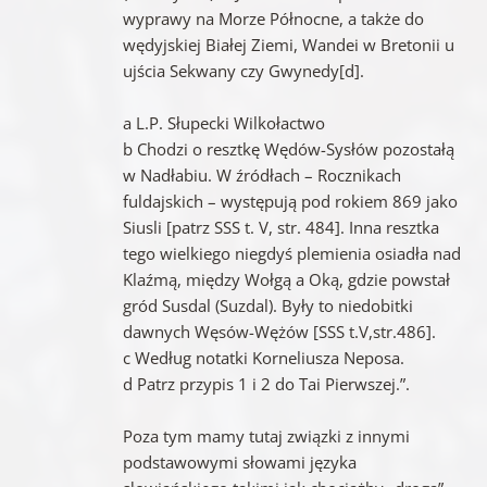
wyprawy na Morze Północne, a także do
wędyjskiej Białej Ziemi, Wandei w Bretonii u
ujścia Sekwany czy Gwynedy[d].
a L.P. Słupecki Wilkołactwo
b Chodzi o resztkę Wędów-Sysłów pozostałą
w Nadłabiu. W źródłach – Rocznikach
fuldajskich – występują pod rokiem 869 jako
Siusli [patrz SSS t. V, str. 484]. Inna resztka
tego wielkiego niegdyś plemienia osiadła nad
Klaźmą, między Wołgą a Oką, gdzie powstał
gród Susdal (Suzdal). Były to niedobitki
dawnych Węsów-Wężów [SSS t.V,str.486].
c Według notatki Korneliusza Neposa.
d Patrz przypis 1 i 2 do Tai Pierwszej.”.
Poza tym mamy tutaj związki z innymi
podstawowymi słowami języka