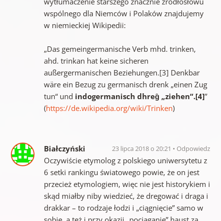
wytłumaczenie starszego znacznie źródłosłowu
wspólnego dla Niemców i Polaków znajdujemy
w niemieckiej Wikipedii:
„Das gemeingermanische Verb mhd. trinken,
ahd. trinkan hat keine sicheren
außergermanischen Beziehungen.[3] Denkbar
wäre ein Bezug zu germanisch drenk „einen Zug
tun“ und
indogermanisch dhreg̑ „ziehen“.[4]
”
(
https://de.wikipedia.org/wiki/Trinken
)
Białczyński
23 lipca 2018 o 20:21
Odpowiedz
Oczywiście etymolog z polskiego uniwersytetu z
6 setki rankingu światowego powie, że on jest
przecież etymologiem, więc nie jest historykiem i
skąd miałby niby wiedzieć, że dregować i draga i
drakkar – to rodzaje łodzi i „ciągnięcie” samo w
sobie, a też i przy okazji „pociąganie” haust za