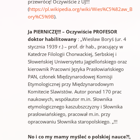
przewrócę! Oczywiście z UJ!!!
(
https://pl.wikipedia.org/wiki/Wies%C5%82aw_B
ory%C5%9B
).
Ja PIERNICZĘ!!! – Oczywiście PROFESOR
doktor habilitowany
: „Wiesław Boryś (ur. 4
stycznia 1939 r.) – prof. dr hab., pracujący w
Katedrze Filologii Chorwackiej, Serbskiej i
Słoweńskiej Uniwersytetu Jagiellońskiego oraz
kierownik Pracowni Języka Prasłowiańskiego
PAN, członek Międzynarodowej Komisji
Etymologicznej przy Międzynarodowym
Komitecie Slawistów. Autor ponad 170 prac
naukowych, współautor m.in. Słownika
etymologicznego kaszubszczyzny i Słownika
prasłowiańskiego, pracował m.in. przy
opracowaniu Słownika staropolskiego. „!!!
No i co my mamy myśleć o polskiej nauce?!,