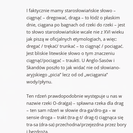
I faktycznie mamy starosłowiańskie słowo –
ciągnąć – dregować, draga – to łódź o płaskim
dnie, ciągana po bagnach od rzeki do rzeki – jest
to słowo starosłowiańskie wcale nie z XVI wieku
jak piszą w oficjalnych etymologiach, a więc:
dregać / trękać/ trunkać – to ciągnąć / pociągać.
Jest bliskie litewskie słowo o tym znaczeniu
ciągnąć/pociągać – traukti. U Anglo-Sasów i
Skandów poszło to jak widać nie od słowiano-
aryjskiego „picia” lecz od od „wciągania”
wody/płynu.
Ten rdzeń prawdopodobnie występuje u nas w
nazwie rzeki O-dra(ga) – spławna rzeka dla drag
– ten sam rdzeń w słowie dra-ga/dro-ga – w
sensie droga – trakt (tra-g-t/ drag-t) ciągnąca się
tra-sa (dra-sa) przechodna/przejezdna przez bory
i bezdroża.