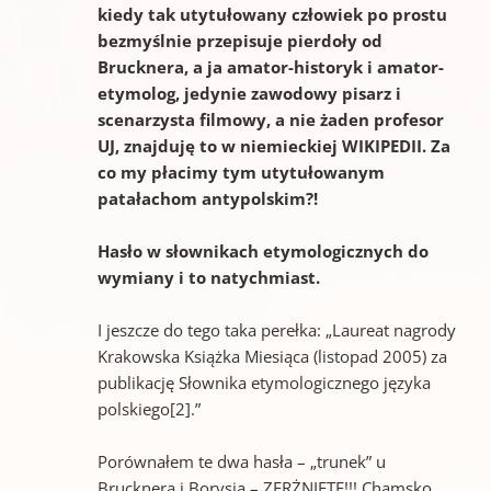
kiedy tak utytułowany człowiek po prostu
bezmyślnie przepisuje pierdoły od
Brucknera, a ja amator-historyk i amator-
etymolog, jedynie zawodowy pisarz i
scenarzysta filmowy, a nie żaden profesor
UJ, znajduję to w niemieckiej WIKIPEDII. Za
co my płacimy tym utytułowanym
patałachom antypolskim?!
Hasło w słownikach etymologicznych do
wymiany i to natychmiast.
I jeszcze do tego taka perełka: „Laureat nagrody
Krakowska Książka Miesiąca (listopad 2005) za
publikację Słownika etymologicznego języka
polskiego[2].”
Porównałem te dwa hasła – „trunek” u
Brucknera i Borysia – ZERŻNIĘTE!!! Chamsko