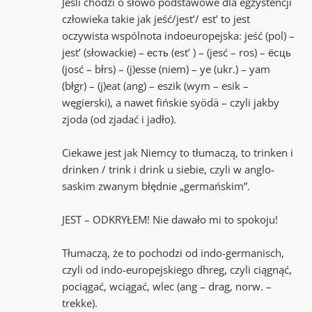
Jeśli chodzi o słowo podstawowe dla egzystencji
człowieka takie jak jeść/jest’/ est’ to jest
oczywista wspólnota indoeuropejska: jeść (pol) –
jest’ (słowackie) – есть (est’ ) – (jesć – ros) – ёсць
(josć – błrs) – (j)esse (niem) – ye (ukr.) – yam
(błgr) – (j)eat (ang) – eszik (wym – esik –
węgierski), a nawet fińskie syödä – czyli jakby
zjoda (od zjadać i jadło).
Ciekawe jest jak Niemcy to tłumaczą, to trinken i
drinken / trink i drink u siebie, czyli w anglo-
saskim zwanym błędnie „germańskim”.
JEST – ODKRYŁEM! Nie dawało mi to spokoju!
Tłumaczą, że to pochodzi od indo-germanisch,
czyli od indo-europejskiego dhreg, czyli ciągnąć,
pociągać, wciągać, wlec (ang – drag, norw. –
trekke).