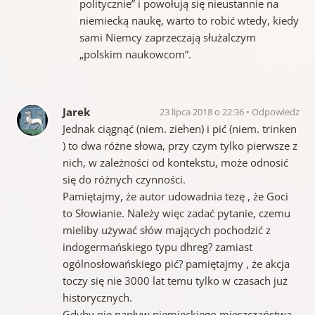
politycznie” i powołują się nieustannie na
niemiecką naukę, warto to robić wtedy, kiedy
sami Niemcy zaprzeczają służalczym
„polskim naukowcom”.
Jarek
23 lipca 2018 o 22:36
Odpowiedz
Jednak ciągnąć (niem. ziehen) i pić (niem. trinken
) to dwa różne słowa, przy czym tylko pierwsze z
nich, w zależności od kontekstu, może odnosić
się do różnych czynności.
Pamiętajmy, że autor udowadnia tezę , że Goci
to Słowianie. Należy więc zadać pytanie, czemu
mieliby używać słów mających pochodzić z
indogermańskiego typu dhreg? zamiast
ogólnosłowańskiego pić? pamiętajmy , że akcja
toczy się nie 3000 lat temu tylko w czasach już
historycznych.
Gdyby nie napływ niemieckiego mieszczaństwa