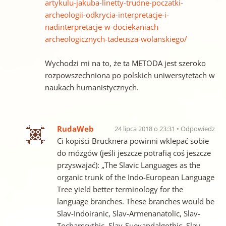
artykulu-jakuba-linetty-trudne-poczatki-
archeologii-odkrycia-interpretacje-i-
nadinterpretacje-w-dociekaniach-
archeologicznych-tadeusza-wolanskiego/
Wychodzi mi na to, że ta METODA jest szeroko
rozpowszechniona po polskich uniwersytetach w
naukach humanistycznych.
RudaWeb
24 lipca 2018 o 23:31
Odpowiedz
Ci kopiści Brucknera powinni wklepać sobie
do mózgów (jeśli jeszcze potrafią coś jeszcze
przyswajać): „The Slavic Languages as the
organic trunk of the Indo-European Language
Tree yield better terminology for the
language branches. These branches would be
Slav-Indoiranic, Slav-Armenanatolic, Slav-
Tocharscythic, Slav-Suevandalgothic, Slav-