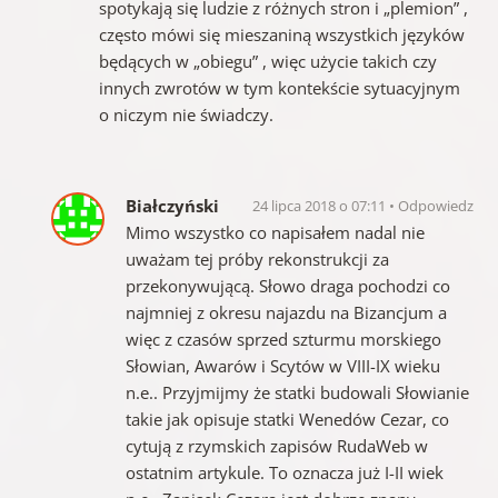
spotykają się ludzie z różnych stron i „plemion” ,
często mówi się mieszaniną wszystkich języków
będących w „obiegu” , więc użycie takich czy
innych zwrotów w tym kontekście sytuacyjnym
o niczym nie świadczy.
Białczyński
24 lipca 2018 o 07:11
Odpowiedz
Mimo wszystko co napisałem nadal nie
uważam tej próby rekonstrukcji za
przekonywującą. Słowo draga pochodzi co
najmniej z okresu najazdu na Bizancjum a
więc z czasów sprzed szturmu morskiego
Słowian, Awarów i Scytów w VIII-IX wieku
n.e.. Przyjmijmy że statki budowali Słowianie
takie jak opisuje statki Wenedów Cezar, co
cytują z rzymskich zapisów RudaWeb w
ostatnim artykule. To oznacza już I-II wiek