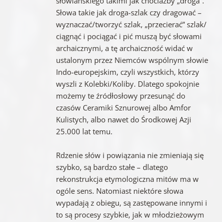
słowiańskiego takimi jak chociażby „droga”.
Słowa takie jak droga-szlak czy dragować –
wyznaczać/tworzyć szlak, „przecierać” szlak/
ciągnąć i pociągać i pić muszą być słowami
archaicznymi, a tę archaiczność widać w
ustalonym przez Niemców wspólnym słowie
Indo-europejskim, czyli wszystkich, którzy
wyszli z Kolebki/Koliby. Dlatego spokojnie
możemy te źródłosłowy przesunąć do
czasów Ceramiki Sznurowej albo Amfor
Kulistych, albo nawet do Środkowej Azji
25.000 lat temu.
Rdzenie słów i powiązania nie zmieniają się
szybko, są bardzo stałe – dlatego
rekonstrukcja etymologiczna mitów ma w
ogóle sens. Natomiast niektóre słowa
wypadają z obiegu, są zastępowane innymi i
to są procesy szybkie, jak w młodzieżowym