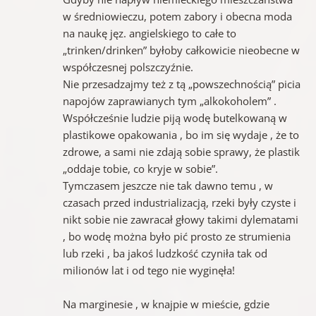
w średniowieczu, potem zabory i obecna moda
na naukę jęz. angielskiego to całe to
„trinken/drinken” byłoby całkowicie nieobecne w
współczesnej polszczyźnie.
Nie przesadzajmy też z tą „powszechnością” picia
napojów zaprawianych tym „alkokoholem” .
Współcześnie ludzie piją wodę butelkowaną w
plastikowe opakowania , bo im się wydaje , że to
zdrowe, a sami nie zdają sobie sprawy, że plastik
„oddaje tobie, co kryje w sobie”.
Tymczasem jeszcze nie tak dawno temu , w
czasach przed industrializacją, rzeki były czyste i
nikt sobie nie zawracał głowy takimi dylematami
, bo wodę można było pić prosto ze strumienia
lub rzeki , ba jakoś ludzkość czyniła tak od
milionów lat i od tego nie wyginęła!
Na marginesie , w knajpie w mieście, gdzie