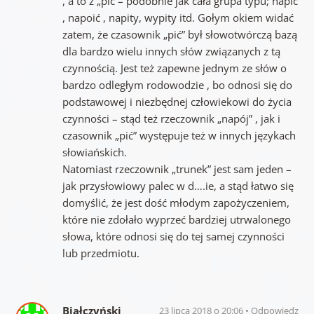
, a to z „pić – podobnie jak cała grupa typu; napić
, napoić , napity, wypity itd. Gołym okiem widać
zatem, że czasownik „pić” był słowotwórczą bazą
dla bardzo wielu innych słów związanych z tą
czynnością. Jest też zapewne jednym ze słów o
bardzo odległym rodowodzie , bo odnosi się do
podstawowej i niezbędnej człowiekowi do życia
czynności – stąd też rzeczownik „napój” , jak i
czasownik „pić” występuje też w innych językach
słowiańskich.
Natomiast rzeczownik „trunek” jest sam jeden –
jak przysłowiowy palec w d….ie, a stąd łatwo się
domyślić, że jest dość młodym zapożyczeniem,
które nie zdołało wyprzeć bardziej utrwalonego
słowa, które odnosi się do tej samej czynności
lub przedmiotu.
Białczyński
23 lipca 2018 o 20:06
Odpowiedz