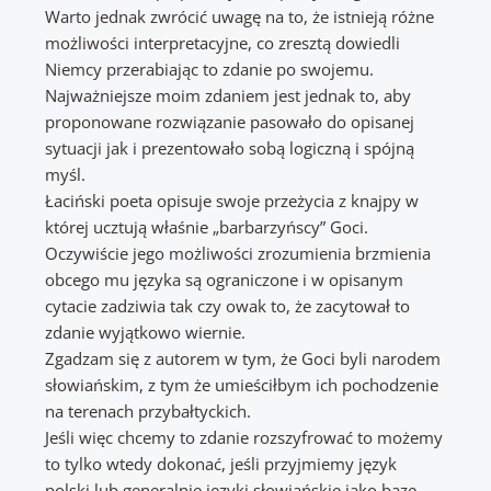
Warto jednak zwrócić uwagę na to, że istnieją różne
możliwości interpretacyjne, co zresztą dowiedli
Niemcy przerabiając to zdanie po swojemu.
Najważniejsze moim zdaniem jest jednak to, aby
proponowane rozwiązanie pasowało do opisanej
sytuacji jak i prezentowało sobą logiczną i spójną
myśl.
Łaciński poeta opisuje swoje przeżycia z knajpy w
której ucztują właśnie „barbarzyńscy” Goci.
Oczywiście jego możliwości zrozumienia brzmienia
obcego mu języka są ograniczone i w opisanym
cytacie zadziwia tak czy owak to, że zacytował to
zdanie wyjątkowo wiernie.
Zgadzam się z autorem w tym, że Goci byli narodem
słowiańskim, z tym że umieściłbym ich pochodzenie
na terenach przybałtyckich.
Jeśli więc chcemy to zdanie rozszyfrować to możemy
to tylko wtedy dokonać, jeśli przyjmiemy język
polski lub generalnie języki słowiańskie jako bazę