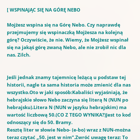
[
WSPINAJĄC SIĘ NA GÓRĘ NEBO
Mojżesz wspina się na Górę Nebo.
Czy naprawdę
przejmujemy się wspinaczką Mojżesza na kolejną
górę?
Oczywiście, że nie.
Wiemy, że Mojżesz wspinał
się na jakąś górę zwaną Nebo, ale nie zrobił nic dla
nas.
Zilch.
Jeśli jednak znamy tajemnicę leżącą u podstaw tej
historii, nagle ta sama historia może zmienić dla nas
wszystko.
Oto w jaki sposób:
Kabaliści wyjaśniają, że
hebrajskie słowo Nebo zaczyna się literą N (NUN po
hebrajsku).
Litera N (NUN w języku hebrajskim) ma
wartość liczbową 50.
(CO Z TEGO WYNIKA?)
Jest to kod
odnoszący się do 50. Bramy.
Resztę liter w słowie Nebo- (e-bo) wraz z NUN-można
teraz czytać „50. jest w nim”.
Zwróć uwagę teraz: To