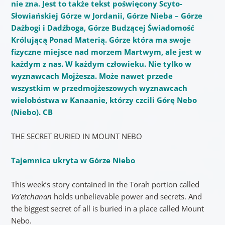
nie zna. Jest to także tekst poświęcony Scyto-
Słowiańskiej Górze w Jordanii, Górze Nieba – Górze
Dażbogi i Dadźboga, Górze Budzącej Świadomość
Królującą Ponad Materią. Górze która ma swoje
fizyczne miejsce nad morzem Martwym, ale jest w
każdym z nas. W każdym człowieku. Nie tylko w
wyznawcach Mojżesza. Może nawet przede
wszystkim w przedmojżeszowych wyznawcach
wielobóstwa w Kanaanie, którzy czcili Górę Nebo
(Niebo). CB
THE SECRET BURIED IN MOUNT NEBO
Tajemnica ukryta w Górze Niebo
This week’s story contained in the Torah portion called
Va’etchanan
holds unbelievable power and secrets. And
the biggest secret of all is buried in a place called Mount
Nebo.