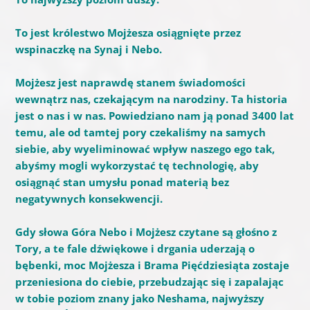
To jest królestwo Mojżesza osiągnięte przez
wspinaczkę na Synaj i Nebo.
Mojżesz jest naprawdę stanem świadomości
wewnątrz nas, czekającym na narodziny.
Ta historia
jest o nas i w nas.
Powiedziano nam ją ponad 3400 lat
temu, ale od tamtej pory czekaliśmy na samych
siebie, aby wyeliminować wpływ naszego ego tak,
abyśmy mogli wykorzystać tę technologię, aby
osiągnąć stan umysłu ponad materią bez
negatywnych konsekwencji.
Gdy słowa Góra Nebo i Mojżesz czytane są głośno z
Tory, a te fale dźwiękowe i drgania uderzają o
bębenki, moc Mojżesza i Brama Pięćdziesiąta zostaje
przeniesiona do ciebie, przebudzając się i zapalając
w tobie poziom znany jako Neshama, najwyższy