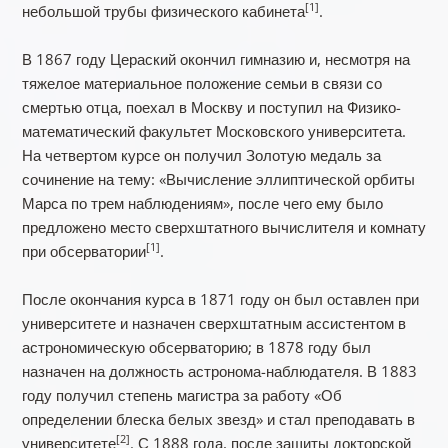
[1]
небольшой трубы физического кабинета
.
В 1867 году Цераский окончил гимназию и, несмотря на
тяжелое материальное положение семьи в связи со
смертью отца, поехал в Москву и поступил на Физико-
математический факультет Московского университета.
На четвертом курсе он получил Золотую медаль за
сочинение на тему: «Вычисление эллиптической орбиты
Марса по трем наблюдениям», после чего ему было
предложено место сверхштатного вычислителя и комнату
[1]
при обсерватории
.
После окончания курса в 1871 году он был оставлен при
университете и назначен сверхштатным ассистентом в
астрономическую обсерваторию; в 1878 году был
назначен на должность астронома-наблюдателя. В 1883
году получил степень магистра за работу «Об
определении блеска белых звезд» и стал преподавать в
[2]
университете
. С 1888 года, после защиты докторской