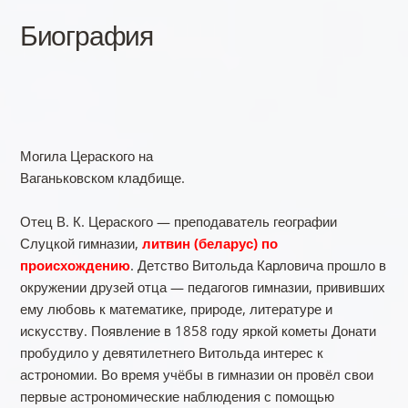
Биография
Могила Цераского на
Ваганьковском кладбище.
Отец В. К. Цераского — преподаватель географии
Слуцкой гимназии,
литвин (беларус) по
происхождению
. Детство Витольда Карловича прошло в
окружении друзей отца — педагогов гимназии, прививших
ему любовь к математике, природе, литературе и
искусству. Появление в 1858 году яркой кометы Донати
пробудило у девятилетнего Витольда интерес к
астрономии. Во время учёбы в гимназии он провёл свои
первые астрономические наблюдения с помощью