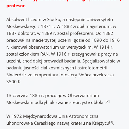
profesor
.
Absolwent liceum w Słucku, a następnie Uniwersytetu
Moskiewskiego z 1871 r. W 1882 zrobił magisterium, w
1887 doktorat, w 1889 r. został profesorem. Od 1882
pracował na macierzystej uczelni, gdzie od 1890 do 1916
r. kierował obserwatorium uniwersyteckim. W 1914 r.
został członkiem RAN. W 1916 r. zrezygnował z pracy na
uczelni, choć dalej prowadził badania. Specjalizował się w
badaniu jasności ciał kosmicznych i astrofotometrii.
Stwierdził, że temperatura fotosfery Słońca przekracza
3500 K.
13 czerwca 1885 r. pracując w Obserwatorium
[2]
Moskiewskim odkrył tak zwane srebrzyste obłoki .
W 1972 Międzynarodowa Unia Astronomiczna
[3]
uhonorowała Ceraskiego nazwą krateru na Księżycu
.