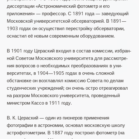
диссертации «Астрономический фотометр и его
приложения» — профессор. С 1891 года — заведующий
Московской университетской обсерваторией. В 1891—
1903 годах он осуществил перестройку обсерватории,
оснастил её новым современным оборудованием.
В 1901 году Цераский входил в состав комиссии, избран­
ной Советом Московского университета для рассмотре­
ния вопросов о необходимых преобразованиях в уни­
верситетах, в 1904—1905 годах в очень сложной
обстановке он возглавлял комиссию Совета по делам
студенческих учреждений; он очень остро отреагировал
на разгром Московского университета, про­веденный
министром Кассо в 1911 году.
В. К. Цераский — один из пионеров применения
фотографии в астрономии, основал московскую школу
астрофотометрии. В 1887 году построил фотометр (на