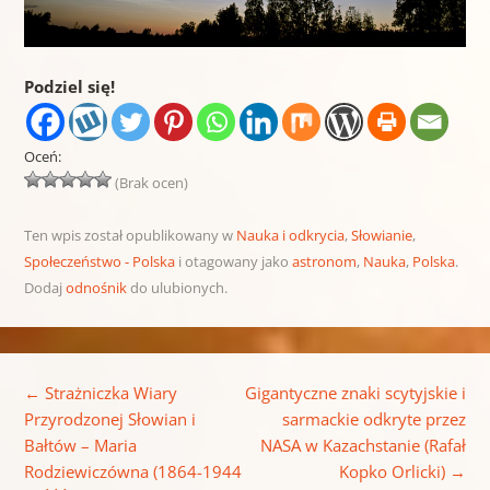
Podziel się!
Oceń:
(Brak ocen)
Ten wpis został opublikowany w
Nauka i odkrycia
,
Słowianie
,
Społeczeństwo - Polska
i otagowany jako
astronom
,
Nauka
,
Polska
.
Dodaj
odnośnik
do ulubionych.
Nawigacja wpisu
←
Strażniczka Wiary
Gigantyczne znaki scytyjskie i
Przyrodzonej Słowian i
sarmackie odkryte przez
Bałtów – Maria
NASA w Kazachstanie (Rafał
Rodziewiczówna (1864-1944
Kopko Orlicki)
→