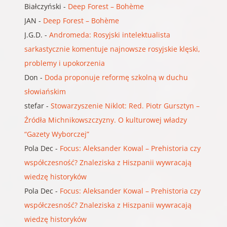
Białczyński
-
Deep Forest – Bohème
JAN
-
Deep Forest – Bohème
J.G.D.
-
Andromeda: Rosyjski intelektualista
sarkastycznie komentuje najnowsze rosyjskie klęski,
problemy i upokorzenia
Don
-
Doda proponuje reformę szkolną w duchu
słowiańskim
stefar
-
Stowarzyszenie Niklot: Red. Piotr Gursztyn –
Źródła Michnikowszczyzny. O kulturowej władzy
“Gazety Wyborczej”
Pola Dec
-
Focus: Aleksander Kowal – Prehistoria czy
współczesność? Znaleziska z Hiszpanii wywracają
wiedzę historyków
Pola Dec
-
Focus: Aleksander Kowal – Prehistoria czy
współczesność? Znaleziska z Hiszpanii wywracają
wiedzę historyków