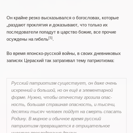
Он крайне резко высказывался о богословах, которые
„раздают проклятия и дока­зывают, что только их
последователи попадут в царство божие, все прочие
[5]
осуждены на гибель
.
Во время японско-русской войны, в своих дневниковых
записях Цераский так затрагивал тему патриотизма:
Русский патриотизм существует, он даже очень
искренний и большой, но он ещё в элемен­тарной
форме. Нужно, чтобы отечеству грозила опас­
ность, большая страшная опасность, и тысячи,
десятки тысяч человек пойдут на смерть спасать
Родину. В мир­ное и обычное время русский
патриотизм превращается в отрицательное
чувство преследования других.