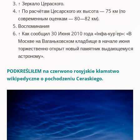
↑
Зеркало Цераского.
↑
По расчётам Цесарского их высота — 75 км (по
современным оценкам — 80—82 км).
Воспоминания
↑
Как сообщил 30 Июня 2010 года «Iнфа-кур`ер»: «В
Москве на Ваганьковском кладбище в начале июня
торжественно открыт новый памятник выдающемуся
астроному».
PODKREŚLIŁEM na czerwono rosyjskie kłamstwo
wikipedyczne o pochodzeniu Ceraskiego.