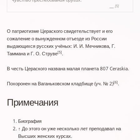
[5]
—
О патриотизме Цераского свидетельствует и его
сожаление о вынужденном отъезде из России
выдающихся русских учёных: И. И. Мечникова, Г.
[5]
Таммана и Г. О. Струве
.
В честь Цераского названа малая планета 807 Ceraskia.
[6]
Похоронен на Ваганьковском кладбище (уч. № 2)
.
Примечания
Биография
↑
До этого он уже несколько лет преподавал на
Высших женских курсах.