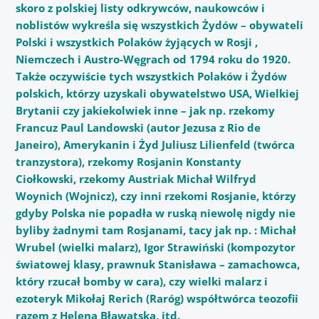
skoro z polskiej listy odkrywców, naukowców i
noblistów wykreśla się wszystkich Żydów – obywateli
Polski i wszystkich Polaków żyjących w Rosji ,
Niemczech i Austro-Węgrach od 1794 roku do 1920.
Także oczywiście tych wszystkich Polaków i Żydów
polskich, którzy uzyskali
obywatelstwo USA, Wielkiej
Brytanii czy jakiekolwiek inne – jak np. rzekomy
Francuz Paul Landowski (autor Jezusa z Rio de
Janeiro), Amerykanin i Żyd Juliusz Lilienfeld (twórca
tranzystora), rzekomy Rosjanin Konstanty
Ciołkowski, rzekomy Austriak Michał Wilfryd
Woynich (Wojnicz), czy inni rzekomi Rosjanie, którzy
gdyby Polska nie popadła w ruską niewolę nigdy nie
byliby żadnymi tam Rosjanami, tacy jak np. : Michał
Wrubel (wielki malarz), Igor Strawiński (kompozytor
światowej klasy, prawnuk Stanisława – zamachowca,
który rzucał bomby w cara), czy wielki malarz i
ezoteryk Mikołaj Rerich (Raróg) współtwórca teozofii
razem z Heleną Bławatską, itd.