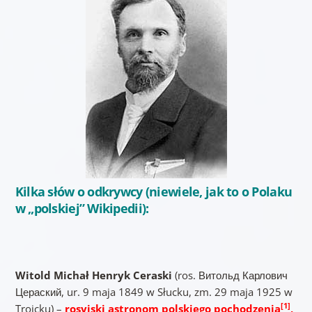
Kilka słów o odkrywcy (niewiele, jak to o Polaku
w „polskiej” Wikipedii):
Witold Michał Henryk Ceraski
(ros. Витольд Карлович
Цераский, ur. 9 maja 1849 w Słucku, zm. 29 maja 1925 w
[1]
Troicku) –
rosyjski astronom polskiego pochodzenia
,