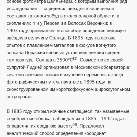
основе фотометра Цёлльнера), с которым выполнил ряд
исследований — определил звёздные величины и
составил каталоги звёзд в околополярной области, в
скоплениях h и χ Персея и в Волосах Вероники; в
1903 году оригинальным способом определил видимую
звёздную величину Солнца. В 1895 году на основе
опытов с плавлением металлов в фокусе вогнутого
зеркала Цераский впервые установил нижний предел
[3]
температуры Солнца в 3500°С
. Совместно со своей
супругой Лидией организовал в Московской обсерватории
систематические поиски и изучение переменных звёзд
фотографическим путём, начатые в 1895 году на
сконструированном им короткофокусном широкоугольном
астрографе.
В 1885 году открыл ночные светящиеся, так называемые
серебристые облака, наблюдал их в 1885—1892 годах,
[4]
определил их среднюю высоту
. Предложил
аналитический способ определения координат