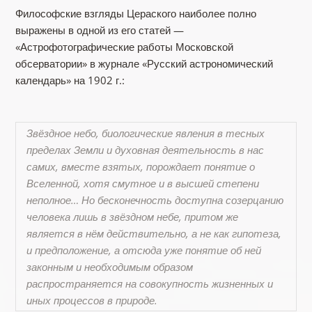
Философские взгляды Цераского наиболее полно
выражены в одной из его статей —
«Астрофотографические работы Московской
обсерватории» в журнале «Русский астрономический
календарь» на 1902 г.:
Звёзд­ное небо, биологические явления в тесных
пределах Земли и духовная деятельность в нас
самих, вместе взятых, порождает понятие о
Вселенной, хотя смутное и в высшей степени
неполное… Но бесконечность до­ступна созерцанию
человека лишь в звёздном небе, при­том же
является в нём действительно, а не как гипо­теза,
и предположение, а отсюда уже понятие об ней
законным и необходимым образом
распространяется на совокупность жизненных и
иных процессов в природе.