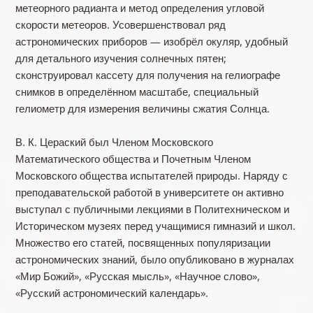
метеорного радианта и метод определения угловой
скорости метеоров. Усовершенствовал ряд
астрономических приборов — изобрёл окуляр, удобный
для детального изучения солнечных пятен;
сконструировал кассету для получения на гелиографе
снимков в определённом масштабе, специальный
гелиометр для измерения величины сжатия Солнца.
В. К. Цераский был Членом Московского
Математического общества и Почетным Членом
Московского общества испытателей природы. Наряду с
преподавательской работой в университете он активно
выступал с публичными лекциями в Политехническом и
Историческом музеях перед учащимися гимназий и школ.
Множество его статей, посвященных популяризации
астрономических знаний, было опубликовано в журналах
«Мир Божий», «Русская мысль», «Научное слово»,
«Русский астрономический календарь».