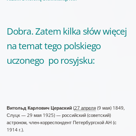
Dobra. Zatem kilka słów więcej
na temat tego polskiego
uczonego po rosyjsku:
Витольд Карлович Цераский
(
27 апреля
(9 мая) 1849,
Слуцк — 29 мая 1925) — российский (советский)
астроном, член-корреспондент Петербургской АН (с
1914 г.).