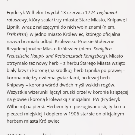
Fryderyk Wilhelm I wydał 13 czerwca 1724
reglament
ratuszowy
, który scalał trzy miasta: Stare Miasto, Knipawę i
Lipnik, wraz z należącymi do nich wolniznami (niem.
Freiheiten
), w jedno miasto Królewiec, którego oficjalna
nazwa brzmiała odtąd: Królewsko-Pruskie Stołeczne i
Rezydencjonalne Miasto Królewiec (niem.
Königlich
Preussische Haupt- und Residenzstadt Königsberg
). Miasto
otrzymało też nowy herb – z herbu Starego Miasta wzięto
biały krzyż i koronę (na środku), herb Lipnika po prawej –
korona między dwiema gwiazdami, po lewej herb
Knipawy – korona wśród dwóch myśliwskich rogów.
Wszystkie wizerunki łączył pruski orzeł w koronie książęcej
na głowie i koroną królewską z inicjałami FW (Fryderyk
Wilhelm) na piersi. Herbem tym posługiwano się tylko na
pieczęci miejskiej i dopiero w 1906 stał się on oficjalnym
herbem miasta Królewiec.