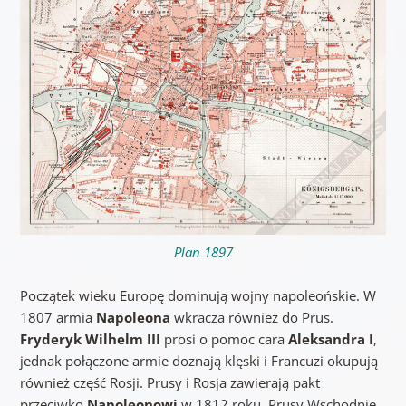
Plan 1897
Początek wieku Europę dominują wojny napoleońskie. W
1807 armia
Napoleona
wkracza również do Prus.
Fryderyk Wilhelm III
prosi o pomoc cara
Aleksandra I
,
jednak połączone armie doznają klęski i Francuzi okupują
również część Rosji. Prusy i Rosja zawierają pakt
przeciwko
Napoleonowi
w 1812 roku. Prusy Wschodnie