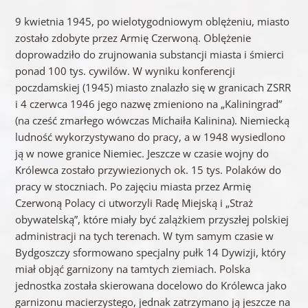
9 kwietnia 1945, po wielotygodniowym oblężeniu, miasto
zostało zdobyte przez Armię Czerwoną. Oblężenie
doprowadziło do zrujnowania substancji miasta i śmierci
ponad 100 tys. cywilów. W wyniku konferencji
poczdamskiej (1945) miasto znalazło się w granicach ZSRR
i 4 czerwca 1946 jego nazwę zmieniono na „Kaliningrad”
(na cześć zmarłego wówczas Michaiła Kalinina). Niemiecką
ludność wykorzystywano do pracy, a w 1948 wysiedlono
ją w nowe granice Niemiec. Jeszcze w czasie wojny do
Królewca zostało przywiezionych ok. 15 tys. Polaków do
pracy w stoczniach. Po zajęciu miasta przez Armię
Czerwoną Polacy ci utworzyli Radę Miejską i „Straż
obywatelską”, które miały być zalążkiem przyszłej polskiej
administracji na tych terenach. W tym samym czasie w
Bydgoszczy sformowano specjalny pułk 14 Dywizji, który
miał objąć garnizony na tamtych ziemiach. Polska
jednostka została skierowana docelowo do Królewca jako
garnizonu macierzystego, jednak zatrzymano ją jeszcze na