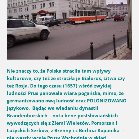
Nie znaczy to, że Polska straciła tam wpływy
kulturowe, czy też że straciła je Białoruś, Litwa czy
też Rosja. Do tego czasu (1657) wśród zwykłej
ludności Prus panowała wiara pogańska, mimo, że
germanizowano ową ludność oraz POLONIZOWANO
językowo. Będąc we władaniu dynastii
Brandenburskich – nota bene postsłowiańskich –
wywodzących się z Ziemi Wieletów, Pomorzan i
Łużyckich Serbów, z Brenny i z Berlina-Kopanika –
nie weszły wcale Prusy Wschodnie w skład