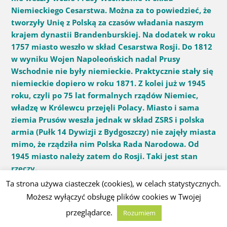
Niemieckiego Cesarstwa. Można za to powiedzieć, że
tworzyły Unię z Polską za czasów władania naszym
krajem dynastii Brandenburskiej. Na dodatek w roku
1757 miasto weszło w skład Cesarstwa Rosji. Do 1812
w wyniku Wojen Napoleońskich nadal Prusy
Wschodnie nie były niemieckie. Praktycznie stały się
niemieckie dopiero w roku 1871. Z kolei już w 1945
roku, czyli po 75 lat formalnych rządów Niemiec,
władzę w Królewcu przejęli Polacy. Miasto i sama
ziemia Prusów weszła jednak w skład ZSRS i polska
armia (Pułk 14 Dywizji z Bydgoszczy) nie zajęły miasta
mimo, że rządziła nim Polska Rada Narodowa. Od
1945 miasto należy zatem do Rosji. Taki jest stan
rzeczy.
Ta strona używa ciasteczek (cookies), w celach statystycznych.
Jak widać władanie Niemców nad Królewcem i
Możesz wyłączyć obsługę plików cookies w Twojej
Prusami Wschodnimi trwało w ciągu znanych nam
przeglądarce.
Rozumiem
dziejów raptem 250 lat i to łącznie (wliczając okres