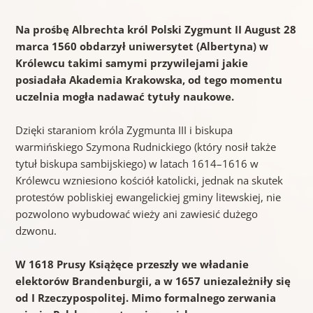
Na prośbę Albrechta król Polski Zygmunt II August 28
marca 1560 obdarzył uniwersytet (Albertyna) w
Królewcu takimi samymi przywilejami jakie
posiadała Akademia Krakowska, od tego momentu
uczelnia mogła nadawać tytuły naukowe.
Dzięki staraniom króla Zygmunta III i biskupa
warmińskiego Szymona Rudnickiego (który nosił także
tytuł biskupa sambijskiego) w latach 1614–1616 w
Królewcu wzniesiono kościół katolicki, jednak na skutek
protestów pobliskiej ewangelickiej gminy litewskiej, nie
pozwolono wybudować wieży ani zawiesić dużego
dzwonu.
W 1618 Prusy Książęce przeszły we władanie
elektorów Brandenburgii, a w 1657 uniezależniły się
od I Rzeczypospolitej. Mimo formalnego zerwania