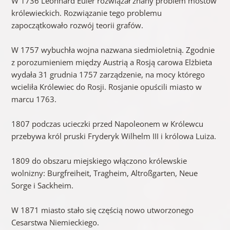
W 1736 Leonhard Euler rozwiązał znany problem mostów
królewieckich. Rozwiązanie tego problemu
zapoczątkowało rozwój teorii grafów.
W 1757 wybuchła wojna nazwana siedmioletnią. Zgodnie
z porozumieniem między Austrią a Rosją carowa Elżbieta
wydała 31 grudnia 1757 zarządzenie, na mocy którego
wcieliła Królewiec do Rosji. Rosjanie opuścili miasto w
marcu 1763.
1807 podczas ucieczki przed Napoleonem w Królewcu
przebywa król pruski Fryderyk Wilhelm III i królowa Luiza.
1809 do obszaru miejskiego włączono królewskie
wolnizny: Burgfreiheit, Tragheim, Altroßgarten, Neue
Sorge i Sackheim.
W 1871 miasto stało się częścią nowo utworzonego
Cesarstwa Niemieckiego.