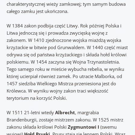
charakterystycznej wieży zamkowej; tym samym budowa
całego zamku jest ukończona.
W 1384 zakon podbija część Litwy. Rok później Polska i
Litwa jednoczą się i prowadza zwycięską wojnę z
zakonem. W 1410 zjednoczone wojska miażdżą wojska
krzyżackie w bitwie pod Grunwaldem. W 1440 część miast
odrywa się od państwa krzyżackiego i składa hołd królowi
polskiemu. W 1454 zaczyna się Wojna Trzynastoletnia.
Tego samego roku w mieście wybucha rebelia, w wyniku
której ucierpiał również zamek. Po utracie Malborka, od
1457 siedziba Wielkiego Mistrza przeniesiona jest do
Królewca. W wyniku wojny zakon traci większość
terytorium na korzyść Polski.
W 1511 21-letni wtedy
Albrecht
, margrabia
Brandenburgii, zostaje mistrzem zakonu. W 1525 mistrz
zakonu składa królowi Polski
Zygmuntowi I
(swemu
wujowi)
Hołd Pruski
, Prusy stają się lennem Polski. Wraz