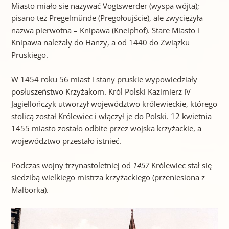
Miasto miało się nazywać Vogtswerder (wyspa wójta);
pisano też Pregelmünde (Pregołoujście), ale zwyciężyła
nazwa pierwotna – Knipawa (Kneiphof). Stare Miasto i
Knipawa należały do Hanzy, a od 1440 do Związku
Pruskiego.
W 1454 roku 56 miast i stany pruskie wypowiedziały
posłuszeństwo Krzyżakom. Król Polski Kazimierz IV
Jagiellończyk utworzył województwo królewieckie, którego
stolicą został Królewiec i włączył je do Polski. 12 kwietnia
1455 miasto zostało odbite przez wojska krzyżackie, a
województwo przestało istnieć.
Podczas wojny trzynastoletniej od
1457
Królewiec stał się
siedzibą wielkiego mistrza krzyżackiego (przeniesiona z
Malborka).