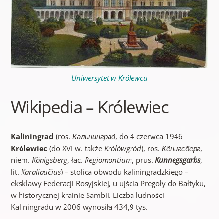
Uniwersytet w Królewcu
Wikipedia – Królewiec
Kaliningrad
(ros.
Калининград
, do 4 czerwca 1946
Królewiec
(do XVI w. także
Królówgród
), ros.
Кёнигсберг
,
niem.
Königsberg
, łac.
Regiomontium
, prus.
Kunnegsgarbs
,
lit.
Karaliaučius
) – stolica obwodu kaliningradzkiego –
eksklawy Federacji Rosyjskiej, u ujścia Pregoły do Bałtyku,
w historycznej krainie Sambii. Liczba ludności
Kaliningradu w 2006 wynosiła 434,9 tys.