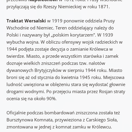
przyłączają się do Rzeszy Niemieckiej w roku 1871.
Traktat Wersalski
w 1919 ponownie oddziela Prusy
Wschodnie od Niemiec. Teren oddzielający należy do
Polski i nazywany był „polskim korytarzem”. W 1939
wybucha wojna. W obliczu ofensywy wojsk radzieckich w
1944 podjęta zostaje decyzja o zamianie Królewca w
twierdze. Miasto, a przede wszystkim starówka i zamek
doznaje wielkich zniszczeń podczas tzw. nalotów
dywanowych Brytyjczyków w sierpniu 1944 roku. Miasto
broni się aż od stycznia do kwietnia 1945 roku. Miejscowa
ludność uwięziona w oblężeniu stara się wydostać głownie
drogami wodnymi. Po przejęciu miasta przez Rosjan straty
ocenia się na około 90%.
Oficjalnie podczas bombardowań zniszczona została też
Bursztynowa Komnata, przywieziona z Carskiego Sioła,
zmontowana w jednej z komnat zamku w Królewcu.