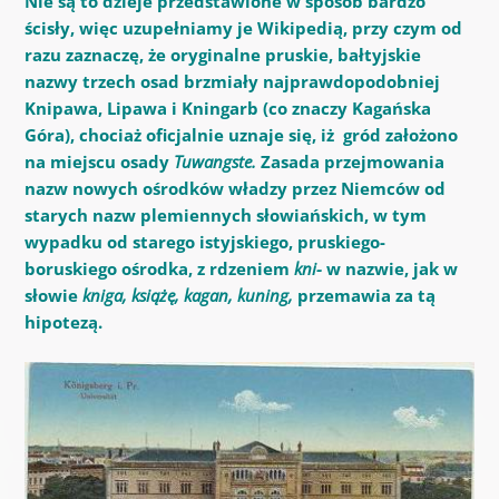
Nie są to dzieje przedstawione w sposób bardzo
ścisły, więc uzupełniamy je Wikipedią, przy czym od
razu zaznaczę, że oryginalne pruskie, bałtyjskie
nazwy trzech osad brzmiały najprawdopodobniej
Knipawa, Lipawa i Kningarb (co znaczy Kagańska
Góra), chociaż oficjalnie uznaje się, iż gród założono
na miejscu osady
Tuwangste.
Zasada przejmowania
nazw nowych ośrodków władzy przez Niemców od
starych nazw plemiennych słowiańskich, w tym
wypadku od starego istyjskiego, pruskiego-
boruskiego ośrodka, z rdzeniem
kni-
w nazwie, jak w
słowie
kniga, książę, kagan, kuning,
przemawia za tą
hipotezą.