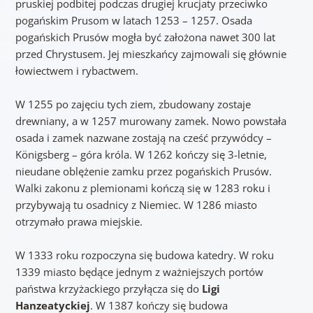
pruskiej podbitej podczas drugiej krucjaty przeciwko
pogańskim Prusom w latach 1253 – 1257. Osada
pogańskich Prusów mogła być założona nawet 300 lat
przed Chrystusem. Jej mieszkańcy zajmowali się głównie
łowiectwem i rybactwem.
W 1255 po zajęciu tych ziem, zbudowany zostaje
drewniany, a w 1257 murowany zamek. Nowo powstała
osada i zamek nazwane zostają na cześć przywódcy –
Königsberg – góra króla. W 1262 kończy się 3-letnie,
nieudane oblężenie zamku przez pogańskich Prusów.
Walki zakonu z plemionami kończą się w 1283 roku i
przybywają tu osadnicy z Niemiec. W 1286 miasto
otrzymało prawa miejskie.
W 1333 roku rozpoczyna się budowa katedry. W roku
1339 miasto będące jednym z ważniejszych portów
państwa krzyżackiego przyłącza się do
Ligi
Hanzeatyckiej
. W 1387 kończy się budowa