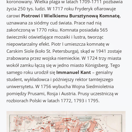
koronowany. Wielka plaga w latach 1709-1711 pozbawia
życia 250 tys. ludzi. W 1717 roku Fryderyk ofiarowuje
carowi
Piotrowi I Wielkiemu
Bursztynową Komnatę
,
uznawana za siódmy cud świata. Prace nad nią
zakończoną w 1770 roku. Komnata posiadała 565
świeczniki oświetlające mozaiki i lustra, tworząc
niepowtarzalny efekt. Piotr I umieszcza komnatę w
Carskim Siole (koło St. Petersburga), skąd w 1941 zostaje
zrabowana przez wojska niemieckie. W 1724 trzy miasta
wokół zamku łączą się w jedno miasto Königsberg. Tego
samego roku urodził się
Immanuel Kant
– genialny
student, wykładowca i późniejszy rektor tamtejszego
uniwersytetu. W 1756 wybucha Wojna Siedmioletnia
pomiędzy Prusami, Rosja i Austria. Prusy uczestniczą w
rozbiorach Polski w latach 1772, 1793 i 1795.