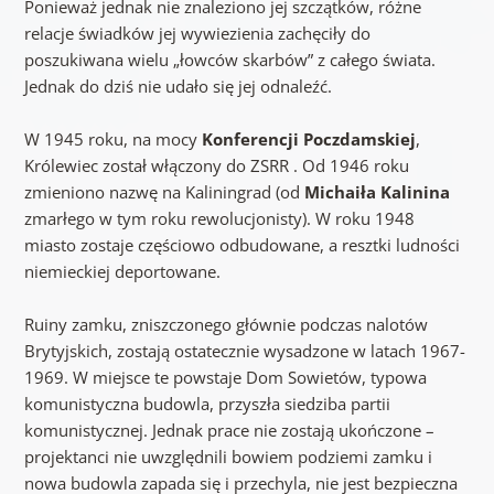
Ponieważ jednak nie znaleziono jej szczątków, różne
relacje świadków jej wywiezienia zachęciły do
poszukiwana wielu „łowców skarbów” z całego świata.
Jednak do dziś nie udało się jej odnaleźć.
W 1945 roku, na mocy
Konferencji Poczdamskiej
,
Królewiec został włączony do ZSRR . Od 1946 roku
zmieniono nazwę na Kaliningrad (od
Michaiła Kalinina
zmarłego w tym roku rewolucjonisty). W roku 1948
miasto zostaje częściowo odbudowane, a resztki ludności
niemieckiej deportowane.
Ruiny zamku, zniszczonego głównie podczas nalotów
Brytyjskich, zostają ostatecznie wysadzone w latach 1967-
1969. W miejsce te powstaje Dom Sowietów, typowa
komunistyczna budowla, przyszła siedziba partii
komunistycznej. Jednak prace nie zostają ukończone –
projektanci nie uwzględnili bowiem podziemi zamku i
nowa budowla zapada się i przechyla, nie jest bezpieczna