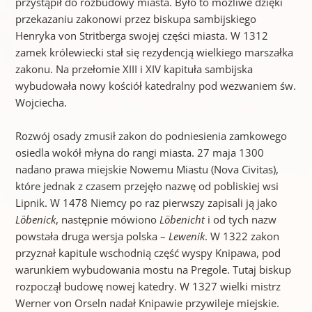
przystąpił do rozbudowy miasta. Było to możliwe dzięki
przekazaniu zakonowi przez biskupa sambijskiego
Henryka von Stritberga swojej części miasta. W 1312
zamek królewiecki stał się rezydencją wielkiego marszałka
zakonu. Na przełomie XIII i XIV kapituła sambijska
wybudowała nowy kościół katedralny pod wezwaniem św.
Wojciecha.
Rozwój osady zmusił zakon do podniesienia zamkowego
osiedla wokół młyna do rangi miasta. 27 maja 1300
nadano prawa miejskie Nowemu Miastu (Nova Civitas),
które jednak z czasem przejęło nazwę od pobliskiej wsi
Lipnik. W 1478 Niemcy po raz pierwszy zapisali ją jako
Löbenick
, następnie mówiono
Löbenicht
i od tych nazw
powstała druga wersja polska –
Lewenik
. W 1322 zakon
przyznał kapitule wschodnią część wyspy Knipawa, pod
warunkiem wybudowania mostu na Pregole. Tutaj biskup
rozpoczął budowę nowej katedry. W 1327 wielki mistrz
Werner von Orseln nadał Knipawie przywileje miejskie.