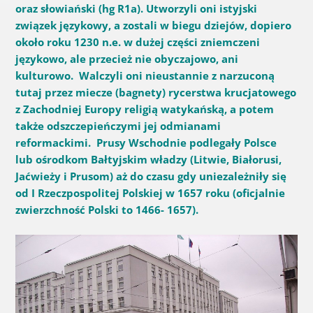
oraz słowiański (hg R1a). Utworzyli oni istyjski
związek językowy, a zostali w biegu dziejów, dopiero
około roku 1230 n.e. w dużej części zniemczeni
językowo, ale przecież nie obyczajowo, ani
kulturowo. Walczyli oni nieustannie z narzuconą
tutaj przez miecze (bagnety) rycerstwa krucjatowego
z Zachodniej Europy religią watykańską, a potem
także odszczepieńczymi jej odmianami
reformackimi. Prusy Wschodnie podlegały Polsce
lub ośrodkom Bałtyjskim władzy (Litwie, Białorusi,
Jaćwieży i Prusom) aż do czasu gdy uniezależniły się
od I Rzeczpospolitej Polskiej w 1657 roku (oficjalnie
zwierzchność Polski to 1466- 1657).