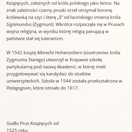
Książęcych, zależnych od króla polskiego jako lenno. Na
znak zależności czarny pruski orzeł otrzymał koronę
królewską na szyi i literę „S” od łacińskiego imienia króla
Sigismundus
(Zygmunt). Wkrótce rozpoczęła się w Prusach
wojna religijna, w wyniku której religią panującą w
państwie stał się luteranizm.
W 1542 książę Albrecht Hohenzollern (siostrzeniec króla
Zygmunta Starego) utworzył w Knipawie szkołę
partykularną pod nazwą Akademii, w której mieli
przygotowywać się kandydaci do studiów
uniwersyteckich. Szkoła w 1544 została przekształcona w
Pedagogium
, które istniało do 1617.
Godło Prus Książęcych od
1525 roku