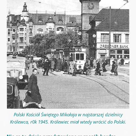
Polski Kościół Świętego Mikołaja w najstarszej dzielnicy
Królewca, r0k 1945. Królewiec miał wtedy wrócić do Polski.