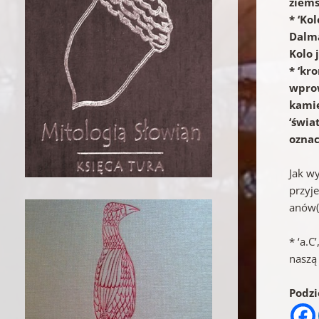
ziems
* ‘Ko
Dalma
Kolo 
* ‘kr
wprow
kamie
‘świa
oznac
Jak wy
przyje
anów(
* ‘a.C
naszą 
Podzie