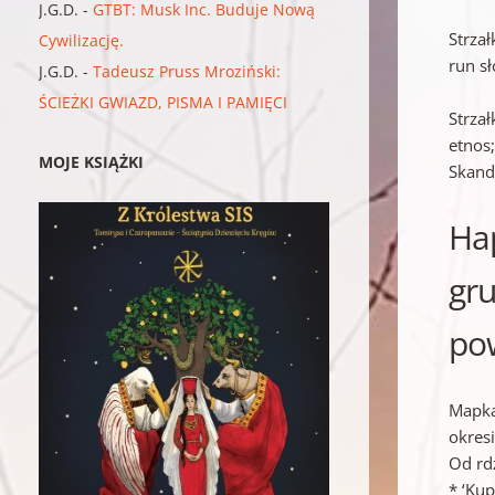
J.G.D.
-
GTBT: Musk Inc. Buduje Nową
Strzał
Cywilizację.
run s
J.G.D.
-
Tadeusz Pruss Mroziński:
ŚCIEŻKI GWIAZD, PISMA I PAMIĘCI
Strzał
etnos;
MOJE KSIĄŻKI
Skand
Hap
gru
pow
Mapka
okresi
Od rd
* ‘Ku