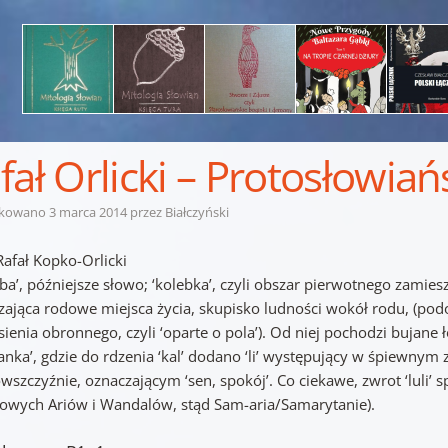
fał Orlicki – Protosłowiań
ikowano
3 marca 2014
przez
Białczyński
Rafał Kopko-Orlicki
iba’, późniejsze słowo; ‘kolebka’, czyli obszar pierwotnego zamie
zająca rodowe miejsca życia, skupisko ludności wokół rodu, (podob
ienia obronnego, czyli ‘oparte o pola’). Od niej pochodzi bujane 
anka’, gdzie do rdzenia ‘kal’ dodano ‘li’ występujący w śpiewnym z
szczyźnie, oznaczającym ‘sen, spokój’. Co ciekawe, zwrot ‘luli’ 
rowych Ariów i Wandalów, stąd Sam-aria/Samarytanie).