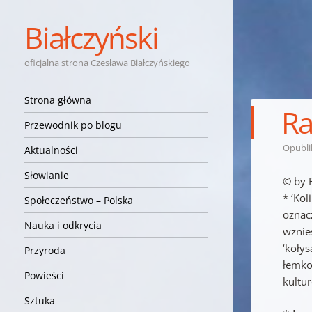
Białczyński
oficjalna strona Czesława Białczyńskiego
Nawigacja
Przejdź do treści
Strona główna
Ra
Przewodnik po blogu
Opubl
Aktualności
Słowianie
© by 
* ‘Kol
Społeczeństwo – Polska
oznac
Nauka i odkrycia
wznies
‘kołys
Przyroda
łemkow
Powieści
kultu
Sztuka