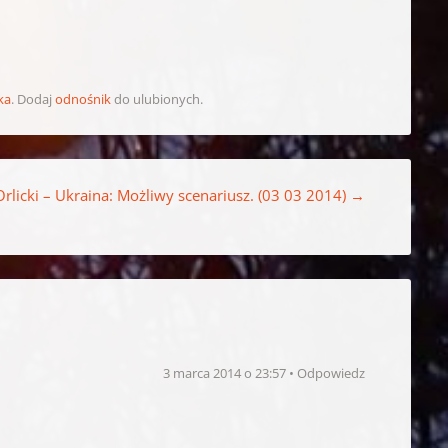
ka
. Dodaj
odnośnik
do ulubionych.
Orlicki – Ukraina: Możliwy scenariusz. (03 03 2014)
→
3 marca 2014 o 23:57
Odpowiedz