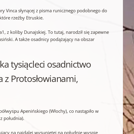
ltury Vinca słynącej z pisma runicznego podobnego do
tóre rzeźby Etruskie.
1, z koliby Dunajskiej. To tutaj, narodził się zapewne
Rusiński. A także osadnicy podążający na obszar
ka tysiącleci osadnictwo
ia z Protosłowianami,
półwyspu Apenińskiego (Włochy), co nastąpiło w
z południa).
ujący na najdalej wysuniętej na południe wyspie