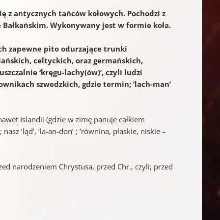
 się z antycznych tańców kołowych. Pochodzi z
ie Bałkańskim. Wykonywany jest w formie koła.
ch zapewne pito odurzające trunki
ańskich, celtyckich, oraz germańskich,
czalnie ‘kręgu-lachy(ów)’, czyli ludzi
łownikach szwedzkich, gdzie termin; ‘lach-man’
nawet Islandii (gdzie w zimę panuje całkiem
sz ‘ląd’, ‘la-an-don’ ; ‘równina, płaskie, niskie –
rzed narodzeniem Chrystusa, przed Chr., czyli; przed