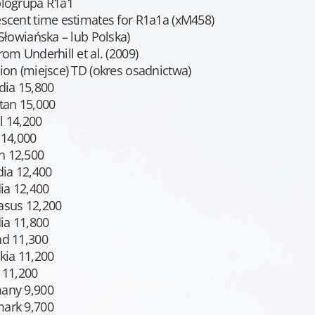
plogrupa R1a1
scent time estimates for R1a1a (xM458)
 Słowiańska – lub Polska)
rom Underhill et al. (2009)
ion (miejsce) TD (okres osadnictwa)
dia 15,800
tan 15,000
l 14,200
 14,000
 12,500
dia 12,400
dia 12,400
asus 12,200
dia 11,800
nd 11,300
kia 11,200
 11,200
any 9,900
ark 9,700