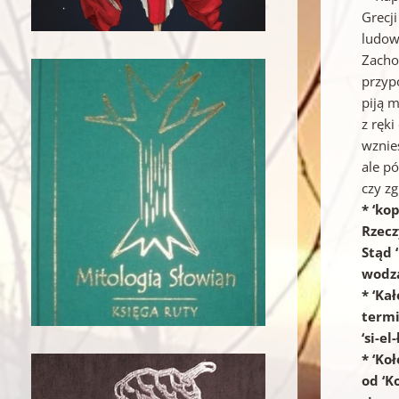
Grecji
ludow
Zacho
przyp
piją 
z ręki
wznies
ale pó
czy z
* ‘ko
Rzecz
Stąd 
wodzą
* ‘Ka
termi
‘si-el
* ‘Ko
od ‘K