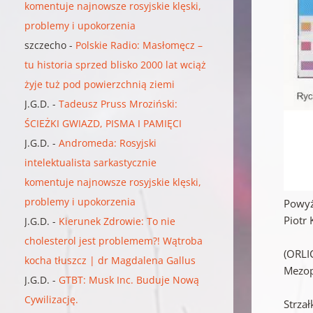
komentuje najnowsze rosyjskie klęski,
problemy i upokorzenia
szczecho
-
Polskie Radio: Masłomęcz –
tu historia sprzed blisko 2000 lat wciąż
żyje tuż pod powierzchnią ziemi
J.G.D.
-
Tadeusz Pruss Mroziński:
ŚCIEŻKI GWIAZD, PISMA I PAMIĘCI
J.G.D.
-
Andromeda: Rosyjski
intelektualista sarkastycznie
komentuje najnowsze rosyjskie klęski,
problemy i upokorzenia
Powyżs
Piotr 
J.G.D.
-
Kierunek Zdrowie: To nie
cholesterol jest problemem?! Wątroba
(ORLI
kocha tłuszcz | dr Magdalena Gallus
Mezopo
J.G.D.
-
GTBT: Musk Inc. Buduje Nową
Cywilizację.
Strzał