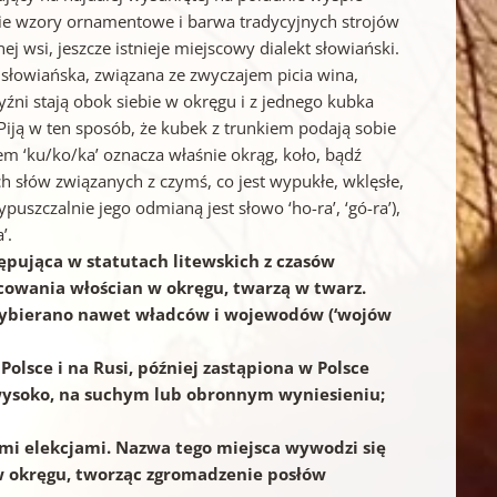
gdzie wzory ornamentowe i barwa tradycyjnych strojów
 wsi, jeszcze istnieje miejscowy dialekt słowiański.
a słowiańska, związana ze zwyczajem picia wina,
źni stają obok siebie w okręgu i z jednego kubka
iją w ten sposób, że kubek z trunkiem podają sobie
fem ‘ku/ko/ka’ oznacza właśnie okrąg, koło, bądź
ych słów związanych z czymś, co jest wypukłe, wklęsłe,
ypuszczalnie jego odmianą jest słowo ‘ho-ra’, ‘gó-ra’),
’.
ępująca w statutach litewskich z czasów
iecowania włościan w okręgu, twarzą w twarz.
 wybierano nawet władców i wojewodów (‘wojów
Polsce i na Rusi, później zastąpiona w Polsce
go wysoko, na suchym lub obronnym wyniesieniu;
nymi elekcjami. Nazwa tego miejsca wywodzi się
a w okręgu, tworząc zgromadzenie posłów