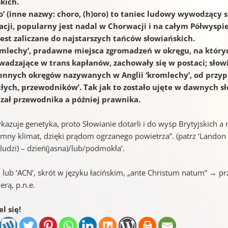
kich.
lo’ (inne nazwy: choro, (h)oro) to taniec ludowy wywodzący
cji, popularny jest nadal w Chorwacji i na całym Półwysp
jest zaliczane do najstarszych tańców słowiańskich.
omlechy’, pradawne miejsca zgromadzeń w okręgu, na który
adzające w trans kapłanów, zachowały się w postaci; słowi
nnych okręgów nazywanych w Anglii ‘kromlechy’, od przypusz
tłych, przewodników’. Tak jak to zostało ujęte w dawnych s
zał przewodnika a później prawnika.
kazuje genetyka, proto Słowianie dotarli i do wysp Brytyjskich a 
mny klimat, dzięki prądom ogrzanego powietrza”. (patrz ‘Landon ; na
ludzi) – dzień(jasna)/lub/podmokła’.
’, lub ‘ACN’, skrót w języku łacińskim, „ante Christum natum” → p
erą, p.n.e.
l się!