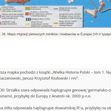
za mapka pochodzi z książki „Wielka Historia Polski – tom 1. Naj
Kaczanowski, Janusz Krzysztof Kozłowski i nni”.
CKI: Strzałka szara odpowiada haplogrupie genowej ‘germańsko-ce
tamii, przybyłej do Europy z Anatolii ok. 3000 p.n.e.
ka żółta odpowiada haplogrupie słowiańskiej R1a, przybyłej na ob