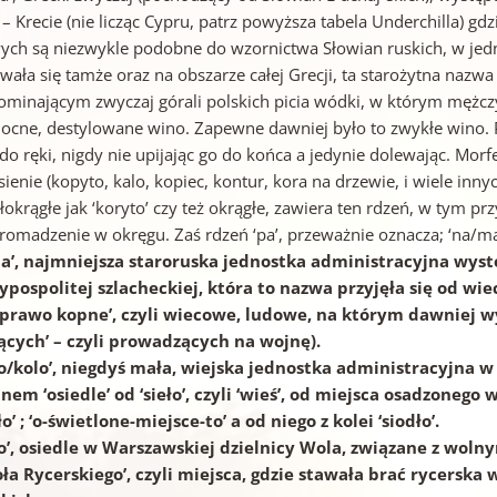
 – Krecie (nie licząc Cypru, patrz powyższa tabela Underchilla) 
ych są niezwykle podobne do wzornictwa Słowian ruskich, w jednej
wała się tamże oraz na obszarze całej Grecji, ta starożytna nazw
ominającym zwyczaj górali polskich picia wódki, w którym mężczy
mocne, destylowane wino. Zapewne dawniej było to zwykłe wino. P
 do ręki, nigdy nie upijając go do końca a jedynie dolewając. Mor
ienie (kopyto, kalo, kopiec, kontur, kora na drzewie, i wiele inn
łokrągłe jak ‘koryto’ czy też okrągłe, zawiera ten rdzeń, w tym prz
gromadzenie w okręgu. Zaś rdzeń ‘pa’, przeważnie oznacza; ‘na/ma
pa’, najmniejsza staroruska jednostka administracyjna wyst
ypospolitej szlacheckiej, która to nazwa przyjęła się od w
‘prawo kopne’, czyli wiecowe, ludowe, na którym dawniej
cych’ – czyli prowadzących na wojnę).
ło/kolo’, niegdyś mała, wiejska jednostka administracyjna w 
nem ‘osiedle’ od ‘sieło’, czyli ‘wieś’, od miejsca osadzone
-ło’ ; ‘o-świetlone-miejsce-to’ a od niego z kolei ‘siodło’.
ło’, osiedle w Warszawskiej dzielnicy Wola, związane z wol
oła Rycerskiego’, czyli miejsca, gdzie stawała brać rycersk