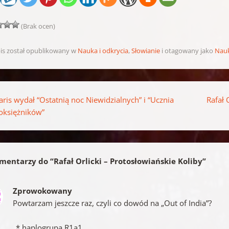
(Brak ocen)
is został opublikowany w
Nauka i odkrycia
,
Słowianie
i otagowany jako
Nau
pisu
aris wydał “Ostatnią noc Niewidzialnych” i “Ucznia
Rafał 
oksiężników”
mentarzy do “
Rafał Orlicki – Protosłowiańskie Koliby
”
Zprowokowany
Powtarzam jeszcze raz, czyli co dowód na „Out of India”?
„* haplogrupa R1a1