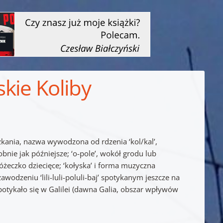
skie Koliby
szkania, nazwa wywodzona od rdzenia ‘kol/kal’,
nie jak późniejsze; ‘o-pole’, wokół grodu lub
łóżeczko dziecięce; ‘kołyska’ i forma muzyczna
awodzeniu ‘lili-luli-poluli-baj’ spotykanym jeszcze na
spotykało się w Galilei (dawna Galia, obszar wpływów