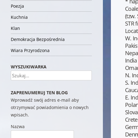
* ha
Poezja
Coale
(tzw.
Kuchnia
STR f
Klan
Locat
W. In
Demokracja Bezpośrednia
Pakis
Wiara Przyrodzona
Nepa
India
WYSZUKIWARKA
Oman
Szukaj
N. In
S. In
Cauc
ZAPRENUMERUJ TEN BLOG
E. In
Wprowadź swój adres e-mail aby
Pola
otrzymywać powiadomienia o nowych
Slova
wpisach.
Crete
Germ
Nazwa
Denm