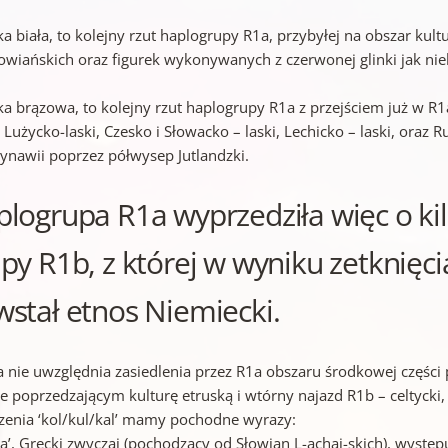
ka biała, to kolejny rzut haplogrupy R1a, przybyłej na obszar ku
łowiańskich oraz figurek wykonywanych z czerwonej glinki jak niek
ka brązowa, to kolejny rzut haplogrupy R1a z przejściem już w R1a
 Lużycko-laski, Czesko i Słowacko – laski, Lechicko – laski, oraz 
ynawii poprzez półwysep Jutlandzki.
logrupa R1a wyprzedziła więc o kil
py R1b, z której w wyniku zetknięc
stał etnos Niemiecki.
 nie uwzględnia zasiedlenia przez R1a obszaru środkowej części 
e poprzedzającym kulturę etruską i wtórny najazd R1b – celtycki, 
zenia ‘kol/kul/kal’ mamy pochodne wyrazy:
pa’, Grecki zwyczaj (pochodzący od Słowian L-achaj-skich), występ