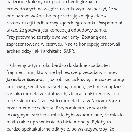
nadzoruje kolejny rok prac archeologicznych
prowadzonych na wzgórzu zamkowym zaznaczył, że są
one bardzo ważne, bo poprzedzają kolejny etap –
rekonstrukcji i odbudowy sądeckiego zamku. Wspomniał
także, że gotowa jest koncepcja odbudowy zamku.
Przygotowane zostały dwa warianty. Zostaną one
zaprezentowane w czerwcu. Nad tą koncepcją pracowali
archeolodzy, jak i architekci SARR.
– Chcemy w tym roku bardzo dokładnie zbadać ten
fragment ruin, który nie był jeszcze przebadany – mówi
Jarosław Suwała.
– Już robi się ciekawie, chociażby biorąc
pod uwagę znalezioną srebrną monetę. Jeśli nie znajdzie
się taka moneta w katalogach, zbiorach historycznych to
może się okazać, że jest to moneta bita w Nowym Sączu
przez mennicę sądecką. Przypominam, że w akcie
lokacyjnym założenia miasta było wspomniane, że miasto
miało takie uprawnienia do bicia monety. Byłoby to
bardzo spektakularne odkrycie, bo wskazywałoby, że