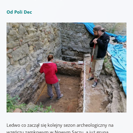
Od Poli Dec
Ledwo co zaczął się kolejny sezon archeologiczny na
wzgórzu zamkowym w Nowym Sączu, a już grupa