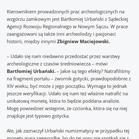
Kierownikiem prowadzonych prac archeologicznych na
wzgórzu zamkowym jest Bartłomiej Urbański z Sądeckiej
Agencji Rozwoju Regionalnego w Nowym Sączu. W prace
zaangażowani są także inni archeolodzy i pasjonaci
historii, między innymi
Zbigniew Maciejowski.
– Udało się nam niedawno przedostać przez warstwy
archeologiczne z czasów średniowiecza – mówi
Bartłomiej Urbański.
– Jakie są tego efekty? Natrafiliśmy
na fragment portalu – zwornik gotycki, prawdopodobnie z
XIV wieku, być może z jego początku. Wymaga to jednak
jeszcze weryfikacji. Udało się nam też właśnie natrafić na
unikatową monetę, która to będzie poddana analizie.
Mogę powiedzieć wstępnie, że czcionka, która się na niej
znajduje jest typowo gotycka.
Ale, jak zaznaczył Urbański numizmatycy w przypadku tej
monety mają zagwozdkę, bo do tej pory nie spotkali się z