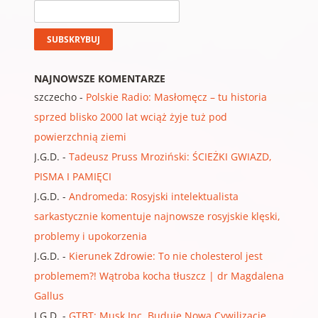
NAJNOWSZE KOMENTARZE
szczecho
-
Polskie Radio: Masłomęcz – tu historia
sprzed blisko 2000 lat wciąż żyje tuż pod
powierzchnią ziemi
J.G.D.
-
Tadeusz Pruss Mroziński: ŚCIEŻKI GWIAZD,
PISMA I PAMIĘCI
J.G.D.
-
Andromeda: Rosyjski intelektualista
sarkastycznie komentuje najnowsze rosyjskie klęski,
problemy i upokorzenia
J.G.D.
-
Kierunek Zdrowie: To nie cholesterol jest
problemem?! Wątroba kocha tłuszcz | dr Magdalena
Gallus
J.G.D.
-
GTBT: Musk Inc. Buduje Nową Cywilizację.