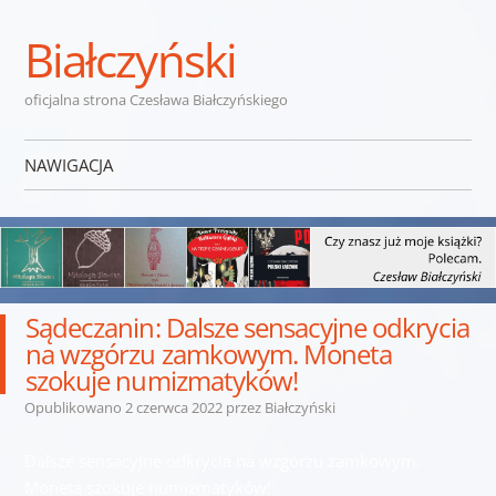
Białczyński
oficjalna strona Czesława Białczyńskiego
NAWIGACJA
Przejdź do treści
Sądeczanin: Dalsze sensacyjne odkrycia
na wzgórzu zamkowym. Moneta
szokuje numizmatyków!
Opublikowano
2 czerwca 2022
przez
Białczyński
Dalsze sensacyjne odkrycia na wzgórzu zamkowym.
Moneta szokuje numizmatyków!