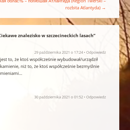
кая область – погибшая Атлантида (Region Twerski –
rozbita Atlantyda)
→
 Ciekawe znalezisko w szczecineckich lasach
”
29 października 2021 o 17:24
Odpowiedz
est to, że ktoś współcześnie wybudował/urządził
kamienie, niż to, że ktoś współcześnie bezmyślnie
kamieniami…
30 października 2021 o 01:52
Odpowiedz