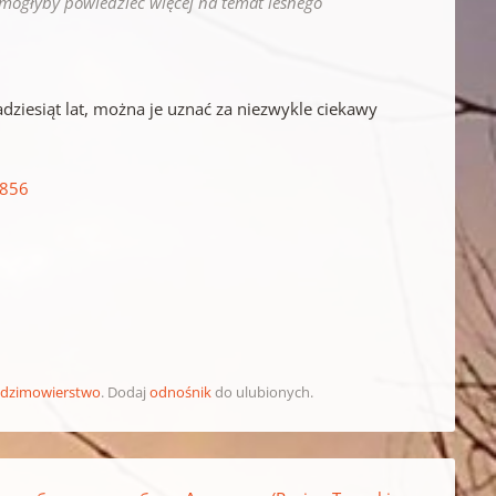
mogłyby powiedzieć więcej na temat leśnego
adziesiąt lat, można je uznać za niezwykle ciekawy
5856
dzimowierstwo
. Dodaj
odnośnik
do ulubionych.