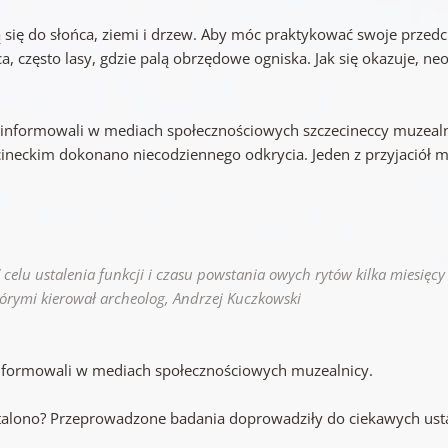
 się do słońca, ziemi i drzew. Aby móc praktykować swoje przedc
a, często lasy, gdzie palą obrzędowe ogniska. Jak się okazuje, ne
oinformowali w mediach społecznościowych szczecineccy muzealni
cineckim dokonano niecodziennego odkrycia. Jeden z przyjaciół m
 celu ustalenia funkcji i czasu powstania owych rytów kilka miesię
tórymi kierował archeolog, Andrzej Kuczkowski
nformowali w mediach społecznościowych muzealnicy.
talono? Przeprowadzone badania doprowadziły do ciekawych ust