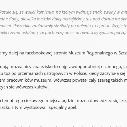
kazało się, że wokół kamienia, na którym widnieje znak, zwany w mit
adne ślady, ale kilka metrów dalej natrafiliśmy tuż pod darnią na ok
amieni. Pośrodku znajdowały się ślady po paleniu tu ognisk. Węgle
zięki czemu ustalono, że pochodzą one z drzewa ściętego…na początk
tamy dalej na facebookowej stronie Muzeum Regionalnego w Szcz
odają muzealnicy znalezisko to najprawdopodobniej nic innego, 
cu tuż po przemianach ustrojowych w Polsce, kiedy zaczynała si
em pracowników muzeum, wówczas powstał cały szereg takich miej
cych się wówczas kultów.
a temat tego ciekawego miejsca będzie można dowiedzieć się czego
wiązku z tym wystosowali specjalny apel.