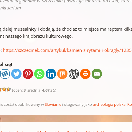
uzeum Regionalne w Szczecinku poszukuje kontaktu do osób, które 
anktuarium
ą dalej muzealnicy i dodają, że chociaż to miejsce ma raptem kilk
nt naszego krajobrazu kulturowego.
o:
https://szczecinek.com/artykul/kamien-z-rytami-i-okragly/123
l się!
(ocen:
3
, średnia:
4,67
z 5)
is został opublikowany w
Słowianie
i otagowany jako
archeologia polska
,
Ro
pisu