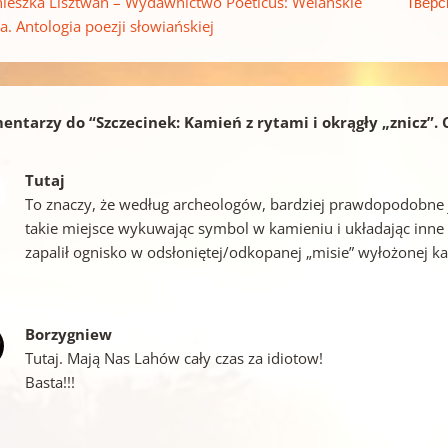
ieszka Lisztwan – Wydawnictwo Poeticus: Welańskie
Тверс
a. Antologia poezji słowiańskiej
entarzy do “
Szczecinek: Kamień z rytami i okrągły „znicz”.
Tutaj
To znaczy, że według archeologów, bardziej prawdopodobne j
takie miejsce wykuwając symbol w kamieniu i układając inne 
zapalił ognisko w odsłoniętej/odkopanej „misie” wyłożonej 
Borzygniew
Tutaj. Mają Nas Lahów cały czas za idiotow!
Basta!!!