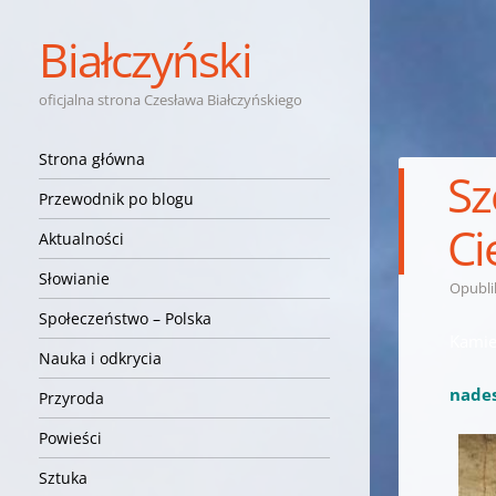
Białczyński
oficjalna strona Czesława Białczyńskiego
Nawigacja
Przejdź do treści
Strona główna
Sz
Przewodnik po blogu
Ci
Aktualności
Słowianie
Opubl
Społeczeństwo – Polska
Kamień
Nauka i odkrycia
nades
Przyroda
Powieści
Sztuka