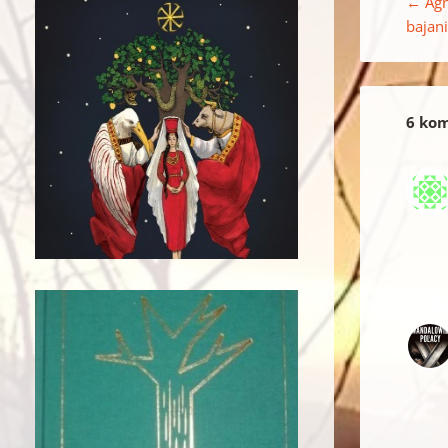
←
Agn
bajani
6 kom