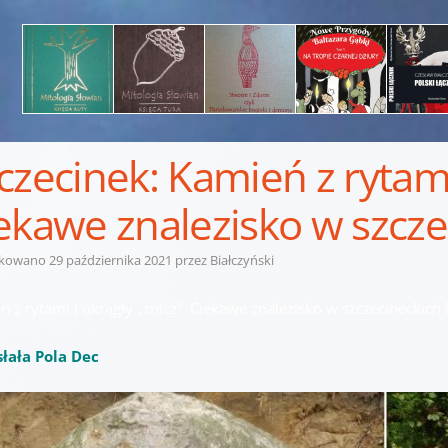
czecinek: Kamień z rytami 
ekawe znalezisko w szcze
ikowano
29 października 2021
przez
Białczyński
 z rytami i okrągły „znicz”. Ciekawe znalezisko w szczecineckich 
łała Pola Dec