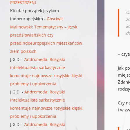
PRZESTRZENI
Kto dał początek językom
O
indoeuropejskim
-
Gościwit
ż
k
Malinowski: Temematyczny – język
d
przedsłowiańskich czy
przedindoeuropejskich mieszkańców
ziem polskich
– czy
J.G.D.
-
Andromeda: Rosyjski
intelektualista sarkastycznie
Jak p
miejs
komentuje najnowsze rosyjskie klęski,
Zdani
problemy i upokorzenia
rodzą
J.G.D.
-
Andromeda: Rosyjski
intelektualista sarkastycznie
Czy n
komentuje najnowsze rosyjskie klęski,
i w z
problemy i upokorzenia
J.G.D.
-
Andromeda: Rosyjski