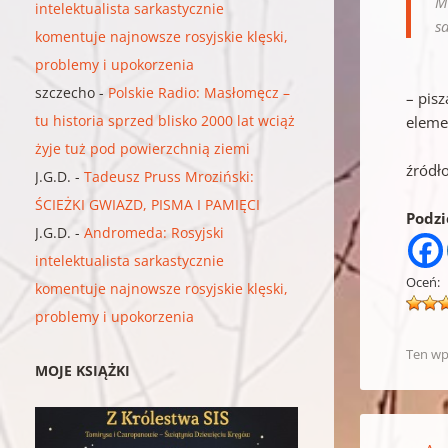
M
intelektualista sarkastycznie
s
komentuje najnowsze rosyjskie klęski,
problemy i upokorzenia
szczecho
-
Polskie Radio: Masłomęcz –
– pisz
tu historia sprzed blisko 2000 lat wciąż
eleme
żyje tuż pod powierzchnią ziemi
źródł
J.G.D.
-
Tadeusz Pruss Mroziński:
ŚCIEŻKI GWIAZD, PISMA I PAMIĘCI
Podzie
J.G.D.
-
Andromeda: Rosyjski
intelektualista sarkastycznie
Oceń:
komentuje najnowsze rosyjskie klęski,
problemy i upokorzenia
Ten wp
MOJE KSIĄŻKI
Nawigacja w