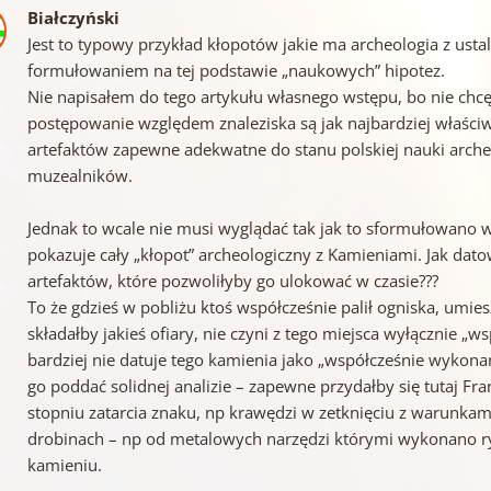
Białczyński
Jest to typowy przykład kłopotów jakie ma archeologia z ust
formułowaniem na tej podstawie „naukowych” hipotez.
Nie napisałem do tego artykułu własnego wstępu, bo nie chcę 
postępowanie względem znaleziska są jak najbardziej właśc
artefaktów zapewne adekwatne do stanu polskiej nauki archeo
muzealników.
Jednak to wcale nie musi wyglądać tak jak to sformułowano w
pokazuje cały „kłopot” archeologiczny z Kamieniami. Jak da
artefaktów, które pozwoliłyby go ulokować w czasie???
To że gdzieś w pobliżu ktoś współcześnie palił ogniska, umi
składałby jakieś ofiary, nie czyni z tego miejsca wyłącznie „
bardziej nie datuje tego kamienia jako „współcześnie wykon
go poddać solidnej analizie – zapewne przydałby się tutaj F
stopniu zatarcia znaku, np krawędzi w zetknięciu z warunk
drobinach – np od metalowych narzędzi którymi wykonano ryt
kamieniu.