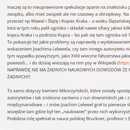
Inaczej są to nieuprawnione spekulacje oparte na znalezisku
związku, albo mieć związek ale nie czasowy a obrzędowy. 
przecież np Wawel i Ślężę i Kopiec Kraka – a wieku Ślężański
ktoś w tym roku palił ognisko i składał nawet ofiary jakieś kil
kopcu Kraka i u podnóża Kopca – bo pali się tam ogniska od 
To pokazuje też jakie problemy są naprawdę z wydatowaniem n
wskazaniem Joachima Lelewela, czy tam innego autorytetu n
tym wypadku powyższym, jako XVIII wieczne fałszerstwa jakie
powiesili… i do dzisiaj wieszają na nim psy w Wikipedii (
https
NAPRAWDĘ NIE MA ŻADNYCH NAUKOWYCH DOWODÓW ŻE FIG
ŻADNYCH!!!
To samo dotyczy kamieni Mikorzyńskich, które zostały spost
autorytetów i tak zrobiono zarówno z run słowiańskich jak i
międzynarodowe – i znów Joachim Lelewel grał tu pierwsze s
wszędzie tam gdzie był ten „naukowiec” przez nich wykorzy
Podobna rolę spełniał w nauce polskiej Bruckner, profesor z B