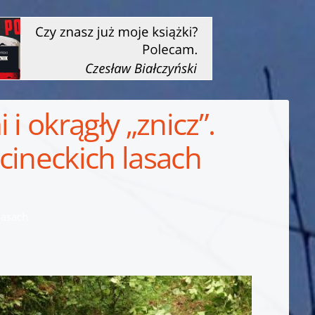
i okrągły „znicz”.
cineckich lasach
lasach