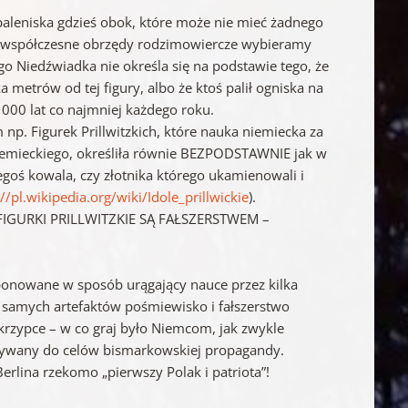
 paleniska gdzieś obok, które może nie mieć żadnego
Na współczesne obrzędy rodzimowiercze wybieramy
ego Niedźwiadka nie określa się na podstawie tego, że
ka metrów od tej figury, albo że ktoś palił ogniska na
1000 lat co najmniej każdego roku.
p. Figurek Prillwitzkich, które nauka niemiecka za
iemieckiego, określiła równie BEZPODSTAWNIE jak w
goś kowala, czy złotnika którego ukamienowali i
://pl.wikipedia.org/wiki/Idole_prillwickie
).
URKI PRILLWITZKIE SĄ FAŁSZERSTWEM –
ponowane w sposób urągający nauce przez kilka
 z samych artefaktów pośmiewisko i fałszerstwo
krzypce – w co graj było Niemcom, jak zwykle
stywany do celów bismarkowskiej propagandy.
erlina rzekomo „pierwszy Polak i patriota”!