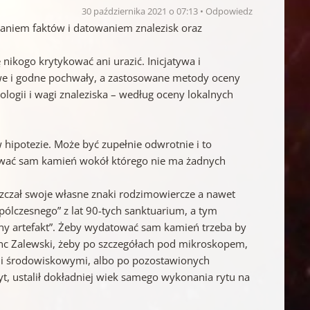
30 października 2021 o 07:13
Odpowiedz
alaniem faktów i datowaniem znalezisk oraz
nikogo krytykować ani urazić. Inicjatywa i
iwe i godne pochwały, a zastosowane metody oceny
logii i wagi znaleziska – według oceny lokalnych
 hipotezie. Może być zupełnie odwrotnie i to
tować sam kamień wokół którego nie ma żadnych
eszczał swoje własne znaki rodzimowiercze a nawet
wspólczesnego” z lat 90-tych sanktuarium, a tym
any artefakt”. Żeby wydatować sam kamień trzeba by
ranc Zalewski, żeby po szczegółach pod mikroskopem,
ami środowiskowymi, albo po pozostawionych
, ustalił dokładniej wiek samego wykonania rytu na