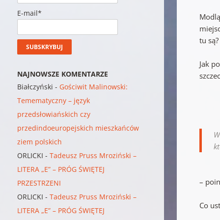
E-mail*
Modlą
miejsc
tu są?
Jak p
NAJNOWSZE KOMENTARZE
szcze
Białczyński
-
Gościwit Malinowski:
Temematyczny – język
przedsłowiańskich czy
przedindoeuropejskich mieszkańców
W
ziem polskich
k
ORLICKI
-
Tadeusz Pruss Mroziński –
LITERA „E” – PRÓG ŚWIĘTEJ
– poi
PRZESTRZENI
ORLICKI
-
Tadeusz Pruss Mroziński –
Co us
LITERA „E” – PRÓG ŚWIĘTEJ