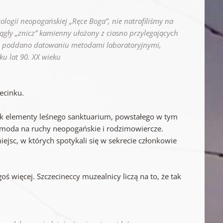
ologii neopogańskiej „Ręce Boga”, nie natrafiliśmy na
rągły „znicz” kamienny ułożony z ciasno przylegających
 te poddano datowaniu metodami laboratoryjnymi,
u lat 90. XX wieku
ecinku.
jak elementy leśnego sanktuarium, powstałego w tym
ę moda na ruchy neopogańskie i rodzimowiercze.
sc, w których spotykali się w sekrecie członkowie
ś więcej. Szczecineccy muzealnicy liczą na to, że tak