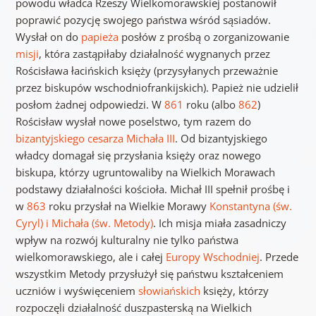
powodu władca Rzeszy Wielkomorawskiej postanowił
poprawić pozycję swojego państwa wśród sąsiadów.
Wysłał on do
papieża
posłów z prośbą o zorganizowanie
misji
, która zastąpiłaby działalność wygnanych przez
Rościsława łacińskich księży (przysyłanych przeważnie
przez biskupów wschodniofrankijskich). Papież nie udzielił
posłom żadnej odpowiedzi. W
861
roku (albo
862
)
Rościsław wysłał nowe poselstwo, tym razem do
bizantyjskiego
cesarza
Michała III
. Od bizantyjskiego
władcy domagał się przysłania księży oraz nowego
biskupa, którzy ugruntowaliby na Wielkich Morawach
podstawy działalności kościoła. Michał III spełnił prośbę i
w
863
roku przysłał na Wielkie Morawy
Konstantyna (św.
Cyryl) i Michała (św. Metody)
. Ich misja miała zasadniczy
wpływ na rozwój kulturalny nie tylko państwa
wielkomorawskiego, ale i całej
Europy Wschodniej
. Przede
wszystkim Metody przysłużył się państwu kształceniem
uczniów i wyświęceniem
słowiańskich
księży, którzy
rozpoczęli działalność duszpasterską na Wielkich