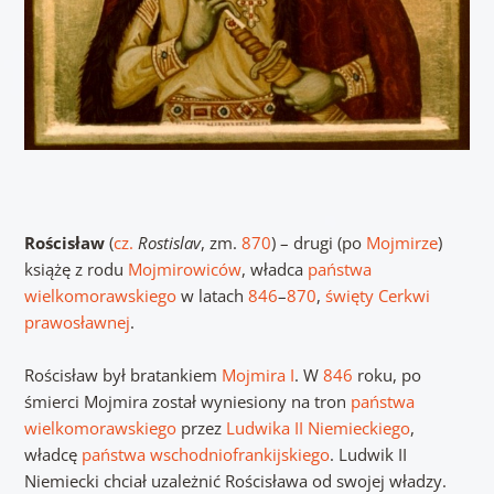
Rościsław
(
cz.
Rostislav
, zm.
870
) – drugi (po
Mojmirze
)
książę z rodu
Mojmirowiców
, władca
państwa
wielkomorawskiego
w latach
846
–
870
,
święty
Cerkwi
prawosławnej
.
Rościsław był bratankiem
Mojmira I
. W
846
roku, po
śmierci Mojmira został wyniesiony na tron
państwa
wielkomorawskiego
przez
Ludwika II Niemieckiego
,
władcę
państwa wschodniofrankijskiego
. Ludwik II
Niemiecki chciał uzależnić Rościsława od swojej władzy.