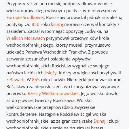
Przypuszczał, że uda mu się podporządkować władcę
wielkomorawskiego własnym politycznym interesom w
Europie Środkowej
. Rościsław prowadził jednak niezależną
politykę. Od
850
roku
książę
morawski zerwał kontakty z
sąsiadem. Zaczął wspomagać opozycję Ludwika, na
Wielkich Morawach
przyjmował przeciwników króla
wschodniofrankijskiego, którzy musieli przymusowo
uciekać z Państwa Wschodnich Franków. Z powodu
zerwania stosunków i osłabienia wpływów
wschodniofrankijskich Rościsław wygnał ze swojego
państwa łacińskich
księży
, którzy w większości przybywali
z
Bawarii
. W
855
roku Ludwik Niemiecki próbował ukarać
Rościsława za nieposłuszeństwo i zorganizował wyprawę
przeciwko
Rzeszy Wielkomorawskiej
. Jego wojsko doszło
aż do głównej twierdzy Rościsława. Wojsko
wielkomorawskie przeprowadziło zwycięskie
kontruderzenie. Następnie Rościsław ścigał wojska
wschodniofrankijskie, aż za graniczną rzekę
Dunaj
i złupił
wschodniofrankijskie ziemie na drugim jej brzegu.