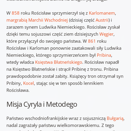
W
858
roku Rościsław sprzymierzył się z
Karlomanem
,
margrabią
Marchii Wschodniej
(dzisiaj część
Austrii
) i
zarazem synem Ludwika Niemieckiego. Rościsław zyskał
dzięki temu sojuszowi część ziem dzisiejszych
Węgier
,
które przyłączył do swojego państwa. W
861
roku
Rościsław i Karloman ponownie zaatakowali siły Ludwika
Niemieckiego, którego sprzymierzeńcem był
Pribina
,
wtedy władca
Księstwa Błatneńskiego
. Rościsław napadł
na Księstwo Błatneńskie i strącił Pribinę z tronu. Pribina
prawdopodobnie został zabity. Książęcy tron otrzymał syn
Pribiny,
Kocel
, stając się w ten sposób lennikiem
Rościsława.
Misja Cyryla i Metodego
Państwo wschodniofrankijskie wraz z sojuszniczą
Bułgarią
,
nadal zagrażały państwu wielkomorawskiemu. Z tego