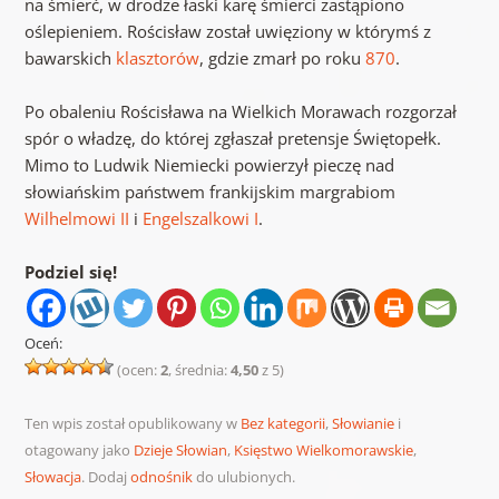
na śmierć, w drodze łaski karę śmierci zastąpiono
oślepieniem. Rościsław został uwięziony w którymś z
bawarskich
klasztorów
, gdzie zmarł po roku
870
.
Po obaleniu Rościsława na Wielkich Morawach rozgorzał
spór o władzę, do której zgłaszał pretensje Świętopełk.
Mimo to Ludwik Niemiecki powierzył pieczę nad
słowiańskim państwem frankijskim margrabiom
Wilhelmowi II
i
Engelszalkowi I
.
Podziel się!
Oceń:
(ocen:
2
, średnia:
4,50
z 5)
Ten wpis został opublikowany w
Bez kategorii
,
Słowianie
i
otagowany jako
Dzieje Słowian
,
Księstwo Wielkomorawskie
,
Słowacja
. Dodaj
odnośnik
do ulubionych.