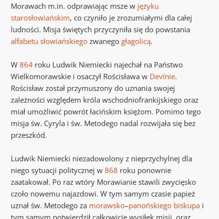
Morawach m.in. odprawiając msze w
języku
starosłowiańskim
, co czyniło je zrozumiałymi dla całej
ludności. Misja świętych przyczyniła się do powstania
alfabetu
słowiańskiego
zwanego
głagolicą
.
W
864
roku Ludwik Niemiecki najechał na Państwo
Wielkomorawskie i osaczył Rościsława w
Devínie
.
Rościsław został przymuszony do uznania swojej
zależności względem króla wschodniofrankijskiego oraz
miał umożliwić powrót łacińskim księżom. Pomimo tego
misja św. Cyryla i św. Metodego nadal rozwijała się bez
przeszkód.
Ludwik Niemiecki niezadowolony z nieprzychylnej dla
niego sytuacji politycznej w
868
roku ponownie
zaatakował. Po raz wtóry Morawianie stawili zwycięsko
czoło nowemu najazdowi. W tym samym czasie papież
uznał św. Metodego za
morawsko
–
panońskiego
biskupa
i
tym samym potwierdził całkowicie wysiłek misji, oraz