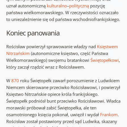
uznał autonomiczną
kulturalno
–
polityczną
pozycję
państwa wielkomorawskiego. W rzeczywistości oznaczało
to uniezależnienie się od państwa wschodniofrankijskiego.
Koniec panowania
Rościsław powierzył sprawowanie władzy nad
Księstwem
Nitrzańskim
(autonomiczne księstwo, część Państwa
Wielkomorawskiego) swojemu bratankowi
Świętopełkowi
,
który zaczął rządzić wraz z Rościsławem.
W
870
roku Świętopełk zawarł porozumienie z Ludwikiem
Niemcem skierowane przeciwko Rościsławowi, i powierzył
Księstwo Nitrzańskie opiece króla frankijskiego.
Świętopełk podniósł bunt przeciwko Rościsławowi. Władca
morawski próbował zabić Świętopełka, ale ten
osamotnionego księcia pokonał, uwięził i wydał
Frankom
.
Rościsław został postawiony przed sąd Ludwika, skazany