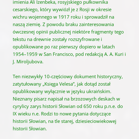
imienia Ali Izenbeka, rosyjskiego pułkownika
cesarskiego, który wywiózł je z Rosji w okresie
wichru wojennego w 1917 roku i sprowadził na
naszą ziemię. Z powodu braku zainteresowania
ówczesnej opinii publicznej niektóre fragmenty tego
tekstu na drewnie zostały rozszyfrowane i
opublikowane po raz pierwszy dopiero w latach
1954–1959 w San Francisco, pod redakcją A. A. Kuri i
J. Miroljubova.
Ten niezwykły 10-częściowy dokument historyczny,
zatytułowany „Księga Velesa”, jak dotąd został
opublikowany wyłącznie w języku ukraińskim.
Nieznany pisarz napisał na brzozowych deskach w
cyrylicy zarys historii Słowian od 650 roku p.n.e. do
IX wieku n.e. Rodzi to nowe pytania dotyczące
historii Słowian, na tle starej, dziesieciowiekowej
historii Słowian.