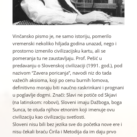
Vinčansko pismo je, ne samo istoriju, pomerilo
vremenski nekoliko hiljada godina unazad, nego i
prostorno izmenilo civilizacijsku kartu, ali se
pomeranja tu ne zaustavljaju. Prof. Pešić u
predavanju o Slovenskoj civilizaciji (1991. god.), pod
nazivom “Zavera poricanja”, navodi niz do tada
važećih aksioma, koji po cenu burnih lomova,
definitivno moraju biti naučno raskrinkani i prognani
u poglavlje dogmi. Znači: Slavi ne potiče od Skjavi
(na latinskom: robovi), Sloveni imaju Dažboga, boga
Sunca, te otuda njihov etnonim koji imenuje ovu
civilizaciju kao civilizaciju svetlosti.
Sloveni nisu bili bez jezika sve do početka nove ere i
nisu čekali braću Ćirila i Metodija da im daju prvo