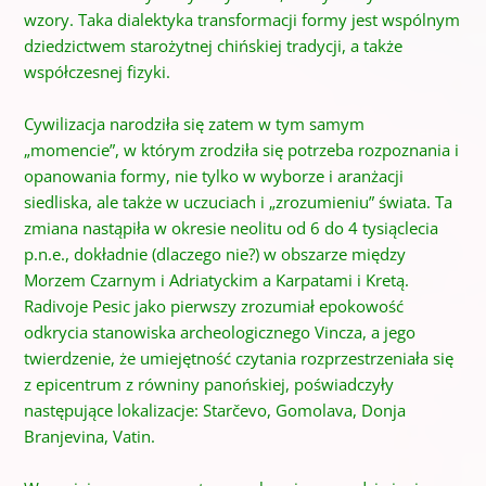
wzory. Taka dialektyka transformacji formy jest wspólnym
dziedzictwem starożytnej chińskiej tradycji, a także
współczesnej fizyki.
Cywilizacja narodziła się zatem w tym samym
„momencie”, w którym zrodziła się potrzeba rozpoznania i
opanowania formy, nie tylko w wyborze i aranżacji
siedliska, ale także w uczuciach i „zrozumieniu” świata. Ta
zmiana nastąpiła w okresie neolitu od 6 do 4 tysiąclecia
p.n.e., dokładnie (dlaczego nie?) w obszarze między
Morzem Czarnym i Adriatyckim a Karpatami i Kretą.
Radivoje Pesic jako pierwszy zrozumiał epokowość
odkrycia stanowiska archeologicznego Vincza, a jego
twierdzenie, że umiejętność czytania rozprzestrzeniała się
z epicentrum z równiny panońskiej, poświadczyły
następujące lokalizacje: Starčevo, Gomolava, Donja
Branjevina, Vatin.