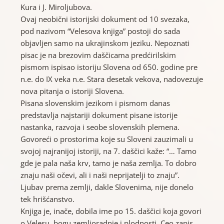
Kura i J. Miroljubova.
Ovaj neobični istorijski dokument od 10 svezaka,
pod nazivom “Velesova knjiga” postoji do sada
objavljen samo na ukrajinskom jeziku. Nepoznati
pisac je na brezovim daščicama predćirilskim
pismom ispisao istoriju Slovena od 650. godine pre
n.e. do IX veka n.e. Stara desetak vekova, nadovezuje
nova pitanja o istoriji Slovena.
Pisana slovenskim jezikom i pismom danas
predstavlja najstariji dokument pisane istorije
nastanka, razvoja i seobe slovenskih plemena.
Govoreći o prostorima koje su Sloveni zauzimali u
svojoj najranijoj istoriji, na 7. daščici kaže: “… Tamo
gde je pala naša krv, tamo je naša zemlja. To dobro
znaju naši očevi, ali i naši neprijatelji to znaju”.
Ljubav prema zemlji, dakle Slovenima, nije donelo
tek hrišćanstvo.
Knjiga je, inače, dobila ime po 15. daščici koja govori
o Velesu, bogu zemljoradnje i plodnosti. Ceo zapis