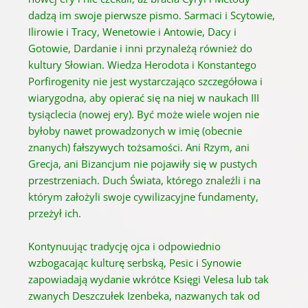
dadzą im swoje pierwsze pismo. Sarmaci i Scytowie,
Ilirowie i Tracy, Wenetowie i Antowie, Dacy i
Gotowie, Dardanie i inni przynależą również do
kultury Słowian. Wiedza Herodota i Konstantego
Porfirogenity nie jest wystarczająco szczegółowa i
wiarygodna, aby opierać się na niej w naukach III
tysiąclecia (nowej ery). Być może wiele wojen nie
byłoby nawet prowadzonych w imię (obecnie
znanych) fałszywych tożsamości. Ani Rzym, ani
Grecja, ani Bizancjum nie pojawiły się w pustych
przestrzeniach. Duch Świata, którego znaleźli i na
którym założyli swoje cywilizacyjne fundamenty,
przeżył ich.
Kontynuując tradycję ojca i odpowiednio
wzbogacając kulturę serbską, Pesic i Synowie
zapowiadają wydanie wkrótce Księgi Velesa lub tak
zwanych Deszczułek Izenbeka, nazwanych tak od