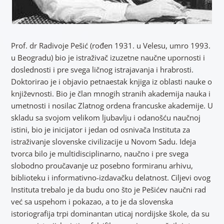
Prof. dr Radivoje Pešić (rođen 1931. u Velesu, umro 1993.
u Beogradu) bio je istraživač izuzetne naučne upornosti i
doslednosti i pre svega ličnog istrajavanja i hrabrosti.
Doktorirao je i objavio petnaestak knjiga iz oblasti nauke o
književnosti. Bio je član mnogih stranih akademija nauka i
umetnosti i nosilac Zlatnog ordena francuske akademije. U
skladu sa svojom velikom ljubavlju i odanošću naučnoj
istini, bio je inicijator i jedan od osnivača Instituta za
istraživanje slovenske civilizacije u Novom Sadu. Ideja
tvorca bilo je multidisciplinarno, naučno i pre svega
slobodno proučavanje uz posebno formiranu arhivu,
biblioteku i informativno-izdavačku delatnost. Ciljevi ovog
Instituta trebalo je da budu ono što je Pešićev naučni rad
već sa uspehom i pokazao, a to je da slovenska
istoriografija trpi dominantan uticaj nordijske škole, da su