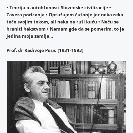
• Teorija o autohtonosti Slovenske civilizacije •
Zavera poricanja • Optužujem ćutanje jer neka reka
teče svojim tokom, ali neka ne ruši kuću • Neću se
braniti bekstvom • Nemam gde da se pomerim, to je
jedina moja zemlja…
Prof. dr Radivoje Pešić (1931-1993)