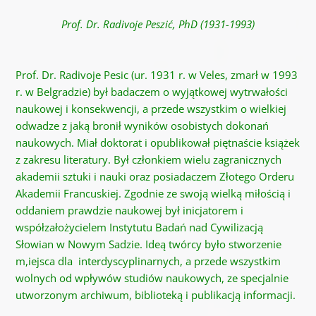
Prof. Dr. Radivoje Peszić, PhD (1931-1993)
Prof. Dr. Radivoje Pesic (ur. 1931 r. w Veles, zmarł w 1993
r. w Belgradzie) był badaczem o wyjątkowej wytrwałości
naukowej i konsekwencji, a przede wszystkim o wielkiej
odwadze z jaką bronił wyników osobistych dokonań
naukowych. Miał doktorat i opublikował piętnaście książek
z zakresu literatury. Był członkiem wielu zagranicznych
akademii sztuki i nauki oraz posiadaczem Złotego Orderu
Akademii Francuskiej. Zgodnie ze swoją wielką miłością i
oddaniem prawdzie naukowej był inicjatorem i
współzałożycielem Instytutu Badań nad Cywilizacją
Słowian w Nowym Sadzie. Ideą twórcy było stworzenie
m,iejsca dla interdyscyplinarnych, a przede wszystkim
wolnych od wpływów studiów naukowych, ze specjalnie
utworzonym archiwum, biblioteką i publikacją informacji.