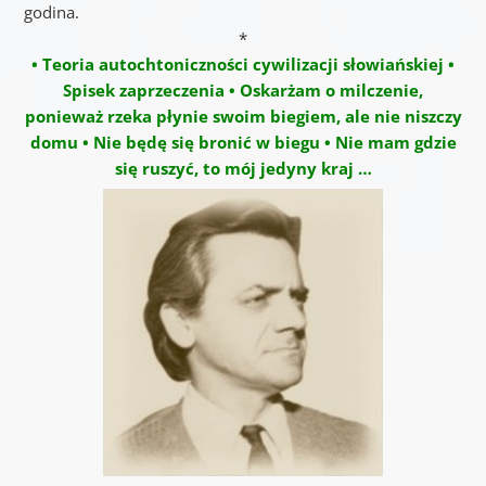
godina.
*
• Teoria autochtoniczności cywilizacji słowiańskiej •
Spisek zaprzeczenia • Oskarżam o milczenie,
ponieważ rzeka płynie swoim biegiem, ale nie niszczy
domu • Nie będę się bronić w biegu • Nie mam gdzie
się ruszyć, to mój jedyny kraj …