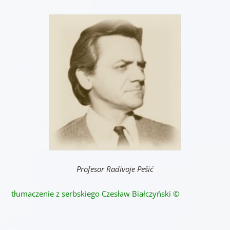
Profesor Radivoje Pešić
tłumaczenie z serbskiego Czesław Białczyński ©