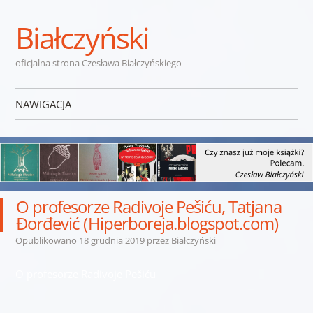
Białczyński
oficjalna strona Czesława Białczyńskiego
NAWIGACJA
Przejdź do treści
O profesorze Radivoje Pešiću, Tatjana
Đorđević (Hiperboreja.blogspot.com)
Opublikowano
18 grudnia 2019
przez
Białczyński
O profesorze Radivoje Pešiću