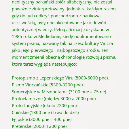
neolityczny bałkański zbiór alfabetyczny, nie został
poważnie zinterpretowany. Jednak za każdym razem,
gdy do tych odkryć podchodzono z naukową
uczciwością, były one akceptowane jako dowód
autentycznej wiedzy. Pełną afirmację uzyskano w
1985 roku w Mediolanie, kiedy udokumentowano
system pisma, nazwany tak na cześć kultury Vincza
jako jego pierwszego i najbogatszego źródła. Ten
moment zmienił obecną chronologię rozwoju pisma,
która teraz wygląda następująco:
Protopismo z Lepenskiego Viru (8000-6000 pne).
Pismo Vinczańskie (5300-3200 pne).
Sumeryjskie w Mezopotamii (3100 pne – 75 ne).
Protoelamiczne (między 3000 a 2000 pne).
Proto-Indyjskie (około 2200 pne).
Chińskie (1300 pne i trwa do dziś)
Egipskie (3000 pne – 400 pne).
Kreteńske (2000–1200 pne).