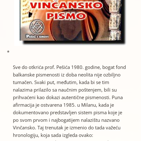
*
Sve do otkrića prof. Pešića 1980. godine, bogat fond
balkanske pismenosti iz doba neolita nije ozbiljno
tumačen. Svaki put, međutim, kada bi se tim
nalazima prilazilo sa naučnim poštenjem, bili su
prihvaćeni kao dokazi autentične pismenosti. Puna
afirmacija je ostvarena 1985. u Milanu, kada je
dokumentovano predstavljen sistem pisma koje je
po svom prvom i najbogatijem nalazištu nazvano
Vinčansko. Taj trenutak je izmenio do tada važeću
hronologiju, koja sada izgleda ovako: