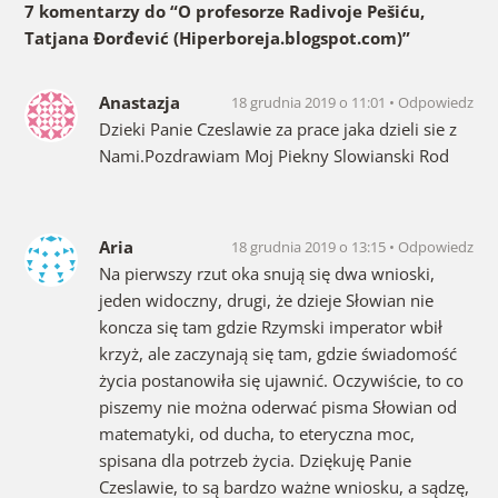
7 komentarzy do “
O profesorze Radivoje Pešiću,
Tatjana Đorđević (Hiperboreja.blogspot.com)
”
Anastazja
18 grudnia 2019 o 11:01
Odpowiedz
Dzieki Panie Czeslawie za prace jaka dzieli sie z
Nami.Pozdrawiam Moj Piekny Slowianski Rod
Aria
18 grudnia 2019 o 13:15
Odpowiedz
Na pierwszy rzut oka snują się dwa wnioski,
jeden widoczny, drugi, że dzieje Słowian nie
koncza się tam gdzie Rzymski imperator wbił
krzyż, ale zaczynają się tam, gdzie świadomość
życia postanowiła się ujawnić. Oczywiście, to co
piszemy nie można oderwać pisma Słowian od
matematyki, od ducha, to eteryczna moc,
spisana dla potrzeb życia. Dziękuję Panie
Czeslawie, to są bardzo ważne wniosku, a sądzę,