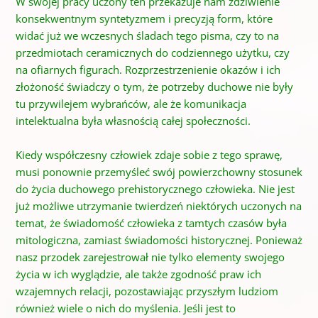
W swojej pracy uczony ten przekazuje nam zdziwienie
konsekwentnym syntetyzmem i precyzją form,
które
widać już we wczesnych śladach tego pisma, czy to na
przedmiotach ceramicznych do codziennego użytku, czy
na ofiarnych figurach. Rozprzestrzenienie okazów i ich
złożoność świadczy o tym, że potrzeby duchowe nie były
tu przywilejem wybrańców, ale że komunikacja
intelektualna była własnością całej społeczności.
Kiedy współczesny człowiek zdaje sobie z tego sprawę,
musi ponownie przemyśleć swój powierzchowny stosunek
do życia duchowego prehistorycznego człowieka. Nie jest
już możliwe utrzymanie twierdzeń niektórych uczonych na
temat, że świadomość
człowieka z tamtych czasów była
mitologiczna
, zamiast świadomości historycznej.
Ponieważ
nasz przodek zarejestrował nie tylko elementy swojego
życia w ich wyglądzie, ale także zgodność praw ich
wzajemnych relacji, pozostawiając przyszłym ludziom
również wiele o nich do myślenia.
Jeśli jest to