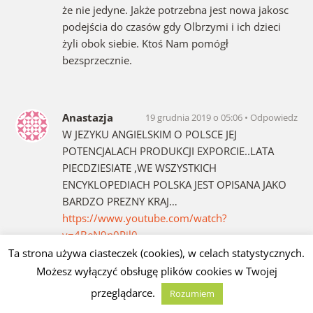
że nie jedyne. Jakże potrzebna jest nowa jakosc
podejścia do czasów gdy Olbrzymi i ich dzieci
żyli obok siebie. Ktoś Nam pomógł
bezsprzecznie.
Anastazja
19 grudnia 2019 o 05:06
Odpowiedz
W JEZYKU ANGIELSKIM O POLSCE JEJ
POTENCJALACH PRODUKCJI EXPORCIE..LATA
PIECDZIESIATE ,WE WSZYSTKICH
ENCYKLOPEDIACH POLSKA JEST OPISANA JAKO
BARDZO PREZNY KRAJ…
https://www.youtube.com/watch?
v=4BeN9n0Pil0
OTO PRAWDA NIEKONIECZNIE WE WSZYSTKIM
Ta strona używa ciasteczek (cookies), w celach statystycznych.
OPISANA DOKLADNIE,SZCZEGOLNIE O
Możesz wyłączyć obsługę plików cookies w Twojej
ROLNIKACH I WLASCICIELACH ZIEMSKICH…ALE
przeglądarce.
Rozumiem
RESZTA JEST DOKLADNIE OPISANA.PMPSR-