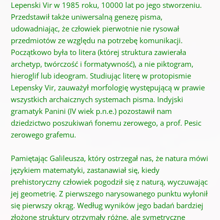
Lepenski Vir w 1985 roku, 10000 lat po jego stworzeniu.
Przedstawił także uniwersalną genezę pisma,
udowadniając, że człowiek pierwotnie nie rysował
przedmiotów ze względu na potrzebę komunikacji.
Początkowo była to litera (której struktura zawierała
archetyp, twórczość i formatywność), a nie piktogram,
hieroglif lub ideogram. Studiując literę w protopismie
Lepensky Vir, zauważył morfologię występującą w prawie
wszystkich archaicznych systemach pisma. Indyjski
gramatyk Panini (IV wiek p.n.e.) pozostawił nam
dziedzictwo poszukiwań fonemu zerowego, a prof. Pesic
zerowego grafemu.
Pamiętając Galileusza, który ostrzegał nas, że natura mówi
językiem matematyki, zastanawiał się, kiedy
prehistoryczny człowiek pogodził się z naturą, wyczuwając
jej geometrię. Z pierwszego narysowanego punktu wyłonił
się pierwszy okrąg. Według wyników jego badań bardziej
złożone struktury otrzymały różne, ale symetryczne