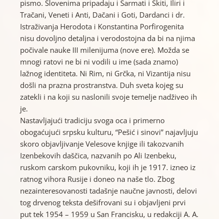
pismo. Slovenima pripadaju i Sarmati i Skiti, Iliri i
Tračani, Veneti i Anti, Dačani i Goti, Dardanci i dr.
Istraživanja Herodota i Konstantina Porfirogenita
nisu dovoljno detaljna i verodostojna da bi na njima
počivale nauke III milenijuma (nove ere). Možda se
mnogi ratovi ne bi ni vodili u ime (sada znamo)
lažnog identiteta. Ni Rim, ni Grčka, ni Vizantija nisu
došli na prazna prostranstva. Duh sveta kojeg su
zatekli i na koji su naslonili svoje temelje nadživeo ih
je.
Nastavljajući tradiciju svoga oca i primerno
obogaćujući srpsku kulturu, “Pešić i sinovi” najavljuju
skoro objavljivanje Velesove knjige ili takozvanih
Izenbekovih daščica, nazvanih po Ali Izenbeku,
ruskom carskom pukovniku, koji ih je 1917. izneo iz
ratnog vihora Rusije i doneo na naše tlo. Zbog
nezainteresovanosti tadašnje naučne javnosti, delovi
tog drvenog teksta dešifrovani su i objavljeni prvi
put tek 1954 – 1959 u San Francisku, u redakciji A. A.