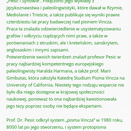
„Pesic i Synowie”. Połączono jego wykłady z
językoznawstwa i paleolingwistyki, które dawał w Rzymie,
Mediolanie i Trieście, a także
publikuje się
wyniki prawie
czterdziestu lat pracy badawczej nad pismem Vincza.
Praca ta znalazła odzwierciedlenie w usystematyzowaniu
grafów i odkryciu rządzących nimi praw, a także w
porównaniach z etruskim, ale i kreteńskim, sanskrytem, ​​
anglosaskim i innymi zapisami.
Potwierdzenie swoich twierdzeń znalazł profesor Pesic w
pracy najbardziej kompetentnego europejskiego
paleolingwisty Haralda Harmana, a także prof. Marii
Gimbutas, która założyła Katedrę Studium Pisma Vincza na
University of California. Niestety tego rodzaju wsparcie nie
było dla niego dostępne w krajowej społeczności
naukowej, ponieważ to ona najbardziej kwestionowała
jego tezy poprzez osoby nie będące ekspertami.
Prof. Dr. Pesic odkrył system „pisma Vincza” w 1980 roku,
8000 lat po jego stworzeniu, i system protopisma