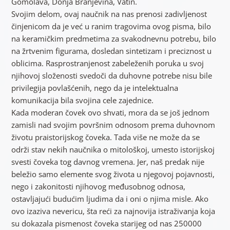
Gomolava, Donja Branjevina, Vatin.
Svojim delom, ovaj naučnik na nas prenosi zadivljenost
činjenicom da je već u ranim tragovima ovog pisma, bilo
na keramičkim predmetima za svakodnevnu potrebu, bilo
na žrtvenim figurama, dosledan sintetizam i preciznost u
oblicima. Rasprostranjenost zabeleženih poruka u svoj
njihovoj složenosti svedoči da duhovne potrebe nisu bile
privilegija povlašćenih, nego da je intelektualna
komunikacija bila svojina cele zajednice.
Kada moderan čovek ovo shvati, mora da se još jednom
zamisli nad svojim površnim odnosom prema duhovnom
životu praistorijskog čoveka. Tada više ne može da se
održi stav nekih naučnika o mitološkoj, umesto istorijskoj
svesti čoveka tog davnog vremena. Jer, naš predak nije
beležio samo elemente svog života u njegovoj pojavnosti,
nego i zakonitosti njihovog međusobnog odnosa,
ostavljajući budućim ljudima da i oni o njima misle. Ako
ovo izaziva nevericu, šta reći za najnovija istraživanja koja
su dokazala pismenost čoveka starijeg od nas 250000