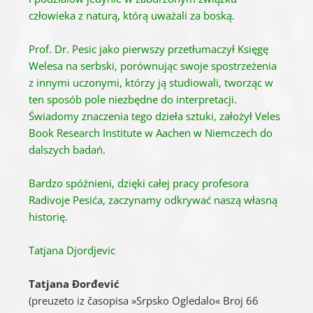
człowieka z naturą, którą uważali za boską.
Prof. Dr. Pesic jako pierwszy przetłumaczył Księgę
Welesa na serbski, porównując swoje spostrzeżenia
z innymi uczonymi, którzy ją studiowali, tworząc w
ten sposób pole niezbędne do interpretacji.
Świadomy znaczenia tego dzieła sztuki, założył Veles
Book Research Institute w Aachen w Niemczech do
dalszych badań.
Bardzo spóźnieni, dzięki całej pracy profesora
Radivoje Pesića, zaczynamy odkrywać naszą własną
historię.
Tatjana Djordjevic
Tatjana Đorđević
(preuzeto iz časopisa »Srpsko Ogledalo« Broj 66