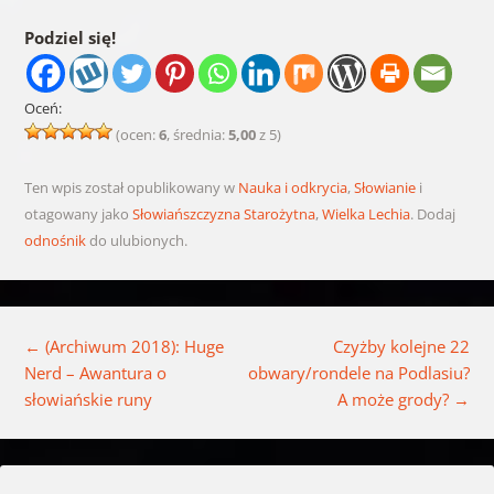
Podziel się!
Oceń:
(ocen:
6
, średnia:
5,00
z 5)
Ten wpis został opublikowany w
Nauka i odkrycia
,
Słowianie
i
otagowany jako
Słowiańszczyzna Starożytna
,
Wielka Lechia
. Dodaj
odnośnik
do ulubionych.
Nawigacja wpisu
←
(Archiwum 2018): Huge
Czyżby kolejne 22
Nerd – Awantura o
obwary/rondele na Podlasiu?
słowiańskie runy
A może grody?
→