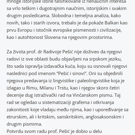
mnoge istorijske istine falsifikovane iz nenaučnih interesa
sa vrlo teškim i dugotrajnim naučnim, istorijskim i svakim
drugim posledicama. Slobodna i temeljna analiza, kako
novih, tako i starih izvora, trebalo je da pokaže Balkan kao
prvu Evropu i istočnik evropske pismenosti i civilizacije,
kao i autohtonost Slovena na njegovim prostorima.
Za života prof. dr Radivoje Pešić nije doživeo da njegovi
radovi iz ove oblasti budu objavljeni na srpskom jeziku,
što sada ispravlja izdavačka kuća, koju su osnovali njegovi
naslednici pod imenom “Pešić i sinovi”. Oni su objedinili
njegova predavanja iz lingvistike i paleolingvistike koja je
izlagao u Rimu, Milanu i Trstu, kao i njegov skoro četiri
decenije dug istraživački rad na Vinčanskom pismu. Taj
rad se ogledao u sistematizaciji grafema i otkrivanja
zakonitosti koje vladaju među njima, kao i upoređivanje sa
etrurskim, ali i kritskim, sanskritskim, anglosaksonskim i
drugim pismima.
Potvrdu svom radu prof. Pešić je dobio u delu