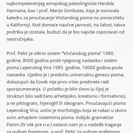
najkompetentnijeg evropskog paleolingviste Haralda
Harmana, kao i prof. Marije Gimbutas, koja je osnovala
katedru za proučavanje Vinčanskog pisma na univerzitetu
u Kaliforniji. Kod domaće naučne javnosti, na žalost, takva
podrška je izostala, budući da je bio najviše osporavan od
nestručnjaka.
Prof. Pešić je otkrio sistem “Vinčanskog pisma” 1980.
godine, 8000 godina posle njegovog nastanka i sistem
pisma Lepenskog Vira 1985. godine, 10000 godina posle
nastanka. Ujedno je i predočio univerzalnu genezu pisma,
dokazujući da čovek nije prvo crtao predmete radi
sporazumevanja. U početku je bilo slovo (u čijoj je
strukturi bilo sadržano arhetipsko, kreativno i formativno),
a ne piktogram, hijeroglif ili ideogram. Proučavajući pismo
Lepenskog Vira, uočio je morfologiju koja se nalazi u skoro
svim arhajskim sistemima pisma. Indijski gramatičar
Panini (IV vek pre n.e.) ostavio nam je u nasleđe traganje
za nultom fonemom, a prof. Pešić za nultom grafemom.