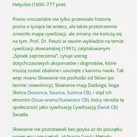
Hetyckie (1600–777 pne).
Pismo vinczańskie nie tylko przeniosło historię
pisma o tysiące lat wstecz, ale także przestrzennie
zmieniło mapę cywilizacji, ale zmiany nie kończą się
na tym. Prof. Dr. Peszić w swoim wykładzie na temat
cywilizacji słowiańskiej (1991), zatytułowanym
„Spisek zaprzeczenia”, cytuje szereg
dotychczasowych aksjomatów i dogmatów, które
muszą zostać obalone i usunięte z kanonu nauki. Tak
więc miano Słowianie nie pochodzi od Sklavi (po
łacinie: niewolnicy), Słowianie mają Dażboga, boga
Słońca
(Souonca, Sounca, Suonca CB)
, i stąd ich
etnonim
(Souo-wiano/Suowiano CB)
, który określa tę
społeczność jako cywilizację Cywilizacją
(Świat CB)
Światła.
Słowianie nie pozostawali bez języka aż do początku
nowej ery i nie czekali, aż bracia Cyryl i Metody