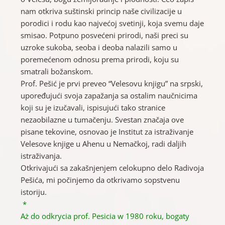
nam otkriva suštinski princip naše civilizacije u
porodici i rodu kao najvećoj svetinji, koja svemu daje
smisao. Potpuno posvećeni prirodi, naši preci su
uzroke sukoba, seoba i deoba nalazili samo u
poremećenom odnosu prema prirodi, koju su
smatrali božanskom.
Prof. Pešić je prvi preveo “Velesovu knjigu” na srpski,
upoređujući svoja zapažanja sa ostalim naučnicima
koji su je izučavali, ispisujući tako stranice
nezaobilazne u tumačenju. Svestan značaja ove
pisane tekovine, osnovao je Institut za istraživanje
Velesove knjige u Ahenu u Nemačkoj, radi daljih
istraživanja.
Otkrivajući sa zakašnjenjem celokupno delo Radivoja
Pešića, mi počinjemo da otkrivamo sopstvenu
istoriju.
*
Aż do odkrycia prof. Pesicia w 1980 roku, bogaty