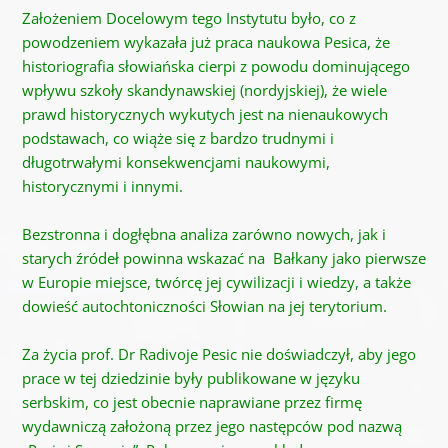
Założeniem Docelowym tego Instytutu było, co z
powodzeniem wykazała już praca naukowa Pesica, że
historiografia słowiańska cierpi z powodu dominującego
wpływu szkoły skandynawskiej (nordyjskiej), że wiele
prawd historycznych wykutych jest na nienaukowych
podstawach, co wiąże się z bardzo trudnymi i
długotrwałymi konsekwencjami naukowymi,
historycznymi i innymi.
Bezstronna i dogłębna analiza zarówno nowych, jak i
starych źródeł powinna wskazać na Bałkany jako pierwsze
w Europie miejsce, twórcę jej cywilizacji i wiedzy, a także
dowieść autochtoniczności Słowian na jej terytorium.
Za życia prof. Dr Radivoje Pesic nie doświadczył, aby jego
prace w tej dziedzinie były publikowane w języku
serbskim, co jest obecnie naprawiane przez firmę
wydawniczą założoną przez jego następców pod nazwą