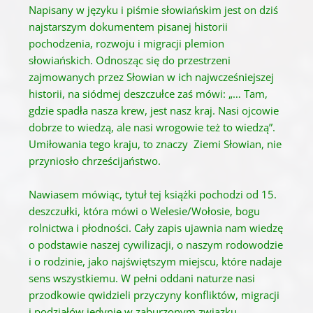
Napisany w języku i piśmie słowiańskim jest on dziś
najstarszym dokumentem pisanej historii
pochodzenia, rozwoju i migracji plemion
słowiańskich. Odnosząc się do przestrzeni
zajmowanych przez Słowian w ich najwcześniejszej
historii, na siódmej deszczułce zaś mówi: „… Tam,
gdzie spadła nasza krew, jest nasz kraj. Nasi ojcowie
dobrze to wiedzą, ale nasi wrogowie też to wiedzą”.
Umiłowania tego kraju, to znaczy Ziemi Słowian, nie
przyniosło chrześcijaństwo.
Nawiasem mówiąc, tytuł tej książki pochodzi od 15.
deszczułki, która mówi o Welesie/Wołosie, bogu
rolnictwa i płodności. Cały zapis ujawnia nam wiedzę
o podstawie naszej cywilizacji, o naszym rodowodzie
i o rodzinie, jako najświętszym miejscu, które nadaje
sens wszystkiemu. W pełni oddani naturze nasi
przodkowie qwidzieli przyczyny konfliktów, migracji
i podziałów jedynie w zaburzonym związku