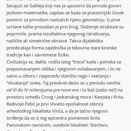
Sećajući se Galileja koji nas je upozorio da priroda govori
jezikom matematike, zapitao se kada se praistorijski čovek
pomirio sa prirodom naslutivši njenu geometriju. Iz prve
ucrtane tačke proizašao je prvi krug. Složenije strukture su
poprimile, prema rezultatima njegovog istraživanja,
različite ali simetrične obrasce. Takva dijalektika
preobražaja forme zajednička je tekovina stare kineske
tradicije kao i savremene fizike.
Civilizacija se, dakle, rodila istog “trena” kada i potreba za
prepoznavanjem oblika i njegovim ovladavanjem, i to ne
samo u izboru i rasporedu staništa nego i osećanja i
“shvatanja” sveta. Taj preokret desio se u periodu neolita
od VI do IV milenijuma pre nove ere i to baš (zašto ne?) na
prostoru između Crnog i Jadranskog mora i Karpata i Krita.
Radivoje Pešić je prvi shvatio epohalnost otkrića
arheološkog lokaliteta Vinča, a da je tačno njegovo
tvrđenje da se iz tog epicentra pismenost širila
Panonskom ravnicom, svedoče lokaliteti: Starčevo,