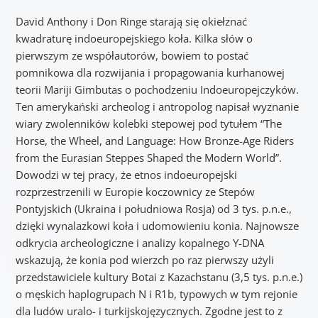
David Anthony i Don Ringe starają się okiełznać
kwadraturę indoeuropejskiego koła. Kilka słów o
pierwszym ze współautorów, bowiem to postać
pomnikowa dla rozwijania i propagowania kurhanowej
teorii Mariji Gimbutas o pochodzeniu Indoeuropejczyków.
Ten amerykański archeolog i antropolog napisał wyznanie
wiary zwolenników kolebki stepowej pod tytułem “The
Horse, the Wheel, and Language: How Bronze-Age Riders
from the Eurasian Steppes Shaped the Modern World”.
Dowodzi w tej pracy, że etnos indoeuropejski
rozprzestrzenili w Europie koczownicy ze Stepów
Pontyjskich (Ukraina i południowa Rosja) od 3 tys. p.n.e.,
dzięki wynalazkowi koła i udomowieniu konia. Najnowsze
odkrycia archeologiczne i analizy kopalnego Y-DNA
wskazują, że konia pod wierzch po raz pierwszy użyli
przedstawiciele kultury Botai z Kazachstanu (3,5 tys. p.n.e.)
o męskich haplogrupach N i R1b, typowych w tym rejonie
dla ludów uralo- i turkijskojęzycznych. Zgodne jest to z