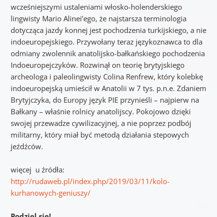
wcześniejszymi ustaleniami włosko-holenderskiego
lingwisty Mario Alinei’ego, że najstarsza terminologia
dotycząca jazdy konnej jest pochodzenia turkijskiego, a nie
indoeuropejskiego. Przywołany teraz językoznawca to dla
odmiany zwolennik anatolijsko-bałkańskiego pochodzenia
Indoeuropejczyków. Rozwinął on teorię brytyjskiego
archeologa i paleolingwisty Colina Renfrew, który kolebkę
indoeuropejską umieścił w Anatolii w 7 tys. p.n.e. Zdaniem
Brytyjczyka, do Europy język PIE przynieśli – najpierw na
Bałkany – właśnie rolnicy anatolijscy. Pokojowo dzięki
swojej przewadze cywilizacyjnej, a nie poprzez podbój
militarny, który miał być metodą działania stepowych
jeźdźców.
więcej u źródła:
http://rudaweb.pl/index.php/2019/03/11/kolo-
kurhanowych-geniuszy/
Podziel się!