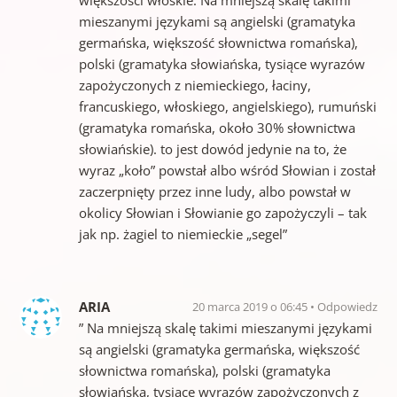
mieszanymi językami są angielski (gramatyka
germańska, większość słownictwa romańska),
polski (gramatyka słowiańska, tysiące wyrazów
zapożyczonych z niemieckiego, łaciny,
francuskiego, włoskiego, angielskiego), rumuński
(gramatyka romańska, około 30% słownictwa
słowiańskie). to jest dowód jedynie na to, że
wyraz „koło” powstał albo wśród Słowian i został
zaczerpnięty przez inne ludy, albo powstał w
okolicy Słowian i Słowianie go zapożyczyli – tak
jak np. żagiel to niemieckie „segel”
ARIA
20 marca 2019 o 06:45
Odpowiedz
” Na mniejszą skalę takimi mieszanymi językami
są angielski (gramatyka germańska, większość
słownictwa romańska), polski (gramatyka
słowiańska, tysiące wyrazów zapożyczonych z