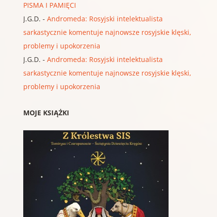
PISMA I PAMIĘCI
J.G.D.
-
Andromeda: Rosyjski intelektualista
sarkastycznie komentuje najnowsze rosyjskie klęski,
problemy i upokorzenia
J.G.D.
-
Andromeda: Rosyjski intelektualista
sarkastycznie komentuje najnowsze rosyjskie klęski,
problemy i upokorzenia
MOJE KSIĄŻKI