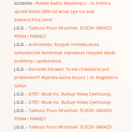
szczecho
-
Polskie Radio: Masłomęcz – tu historia
sprzed blisko 2000 lat wciąż żyje tuż pod
powierzchnią ziemi
J.G.D.
-
Tadeusz Pruss Mroziński: ŚCIEŻKI GWIAZD,
PISMA I PAMIĘCI
J.G.D.
-
Andromeda: Rosyjski intelektualista
sarkastycznie komentuje najnowsze rosyjskie klęski,
problemy i upokorzenia
J.G.D.
-
Kierunek Zdrowie: To nie cholesterol jest
problemem?! Wątroba kocha tłuszcz | dr Magdalena
Gallus
J.G.D.
-
GTBT: Musk Inc. Buduje Nową Cywilizację.
J.G.D.
-
GTBT: Musk Inc. Buduje Nową Cywilizację.
J.G.D.
-
Tadeusz Pruss Mroziński: ŚCIEŻKI GWIAZD,
PISMA I PAMIĘCI
J.G.D.
-
Tadeusz Pruss Mroziński: ŚCIEŻKI GWIAZD,