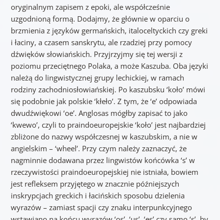
oryginalnym zapisem z epoki, ale współcześnie
uzgodnioną formą. Dodajmy, że głównie w oparciu o
brzmienia z języków germańskich, italoceltyckich czy greki
i łaciny, a czasem sanskrytu, ale rzadziej przy pomocy
dźwięków słowiańskich. Przyjrzyjmy się tej wersji z
poziomu przeciętnego Polaka, a może Kaszuba. Oba języki
należą do lingwistycznej grupy lechickiej, w ramach
rodziny zachodniosłowiańskiej. Po kaszubsku ‘koło’ mówi
się podobnie jak polskie ‘kłeło’. Z tym, że ‘e’ odpowiada
dwudźwiękowi ‘oe’. Anglosas mógłby zapisać to jako
‘kwewo’, czyli to praindoeuropejskie ‘koło’ jest najbardziej
zbliżone do nazwy współczesnej w kaszubskim, a nie w
angielskim – ‘wheel’. Przy czym należy zaznaczyć, że
nagminnie dodawana przez lingwistów końcówka ‘s’ w
rzeczywistości praindoeuropejskiej nie istniała, bowiem
jest refleksem przyjętego w znacznie późniejszych
inskrypcjach greckich i łacińskich sposobu dzielenia
wyrazów – zamiast spacji czy znaku interpunkcyjnego
wstawiano na końcu wyrazów ‘os’, ‘us’, ‘es’ czy samo ‘s’, by