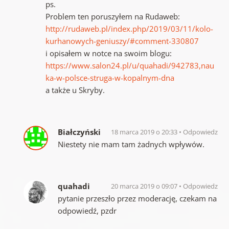
ps.
Problem ten poruszyłem na Rudaweb:
http://rudaweb.pl/index.php/2019/03/11/kolo-
kurhanowych-geniuszy/#comment-330807
i opisałem w notce na swoim blogu:
https://www.salon24.pl/u/quahadi/942783,nau
ka-w-polsce-struga-w-kopalnym-dna
a także u Skryby.
Białczyński
18 marca 2019 o 20:33
Odpowiedz
Niestety nie mam tam żadnych wpływów.
quahadi
20 marca 2019 o 09:07
Odpowiedz
pytanie przeszło przez moderację, czekam na
odpowiedź, pzdr