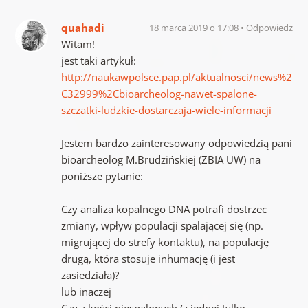
quahadi
18 marca 2019 o 17:08
Odpowiedz
Witam!
jest taki artykuł:
http://naukawpolsce.pap.pl/aktualnosci/news%2
C32999%2Cbioarcheolog-nawet-spalone-
szczatki-ludzkie-dostarczaja-wiele-informacji
Jestem bardzo zainteresowany odpowiedzią pani
bioarcheolog M.Brudzińskiej (ZBIA UW) na
poniższe pytanie:
Czy analiza kopalnego DNA potrafi dostrzec
zmiany, wpływ populacji spalającej się (np.
migrującej do strefy kontaktu), na populację
drugą, która stosuje inhumację (i jest
zasiedziała)?
lub inaczej
Czy z kości niespalonych (z jednej tylko