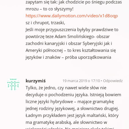
zapytam się tak: jak chodzicie po śniegu podczas
mrozu – to co słyszymy!
https://www.dailymotion.com/video/x1d8oqp
sz i chrupot, trzaski,
Jeśli moje przypuszczenia byłyby prawdziwe to
powtórzę teze Adam Smolińskiego- obszar
zachodni kanaryjski i obszar Syberyjski jak i
Ameryki północnej – to kres kształtowania się
języków i znaków – próba uporządkowania
kurzymiś
19 marca 2019 o 17:10
Odpowiedz
Tylko, że jedno, czy nawet wiele słów nie
decyduje o pochodzeniu języka. Istnieją bowiem
liczne języki hybrydowe – mające gramatykę
jednej rodziny językowej, a słownictwo drugiej.
Ładnym przykładem jest język maltański, który
ma gramatykę arabską, ale słownictwo w
większości włoskie. Na mniejszą skalę takimi