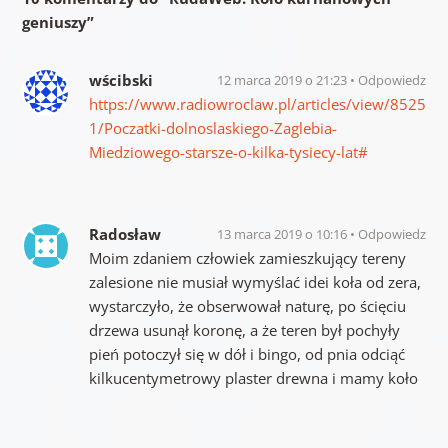
geniuszy
”
wścibski
12 marca 2019 o 21:23
Odpowiedz
https://www.radiowroclaw.pl/articles/view/8525
1/Poczatki-dolnoslaskiego-Zaglebia-
Miedziowego-starsze-o-kilka-tysiecy-lat#
Radosław
13 marca 2019 o 10:16
Odpowiedz
Moim zdaniem człowiek zamieszkujący tereny
zalesione nie musiał wymyślać idei koła od zera,
wystarczyło, że obserwował naturę, po ścięciu
drzewa usunął koronę, a że teren był pochyły
pień potoczył się w dół i bingo, od pnia odciąć
kilkucentymetrowy plaster drewna i mamy koło