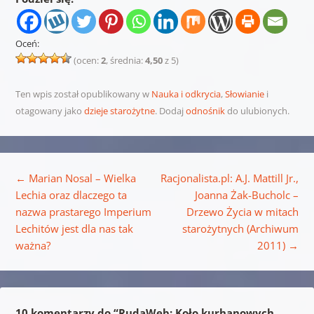
Oceń:
(ocen:
2
, średnia:
4,50
z 5)
Ten wpis został opublikowany w
Nauka i odkrycia
,
Słowianie
i
otagowany jako
dzieje starożytne
. Dodaj
odnośnik
do ulubionych.
Nawigacja wpisu
←
Marian Nosal – Wielka
Racjonalista.pl: A.J. Mattill Jr.,
Lechia oraz dlaczego ta
Joanna Żak-Bucholc –
nazwa prastarego Imperium
Drzewo Życia w mitach
Lechitów jest dla nas tak
starożytnych (Archiwum
ważna?
2011)
→
10 komentarzy do “
RudaWeb: Koło kurhanowych