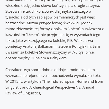
wiedzieć kiedy jedno słowo kończy się, a drugie zaczyna.
Stosowanie takich końcowek dla języka starszego o
tysiąclecia od tych zabiegów piśmienniczych jest więc
bezzasadne. Można przyjąć formę ‘kwekwlo’. Jednak,
mimo zbieżności tej formy z polskim ‘kołem’, a zwłaszcza z
kaszubskim ‘kłełem’, nie przyjmuje się w wywodach tego
faktu, jako wskazującego na kolebkę PIE. Walka trwa
pomiędzy Anatolią-Bałkanami i Stepem Pontyjskim. Sam
uważam za kolebkę Słowiańszczyzny w 7/6 tys. p.n.e.
obszar między Dunajem a Bałtykiem.
Charakter tego sporu dobrze oddaje – moim zdaniem –
wyznaczanie rejonu i czasu pochodzenia wynalazku koła.
W 2015 r., w artykule “The Indo-European Homeland from
Linguistic and Archaeological Perspectives”, z Annual
Review of Linguistics,