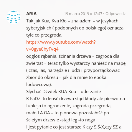
ARIA
19 marca 2019 o 12:47
Odpowiedz
Tak jak Kua, Kva Kło – znalazłem – w językach
syberyjskich ( podobnych do polskiego) oznacza
tyle co przegroda,
https://www.youtube.com/watch?
v=0gye0hyFvq4
odgłos rąbania, ścinania drzewa – zagroda dla
zwierząt – teraz tylko wystarczy nanieść na mapę
( czas, las, narzędzie i ludzi i przyporządkować
zbiór do okresu – jak dla mnie to epoka
lodowcowa).
Słychać Dźwięk KUA-Kua – uderzanie
K ŁaDź- to kłaść drzewa stąd kłody ale pierwotna
funkcja to ogrodzenie, zagroda,przegroda,
mało LA GA – to pionowa pozostałość po
ścietym drzewie -stąd leg -to noga
I jest pytanie co jest starsze K czy S,Ś-X,czy SZ a