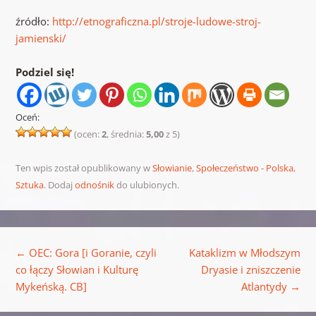
źródło:
http://etnograficzna.pl/stroje-ludowe-stroj-
jamienski/
Podziel się!
Oceń:
(ocen:
2
, średnia:
5,00
z 5)
Ten wpis został opublikowany w
Słowianie
,
Społeczeństwo - Polska
,
Sztuka
. Dodaj
odnośnik
do ulubionych.
Nawigacja wpisu
←
OEC: Gora [i Goranie, czyli
Kataklizm w Młodszym
co łączy Słowian i Kulturę
Dryasie i zniszczenie
Mykeńską. CB]
Atlantydy
→