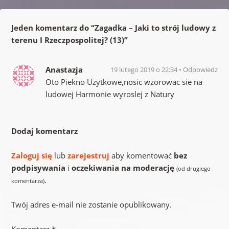
Jeden komentarz do “
Zagadka – Jaki to strój ludowy z
terenu I Rzeczpospolitej? (13)
”
Anastazja
19 lutego 2019 o 22:34
Odpowiedz
Oto Piekno Uzytkowe,nosic wzorowac sie na
ludowej Harmonie wyroslej z Natury
Dodaj komentarz
Zaloguj się
lub
zarejestruj
aby komentować
bez
podpisywania
i
oczekiwania na moderację
(od drugiego
.
komentarza)
Twój adres e-mail nie zostanie opublikowany.
Komentarz
*