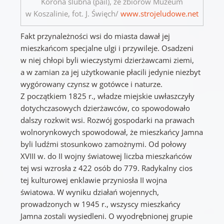
Korona ślubna (pail), ze zbiorów Muzeum
w Koszalinie, fot. J. Święch/
www.strojeludowe.net
Fakt przynależności wsi do miasta dawał jej
mieszkańcom specjalne ulgi i przywileje. Osadzeni
w niej chłopi byli wieczystymi dzierżawcami ziemi,
a w zamian za jej użytkowanie płacili jedynie niezbyt
wygórowany czynsz w gotówce i naturze.
Z początkiem 1825 r., władze miejskie uwłaszczyły
dotychczasowych dzierżawców, co spowodowało
dalszy rozkwit wsi. Rozwój gospodarki na prawach
wolnorynkowych spowodował, że mieszkańcy Jamna
byli ludźmi stosunkowo zamożnymi. Od połowy
XVIII w. do II wojny światowej liczba mieszkańców
tej wsi wzrosła z 422 osób do 779. Radykalny cios
tej kulturowej enklawie przyniosła II wojna
światowa. W wyniku działań wojennych,
prowadzonych w 1945 r., wszyscy mieszkańcy
Jamna zostali wysiedleni. O wyodrębnionej grupie