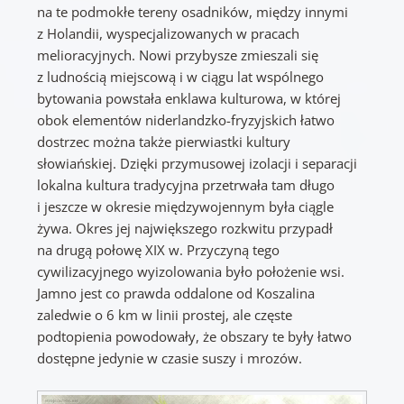
na te podmokłe tereny osadników, między innymi
z Holandii, wyspecjalizowanych w pracach
melioracyjnych. Nowi przybysze zmieszali się
z ludnością miejscową i w ciągu lat wspólnego
bytowania powstała enklawa kulturowa, w której
obok elementów niderlandzko-fryzyjskich łatwo
dostrzec można także pierwiastki kultury
słowiańskiej. Dzięki przymusowej izolacji i separacji
lokalna kultura tradycyjna przetrwała tam długo
i jeszcze w okresie międzywojennym była ciągle
żywa. Okres jej największego rozkwitu przypadł
na drugą połowę XIX w. Przyczyną tego
cywilizacyjnego wyizolowania było położenie wsi.
Jamno jest co prawda oddalone od Koszalina
zaledwie o 6 km w linii prostej, ale częste
podtopienia powodowały, że obszary te były łatwo
dostępne jedynie w czasie suszy i mrozów.