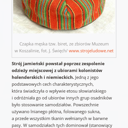
Czapka męska tzw. biret, ze zbiorów Muzeum
w Koszalinie, fot. J. Święch/
www.strojeludowe.net
Strój jamieński powstał poprzez zespolenie
odzieży miejscowej z ubiorami kolonistów
holenderskich i niemieckich.
Jedną z jego
podstawowych cech charakterystycznych,
która świadczyła o wpływie etosu słowiańskiego
i odróżniała go od ubiorów innych grup osadników
było stosowanie samodziałów. Powszechnie
używano lnianego płótna, folowanego sukna,
a przede wszystkim tkanin wełnianych w barwne
pasy. W samodziałach tych dominował (stanowiący