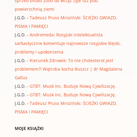
sprzed blisko 2000 lat wciąż żyje tuż pod
powierzchnią ziemi
J.G.D.
-
Tadeusz Pruss Mroziński: ŚCIEŻKI GWIAZD,
PISMA I PAMIĘCI
J.G.D.
-
Andromeda: Rosyjski intelektualista
sarkastycznie komentuje najnowsze rosyjskie klęski,
problemy i upokorzenia
J.G.D.
-
Kierunek Zdrowie: To nie cholesterol jest
problemem?! Wątroba kocha tłuszcz | dr Magdalena
Gallus
J.G.D.
-
GTBT: Musk Inc. Buduje Nową Cywilizację.
J.G.D.
-
GTBT: Musk Inc. Buduje Nową Cywilizację.
J.G.D.
-
Tadeusz Pruss Mroziński: ŚCIEŻKI GWIAZD,
PISMA I PAMIĘCI
MOJE KSIĄŻKI