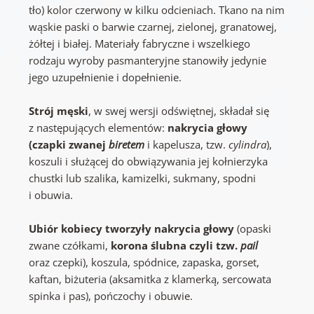
tło) kolor czerwony w kilku odcieniach. Tkano na nim
wąskie paski o barwie czarnej, zielonej, granatowej,
żółtej i białej. Materiały fabryczne i wszelkiego
rodzaju wyroby pasmanteryjne stanowiły jedynie
jego uzupełnienie i dopełnienie.
Strój męski
, w swej wersji odświętnej, składał się
z następujących elementów:
nakrycia głowy
(czapki zwanej
biretem
i kapelusza, tzw.
cylindra
),
koszuli i służącej do obwiązywania jej kołnierzyka
chustki lub szalika, kamizelki, sukmany, spodni
i obuwia.
Ubiór kobiecy tworzyły nakrycia głowy
(opaski
zwane czółkami,
korona ślubna czyli tzw.
pail
oraz czepki), koszula, spódnice, zapaska, gorset,
kaftan, biżuteria (aksamitka z klamerką, sercowata
spinka i pas), pończochy i obuwie.