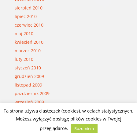
sierpień 2010
lipiec 2010
czerwiec 2010
maj 2010
kwiecień 2010
marzec 2010
luty 2010
styczeń 2010
grudzień 2009
listopad 2009
październik 2009
wrzesień 2009
sierpień 2009
Ta strona używa ciasteczek (cookies), w celach statystycznych.
Możesz wyłączyć obsługę plików cookies w Twojej
lipiec 2009
czerwiec 2009
przeglądarce.
Rozumiem
marzec 2009