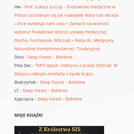
Hw
-
Prof. Łukasz Łuczaj – Środowisko medyczne w
Polsce zachowuje się jak nowotwór który nas okrada
i chce zamknąć nam usta + Zamach na wolność
wyboru! Prawdziwe oblicze ustawy medycznej
(Socha, Furmaniuk, Witczak) + Rada ds. Medycyny
Naturalnej Komplementarnej i Tradycyjnej
Dino
-
Deep Forest – Bohème
Pola Dec
-
TVP3 Opole: Odkrycie z przed 2500 lat. W
Miejscu odkryto artefakty z epoki brązu
Białczyński
-
Deep Forest – Bohème
LT
-
Deep Forest – Bohème
Kapciacia
-
Deep Forest – Bohème
MOJE KSIĄŻKI