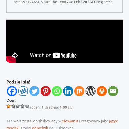
https://www.youtube.com/watch?v=lSEGMtgbeYc
Podziel się!
Oceń:
(ocen:
1
, średnia:
1,00
z 5)
Ten wpis został opublikowany w
Słowianie
i otagowany jako
język
rosyjski
. Dodaj
odnośnik
do ulubionych.