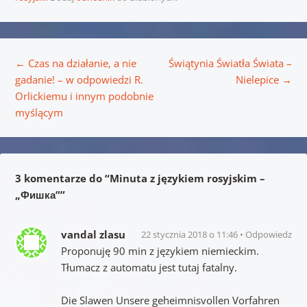
Nawigacja wpisu
←
Czas na działanie, a nie
Świątynia Światła Świata –
gadanie! – w odpowiedzi R.
Nielepice
→
Orlickiemu i innym podobnie
myślącym
3 komentarze do “
Minuta z językiem rosyjskim –
„Фишка”
”
vandal zlasu
22 stycznia 2018 o 11:46
Odpowiedz
Proponuję 90 min z językiem niemieckim.
Tłumacz z automatu jest tutaj fatalny.
Die Slawen Unsere geheimnisvollen Vorfahren