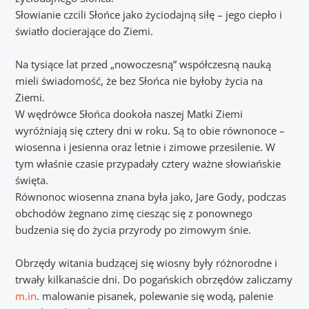
Słowianie czcili Słońce jako życiodajną siłę – jego ciepło i
światło docierające do Ziemi.
Na tysiące lat przed „nowoczesną” współczesną nauką
mieli świadomość, że bez Słońca nie byłoby życia na
Ziemi.
W wędrówce Słońca dookoła naszej Matki Ziemi
wyróżniają się cztery dni w roku. Są to obie równonoce –
wiosenna i jesienna oraz letnie i zimowe przesilenie. W
tym właśnie czasie przypadały cztery ważne słowiańskie
święta.
Równonoc wiosenna znana była jako, Jare Gody, podczas
obchodów żegnano zimę ciesząc się z ponownego
budzenia się do życia przyrody po zimowym śnie.
Obrzędy witania budzącej się wiosny były różnorodne i
trwały kilkanaście dni. Do pogańskich obrzędów zaliczamy
m.in
. malowanie pisanek, polewanie się wodą, palenie