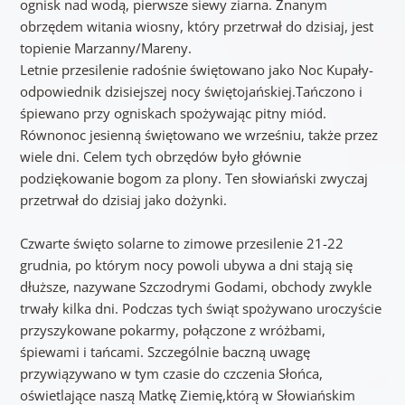
ognisk nad wodą, pierwsze siewy ziarna. Znanym
obrzędem witania wiosny, który przetrwał do dzisiaj, jest
topienie Marzanny/Mareny.
Letnie przesilenie radośnie świętowano jako Noc Kupały-
odpowiednik dzisiejszej nocy świętojańskiej.Tańczono i
śpiewano przy ogniskach spożywając pitny miód.
Równonoc jesienną świętowano we wrześniu, także przez
wiele dni. Celem tych obrzędów było głównie
podziękowanie bogom za plony. Ten słowiański zwyczaj
przetrwał do dzisiaj jako dożynki.
Czwarte święto solarne to zimowe przesilenie 21-22
grudnia, po którym nocy powoli ubywa a dni stają się
dłuższe, nazywane Szczodrymi Godami, obchody zwykle
trwały kilka dni. Podczas tych świąt spożywano uroczyście
przyszykowane pokarmy, połączone z wróżbami,
śpiewami i tańcami. Szczególnie baczną uwagę
przywiązywano w tym czasie do czczenia Słońca,
oświetlające naszą Matkę Ziemię,którą w Słowiańskim