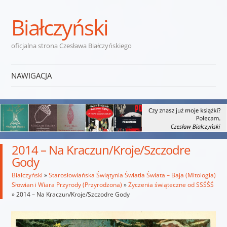
Białczyński
oficjalna strona Czesława Białczyńskiego
NAWIGACJA
Przejdź do treści
2014 – Na Kraczun/Kroje/Szczodre
Gody
Białczyński
»
Starosłowiańska Świątynia Światła Świata – Baja (Mitologia)
Słowian i Wiara Przyrody (Przyrodzona)
»
Życzenia świąteczne od SSŚŚŚ
»
2014 – Na Kraczun/Kroje/Szczodre Gody