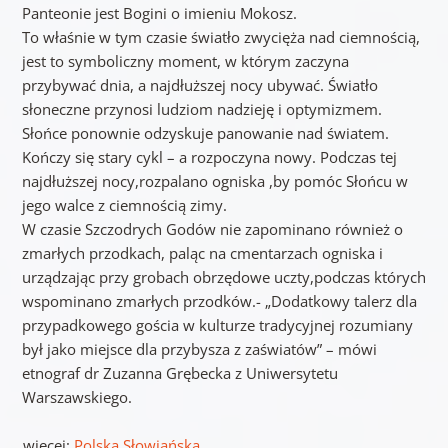
Panteonie jest Bogini o imieniu Mokosz.
To właśnie w tym czasie światło zwycięża nad ciemnością,
jest to symboliczny moment, w którym zaczyna
przybywać dnia, a najdłuższej nocy ubywać. Światło
słoneczne przynosi ludziom nadzieję i optymizmem.
Słońce ponownie odzyskuje panowanie nad światem.
Kończy się stary cykl – a rozpoczyna nowy. Podczas tej
najdłuższej nocy,rozpalano ogniska ,by pomóc Słońcu w
jego walce z ciemnością zimy.
W czasie Szczodrych Godów nie zapominano również o
zmarłych przodkach, paląc na cmentarzach ogniska i
urządzając przy grobach obrzędowe uczty,podczas których
wspominano zmarłych przodków.- „Dodatkowy talerz dla
przypadkowego gościa w kulturze tradycyjnej rozumiany
był jako miejsce dla przybysza z zaświatów” – mówi
etnograf dr Zuzanna Grębecka z Uniwersytetu
Warszawskiego.
więcej:
Polska Słowiańska