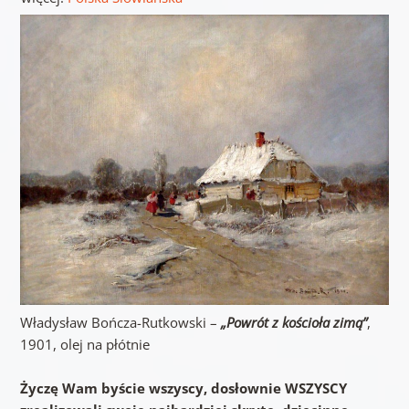
Władysław Bończa-Rutkowski –
„Powrót z kościoła zimą”
,
1901, olej na płótnie
Życzę Wam byście wszyscy, dosłownie WSZYSCY