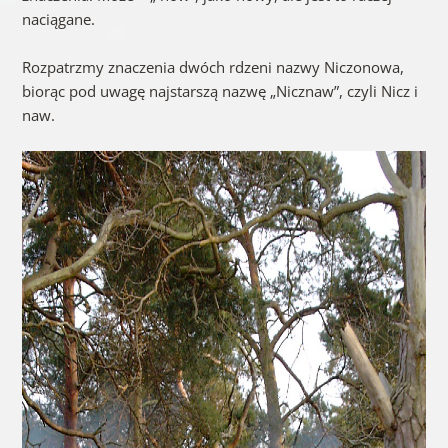
naciągane.
Rozpatrzmy znaczenia dwóch rdzeni nazwy Niczonowa,
biorąc pod uwagę najstarszą nazwę „Nicznaw”, czyli Nicz i
naw.