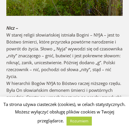
Nicz –
W starej religii słowiańskiej istniała Bogini – NYJA – jest to
Bóstwo śmierci, które przyrzeka powtórne narodzenie i
powrót do życia. Słowo „ Nyja” wywodzi się od czasownika
„nity” znaczącego – gnić, butwieć i jest pokrewne słowom:
niknąć, zanik, unicestwienie. Później dodano „g”. Polski
rzeczownik – nić, pochodzi od słowa „nity”, stąd – nić
życia.
W hierarchii Bogów NYJA to Bóstwo raczej niższego rzędu.
Była On słowiańskim demonem śmierci i powtórnych
narodzin. Często na urnach (naczynia na prochy zmarłych)
mieliśmy Jej wyobrażenie. Jest On podległy Księżycowi,
Ta strona używa ciasteczek (cookies), w celach statystycznych.
przyjmuje prochy nieboszczyka do swego łona.
Możesz wyłączyć obsługę plików cookies w Twojej
Z Bóstwem NYJA związane jest słowo – „nicz” oznaczające
przeglądarce.
Rozumiem
spalenie, zamianę w popiół, płomień. Później słowo –