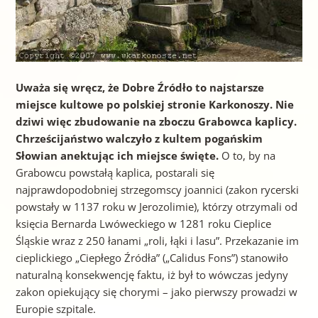
Uważa się wręcz, że Dobre Źródło to najstarsze
miejsce kultowe po polskiej stronie Karkonoszy. Nie
dziwi więc zbudowanie na zboczu Grabowca kaplicy.
Chrześcijaństwo walczyło z kultem pogańskim
Słowian anektując ich miejsce święte.
O to, by na
Grabowcu powstałą kaplica, postarali się
najprawdopodobniej strzegomscy joannici (zakon rycerski
powstały w 1137 roku w Jerozolimie), którzy otrzymali od
księcia Bernarda Lwóweckiego w 1281 roku Cieplice
Śląskie wraz z 250 łanami „roli, łąki i lasu”. Przekazanie im
cieplickiego „Ciepłego Źródła” („Calidus Fons”) stanowiło
naturalną konsekwencję faktu, iż był to wówczas jedyny
zakon opiekujący się chorymi – jako pierwszy prowadzi w
Europie szpitale.