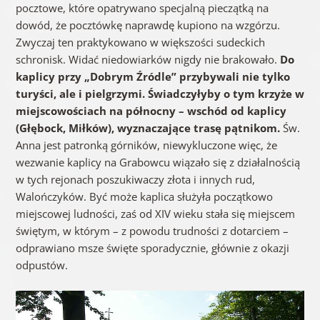
pocztowe, które opatrywano specjalną pieczątką na
dowód, że pocztówkę naprawdę kupiono na wzgórzu.
Zwyczaj ten praktykowano w większości sudeckich
schronisk. Widać niedowiarków nigdy nie brakowało.
Do
kaplicy przy „Dobrym Źródle” przybywali nie tylko
turyści, ale i pielgrzymi. Świadczyłyby o tym krzyże w
miejscowościach na północny – wschód od kaplicy
(Głębock, Miłków), wyznaczające trasę pątnikom.
Św.
Anna jest patronką górników, niewykluczone więc, że
wezwanie kaplicy na Grabowcu wiązało się z działalnością
w tych rejonach poszukiwaczy złota i innych rud,
Walończyków. Być może kaplica służyła początkowo
miejscowej ludności, zaś od XIV wieku stała się miejscem
świętym, w którym – z powodu trudności z dotarciem –
odprawiano msze święte sporadycznie, głównie z okazji
odpustów.