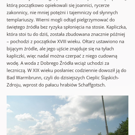
którą początkowo opiekowali się joannici, rycerze
zakonnicy, nie mniej potężni i tajemniczy od słynnych
templariuszy. Wierni mogli odtąd pielgrzymować do
świętego źródła bez ryzyka spłonięcia na stosie. Kapliczka,
która stoi tu do dziś, została zbudowana znacznie później
– pochodzi z początków XVIII wieku. Ołtarz ustawiono na
bijącym źródle, ale jego ujście znajduje się na tyłach
kapliczki, więc nadal można czerpać z niego cudowną
wodę. A woda z Dobrego Źródła wciąż uchodzi za
leczniczą. W XIX wieku posłaniec codziennie dowoził ją do
Bad Warmbrunn, czyli do dzisiejszych Cieplic Śląskich-
Zdroju, wprost do pałacu hrabiów Schaffgotsch.