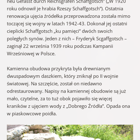
neu Gefasst durch Reichsgrafen Schaffgotsch” („W 1920
roku odnowił je hrabia Rzeszy Schaffgotsch”). Ostatnia
renowacja ujęcia źródełka przeprowadzona została mimo
toczącej się wojny w latach 1942-43. Dokonał jej ostatni
cieplicki Schaffgotsch „ku pamięci” dwóch swoich
poległych synów. Jeden z nich – Fryderyk Scgaffgotsch –
zaginął 22 września 1939 roku podczas Kampanii
Wrześniowej w Polsce.
Kamienna obudowa przykryta była drewnianym
dwuspadowym daszkiem, który zniknął po II wojnie
światowej. Na szczęście, został on niedawno
odrestaurowany. Napisy na kamiennej obudowie są już
mało, czytelne, za to tuż obok pojawiło się więcej
kraników z ujęciem wody z „Dobrego Źródła”. Opada ona
w piaskowcowe poidła.