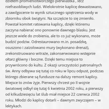
dziełem promieniotwórczego pierwiastka , lecz
niefrasobliwych ludzi. Wielokrotnie kaplicę dewastowano,
a zawilgocenie to wynik sztucznego spiętrzenia wody w
zbiorniku obok świątyni. Na szczęście to się zmieniło.
Powstał komitet ratowania kaplicy, dzięki któremu
zaczyna nabierać ono ponownie dawnego blasku. Jest
jeszcze wiele do zrobienia, ale to co już wykonano, może
budzić podziw. Odrestaurowano m.in. posadzkę,
osuszono i zaizolowano mury (wykonano drenaż),
zrekonstruowano witraże, zakonserwowano wstępnie
ołtarz główny i boczne. Dzięki temu miejsce to
przywrócono do kultu. Z okazji uroczystości patronalnych
św. Anny odbywa się tutaj co roku w lipcu odpust, podczas
którego zbierane są fundusze na dalszy remont kaplicy.
Miejsce to znów żyje. Pierwszy chrzest po II wojnie
światowej odbył się tutaj 6 kwietnia 2002 roku, a pierwszy
od kilkudziesięciu lat ślub miał miejsce 22 czerwca 2002
roku. Młodzi do kaplicy dotarli – dawnym zwyczajem – w
lektykach.