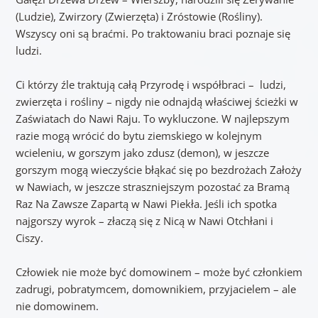
(Ludzie), Zwirzory (Zwierzęta) i Zróstowie (Rośliny).
Wszyscy oni są braćmi. Po traktowaniu braci poznaje się
ludzi.
Ci którzy źle traktują całą Przyrodę i współbraci – ludzi,
zwierzęta i rośliny – nigdy nie odnajdą właściwej ścieżki w
Zaświatach do Nawi Raju. To wykluczone. W najlepszym
razie mogą wrócić do bytu ziemskiego w kolejnym
wcieleniu, w gorszym jako zdusz (demon), w jeszcze
gorszym mogą wieczyście błąkać się po bezdrożach Założy
w Nawiach, w jeszcze straszniejszym pozostać za Bramą
Raz Na Zawsze Zapartą w Nawi Piekła. Jeśli ich spotka
najgorszy wyrok – złaczą się z Nicą w Nawi Otchłani i
Ciszy.
Człowiek nie może być domowinem – może być członkiem
zadrugi, pobratymcem, domownikiem, przyjacielem – ale
nie domowinem.