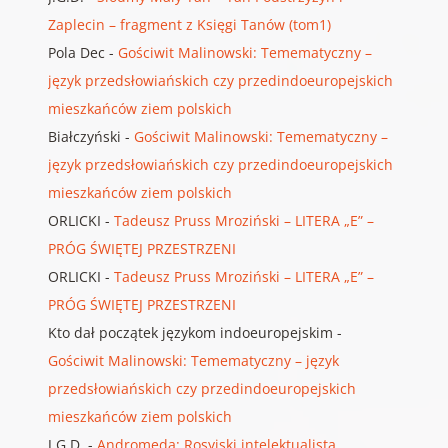
Zaplecin – fragment z Księgi Tanów (tom1)
Pola Dec
-
Gościwit Malinowski: Temematyczny –
język przedsłowiańskich czy przedindoeuropejskich
mieszkańców ziem polskich
Białczyński
-
Gościwit Malinowski: Temematyczny –
język przedsłowiańskich czy przedindoeuropejskich
mieszkańców ziem polskich
ORLICKI
-
Tadeusz Pruss Mroziński – LITERA „E” –
PRÓG ŚWIĘTEJ PRZESTRZENI
ORLICKI
-
Tadeusz Pruss Mroziński – LITERA „E” –
PRÓG ŚWIĘTEJ PRZESTRZENI
Kto dał początek językom indoeuropejskim
-
Gościwit Malinowski: Temematyczny – język
przedsłowiańskich czy przedindoeuropejskich
mieszkańców ziem polskich
J.G.D.
-
Andromeda: Rosyjski intelektualista