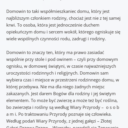
Domowin to taki współmieszkaniec domu, który jest
najbliższym członkiem rodziny, chociaż jest nie z tej samej
krwi. To osoba, która jest jednocześnie duchem
opiekuńczym domu i sercem wokół, którego ogniskuje się
wiele wspólnych czynności rodu, zadrugi i rodziny.
Domowin to znaczy ten, który ma prawo zasiadać
wspólnie przy stole i pod owinem – czyli przy domowym
ognisku, w domowej świątyni, w czasie najważniejszych
uroczystości rodzinnych i religijnych. Domowin sam
wybiera czas i miejsce w przestrzeni rodzinnego domu, w
której przebywa. Nie ma dla niego żadnych miejsc
zakazanych. Jest darem Bogów dla rodziny i jej świętym
elementem. To może być zwierzę a może też być roślina,
bo zwierzęta i rośliny są według Wiary Przyrody – o s o b
a m i. Po traktowaniu Przyrody poznaje się człowieka.
Według podań Wiary Przyrody, z jednej gałęzi – Złotej
Gałęzi Drzewa Drzew – Wierszby, narodzili się Zerywanie