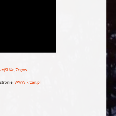
?v=jSUXnJ7cgnw
stronie:
WWW.krzan.pl