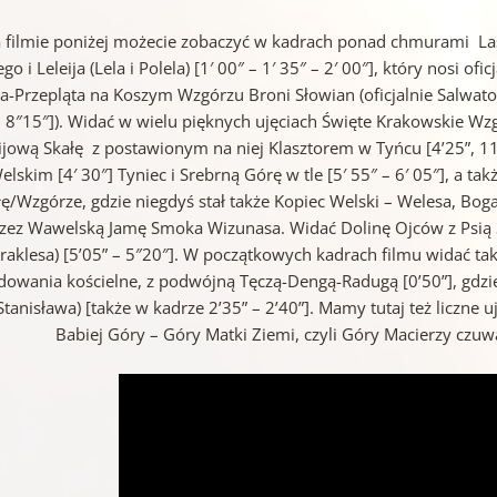
 filmie poniżej możecie zobaczyć w kadrach ponad chmurami La
go i Leleija (Lela i Polela) [1′ 00″ – 1′ 35″ – 2′ 00″], który nosi 
a-Przepląta na Koszym Wzgórzu Broni Słowian (oficjalnie Salwator
– 8″15″]). Widać w wielu pięknych ujęciach Święte Krakowskie W
jową Skałę z postawionym na niej Klasztorem w Tyńcu [4’25”, 11’1
elskim [4′ 30″] Tyniec i Srebrną Górę w tle [5′ 55″ – 6′ 05″], a t
łę/Wzgórze, gdzie niegdyś stał także Kopiec Welski – Welesa, Bog
zez Wawelską Jamę Smoka Wizunasa. Widać Dolinę Ojców z Psią S
raklesa) [5’05” – 5″20″]. W początkowych kadrach filmu widać ta
owania kościelne, z podwójną Tęczą-Dengą-Radugą [0’50”], gdzie
Stanisława) [także w kadrze 2’35” – 2’40”]. Mamy tutaj też liczne uj
Babiej Góry – Góry Matki Ziemi, czyli Góry Macierzy czuw