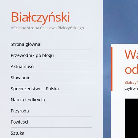
Białczyński
oficjalna strona Czesława Białczyńskiego
Nawigacja
Przejdź do treści
Strona główna
Wa
Przewodnik po blogu
od
Aktualności
Słowianie
Białczyń
czyli w
Społeczeństwo – Polska
Nauka i odkrycia
Przyroda
Powieści
Sztuka