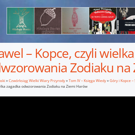
wel – Kopce, czyli wielk
wzorowania Zodiaku na 
ski
»
Czwórksiąg Wielki Wiary Przyrody
»
Tom IV – Księga Wiedy
»
Góry i Kopce –
ielka zagadka odwzorowania Zodiaku na Ziemi Harów