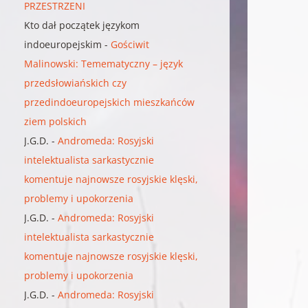
PRZESTRZENI
Kto dał początek językom
indoeuropejskim
-
Gościwit
Malinowski: Temematyczny – język
przedsłowiańskich czy
przedindoeuropejskich mieszkańców
ziem polskich
J.G.D.
-
Andromeda: Rosyjski
intelektualista sarkastycznie
komentuje najnowsze rosyjskie klęski,
problemy i upokorzenia
J.G.D.
-
Andromeda: Rosyjski
intelektualista sarkastycznie
komentuje najnowsze rosyjskie klęski,
problemy i upokorzenia
J.G.D.
-
Andromeda: Rosyjski