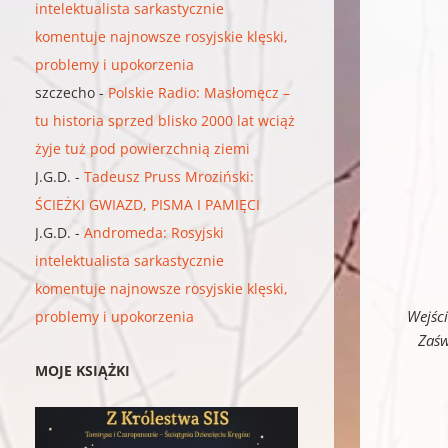
intelektualista sarkastycznie
komentuje najnowsze rosyjskie klęski,
problemy i upokorzenia
szczecho
-
Polskie Radio: Masłomęcz –
tu historia sprzed blisko 2000 lat wciąż
żyje tuż pod powierzchnią ziemi
J.G.D.
-
Tadeusz Pruss Mroziński:
ŚCIEŻKI GWIAZD, PISMA I PAMIĘCI
J.G.D.
-
Andromeda: Rosyjski
intelektualista sarkastycznie
komentuje najnowsze rosyjskie klęski,
Wejści
problemy i upokorzenia
Zaśw
MOJE KSIĄŻKI