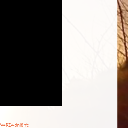
v=RZv-dnl8rfc