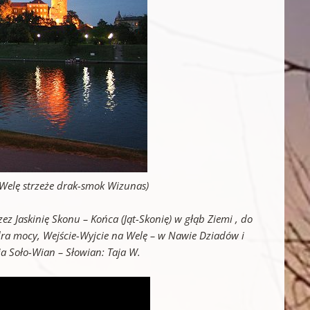
 Welę strzeże drak-smok Wizunas)
zez Jaskinię Skonu – Końca (Jąt-Skonię) w głąb Ziemi , do
ra mocy, Wejście-Wyjcie na Welę – w Nawie Dziadów i
a Soło-Wian – Słowian: Taja W.