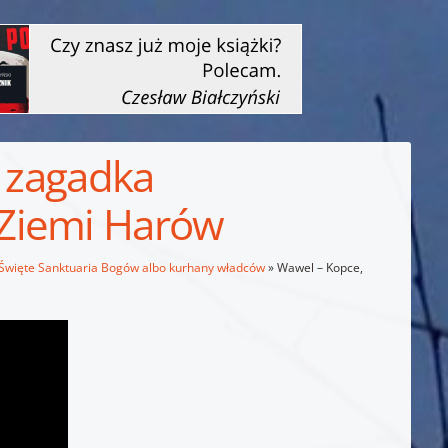
a zagadka
Ziemi Harów
 Święte Sanktuaria Bogów albo kurhany władców
»
Wawel – Kopce,