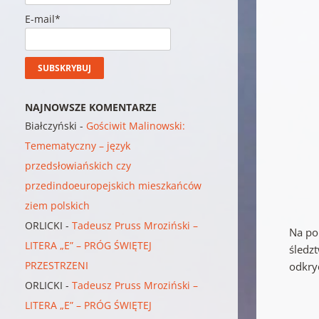
E-mail*
NAJNOWSZE KOMENTARZE
Białczyński
-
Gościwit Malinowski:
Temematyczny – język
przedsłowiańskich czy
przedindoeuropejskich mieszkańców
ziem polskich
ORLICKI
-
Tadeusz Pruss Mroziński –
Na po
LITERA „E” – PRÓG ŚWIĘTEJ
śledz
PRZESTRZENI
odkry
ORLICKI
-
Tadeusz Pruss Mroziński –
LITERA „E” – PRÓG ŚWIĘTEJ