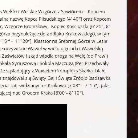
s Welski i Welskie Wzgórze z Sowińcem – Kopcem
oficjalną nazwę Kopca Piłsudskiego [4′ 40″] oraz Kopcem
, Wzgórze Bronisławy, Kopiec Kościuszki [6′ 25″, 8′
zgórza przynależące do Zodiaku Krakowskiego, w tym
5 ” – 11′ 20″], Klasztor na Srebrnej Górze w Lesie
akże oczywiście Wawel w wielu ujęciach i Wawelską
a Zaświatów i skąd wiodła droga na Welę (do Prawi)
kałą Syriuszową i Sokolą Maczugą (Per-Przechwały-
kże sąsiadujący z Wawelem kompleks Skałka, białe
 znajdował się Święty Gaj i Święte Źródło (sadzawka
ęcia Tatr widzianych z Krakowa [7’08” – 7′ 15″], jak i
ającej nad Grodem Kraka [8’00”- 8′ 10″].