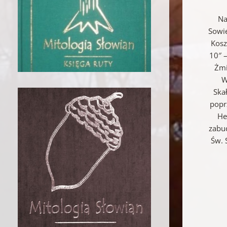
Na
Sowie
Kosz
10″ 
Żmi
W
Ska
popr
He
zabud
Św. 