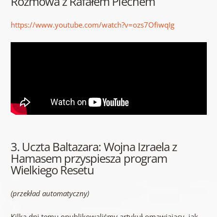
Rozmowa z Rafałem Piechem
https://www.youtube.com/watch?v=ozs7OfiwqIg
3. Uczta Baltazara: Wojna Izraela z
Hamasem przyspiesza program
Wielkiego Resetu
(przekład automatyczny)
Kilka dni temu opublikowaliśmy artykuł omawiający, jak