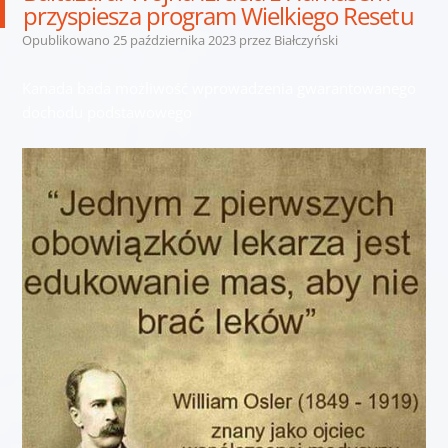
przyspiesza program Wielkiego Resetu
Opublikowano
25 października 2023
przez
Białczyński
Kanada bada możliwość wprowadzenia gwarantowanego
dochodu podstawowego