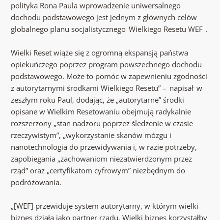
polityka Rona Paula wprowadzenie uniwersalnego
dochodu podstawowego jest jednym z głównych celów
globalnego planu socjalistycznego Wielkiego Resetu WEF .
Wielki Reset wiąże się z ogromną ekspansją państwa
opiekuńczego poprzez program powszechnego dochodu
podstawowego. Może to pomóc w zapewnieniu zgodności
z autorytarnymi środkami Wielkiego Resetu” – napisał w
zeszłym roku Paul, dodając, że „autorytarne” środki
opisane w Wielkim Resetowaniu obejmują radykalnie
rozszerzony „stan nadzoru poprzez śledzenie w czasie
rzeczywistym”, „wykorzystanie skanów mózgu i
nanotechnologia do przewidywania i, w razie potrzeby,
zapobiegania „zachowaniom niezatwierdzonym przez
rząd” oraz „certyfikatom cyfrowym” niezbędnym do
podróżowania.
„[WEF] przewiduje system autorytarny, w którym wielki
biznes działa jako partner rządu. Wielki biznes korzystałby