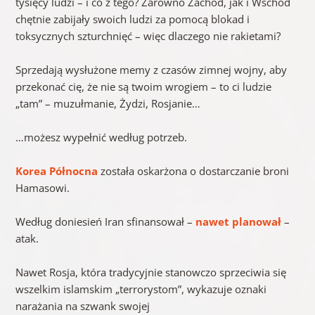
tysięcy ludzi – i co z tego? Zarówno Zachód, jak i Wschód
chętnie zabijały swoich ludzi za pomocą blokad i
toksycznych szturchnięć – więc dlaczego nie rakietami?
Sprzedają wysłużone memy z czasów zimnej wojny, aby
przekonać cię, że nie są twoim wrogiem – to ci ludzie
„tam” – muzułmanie, Żydzi, Rosjanie…
…możesz wypełnić według potrzeb.
Korea Północna
została oskarżona o dostarczanie broni
Hamasowi.
Według doniesień Iran sfinansował –
nawet planował
–
atak.
Nawet Rosja, która tradycyjnie stanowczo sprzeciwia się
wszelkim islamskim „terrorystom”, wykazuje oznaki
narażania na szwank swojej