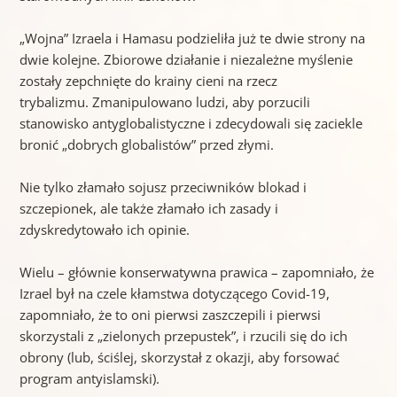
„Wojna” Izraela i Hamasu podzieliła już te dwie strony na
dwie kolejne. Zbiorowe działanie i niezależne myślenie
zostały zepchnięte do krainy cieni na rzecz
trybalizmu. Zmanipulowano ludzi, aby porzucili
stanowisko antyglobalistyczne i zdecydowali się zaciekle
bronić „dobrych globalistów” przed złymi.
Nie tylko złamało sojusz przeciwników blokad i
szczepionek, ale także złamało ich zasady i
zdyskredytowało ich opinie.
Wielu – głównie konserwatywna prawica – zapomniało, że
Izrael był na czele kłamstwa dotyczącego Covid-19,
zapomniało, że to oni pierwsi zaszczepili i pierwsi
skorzystali z „zielonych przepustek”, i rzucili się do ich
obrony (lub, ściślej, skorzystał z okazji, aby forsować
program antyislamski).