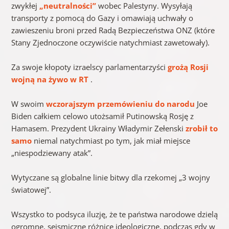
zwykłej
„neutralności”
wobec Palestyny. Wysyłają
transporty z pomocą do Gazy i omawiają uchwały o
zawieszeniu broni przed Radą Bezpieczeństwa ONZ (które
Stany Zjednoczone oczywiście natychmiast zawetowały).
Za swoje kłopoty izraelscy parlamentarzyści
grożą Rosji
wojną na żywo w RT
.
W swoim
wczorajszym przemówieniu do narodu
Joe
Biden całkiem celowo utożsamił Putinowską Rosję z
Hamasem. Prezydent Ukrainy Władymir Zełenski
zrobił to
samo
niemal natychmiast po tym, jak miał miejsce
„niespodziewany atak”.
Wytyczane są globalne linie bitwy dla rzekomej „3 wojny
światowej”.
Wszystko to podsyca iluzję, że te państwa narodowe dzielą
ogromne, sejsmiczne różnice ideologiczne, podczas gdy w