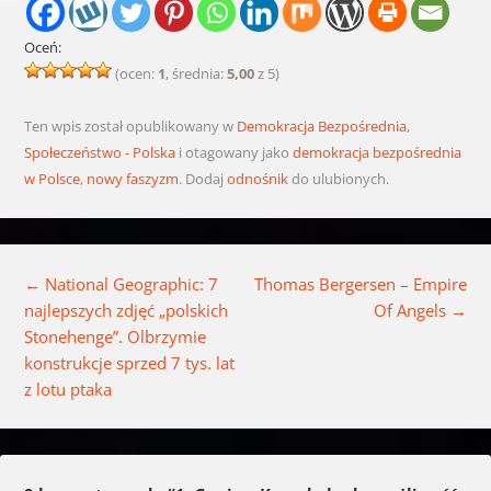
Oceń:
(ocen:
1
, średnia:
5,00
z 5)
Ten wpis został opublikowany w
Demokracja Bezpośrednia
,
Społeczeństwo - Polska
i otagowany jako
demokracja bezpośrednia
w Polsce
,
nowy faszyzm
. Dodaj
odnośnik
do ulubionych.
Nawigacja wpisu
←
National Geographic: 7
Thomas Bergersen – Empire
najlepszych zdjęć „polskich
Of Angels
→
Stonehenge”. Olbrzymie
konstrukcje sprzed 7 tys. lat
z lotu ptaka