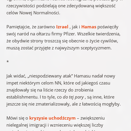
rzeczywistości podzielają one zdecydowaną większość
celów Nowej Normalności.
Pamiętajcie, że zarówno
Izrael
, jak i
Hamas
poświęciły
swój naród na ołtarzu firmy Pfizer. Wszelkie twierdzenia,
że ​​obydwie strony troszczą się obecnie o życie cywilów,
muszą zostać przyjęte z najwyższym sceptycyzmem.
*
Jak widać, „niespodziewany atak” Hamasu nadał nowy
impet niektórym celom NN, które od jakiegoś czasu
znajdowały się na liście rzeczy do zrobienia
establishmentu. I to tyle, co
do tej pory
, są inne, które
jeszcze się nie zmaterializowały, ale z łatwością mogłyby.
Mówi się o
kryzysie uchodźczym
– zwiększeniu
nielegalnej imigracji i wznieceniu większej liczby