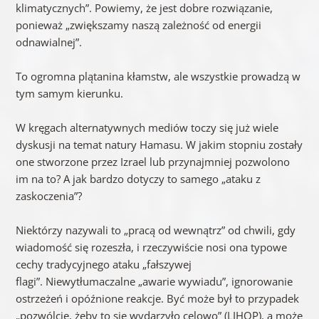
klimatycznych”. Powiemy, że jest dobre rozwiązanie,
ponieważ „zwiększamy naszą zależność od energii
odnawialnej”.
To ogromna plątanina kłamstw, ale wszystkie prowadzą w
tym samym kierunku.
W kręgach alternatywnych mediów toczy się już wiele
dyskusji na temat natury Hamasu. W jakim stopniu zostały
one stworzone przez Izrael lub przynajmniej pozwolono
im na to? A jak bardzo dotyczy to samego „ataku z
zaskoczenia”?
Niektórzy nazywali to „pracą od wewnątrz” od chwili, gdy
wiadomość się rozeszła, i rzeczywiście nosi ona typowe
cechy tradycyjnego ataku „fałszywej
flagi”. Niewytłumaczalne „awarie wywiadu”, ignorowanie
ostrzeżeń i opóźnione reakcje. Być może był to przypadek
„pozwólcie, żeby to się wydarzyło celowo” (LIHOP), a może