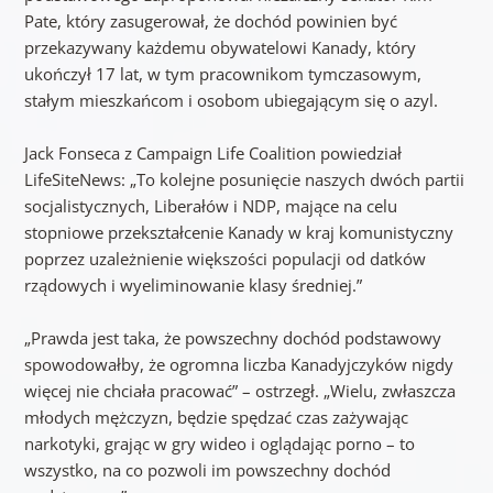
Pate, który zasugerował, że dochód powinien być
przekazywany każdemu obywatelowi Kanady, który
ukończył 17 lat, w tym pracownikom tymczasowym,
stałym mieszkańcom i osobom ubiegającym się o azyl.
Jack Fonseca z Campaign Life Coalition powiedział
LifeSiteNews: „To kolejne posunięcie naszych dwóch partii
socjalistycznych, Liberałów i NDP, mające na celu
stopniowe przekształcenie Kanady w kraj komunistyczny
poprzez uzależnienie większości populacji od datków
rządowych i wyeliminowanie klasy średniej.”
„Prawda jest taka, że ​​powszechny dochód podstawowy
spowodowałby, że ogromna liczba Kanadyjczyków nigdy
więcej nie chciała pracować” – ostrzegł. „Wielu, zwłaszcza
młodych mężczyzn, będzie spędzać czas zażywając
narkotyki, grając w gry wideo i oglądając porno – to
wszystko, na co pozwoli im powszechny dochód