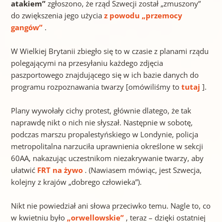
atakiem”
zgłoszono, że rząd Szwecji został „zmuszony”
do zwiększenia jego użycia
z powodu „przemocy
gangów”
.
W Wielkiej Brytanii zbiegło się to w czasie z planami rządu
polegającymi na przesyłaniu każdego zdjęcia
paszportowego znajdującego się w ich bazie danych do
programu rozpoznawania twarzy [omówiliśmy to
tutaj
].
Plany wywołały cichy protest, głównie dlatego, że tak
naprawdę nikt o nich nie słyszał. Następnie w sobotę,
podczas marszu propalestyńskiego w Londynie, policja
metropolitalna narzuciła uprawnienia określone w sekcji
60AA, nakazując uczestnikom niezakrywanie twarzy, aby
ułatwić
FRT na żywo
. (Nawiasem mówiąc, jest Szwecja,
kolejny z krajów „dobrego człowieka”).
Nikt nie powiedział ani słowa przeciwko temu. Nagle to, co
w kwietniu było
„orwellowskie”
, teraz – dzięki ostatniej