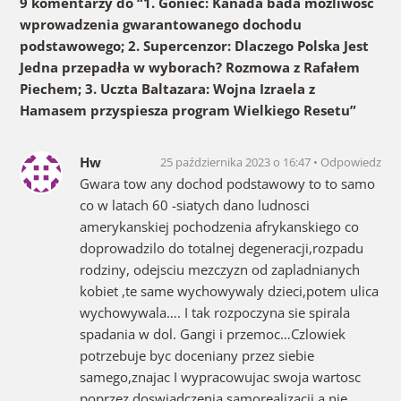
9 komentarzy do “
1. Goniec: Kanada bada możliwość
wprowadzenia gwarantowanego dochodu
podstawowego; 2. Supercenzor: Dlaczego Polska Jest
Jedna przepadła w wyborach? Rozmowa z Rafałem
Piechem; 3. Uczta Baltazara: Wojna Izraela z
Hamasem przyspiesza program Wielkiego Resetu
”
Hw
25 października 2023 o 16:47
Odpowiedz
Gwara tow any dochod podstawowy to to samo
co w latach 60 -siatych dano ludnosci
amerykanskiej pochodzenia afrykanskiego co
doprowadzilo do totalnej degeneracji,rozpadu
rodziny, odejsciu mezczyzn od zapladnianych
kobiet ,te same wychowywaly dzieci,potem ulica
wychowywala…. I tak rozpoczyna sie spirala
spadania w dol. Gangi i przemoc…Czlowiek
potrzebuje byc doceniany przez siebie
samego,znajac I wypracowujac swoja wartosc
poprzez doswiadczenia samorealizacji a nie