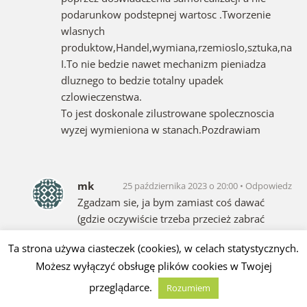
podarunkow podstepnej wartosc .Tworzenie
wlasnych
produktow,Handel,wymiana,rzemioslo,sztuka,nauc
I.To nie bedzie nawet mechanizm pieniadza
dluznego to bedzie totalny upadek
czlowieczenstwa.
To jest doskonale zilustrowane spolecznoscia
wyzej wymieniona w stanach.Pozdrawiam
mk
25 października 2023 o 20:00
Odpowiedz
Zgadzam sie, ja bym zamiast coś dawać
(gdzie oczywiście trzeba przecież zabrać
komus lub sie zadluzyc, czyli też zabrać ale
Ta strona używa ciasteczek (cookies), w celach statystycznych.
przyszłym pokoleniom) ja bym obcinał
Możesz wyłączyć obsługę plików cookies w Twojej
koszty, bo te już sa absurdalne. Właśnie
mamy rekordową podwyżkę ZUSu to
przeglądarce.
Rozumiem
dopiero jest katastrofa bo tego ZUSu wogole