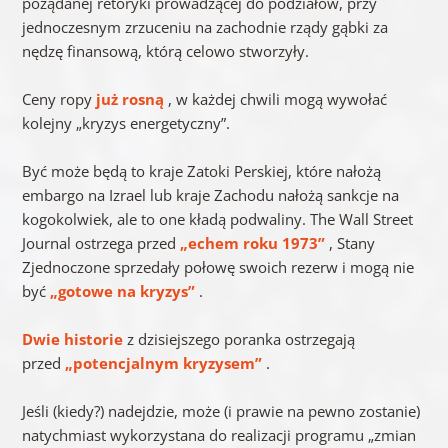
pożądanej retoryki prowadzącej do podziałów, przy
jednoczesnym zrzuceniu na zachodnie rządy gąbki za
nędzę finansową, którą celowo stworzyły.
Ceny ropy
już rosną
, w każdej chwili mogą wywołać
kolejny „kryzys energetyczny”.
Być może będą to kraje Zatoki Perskiej, które nałożą
embargo na Izrael lub kraje Zachodu nałożą sankcje na
kogokolwiek, ale to one kładą podwaliny. The Wall Street
Journal ostrzega przed
„echem roku 1973”
, Stany
Zjednoczone sprzedały połowę swoich rezerw i mogą nie
być
„gotowe na kryzys”
.
Dwie historie
z dzisiejszego poranka ostrzegają
przed
„potencjalnym kryzysem”
.
Jeśli (kiedy?) nadejdzie, może (i prawie na pewno zostanie)
natychmiast wykorzystana do realizacji programu „zmian