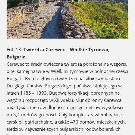
Fot. 13:
Twierdza Carewec – Wielkie Tyrnowo,
Bułgaria.
Carewec to średniowieczna twierdza położona na wzgórzu
o tej samej nazwie w Wielkim Tyrnowie w północnej części
Bułgarii. Była to główna twierdza i najsilniejszy bastion
Drugiego Carstwa Bułgarskiego, państwa istniejącego w
latach 1185 – 1393. Budowę fortyfikacji obronnych na
wzgórzu rozpoczęto w XII wieku. Mur obronny Carewca
miał tysiąc metrów długości, dziesięć metrów wysokości i
do 3,4 metrów grubości. Cały kompleks zawierał pałace
carskie i patriarchalne, a także 470 domów mieszkalnych,
siedziby najważniejszych bułgarskich rodów bojarskich,