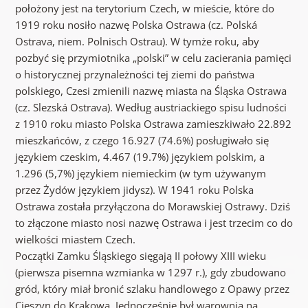
położony jest na terytorium Czech, w mieście, które do
1919 roku nosiło nazwę Polska Ostrawa (cz. Polská
Ostrava, niem. Polnisch Ostrau). W tymże roku, aby
pozbyć się przymiotnika „polski” w celu zacierania pamięci
o historycznej przynależności tej ziemi do państwa
polskiego, Czesi zmienili nazwę miasta na Śląska Ostrawa
(cz. Slezská Ostrava). Według austriackiego spisu ludności
z 1910 roku miasto Polska Ostrawa zamieszkiwało 22.892
mieszkańców, z czego 16.927 (74.6%) posługiwało się
językiem czeskim, 4.467 (19.7%) językiem polskim, a
1.296 (5,7%) językiem niemieckim (w tym używanym
przez Żydów językiem jidysz). W 1941 roku Polska
Ostrawa została przyłączona do Morawskiej Ostrawy. Dziś
to złączone miasto nosi nazwę Ostrawa i jest trzecim co do
wielkości miastem Czech.
Początki Zamku Śląskiego sięgają II połowy XIII wieku
(pierwsza pisemna wzmianka w 1297 r.), gdy zbudowano
gród, który miał bronić szlaku handlowego z Opawy przez
Cieszyn do Krakowa. Jednocześnie był warownią na