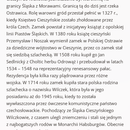
granicy Śląska z Morawami. Granicą tą do dziś jest rzeka
Ostrawica. Rolę warowni gród przestał pełnić w 1327 r.,
kiedy Księstwo Cieszyńskie zostało zhołdowane przez
króla Czech. Zamek powstał z inicjatywy książąt z opolskiej
linii Piastów Śląskich. W 1380 roku książę cieszyński
Przemysław I Noszak wymienił zamek w Polskiej Ostrawie
za dziedziczne wójtostwo w Cieszynie, przez co zamek stał
się siedzibą szlachecką. W 1508 roku kupił go Jan
Sedlnický z Choltic herbu Odrowąż i przebudował w latach
1534 – 1548 na reprezentacyjny renesansowy pałac.
Rezydencja była kilka razy plądrowana przez różne
wojska. W 1714 roku zamek kupiła stara polska rodzina
szlachecka o nazwisku Wilczek, która była w jego
posiadaniu aż do 1945 roku, kiedy to została
wywłaszczona przez ówczesne komunistyczne państwo
czechosłowackie. Pochodzący ze Śląska Cieszyńskiego
Wilczkowie, z czasem ulegli zniemczeniu i stali się jednym
z najbogatszych rodów w Monarchii Habsburgów. Obecnie