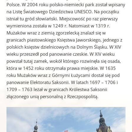
Polsce. W 2004 roku polsko-niemiecki park został wpisany
na Listę Światowego Dziedzictwa UNESCO. Na początku
istniał tu gród słowiański. Miejscowość po raz pierwszy
wymieniona została w 1249 r. Natomiast w 1319 r.
Mużaków wraz z ziemią zgorzelecką znalazł się w
granicach piastowskiego Księstwa Jaworskiego, jednego z
polskich księstw dzielnicowych na Dolnym Śląsku. W XIV
wieku przeszedł pod panowanie czeskie. W XIV wieku
powstał tutaj zamek, wokół którego rozwinęła się osada,
która w 1452 roku otrzymała prawa miejskie. W 1635
roku Mużaków wraz z Górnymi Łużycami dostał się pod
panowanie Elektoratu Saksonii. W latach 1697 – 1706 i
1709 – 1763 leżał w granicach Królestwa Saksonii
złączonego unią personalną z Rzeczpospolitą.