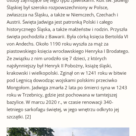
Śląskiej był szeroko rozpowszechniony w Polsce,
zwłaszcza na Śląsku, a także w Niemczech, Czechach i
Austrii. Święta Jadwiga jest patronką Polski i całego
historycznego Śląska, a także małżeństw i rodzin. Przyszła
święta pochodziła z Bawarii. Była córką księcia Bertolda VI
von Andechs. Około 1190 roku wyszła za mąż za
piastowskiego księcia wrocławskiego Henryka I Brodatego.
Ze związku z nim urodziło się 7 dzieci, z których
najsłynniejszy był Henryk II Pobożny, książę śląski,
krakowski i wielkopolski. Zginął on w 1241 roku w bitwie
pod Legnicą dowodząc wojskami polskimi przeciwko
Mongołom. Jadwiga zmarła 2 lata po śmierci syna w 1243
roku w Trzebnicy, gdzie jest pochowana w tamtejszej
bazylice. W marcu 2020 r., w czasie renowacji 340-
letniego sarkofagu świętej, w jego wnętrzu odkryto jej
szczątki. [2]