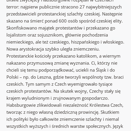
terror: najpierw publicznie stracono 27 najwybitniejszych
przedstawicieli protestanckiej szlachty czeskiej. Następnie
skazano na śmierć ponad 600 osób spośród czeskiej elity.
Skonfiskowano majątek protestantów i przekazano go
lojalistom oraz sojusznikom, głównie pochodzenia
niemieckiego, ale też czeskiego, hiszpańskiego i włoskiego.
Nowa arystokracja szybko uległa zniemczeniu.
Protestanckie kościoły przekazano katolikom, a wiernym
nakazano przymusową zmianę wyznania. Ci, którzy nie
chcieli się temu podporządkować, uciekli na Śląsk i do
Polski – np. do Leszna, gdzie tworzyli wspólnoty tzw. braci
czeskich. Tym samym z Czech wyemigrowało tysiące
czeskich protestantów. Na skutek wojny, Czechy stały się
krajem wyludnionym i zrujnowanym gospodarczo.
Habsburgowie zlikwidowali niezależność Królestwa Czech,
tworząc z niego własną dziedziczną prowincję. Skutkiem
ich polityki było całkowite zniemczenie szlachty i niemal
wszystkich wyższych i średnich warstw społecznych. Język