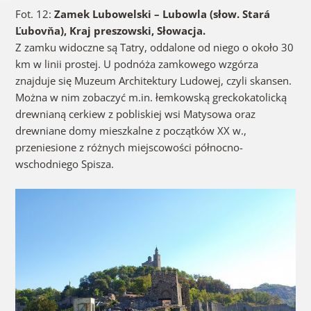
Fot. 12:
Zamek Lubowelski – Lubowla (słow. Stará
Ľubovňa), Kraj preszowski, Słowacja.
Z zamku widoczne są Tatry, oddalone od niego o około 30
km w linii prostej. U podnóża zamkowego wzgórza
znajduje się Muzeum Architektury Ludowej, czyli skansen.
Można w nim zobaczyć m.in. łemkowską greckokatolicką
drewnianą cerkiew z pobliskiej wsi Matysowa oraz
drewniane domy mieszkalne z początków XX w.,
przeniesione z różnych miejscowości północno-
wschodniego Spisza.