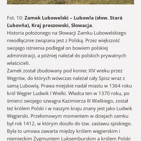
Fot. 10:
Zamek Lubowelski – Lubowla (słow. Stará
Ľubovňa), Kraj preszowski, Słowacja
.
Historia położonego na Słowacji Zamku Lubowelskiego
nieodłącznie związana jest z Polską. Przez większość
swojego istnienia podlegał on bowiem polskiej
administracji, a później należał do polskich prywatnych
właścicieli.
Zamek został zbudowany pod koniec XIV wieku przez
Węgrów, do których wówczas należał cały Spisz wraz z
samą Lubowlą. Prawa miejskie nadał miastu w 1364 roku
król Węgier Ludwik I Wielki. Władca ten w 1370 roku, po
śmierci swojego szwagra Kazimierza III Wielkiego, został
też królem Polski i w naszym kraju znany jest jako Ludwik
Węgierski. Przełomowym momentem w dziejach zamku
był rok 1412, w którym doszło do tzw. zastawu spiskiego.
Była to umowa zawarta między królem węgierskim i
niemieckim Zygmuntem Luksemburskim a królem Polski