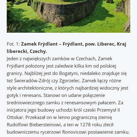
Fot. 1:
Zamek Frýdlant – Frýdlant, pow. Liberec, Kraj
liberecki, Czechy.
Jeden z największych zamków w Czechach, Zamek
Frýdlant położony jest zaledwie kilka km od polskiej
granicy. Najbliżej jest do Bogatyni, niedaleko znajduje się
też Świeradów-Zdrój czy Zgorzelec. Zamek łączy różne
style architektoniczne, z których najbardziej widoczny jest
gotyk i renesans. Stanowi on udane połączenie
średniowiecznego zamku z renesansowym pałacem. Za
inicjatora jego budowy uchodzi król czeski Przemysł II
Ottokar. Przekazał on w lenno pograniczną ziemię
Rudolfowi Biebersteinowi, a ten w 1278 roku zlecił
budowniczemu rycerzowi Ronovicowi postawienie zamku.