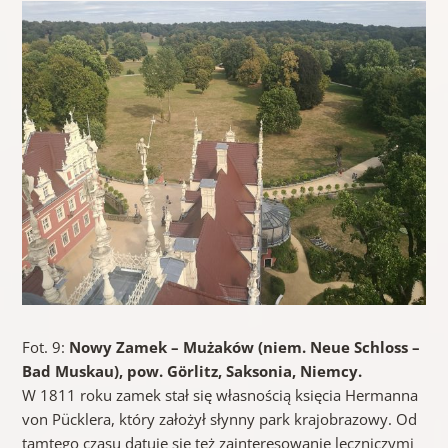
Fot. 9:
Nowy Zamek – Mużaków (niem. Neue Schloss –
Bad Muskau), pow. G
örlitz, Saksonia, Niemcy.
W 1811 roku zamek stał się własnością księcia Hermanna
von Pücklera, który założył słynny park krajobrazowy. Od
tamtego czasu datuje się też zainteresowanie leczniczymi