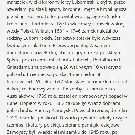
marszałek wielki koronny Jerzy Lubomirski ukrył tu przed
Szwedami polskie klejnoty koronne i mężnie bronił Spisza
przed agresorem. Tu też powitał wracającego ze Śląska
króla Jana II Kazimierza. Był to więc mały skrawek wolnej
wtedy Polski. W latach 1591 – 1746 zamek należał do
rodziny Lubomirskich. Starostwo spiskie było wówczas
kwitnącym zakątkiem Rzeczypospolitej. W samym
dominium lubowelskim, obejmującym część polskiego
Spisza, poza trzema miastami – Lubowlą, Podolińcem i
Gniazdami, znajdowało się 20 wsi, w tym 10 wsi czysto
polskich, 1 niemiecko-polska, 1 niemiecka i 8
łemkowskich. W roku 1647 Stanisław Lubomirski dokonał
dalszej rozbudowy zamku. Po zdobyciu zamku przez
Austriaków w 1769 roku został on obrabowany i popadł w
ruinę. Dopiero w roku 1882 zakupił go wraz z dobrami
polski hrabia Andrzej Zamoyski. Powstał tu znów, do roku
1939, ośrodek polskości. Otwarto prywatne szkoły uczące
rzemiosł i kultury polskiej, zbierano pamiątki dziejowe.
Zamoyscy byli właścicielami zamku do 1945 roku, po