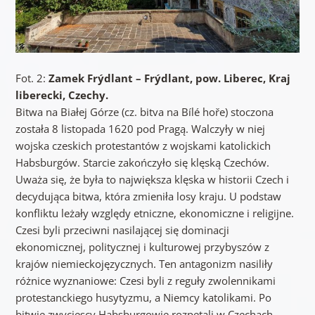
Fot. 2:
Zamek Frýdlant – Frýdlant, pow. Liberec, Kraj
liberecki, Czechy.
Bitwa na Białej Górze (cz. bitva na Bílé hoře) stoczona
została 8 listopada 1620 pod Pragą. Walczyły w niej
wojska czeskich protestantów z wojskami katolickich
Habsburgów. Starcie zakończyło się klęską Czechów.
Uważa się, że była to największa klęska w historii Czech i
decydująca bitwa, która zmieniła losy kraju. U podstaw
konfliktu leżały względy etniczne, ekonomiczne i religijne.
Czesi byli przeciwni nasilającej się dominacji
ekonomicznej, politycznej i kulturowej przybyszów z
krajów niemieckojęzycznych. Ten antagonizm nasiliły
różnice wyznaniowe: Czesi byli z reguły zwolennikami
protestanckiego husytyzmu, a Niemcy katolikami. Po
bitwie zwycięscy Habsburgowie rozpętali w Czechach