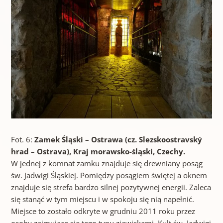
Fot. 6:
Zamek Śląski – Ostrawa (cz. Slezskoostravský
hrad – Ostrava), Kraj morawsko-śląski, Czechy.
W jednej z komnat zamku znajduje się drewniany posąg
św. Jadwigi Śląskiej. Pomiędzy posągiem świętej a oknem
znajduje się strefa bardzo silnej pozytywnej energii. Zaleca
się stanąć w tym miejscu i w spokoju się nią napełnić.
Miejsce to zostało odkryte w grudniu 2011 roku przez
osoby zajmujące się tego typu zjawiskami. Kult św. Jadwigi