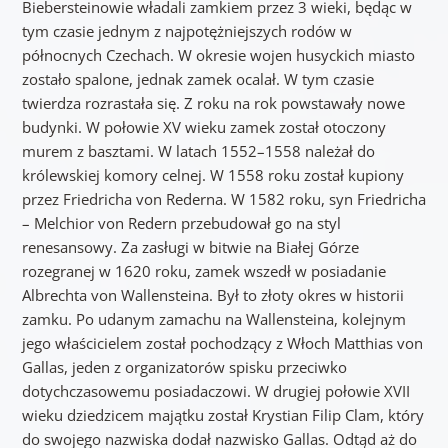
Biebersteinowie władali zamkiem przez 3 wieki, będąc w
tym czasie jednym z najpotężniejszych rodów w
północnych Czechach. W okresie wojen husyckich miasto
zostało spalone, jednak zamek ocalał. W tym czasie
twierdza rozrastała się. Z roku na rok powstawały nowe
budynki. W połowie XV wieku zamek został otoczony
murem z basztami. W latach 1552–1558 należał do
królewskiej komory celnej. W 1558 roku został kupiony
przez Friedricha von Rederna. W 1582 roku, syn Friedricha
– Melchior von Redern przebudował go na styl
renesansowy. Za zasługi w bitwie na Białej Górze
rozegranej w 1620 roku, zamek wszedł w posiadanie
Albrechta von Wallensteina. Był to złoty okres w historii
zamku. Po udanym zamachu na Wallensteina, kolejnym
jego właścicielem został pochodzący z Włoch Matthias von
Gallas, jeden z organizatorów spisku przeciwko
dotychczasowemu posiadaczowi. W drugiej połowie XVII
wieku dziedzicem majątku został Krystian Filip Clam, który
do swojego nazwiska dodał nazwisko Gallas. Odtąd aż do