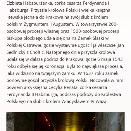
Elżbieta Habsburżanka, córka cesarza Ferdynanda I
Habsburga. Przyszła królowa Polski i wielka księżna
litewska jechała do Krakowa na swój ślub z królem
polskim Zygmuntem II Augustem. W towarzystwie 200-
osobowej procesji własnej oraz 1500-osobowej procesji
biskupa płockiego udała się ona na Zamek Śląski w
Polskiej Ostrawie, gdzie wystawnie ugościł ją właściciel Jan
Sedlnický z Choltic. Następnego dnia przyszła królowa
udała się w dalszą podróż do Krakowa, gdzie 6 maja 1543
roku odbyła się jej koronacja. Była to największa procesja,
jaką widziano na tutejszym zamku. W 1637 roku zamek
ponownie gościł przyszłą królową Polski. Nocowała w nim
bowiem arcyksiężna Cecylia Renata, córka cesarza
Ferdynanda II Habsburga, podczas podróży do Królestwa
Polskiego na ślub z królem Władysławem IV Wazą.