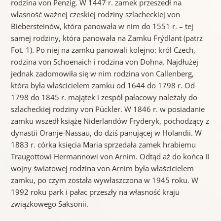
rodzina von Penzig. W 1447 r. zamek przeszedł na
własność ważnej czeskiej rodziny szlacheckiej von
Biebersteinów, która panowała w nim do 1551 r. – tej
samej rodziny, która panowała na Zamku Frýdlant (patrz
Fot. 1). Po niej na zamku panowali kolejno: król Czech,
rodzina von Schoenaich i rodzina von Dohna. Najdłużej
jednak zadomowiła się w nim rodzina von Callenberg,
która była właścicielem zamku od 1644 do 1798 r. Od
1798 do 1845 r. majątek i zespół pałacowy należały do
szlacheckiej rodziny von Pückler. W 1846 r. w posiadanie
zamku wszedł książę Niderlandów Fryderyk, pochodzący z
dynastii Oranje-Nassau, do dziś panującej w Holandii. W
1883 r. córka księcia Maria sprzedała zamek hrabiemu
Traugottowi Hermannowi von Arnim. Odtąd aż do końca II
wojny światowej rodzina von Arnim była właścicielem
zamku, po czym została wywłaszczona w 1945 roku. W
1992 roku park i pałac przeszły na własność kraju
związkowego Saksonii.