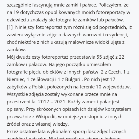
szczególnie fascynują mnie zamki i pałace. Policzyłem, że
na 19 dotychczas opublikowanych moich fotoreportaży w
dziewięciu znalazły się fotografie zamków lub pałaców.
[1] Niniejszy fotoreportaż tym różni się od poprzednich, iż
zawiera wyłącznie zdjęcia dawnych warowni i rezydencji,
choć niektóre z nich ukazują malownicze widoki ujęte z
zamków.
Mój dwudziesty fotoreportaż przedstawia 55 zdjęć z 22
zamków i pałaców. Na jego początku umieściłem
fotografie pięciu obiektów z innych państw: 2 z Czech, 1 z
Niemiec, 1 ze Słowacji i 1 z Bułgarii. Po nich jest 17
zabytków z Polski, położonych na terenie 10 województw.
Wszystkie zdjęcia zostały wykonane przeze mnie na
przestrzeni lat 2017 – 2021. Każdy zamek i pałac jest
opisany. Przy skróconych opisach ich dziejów korzystałem
przeważnie z Wikipedii, w mniejszym stopniu z innych
źródeł oraz z własnej wiedzy.
Przez ostatnie lata wykonałem sporą ilość zdjęć licznych
zamków i pałaców. Nie jest możliwe, abym w jednym