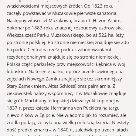
właściwościami miejscowych źródeł. Od 1823 roku
zaczęły powstawać w Mużakowie pierwsze sanatoria.
Następny właściciel Mużakowa, hrabia T. H. von Arnim,
dokonał po 1883 roku znacznej rozbudowy uzdrowiska.
Większa część Parku Mużakowskiego, bo aż 522 ha, leży
po stronie polskiej. Po stronie niemieckiej znajduje się 206
ha parku. Centralna część parku z zabudowaniami
rezydencjonalnymi znajduje się po stronie niemieckiej.
Polska część parku leży przy miejscowości Łęknica w woj.
lubuskim. Na terenie parku, oprócz przedstawionego na
zdjęciach Nowego Zamku znajduje się też skromniejszy
Stary Zamek (niem. Altes Schloss) oraz palmiarnia. Z
ciekawostek należy wspomnieć, iż w Mużakowie znajduje
się grób Machbuby, etiopskiej dziewczynki kupionej w
1837 r. przez księcia Hermanna von Pücklera na targu
niewolników w Egipcie. Nie wiadomo jak to rozumieć, ale
źródła podają, że była ona wielką miłością księcia. Niestety
dość prędko zmarła – w 1840 r., zaledwie po trzech latach