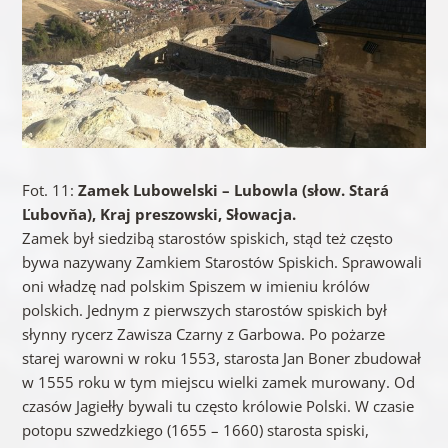
Fot. 11:
Zamek Lubowelski – Lubowla (słow. Stará
Ľubovňa), Kraj preszowski, Słowacja.
Zamek był siedzibą starostów spiskich, stąd też często
bywa nazywany Zamkiem Starostów Spiskich. Sprawowali
oni władzę nad polskim Spiszem w imieniu królów
polskich. Jednym z pierwszych starostów spiskich był
słynny rycerz Zawisza Czarny z Garbowa. Po pożarze
starej warowni w roku 1553, starosta Jan Boner zbudował
w 1555 roku w tym miejscu wielki zamek murowany. Od
czasów Jagiełły bywali tu często królowie Polski. W czasie
potopu szwedzkiego (1655 – 1660) starosta spiski,