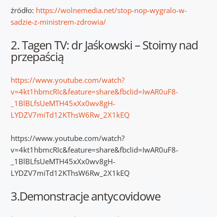
źródło:
https://wolnemedia.net/stop-nop-wygralo-w-
sadzie-z-ministrem-zdrowia/
2. Tagen TV: dr Jaśkowski – Stoimy nad
przepaścią
https://www.youtube.com/watch?
v=4kt1hbmcRIc&feature=share&fbclid=IwAR0uF8-
_1BlBLfsUeMTH45xXx0wv8gH-
LYDZV7miTd12KThsW6Rw_2X1kEQ
https://www.youtube.com/watch?
v=4kt1hbmcRIc&feature=share&fbclid=IwAR0uF8-
_1BlBLfsUeMTH45xXx0wv8gH-
LYDZV7miTd12KThsW6Rw_2X1kEQ
3.Demonstracje antycovidowe