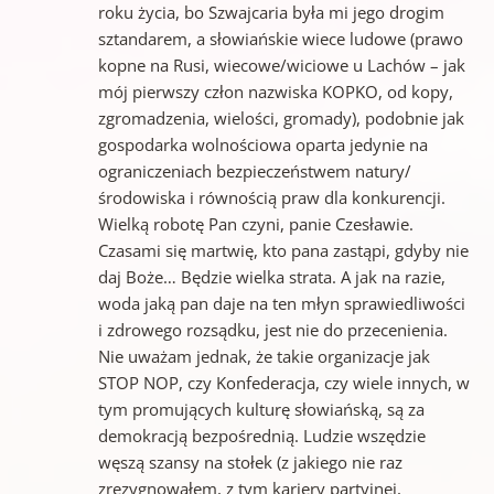
roku życia, bo Szwajcaria była mi jego drogim
sztandarem, a słowiańskie wiece ludowe (prawo
kopne na Rusi, wiecowe/wiciowe u Lachów – jak
mój pierwszy człon nazwiska KOPKO, od kopy,
zgromadzenia, wielości, gromady), podobnie jak
gospodarka wolnościowa oparta jedynie na
ograniczeniach bezpieczeństwem natury/
środowiska i równością praw dla konkurencji.
Wielką robotę Pan czyni, panie Czesławie.
Czasami się martwię, kto pana zastąpi, gdyby nie
daj Boże… Będzie wielka strata. A jak na razie,
woda jaką pan daje na ten młyn sprawiedliwości
i zdrowego rozsądku, jest nie do przecenienia.
Nie uważam jednak, że takie organizacje jak
STOP NOP, czy Konfederacja, czy wiele innych, w
tym promujących kulturę słowiańską, są za
demokracją bezpośrednią. Ludzie wszędzie
węszą szansy na stołek (z jakiego nie raz
zrezygnowałem, z tym kariery partyjnej,