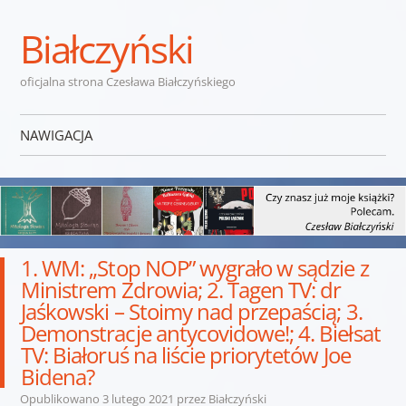
Białczyński
oficjalna strona Czesława Białczyńskiego
NAWIGACJA
Przejdź do treści
1. WM: „Stop NOP” wygrało w sądzie z
Ministrem Zdrowia; 2. Tagen TV: dr
Jaśkowski – Stoimy nad przepaścią; 3.
Demonstracje antycovidowe!; 4. Biełsat
TV: Białoruś na liście priorytetów Joe
Bidena?
Opublikowano
3 lutego 2021
przez
Białczyński