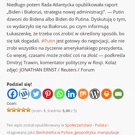
Niedługo potem Rada Atlantycka opublikowała raport
„Biden i Białoruś, strategia nowej administracji”. — Putin
dzwoni do Bidena albo Biden do Putina. Dyskutują o tym,
co wydarzyło się na Białorusi, po czym informują
Łukaszenkę, że trzeba coś zrobić w określony sposób, bo
się tak dogadali.
#Putin
jest gotowy do negocjacji, ale nie
zrobi wszystko na życzenie amerykańskiego prezydenta.
Co więcej, czasami może zrobić coś na złość — podkreśla
Dmitryj Trawin, komentator polityczny w Rosji. Kolaż
zdjęć: JONATHAN ERNST / Reuters / Forum
Podziel się!
Oceń:
(ocen:
1
, średnia:
5,00
z 5)
Ten wpis został opublikowany w
Społeczeństwo - Polska
i
otagowany jako
Banksterka w Polsce
,
geopolityka
,
manipulacje