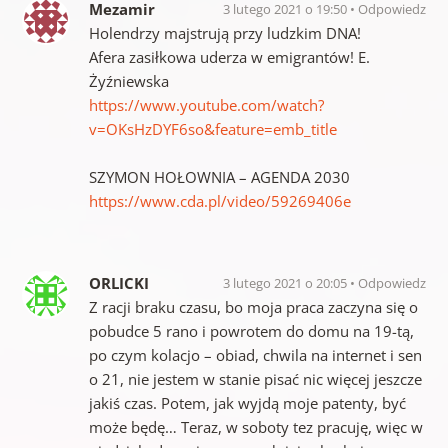
Mezamir
3 lutego 2021 o 19:50
Odpowiedz
Holendrzy majstrują przy ludzkim DNA!
Afera zasiłkowa uderza w emigrantów! E.
Żyźniewska
https://www.youtube.com/watch?
v=OKsHzDYF6so&feature=emb_title
SZYMON HOŁOWNIA – AGENDA 2030
https://www.cda.pl/video/59269406e
ORLICKI
3 lutego 2021 o 20:05
Odpowiedz
Z racji braku czasu, bo moja praca zaczyna się o
pobudce 5 rano i powrotem do domu na 19-tą,
po czym kolacjo – obiad, chwila na internet i sen
o 21, nie jestem w stanie pisać nic więcej jeszcze
jakiś czas. Potem, jak wyjdą moje patenty, być
może będę… Teraz, w soboty tez pracuję, więc w