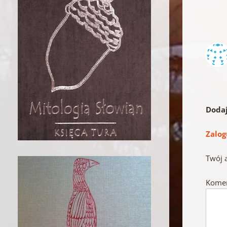
Doda
Zalog
Twój 
Kome