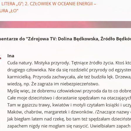
 LITERA „G”; 2. CZŁOWIEK W OCEANIE ENERGII –
URA „ŁO”
entarze do “
Zdrojowa TV: Dolina Będkowska, Źródło Będków
Ina
Cuda natury. Mistyka przyrody. Tętniące źródło życia. Ktoś kto
drugiego człowieka. Nie da się rozdzielić przyrody od egzysten
karmicielką. Przyroda zachwycała, ale też budziła lęk. Drzewa
wiedzą, np. Że zagraża im niebezpieczeństwo.
Myślę więc, że dobremu człowiekowi przyroda da to co dobre 
Całe moje dzieciństwo i dorastanie spędzałam na otaczających
Tam w gąszczu trawy, kwiatów i motyli czytałam książki i uc
Maków, chabrów, margaretek i dzwonków. /Znaczące nazwy dl
Jak biegłam latem nad rzekę, bo tam też spędzałam dziecińst
zapachem nigdy nie mogłam się nasycić. Uwielbiałam zapach a