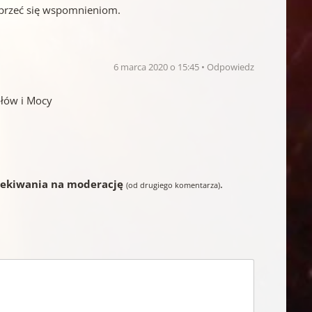
 oprzeć się wspomnieniom.
6 marca 2020 o 15:45
Odpowiedz
ołów i Mocy
zekiwania na moderację
.
(od drugiego komentarza)