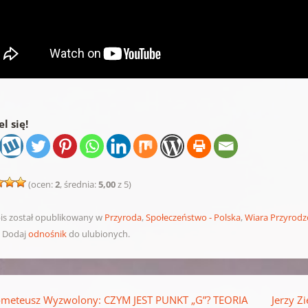
l się!
(ocen:
2
, średnia:
5,00
z 5)
is został opublikowany w
Przyroda
,
Społeczeństwo - Polska
,
Wiara Przyrod
. Dodaj
odnośnik
do ulubionych.
pisu
meteusz Wyzwolony: CZYM JEST PUNKT „G”? TEORIA
Jerzy Z