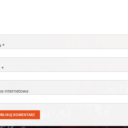
a
*
l
*
na internetowa