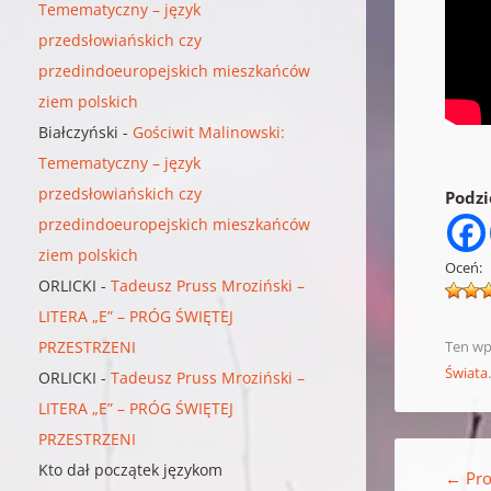
Temematyczny – język
przedsłowiańskich czy
przedindoeuropejskich mieszkańców
ziem polskich
Białczyński
-
Gościwit Malinowski:
Temematyczny – język
przedsłowiańskich czy
Podzie
przedindoeuropejskich mieszkańców
ziem polskich
Oceń:
ORLICKI
-
Tadeusz Pruss Mroziński –
LITERA „E” – PRÓG ŚWIĘTEJ
PRZESTRZENI
Ten wp
Świata
ORLICKI
-
Tadeusz Pruss Mroziński –
LITERA „E” – PRÓG ŚWIĘTEJ
PRZESTRZENI
Nawigacja w
Kto dał początek językom
←
Pro