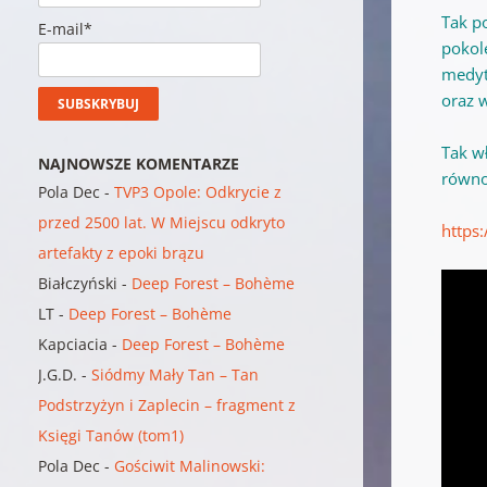
Tak p
E-mail*
pokol
medyt
oraz w
T
ak w
NAJNOWSZE KOMENTARZE
równo
Pola Dec
-
TVP3 Opole: Odkrycie z
przed 2500 lat. W Miejscu odkryto
https
artefakty z epoki brązu
Białczyński
-
Deep Forest – Bohème
LT
-
Deep Forest – Bohème
Kapciacia
-
Deep Forest – Bohème
J.G.D.
-
Siódmy Mały Tan – Tan
Podstrzyżyn i Zaplecin – fragment z
Księgi Tanów (tom1)
Pola Dec
-
Gościwit Malinowski: