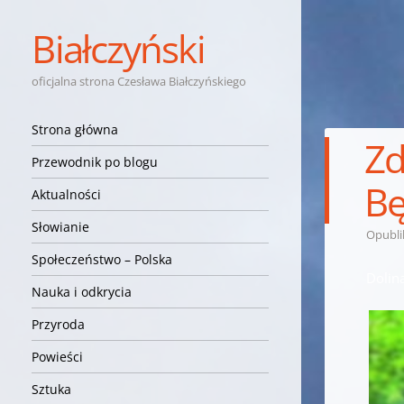
Białczyński
oficjalna strona Czesława Białczyńskiego
Nawigacja
Przejdź do treści
Strona główna
Zd
Przewodnik po blogu
Bę
Aktualności
Słowianie
Opubl
Społeczeństwo – Polska
Dolin
Nauka i odkrycia
Przyroda
Powieści
Sztuka