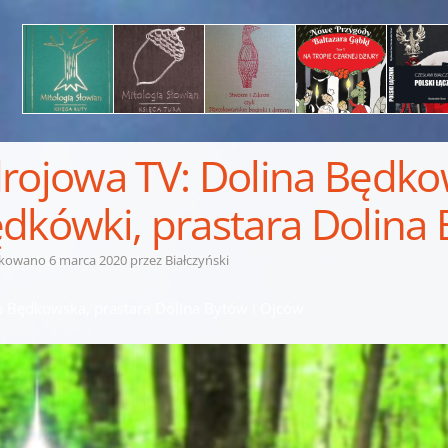
rojowa TV: Dolina Będko
dkówki, prastara Dolina 
ikowano
6 marca 2020
przez
Białczyński
a Będkowska, prastara Dolina Bytów i Ojców