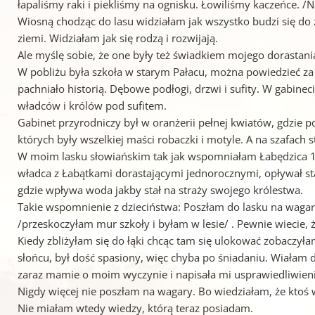
łapaliśmy raki i piekliśmy na ognisku. Łowiliśmy kaczeńce. /N
Wiosną chodząc do lasu widziałam jak wszystko budzi się do
ziemi. Widziałam jak się rodzą i rozwijają.
Ale myślę sobie, że one były też świadkiem mojego dorastan
W pobliżu była szkoła w starym Pałacu, można powiedzieć za
pachniało historią. Dębowe podłogi, drzwi i sufity. W gabine
władców i królów pod sufitem.
Gabinet przyrodniczy był w oranżerii pełnej kwiatów, gdzie p
których były wszelkiej maści robaczki i motyle. A na szafach 
W moim lasku słowiańskim tak jak wspomniałam Łabędzica 1 m
władca z Łabątkami dorastającymi jednorocznymi, opływał st
gdzie wpływa woda jakby stał na straży swojego królestwa.
Takie wspomnienie z dzieciństwa: Poszłam do lasku na wagar
/przeskoczyłam mur szkoły i byłam w lesie/ . Pewnie wiecie, ż
Kiedy zbliżyłam się do łąki chcąc tam się ulokować zobaczy
słońcu, był dość spasiony, więc chyba po śniadaniu. Wiałam 
zaraz mamie o moim wyczynie i napisała mi usprawiedliwieni
Nigdy więcej nie poszłam na wagary. Bo wiedziałam, że kto
Nie miałam wtedy wiedzy, którą teraz posiadam.