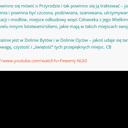
owinno się mówić o Przyrodzie i tak powinno się ją traktować – 
enia i powinna być czczona, podziwiana, szanowana, utrzymywana
acji i modłów, miejsce odbudowy więzi Człowieka z jego Wielkim
ielu innymi bóstwami/siłami, jakie mają w takich miejscach swoje
łaśnie jest w Dolinie Bytów i w Dolinie Ojców – jakoś udaje si
wagę, czystość i „świętość” tych przepięknych miejsc. CB
://www.youtube.com/watch?v=Fewemj-NLk0