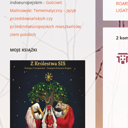
indoeuropejskim
-
Gościwit
ROAR!
LIGAT
Malinowski: Temematyczny – język
przedsłowiańskich czy
przedindoeuropejskich mieszkańców
ziem polskich
2 kom
MOJE KSIĄŻKI