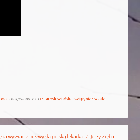
zona
i otagowany jako
I Starosłowiańska Świątynia Światła
ięba wywiad z niezwykłą polską lekarką; 2. Jerzy Zięba