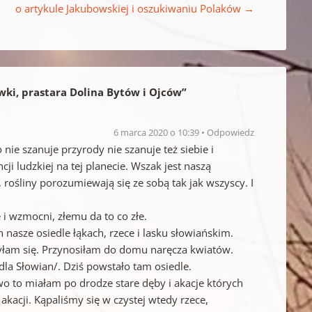
o artykule Jakubowskiej i oszukiwaniu Polaków
→
ki, prastara Dolina Bytów i Ojców
”
6 marca 2020 o 10:39
Odpowiedz
 nie szanuje przyrody nie szanuje też siebie i
cji ludzkiej na tej planecie. Wszak jest naszą
, rośliny porozumiewają się ze sobą tak jak wszyscy. I
i wzmocni, złemu da to co złe.
 nasze osiedle łąkach, rzece i lasku słowiańskim.
zyłam się. Przynosiłam do domu naręcza kwiatów.
a Słowian/. Dziś powstało tam osiedle.
wo to miałam po drodze stare dęby i akacje których
kacji. Kąpaliśmy się w czystej wtedy rzece,