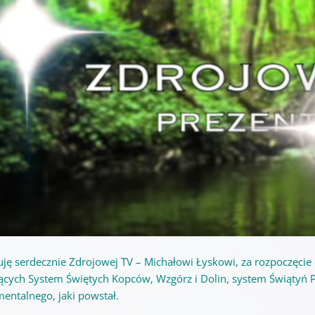
uję serdecznie Zdrojowej TV – Michałowi Łyskowi, za rozpoczęcie
ących S
ystem Świętych Kopców, Wzgórz i Dolin, system Świątyń P
entalnego, jaki powstał.