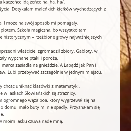
a kaczeńce idą żeńce ha, ha, ha/.
 życia. Dotykałam maleńkich kiełków wychodzących z
ia. I może na swój sposób mi pomagały.
 płotem. Szkoła magiczna, bo wszystko tam
cie historycznym – rzeźbione głowy najważniejszych
oprzedni właściciel zgromadził zbiory. Gabloty, w
stały wypchane ptaki i poroża.
arca zasiadła na gnieździe. A Łabądź jak Pan i
aw. Lubi przebywać szczególnie w jednym miejscu,
y chcąc uniknąć klasówki z matematyki.
e w laskach Słowiańskich są strażnicy.
łam ogromnego węża boa, który wygrzewał się na
do domu, mało buty mi nie spadły. Przyznałam się
e.
ś w moim lasku czuwa nade mną.