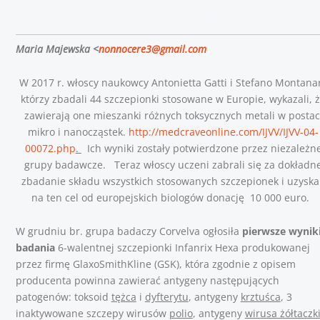
Maria Majewska <
nonnocere3@gmail.com
W 2017 r. włoscy naukowcy Antonietta Gatti i Stefano Montanar
którzy zbadali 44 szczepionki stosowane w Europie, wykazali, 
zawierają one mieszanki różnych toksycznych metali w postac
mikro i nanocząstek.
http://medcraveonline.com/IJVV/IJVV-04-
00072.php
.
Ich wyniki zostały potwierdzone przez niezależn
grupy badawcze. Teraz włoscy uczeni zabrali się za dokładn
zbadanie składu wszystkich stosowanych szczepionek
i uzyska
na ten cel od europejskich biologów donację 10 000 euro.
W grudniu br. gr
upa badaczy Corvelva ogłosiła
pierwsze wynik
badania
6-walentnej szczepionki Infanrix Hexa produkowanej
przez firmę GlaxoSmithKline (GSK), która zgodnie z opisem
producenta powinna zawierać
antygeny następujących
patogenów: toksoid
tężca
i
dyfterytu
, antygeny
krztuśca
, 3
inaktywowane szczepy wirusów
polio
, antygeny
wirusa żółtaczk