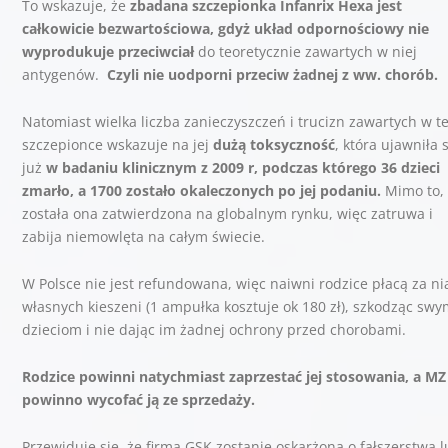
To wskazuje, że
zbadana
szczepionka Infanrix Hexa
jest
całkowicie bezwartościowa, gdyż układ odpornościowy nie
wyprodukuje przeciwciał
do teoretycznie zawartych w niej
antygenów.
Czyli nie uodporni przeciw żadnej z ww. chorób.
Natomiast wielka liczba zanieczyszczeń i trucizn zawartych w te
szczepionce wskazuje na jej
dużą toksyczność
, która ujawniła 
już
w badaniu klinicznym z 2009 r, podczas którego 36 dzieci
zmarło, a 1700 zostało okaleczonych po jej podaniu.
Mimo to,
została ona zatwierdzona na globalnym rynku, więc zatruwa i
zabija niemowlęta na całym świecie.
W Polsce nie jest refundowana, więc naiwni rodzice płacą za ni
własnych kieszeni (1 ampułka kosztuje ok 180 zł), szkodząc swy
dzieciom i nie dając im żadnej ochrony przed chorobami.
Rodzice powinni natychmiast zaprzestać jej stosowania, a MZ
powinno wycofać ją ze sprzedaży.
Przewiduje się, że firma GSK zostanie oskarżona o fałszerstwa 