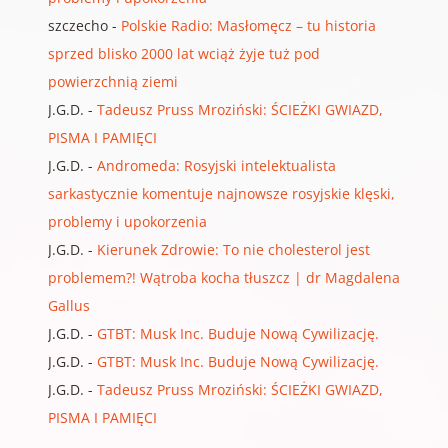
szczecho
-
Polskie Radio: Masłomęcz – tu historia
sprzed blisko 2000 lat wciąż żyje tuż pod
powierzchnią ziemi
J.G.D.
-
Tadeusz Pruss Mroziński: ŚCIEŻKI GWIAZD,
PISMA I PAMIĘCI
J.G.D.
-
Andromeda: Rosyjski intelektualista
sarkastycznie komentuje najnowsze rosyjskie klęski,
problemy i upokorzenia
J.G.D.
-
Kierunek Zdrowie: To nie cholesterol jest
problemem?! Wątroba kocha tłuszcz | dr Magdalena
Gallus
J.G.D.
-
GTBT: Musk Inc. Buduje Nową Cywilizację.
J.G.D.
-
GTBT: Musk Inc. Buduje Nową Cywilizację.
J.G.D.
-
Tadeusz Pruss Mroziński: ŚCIEŻKI GWIAZD,
PISMA I PAMIĘCI