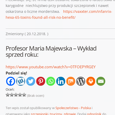
karygodne niechlujstwo przy produkcji szczepionek i nawet
oskarżona o liczne morderstwa.
https://vaxxter.com/infanrix-
hexa-65-toxins-found-all-risk-no-benefit/
Zmieniony ( 20.12.2018. )
Profesor Maria Majewska – Wykład
sprzed roku:
https://www.youtube.com/watch?v=0TFOEPYRGEY
Podziel się!
Oceń:
(Brak ocen)
Ten wpis został opublikowany w
Społeczeństwo - Polska
i
otagowany jako
szczepionki
,
trucizny
,
zdrowie
. Dodaj
odnośnik
do