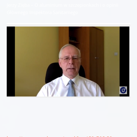
Jerzy Zięba – O aluminium w szczepionkach i o opinii
Głównego Inspektora Sanitarnego