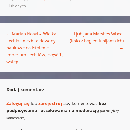
ulubionych.
Nawigacja wpisu
←
Marian Nosal – Wielka
Ljubljana Marshes Wheel
Lechia i niezbite dowody
(Koło z bagien lubljańskich)
naukowe na istnienie
→
Imperium Lechitów, część 1,
wstęp
Dodaj komentarz
Zaloguj się
lub
zarejestruj
aby komentować
bez
podpisywania
i
oczekiwania na moderację
(od drugiego
.
komentarza)