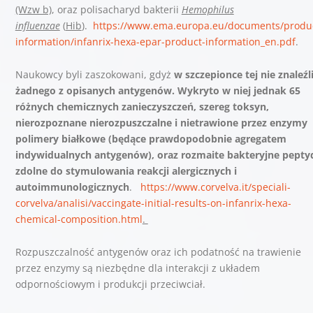
(Wzw b)
, oraz polisacharyd bakterii
Hemophilus
influenzae
(
Hib
).
https://www.ema.europa.eu/documents/produ
information/infanrix-hexa-epar-product-information_en.pdf
.
Naukowcy byli zaszokowani, gdyż
w szczepionce tej nie znaleźl
żadnego z opisanych antygenów. Wykryto w niej jednak 65
różnych chemicznych zanieczyszczeń, szereg toksyn,
nierozpoznane nierozpuszczalne i nietrawione przez enzymy
polimery białkowe (będące prawdopodobnie agregatem
indywidualnych antygenów), oraz rozmaite bakteryjne pepty
zdolne do stymulowania reakcji alergicznych i
autoimmunologicznych
.
https://www.corvelva.it/speciali-
corvelva/analisi/vaccingate-initial-results-on-infanrix-hexa-
chemical-composition.html
.
Rozpuszczalność antygenów oraz ich podatność na trawienie
przez enzymy są niezbędne dla interakcji z układem
odpornościowym i produkcji przeciwciał.