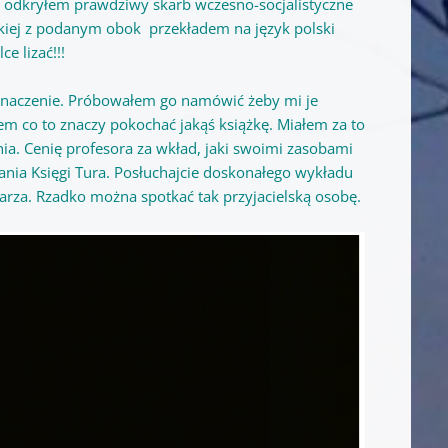
a odkryłem prawdziwy skarb wczesno-socjalistyczne
jskiej z podanym obok przekładem na język polski
ce lizać!!!
 znaczenie. Próbowałem go namówić żeby mi je
em co to znaczy pokochać jakąś książkę. Miałem za to
a. Cenię profesora za wkład, jaki swoimi zasobami
ania Księgi Tura. Posłuchajcie doskonałego wykładu
arza. Rzadko można spotkać tak przyjacielską osobę.