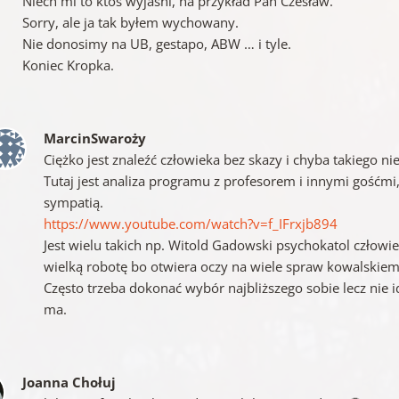
Niech mi to ktoś wyjaśni, na przykład Pan Czesław.
Sorry, ale ja tak byłem wychowany.
Nie donosimy na UB, gestapo, ABW … i tyle.
Koniec Kropka.
MarcinSwaroży
Ciężko jest znaleźć człowieka bez skazy i chyba takiego ni
Tutaj jest analiza programu z profesorem i innymi gośćmi
sympatią.
https://www.youtube.com/watch?v=f_IFrxjb894
Jest wielu takich np. Witold Gadowski psychokatol człowie
wielką robotę bo otwiera oczy na wiele spraw kowalskiem
Często trzeba dokonać wybór najbliższego sobie lecz ni
ma.
Joanna Chołuj