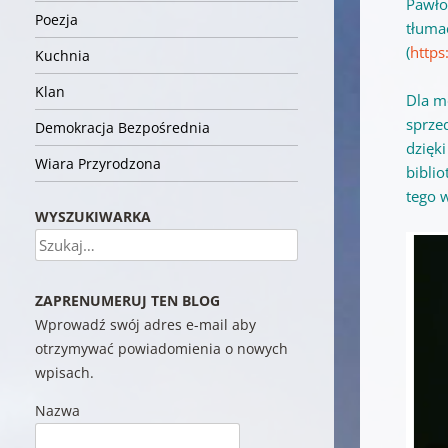
Pawło
Poezja
tłuma
(
https
Kuchnia
Klan
Dla m
sprze
Demokracja Bezpośrednia
dzięk
Wiara Przyrodzona
bibli
tego 
WYSZUKIWARKA
Szukaj
ZAPRENUMERUJ TEN BLOG
Wprowadź swój adres e-mail aby
otrzymywać powiadomienia o nowych
wpisach.
Nazwa