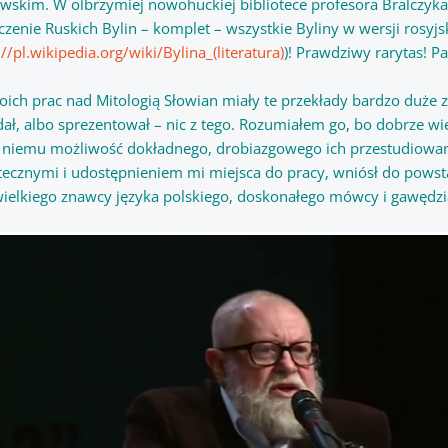
wskim. W olbrzymiej nowohuckiej bibliotece profesora Bralczyk
czenie Ruskich Bylin – komplet – wszystkie Byliny w wersji rosy
://pl.wikipedia.org/wiki/Bylina_(literatura)
)! Prawdziwy rarytas! Pal
oich prac nad Mitologią Słowian miały te przekłady bardzo duże
dał, albo sprezentował – nic z tego. Rozumiałem go, bo dobrze wi
i niemu możliwość dokładnego, drobiazgowego ich przestudiowani
otecznymi i udostępnieniem mi miejsca do pracy, wniósł do powst
wielkiego znawcy języka polskiego, doskonałego mówcy i gawędzi