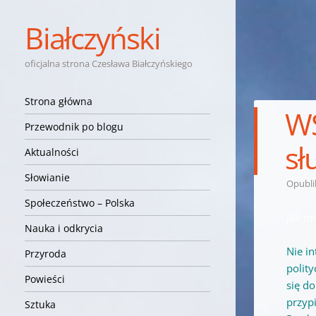
Białczyński
oficjalna strona Czesława Białczyńskiego
Nawigacja
Przejdź do treści
Strona główna
WS
Przewodnik po blogu
sł
Aktualności
Słowianie
Opubl
Społeczeństwo – Polska
Jak mó
Nauka i odkrycia
Nie i
Przyroda
polit
Powieści
się d
przyp
Sztuka