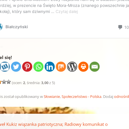
l się!
(ocen:
2
, średnia:
3,00
z 5)
is został opublikowany w
Słowianie
,
Społeczeństwo - Polska
. Dodaj
odnośni
pisu
eł Kukiz wiązanka patriotyczna; Radiowy komunikat o