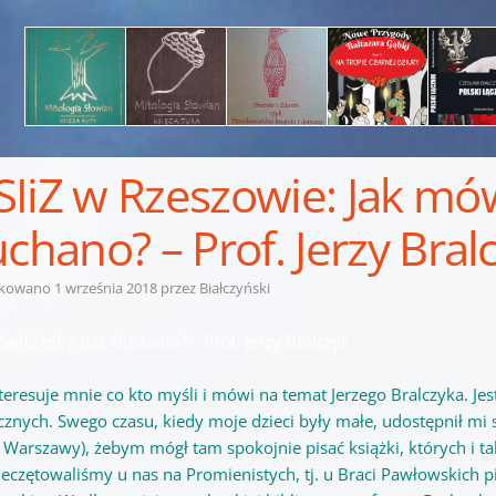
IiZ w Rzeszowie: Jak mów
uchano? – Prof. Jerzy Bral
ikowano
1 września 2018
przez
Białczyński
wić, żeby nas słuchano? – Prof. Jerzy Bralczyk
nteresuje mnie co kto myśli i mówi na temat Jerzego Bralczyka. Je
ycznych. Swego czasu, kiedy moje dzieci były małe, udostępnił mi
o Warszawy), żebym mógł tam spokojnie pisać książki, których i 
ieczętowaliśmy u nas na Promienistych, tj. u Braci Pawłowskich p