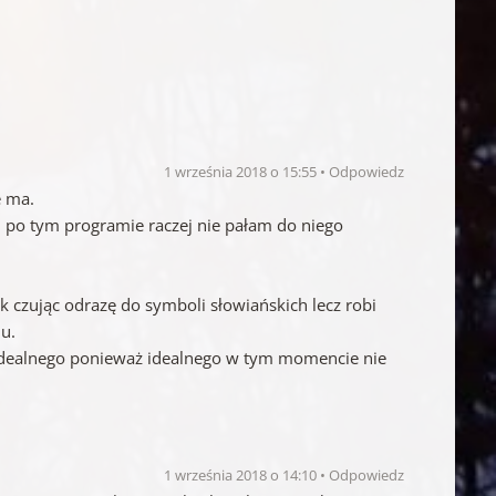
1 września 2018 o 15:55
Odpowiedz
e ma.
, po tym programie raczej nie pałam do niego
k czując odrazę do symboli słowiańskich lecz robi
u.
e idealnego ponieważ idealnego w tym momencie nie
1 września 2018 o 14:10
Odpowiedz