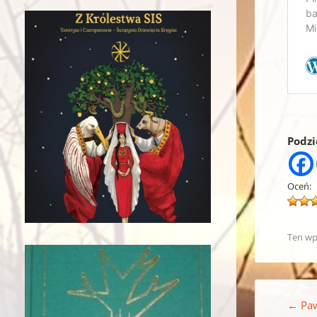
Podzie
Oceń:
Ten wp
Nawigacja w
←
Paw