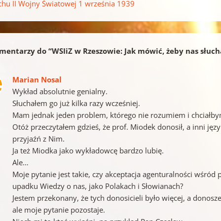
hu II Wojny Światowej 1 września 1939
mentarzy do “
WSIiZ w Rzeszowie: Jak mówić, żeby nas słucha
Marian Nosal
Wykład absolutnie genialny.
Słuchałem go już kilka razy wcześniej.
Mam jednak jeden problem, którego nie rozumiem i chciałbym
Otóż przeczytałem gdzieś, że prof. Miodek donosił, a inni ję
przyjaźń z Nim.
Ja też Miodka jako wykładowcę bardzo lubię.
Ale…
Moje pytanie jest takie, czy akceptacja agenturalności wśród
upadku Wiedzy o nas, jako Polakach i Słowianach?
Jestem przekonany, że tych donosicieli było więcej, a donosz
ale moje pytanie pozostaje.