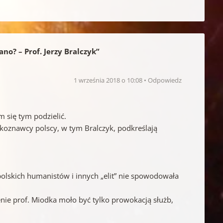
no? – Prof. Jerzy Bralczyk
”
1 września 2018 o 10:08
Odpowiedz
 się tym podzielić.
zykoznawcy polscy, w tym Bralczyk, podkreślają
 polskich humanistów i innych „elit” nie spowodowała
enie prof. Miodka moło być tylko prowokacją służb,