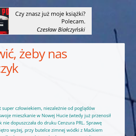
ić, żeby nas
czyk
st super człowiekiem, niezależnie od poglądów
 swoje mieszkanie w Nowej Hucie (wtedy już przenosił
tak nie dopuszczała do druku Cenzura PRL. Sprawę
iętro wyżej, przy butelce zimnej wódki z Maćkiem