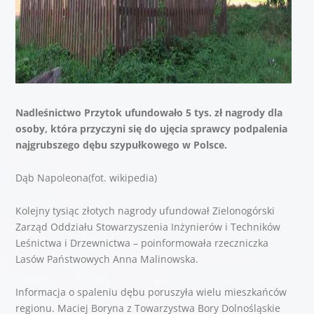
Nadleśnictwo Przytok ufundowało 5 tys. zł nagrody dla
osoby, która przyczyni się do ujęcia sprawcy podpalenia
najgrubszego dębu szypułkowego w Polsce.
Dąb Napoleona(fot. wikipedia)
Kolejny tysiąc złotych nagrody ufundował Zielonogórski
Zarząd Oddziału Stowarzyszenia Inżynierów i Techników
Leśnictwa i Drzewnictwa – poinformowała rzeczniczka
Lasów Państwowych Anna Malinowska.
Informacja o spaleniu dębu poruszyła wielu mieszkańców
regionu. Maciej Boryna z Towarzystwa Bory Dolnośląskie