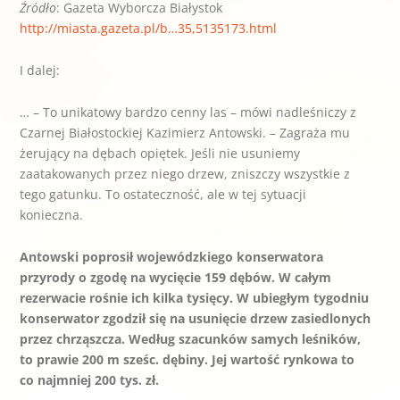
Źródło
: Gazeta Wyborcza Białystok
http://miasta.gazeta.pl/b…35,5135173.html
I dalej:
… – To unikatowy bardzo cenny las – mówi nadleśniczy z
Czarnej Białostockiej Kazimierz Antowski. – Zagraża mu
żerujący na dębach opiętek. Jeśli nie usuniemy
zaatakowanych przez niego drzew, zniszczy wszystkie z
tego gatunku. To ostateczność, ale w tej sytuacji
konieczna.
Antowski poprosił wojewódzkiego konserwatora
przyrody o zgodę na wycięcie 159 dębów. W całym
rezerwacie rośnie ich kilka tysięcy. W ubiegłym tygodniu
konserwator zgodził się na usunięcie drzew zasiedlonych
przez chrząszcza. Według szacunków samych leśników,
to prawie 200 m sześc. dębiny. Jej wartość rynkowa to
co najmniej 200 tys. zł.