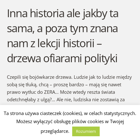
Inna historia ale jakby ta
sama, a poza tym znana
nam z lekcji historii –
drzewa ofiarami polityki
Czepili się bojówkarze drzewa. Ludzie jak to ludzie między
sobą się tłuką, chcą – proszę bardzo – mają się nawet
prawo wytłuc do ZERA… Może wtedy reszta świata
odetchnęłaby z ulgą?… Ale nie, ludziska nie zostawią za
sobą nawet jednego drzewa – nic tylko pustynia… Takie są
Ta strona używa ciasteczek (cookies), w celach statystycznych.
efekty oderwania od wiary przyrodzonej. Bo drzewo dla
Możesz wyłączyć obsługę plików cookies w Twojej
nich to nie Istota Żywa tylko przedmiot, Dąb to nie
Organizm – tylko klepka parkietowa, psa do świątyni nie
przeglądarce.
Rozumiem
wpuszczą, nawet nie pozwolą się mu do niej zbliżyć –