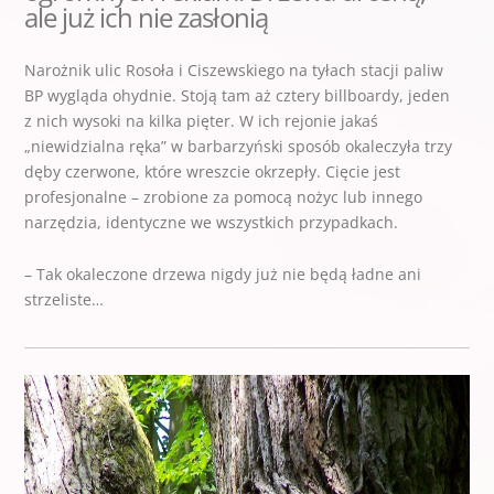
ale już ich nie zasłonią
Narożnik ulic Rosoła i Ciszewskiego na tyłach stacji paliw
BP wygląda ohydnie. Stoją tam aż cztery billboardy, jeden
z nich wysoki na kilka pięter. W ich rejonie jakaś
„niewidzialna ręka” w barbarzyński sposób okaleczyła trzy
dęby czerwone, które wreszcie okrzepły. Cięcie jest
profesjonalne – zrobione za pomocą nożyc lub innego
narzędzia, identyczne we wszystkich przypadkach.
– Tak okaleczone drzewa nigdy już nie będą ładne ani
strzeliste…