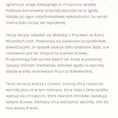
ograniczyć plagę atakującego je chrząszcza opiętka.
Podlaska konserwator przyrody wyraziła na to zgodę.
Nadała jej rygor natychmiastowej wykonalności, by wyrąb
można było zacząć jak najszybciej.
Od jej decyzji odwołali się ekolodzy z Pracowni na Rzecz
Wszystkich Istot. Podpierają się badaniami przyrodników,
dowodzącymi, że opiętek atakuje tylko osłabione dęby, a w
rezerwacie jest też miejsce na martwe drzewa.
Przypominają fakt sprzed dwóch lat, kiedy w podobnej
sytuacji minister środowiska odmówił zgody na wycinkę
dębów w kilku rezerwatach Puszczy Białowieskiej.
Teraz wszyscy walczą z czasem. Leśnicy chcą rozpocząć
wycinkę jeszcze w tym miesiącu, bo w maju z larw opiętka
wyklują się chrząszcze, które zdaniem leśników zaatakują
kolejne drzewa. Ekolodzy chcą wstrzymać wycinkę, nim do
lasu wejdą drwale.