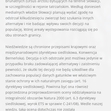
brunatnych (Ursus arctos) bytujących na terenie Słowacji,
w szczególności w rejonie tatrzańskim. Według doniesień
medialnych władze Słowacji planują wydać zgodę na
odstrzał kilkudziesięciu zwierząt bez szukania innych
alternatyw i nie badając wpływu swoich decyzji na
populację, której areały występowania rozciągają się po
obu stronach granicy.
Niedźwiedzie są chronione przepisami krajowymi oraz
międzynarodowymi (dyrektywa siedliskowa, Konwencja
Berneńska). Decyzja o ich odstrzale jest możliwa jedynie w
przypadku braku zadowalającej alternatywy i zaistnieniu
pewności, że skutki tej decyzji nie będą szkodliwe dla
zachowania populacji danych gatunków we właściwym
stanie ochrony w ich naturalnym zasięgu (art. 16
dyrektywy siedliskowej). Powinna być ona również
poprzedzona przeprowadzeniem oceny oddziaływania na
integralność obszarów Natura 2000 (art. 6.3 dyrektywy
siedliskowej, wyrok ETS w sprawie C-241/08). Wedle naszej
wiedzy, taka ocena dotychczas nie została