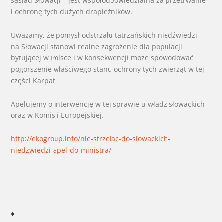
sąsiad Słowacji – jest współodpowiedzialna za przetrwanie
i ochronę tych dużych drapieżników.
Uważamy, że pomysł odstrzału tatrzańskich niedźwiedzi
na Słowacji stanowi realne zagrożenie dla populacji
bytującej w Polsce i w konsekwencji może spowodować
pogorszenie właściwego stanu ochrony tych zwierząt w tej
części Karpat.
Apelujemy o interwencję w tej sprawie u władz słowackich
oraz w Komisji Europejskiej.
http://ekogroup.info/nie-strzelac-do-slowackich-
niedzwiedzi-apel-do-ministra/
♦