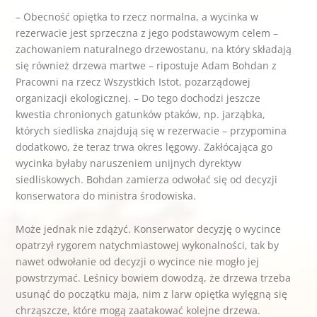
– Obecność opiętka to rzecz normalna, a wycinka w
rezerwacie jest sprzeczna z jego podstawowym celem –
zachowaniem naturalnego drzewostanu, na który składają
się również drzewa martwe – ripostuje Adam Bohdan z
Pracowni na rzecz Wszystkich Istot, pozarządowej
organizacji ekologicznej. – Do tego dochodzi jeszcze
kwestia chronionych gatunków ptaków, np. jarząbka,
których siedliska znajdują się w rezerwacie – przypomina
dodatkowo, że teraz trwa okres lęgowy. Zakłócająca go
wycinka byłaby naruszeniem unijnych dyrektyw
siedliskowych. Bohdan zamierza odwołać się od decyzji
konserwatora do ministra środowiska.
Może jednak nie zdążyć. Konserwator decyzję o wycince
opatrzył rygorem natychmiastowej wykonalności, tak by
nawet odwołanie od decyzji o wycince nie mogło jej
powstrzymać. Leśnicy bowiem dowodzą, że drzewa trzeba
usunąć do początku maja, nim z larw opiętka wylęgną się
chrząszcze, które mogą zaatakować kolejne drzewa.