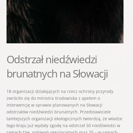
Odstrzał niedźwiedzi
brunatnych na Słowacji
18 organizacji działających na rzecz ochrony przyrody
zwróciło się do ministra środowiska z apelem o
interwencję w sprawie planowanych na Słowacji
odstrzałów niedźwiedzi brunatnych. Przedstawiciele
tamtejszych organizacji ekologicznych twierdzą, że władze
tego kraju już wydały zgodę na odstrzał 50 niedźwiedzi w
ramach tzw. polowań regulacyjnych oraz 25 – w ramach