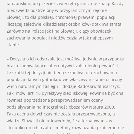
tatrzańskim, bo przecież zwierzęta granic nie znają. Każdy
niedźwiedź odstrzelony w przygranicznym rejonie
Słowacji, to dla polskiej, chronionej prawem, populacji
(liczącej zaledwie kilkadziesiąt osobników) dotkliwa strata.
Zarówno na Polsce jak i na Słowacji, ciąży obowiązek
zachowania populacji niedźwiedzia w jak najlepszym
stanie.
– Decyzja o ich odstrzale jest możliwa jedynie w przypadku
braku zadowalającej alternatywy i zaistnieniu pewności,
że skutki tej decyzji nie będą szkodliwe dla zachowania
populacji danych gatunków we właściwym stanie ochrony
w ich naturalnym zasięgu – dodaje Radosław Ślusarczyk. –
Tak mówi art. 16 dyrektywy siedliskowej. Powinna być ona
również poprzedzona przeprowadzeniem oceny
oddziaływania na integralność obszarów Natura 2000.
Taka ocena dotychczas nie została przeprowadzona, a
władze Słowacji nie udowodniły, że alternatywne – w
stosunku do odstrzału – metody rozwiązania problemu nie