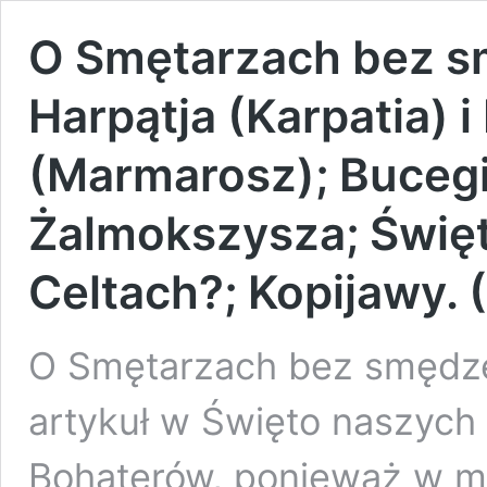
O Smętarzach bez sm
Harpątja (Karpatia) 
(Marmarosz); Bucegi
Żalmokszysza; Świę
Celtach?; Kopijawy.
O Smętarzach bez smędze
artykuł w Święto naszych 
Bohaterów, ponieważ w m