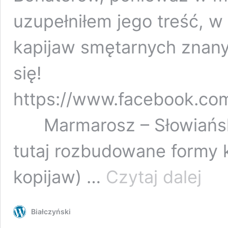
uzupełniłem jego treść, w
kapijaw smętarnych znany
się!
https://www.facebook.c
Marmarosz – Słowiańska
tutaj rozbudowane formy 
O
kopijaw) …
Czytaj dalej
Smętar
bez
smędzen
Białczyński
Wlachia
czyli