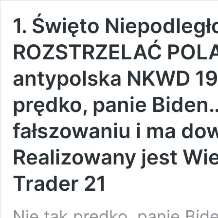
1. Święto Niepodległo
ROZSTRZELAĆ POLAK
antypolska NKWD 193
prędko, panie Biden…
fałszowaniu i ma do
Realizowany jest Wie
Trader 21
Nie tak prędko, panie Bi