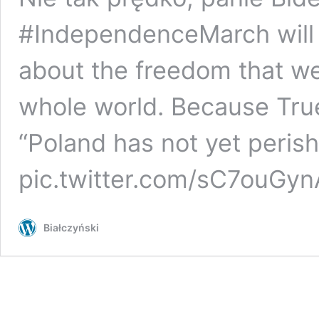
#IndependenceMarch will 
about the freedom that we
whole world. Because True
“Poland has not yet perishe
pic.twitter.com/sC7ouG
Białczyński