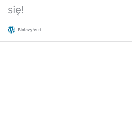
się!
Białczyński