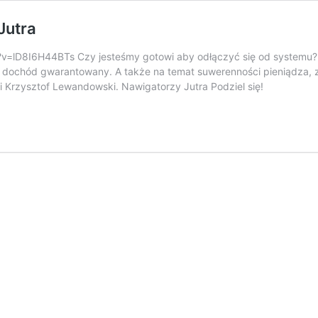
Jutra
v=lD8I6H44BTs Czy jesteśmy gotowi aby odłączyć się od systemu? T
dochód gwarantowany. A także na temat suwerenności pieniądza, zmi
 Krzysztof Lewandowski. Nawigatorzy Jutra Podziel się!