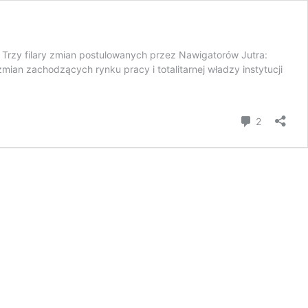
rzy filary zmian postulowanych przez Nawigatorów Jutra:
an zachodzących rynku pracy i totalitarnej władzy instytucji
komentar
2