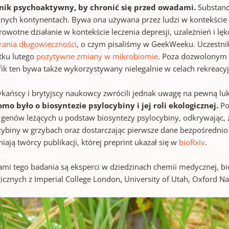
nik psychoaktywny, by chronić się przed owadami.
Substanc
żnych kontynentach. Bywa ona używana przez ludzi w kontekści
owotne działanie w kontekście leczenia depresji, uzależnień i lę
rania długowieczności
, o czym pisaliśmy w GeekWeeku. Uczestni
tku lutego
pozytywne zmiany w mikrobiomie
. Poza dozwolonym 
fik ten bywa także wykorzystywany nielegalnie w celach rekreacy
kańscy i brytyjscy naukowcy zwrócili jednak uwagę na pewną lu
mo było o biosyntezie psylocybiny i jej roli ekologicznej.
Po
 genów leżących u podstaw biosyntezy psylocybiny, odkrywając, że 
cybiny w grzybach oraz dostarczając pierwsze dane bezpośrednio 
iają twórcy publikacji, której preprint ukazał się w
bioRxiv
.
ami tego badania są eksperci w dziedzinach chemii medycznej, bi
gicznych z Imperial College London, University of Utah, Oxford N