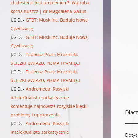
cholesterol jest problemem?! Wątroba
kocha tłuszcz | dr Magdalena Gallus
J.G.D.
-
GTBT: Musk Inc. Buduje Nową
Cywilizację.
J.G.D.
-
GTBT: Musk Inc. Buduje Nową
Cywilizację.
J.G.D.
-
Tadeusz Pruss Mroziński:
ŚCIEŻKI GWIAZD, PISMA I PAMIĘCI
J.G.D.
-
Tadeusz Pruss Mroziński:
ŚCIEŻKI GWIAZD, PISMA I PAMIĘCI
J.G.D.
-
Andromeda: Rosyjski
intelektualista sarkastycznie
komentuje najnowsze rosyjskie klęski,
Dlac
problemy i upokorzenia
J.G.D.
-
Andromeda: Rosyjski
intelektualista sarkastycznie
Dotyc