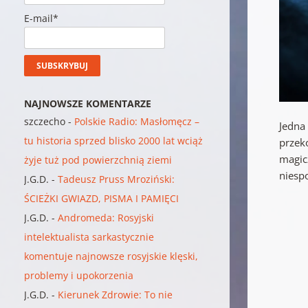
E-mail*
NAJNOWSZE KOMENTARZE
szczecho
-
Polskie Radio: Masłomęcz –
Jedna
tu historia sprzed blisko 2000 lat wciąż
przek
magic
żyje tuż pod powierzchnią ziemi
niesp
J.G.D.
-
Tadeusz Pruss Mroziński:
ŚCIEŻKI GWIAZD, PISMA I PAMIĘCI
J.G.D.
-
Andromeda: Rosyjski
intelektualista sarkastycznie
komentuje najnowsze rosyjskie klęski,
problemy i upokorzenia
J.G.D.
-
Kierunek Zdrowie: To nie