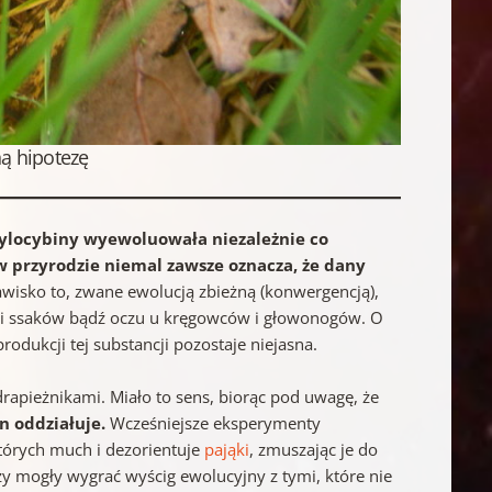
ą hipotezę
ylocybiny wyewoluowała niezależnie co
 przyrodzie niemal zawsze oznacza, że dany
wisko to, zwane ewolucją zbieżną (konwergencją),
w i ssaków bądź oczu u kręgowców i głowonogów. O
produkcji tej substancji pozostaje niejasna.
drapieżnikami. Miało to sens, biorąc pod uwagę, że
n oddziałuje.
Wcześniejsze eksperymenty
których much i dezorientuje
pająki
, zmuszając je do
ezy mogły wygrać wyścig ewolucyjny z tymi, które nie