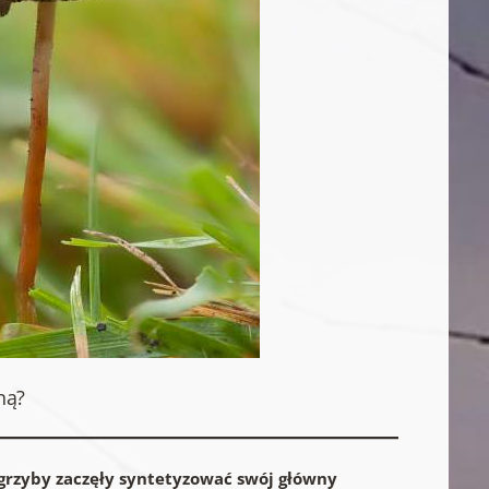
ną?
 grzyby zaczęły syntetyzować swój główny