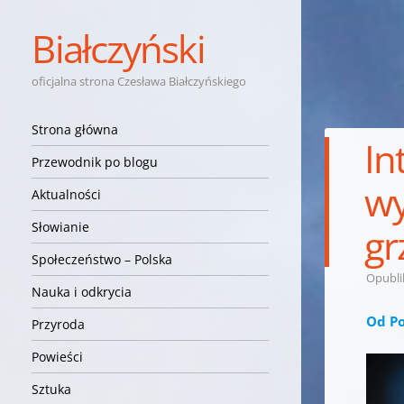
Białczyński
oficjalna strona Czesława Białczyńskiego
Nawigacja
Przejdź do treści
Strona główna
In
Przewodnik po blogu
wy
Aktualności
Słowianie
gr
Społeczeństwo – Polska
Opubl
Nauka i odkrycia
Od Po
Przyroda
Powieści
Sztuka