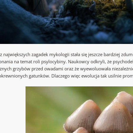
 z największych zagadek mykologii stała się jeszcze bardziej z
onania na temat roli psylocybiny. Naukowcy odkryli, że psychodel
znych grzybów przed owadami oraz że wyewoluowała niezależnie
okrewnionych gatunków. Dlaczego więc ewolucja tak usilnie prom