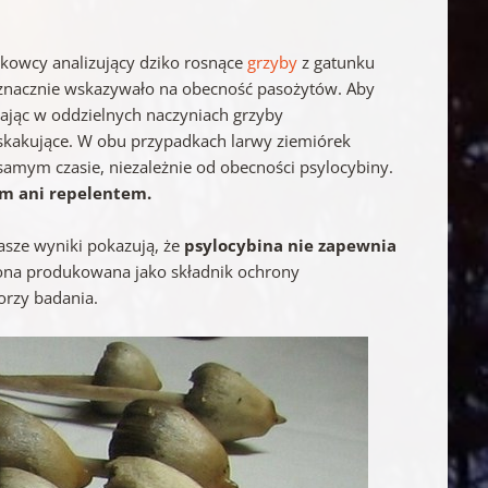
ukowcy analizujący dziko rosnące
grzyby
z gatunku
oznacznie wskazywało na obecność pasożytów. Aby
ając w oddzielnych naczyniach grzyby
askakujące. W obu przypadkach larwy ziemiórek
samym czasie, niezależnie od obecności psylocybiny.
m ani repelentem.
asze wyniki pokazują, że
psylocybina nie zapewnia
t ona produkowana jako składnik ochrony
orzy badania.