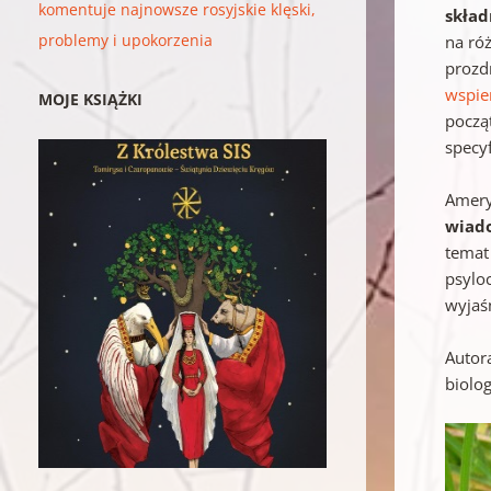
komentuje najnowsze rosyjskie klęski,
skład
problemy i upokorzenia
na ró
prozdr
wspie
MOJE KSIĄŻKI
począ
specy
Amery
wiado
temat
psylo
wyjaśn
Autor
biolo