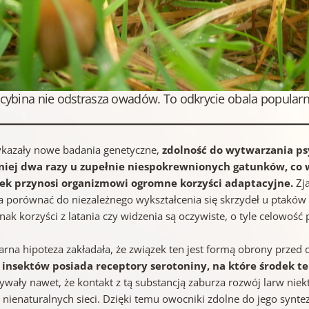
cybina nie odstrasza owadów. To odkrycie obala popularn
ykazały nowe badania genetyczne,
zdolność do wytwarzania ps
iej dwa razy u zupełnie niespokrewnionych gatunków, co w
ek przynosi organizmowi ogromne korzyści adaptacyjne.
Zja
 porównać do niezależnego wykształcenia się skrzydeł u ptakó
dnak korzyści z latania czy widzenia są oczywiste, o tyle celowość 
arna hipoteza zakładała, że związek ten jest formą obrony przed 
 insektów posiada receptory serotoniny, na które środek te
ywały nawet, że kontakt z tą substancją zaburza rozwój larw nie
a nienaturalnych sieci. Dzięki temu owocniki zdolne do jego synt