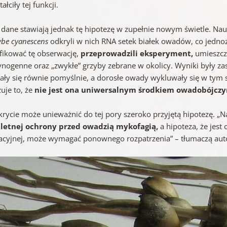
ałciły tej funkcji.
dane stawiają jednak tę hipotezę w zupełnie nowym świetle. Na
ybe cyanescens
odkryli w nich RNA setek białek owadów, co jedn
fikować tę obserwację,
przeprowadzili eksperyment,
umieszcz
ynogenne oraz „zwykłe” grzyby zebrane w okolicy. Wyniki były z
jały się równie pomyślnie, a dorosłe owady wykluwały się w tym 
uje to, że
nie jest ona uniwersalnym środkiem owadobójczy
krycie może unieważnić do tej pory szeroko przyjętą hipotezę. „N
etnej ochrony przed owadzią mykofagią,
a hipoteza, że jes
acyjnej, może wymagać ponownego rozpatrzenia” – tłumaczą aut