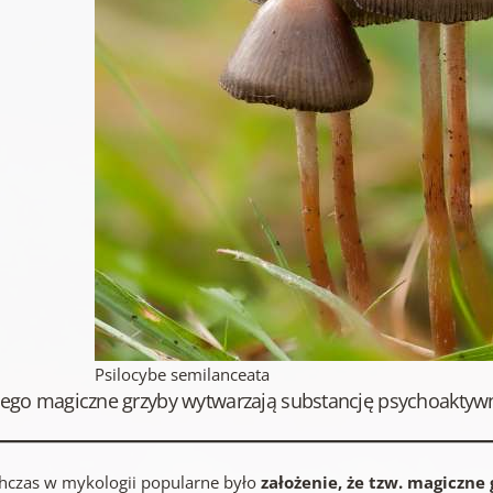
Psilocybe semilanceata
zego magiczne grzyby wytwarzają substancję psychoaktyw
hczas w mykologii popularne było
założenie, że tzw. magiczne