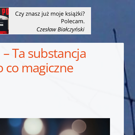
i – Ta substancja
o co magiczne