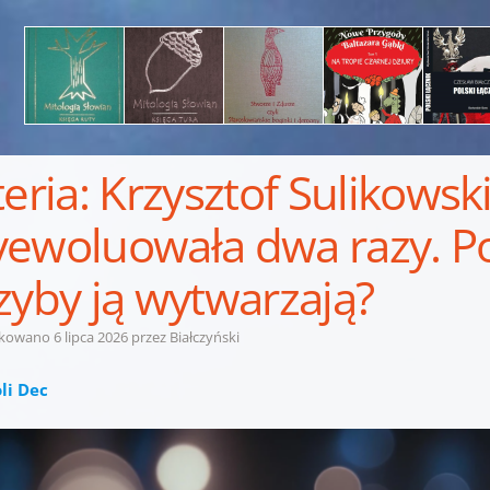
teria: Krzysztof Sulikowsk
ewoluowała dwa razy. P
zyby ją wytwarzają?
ikowano
6 lipca 2026
przez
Białczyński
li Dec