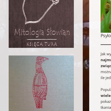
Psylo
Jak w
najmn
związ
można
ile je
Popul
wiele
pokaz
tkani