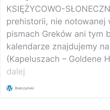
KSIĘŻYCOWO-SŁONECZNEG
prehistorii, nie notowane
pismach Greków ani tym b
kalendarze znajdujemy na
(Kapeluszach – Goldene H
Wprost:
dalej
Grób
przyjaciela
Aleksandra
Białczyński
Wielkiego
skrywa
nietypową
tajemnicę.
Chodzi