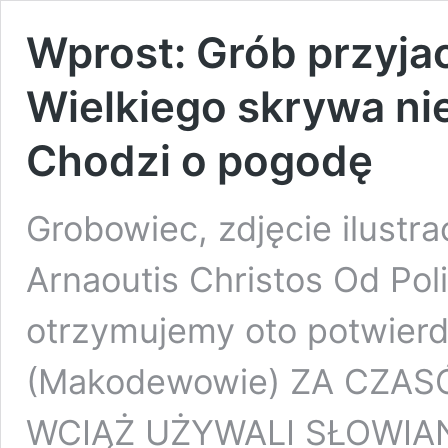
Wprost: Grób przyja
Wielkiego skrywa ni
Chodzi o pogodę
Grobowiec, zdjęcie ilustra
Arnaoutis Christos Od Pol
otrzymujemy oto potwier
(Makodewowie) ZA CZA
WCIĄŻ UŻYWALI SŁOWIA