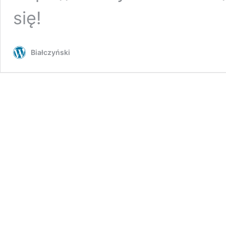
się!
Białczyński