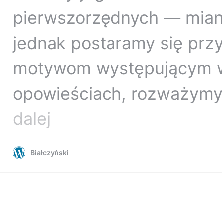
pierwszorzędnych — mian
jednak postaramy się pr
motywom występującym w
opowieściach, rozważymy
Racjonalista.pl:
dalej
Joanna
Żak-
Bucholc
Białczyński
–
Symbolika
ryby
i
aspekt
duchowej
przemiany