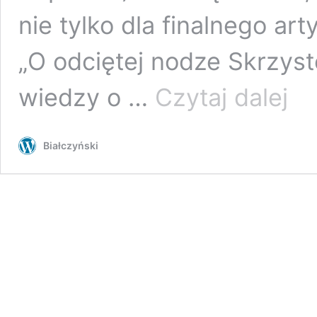
nie tylko dla finalnego ar
„O odciętej nodze Skrzyst
Okiem
wiedzy o …
Czytaj dalej
Vrana
(Toma
Marku
Białczyński
Decap
(Dago
Decap
cz.
II
[Skrzy
Byk/T
9.9.7a