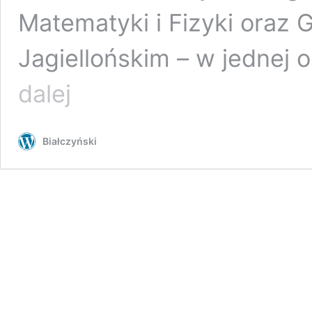
Matematyki i Fizyki oraz 
Jagiellońskim – w jednej 
Robotyzacja
dalej
a
gwarantowany
dochód
Białczyński
podstawowy