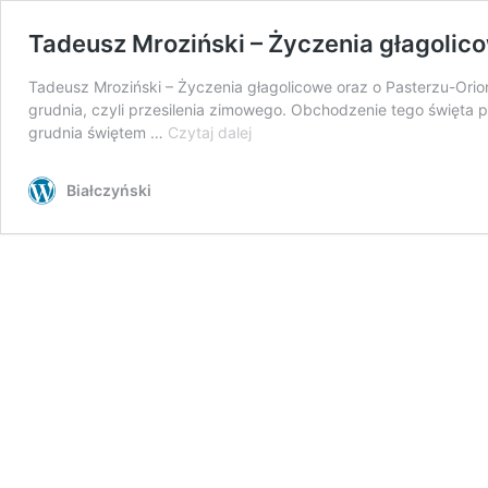
Tadeusz Mroziński – Życzenia głagolico
Tadeusz Mroziński – Życzenia głagolicowe oraz o Pasterzu-Orion
grudnia, czyli przesilenia zimowego. Obchodzenie tego święta
Tadeusz
grudnia świętem …
Czytaj dalej
Mroziński
–
Białczyński
Życzenia
głagolicowe
oraz
o
Pasterzu-
Orionie
i
Pasterce