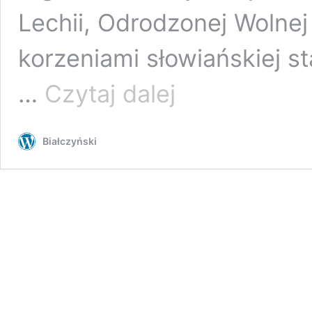
Lechii, Odrodzonej Wolnej 
korzeniami słowiańskiej s
Jerzy
…
Czytaj dalej
Przybył
–
Godło
Białczyński
(na
Święto
Niepodległości
7525/2016)