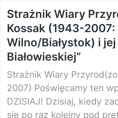
Strażnik Wiary Przy
Kossak (1943-2007: 
Wilno/Białystok) i je
Białowieskiej”
Strażnik Wiary Przyrod(z
2007) Poświęcamy ten wp
DZISIAJ! Dzisiaj, kiedy z
się po raz kolejny pod pr