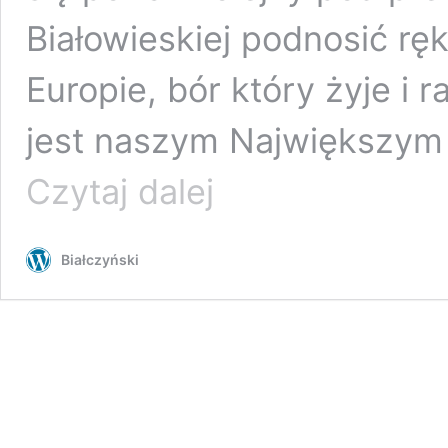
Białowieskiej podnosić rę
Europie, bór który żyje i r
jest naszym Największym
Strażnik
Czytaj dalej
Wiary
Przyrod(zone)y
–
Białczyński
Simona
Kossak
(1943-
2007:
I/IV
SSŚŚŚ
Kraków
–
Wilno/Białystok)