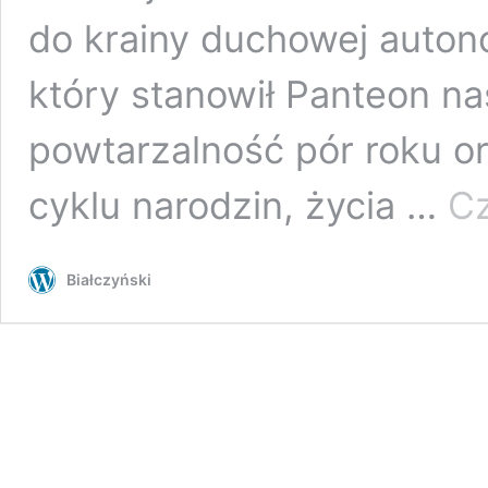
do krainy duchowej auton
który stanowił Panteon n
powtarzalność pór roku 
cyklu narodzin, życia …
Cz
Białczyński